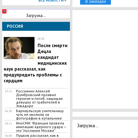
ВСЕ НОВОСТИ »
В закладки
Загрузка...
РОССИЯ
08:28
После смерти
Децла
кандидат
медицинских
наук рассказал, как
предупредить проблемы с
сердцем
Россиянин Алексей
07:15
Домбровский проявил
героизм и погиб, защищая
девушку от грабителей в
Эквадоре
Барнаульскую учительницу
06:30
чуть не уволили за
фотографии в купальнике
ИноСМИ: ​Франция провела
06:11
Загрузка...
имитацию ядерного удара —
это "послание Москве"
Пушков рассказал, как в
06:00