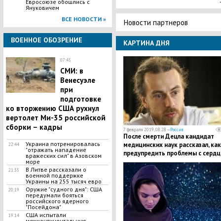
Евросоюзе обошлись с
Януковичем
ВСЕ НОВОСТИ »
Новости партнеров
ВОЕННОЕ ОБОЗРЕНИЕ
КАРТИНА ДНЯ
07:45
СМИ: в
Венесуэле
при
подготовке
ко вторжению США рухнул
вертолет Ми-35 российской
сборки – кадры
7 февраля 2019, 08:28 —
Россия
После смерти Децла кандидат
Украина потренировалась
медицинских наук рассказал, как
22:44
"отражать нападение
предупредить проблемы с серд
вражеских сил" в Азовском
море
В Литве рассказали о
21:35
военной поддержке
Украины на 255 тысяч евро
Оружие "судного дня": США
20:19
передумали бояться
российского ядерного
"Посейдона"
США испытали
19:14
межконтинентальную