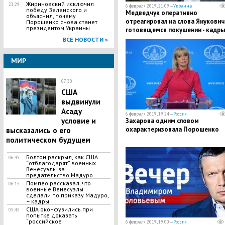
Жириновский исключил
23:29
6 февраля 2019, 21:09 —
Украина
победу Зеленского и
Медведчук оперативно
объяснил, почему
отреагировал на слова Янукович
Порошенко снова станет
президентом Украины
готовящемся покушении - кадры
ВСЕ НОВОСТИ »
МИР
07:30
США
выдвинули
Асаду
6 февраля 2019, 19:24 —
Россия
условие и
Захарова одним словом
охарактеризовала Порошенко
высказались о его
политическом будущем
Болтон раскрыл, как США
06:45
“отблагодарят” военных
Венесуэлы за
предательство Мадуро
Помпео рассказал, что
06:15
военные Венесуэлы
сделали по приказу Мадуро,
– кадры
США оконфузились при
05:45
попытке доказать
“российское
6 февраля 2019, 19:00 —
Россия