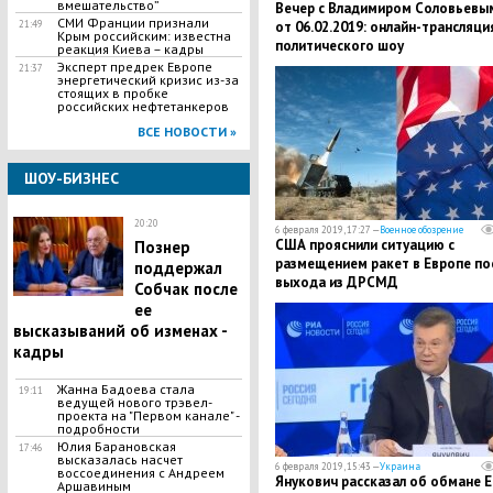
вмешательство”
Вечер с Владимиром Соловьевы
СМИ Франции признали
21:49
от 06.02.2019: онлайн-трансляци
Крым российским: известна
политического шоу
реакция Киева – кадры
Эксперт предрек Европе
21:37
энергетический кризис из-за
стоящих в пробке
российских нефтетанкеров
ВСЕ НОВОСТИ »
ШОУ-БИЗНЕС
20:20
6 февраля 2019, 17:27 —
Военное обозрение
США прояснили ситуацию с
Познер
размещением ракет в Европе по
поддержал
выхода из ДРСМД
Собчак после
ее
высказываний об изменах -
кадры
Жанна Бадоева стала
19:11
ведущей нового трэвел-
проекта на "Первом канале" -
подробности
Юлия Барановская
17:46
высказалась насчет
6 февраля 2019, 15:43 —
Украина
воссоединения с Андреем
Янукович рассказал об обмане Е
Аршавиным