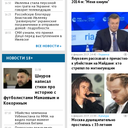
2014-м: "Меня кинули"
Ивлеева стала персоной
16:50
нон грата на Украине: что
говорит телеведущая
​Российскую блогершу
16:23
Анастасию Ивлееву
“развернули” украинские
пограничники и отправили
домой - подробности
СМИ узнали, что принял
18:55
Децл перед выступлением в
Ижевске
ВСЕ НОВОСТИ »
6 февраля 2019, 14:40 —
Украина
НОВОСТИ 18+
​Янукович рассказал о причастно
к убийствам на Майдане: кто
стрелял по митингующим
11:38
Шнуров
написал
стихи про
историю с
футболистами Мамаевым и
Кокориным
Убийство чемпиона
07:10
Узбекистана по MMA: на
6 февраля 2019, 13:44 —
Культура
видео попал момент
Москва душещипательно
избиения битами
простилась с 35-летним
Попросили предъявить
05:44