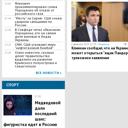
Янукович
15:06
прокомментировал слова
Порошенко об отказе от
российского газа
"Месть" за Сирию: США снова
07:44
ударили санкциями по
России
В Совфеде четко объяснили
22:44
Порошенко, кто на самом
деле виноват в бедах
Украины
СМИ: США угрожают миру
6 февраля 2019, 12:29 —
Украина
13:29
"нефтегазовой бомбой"
Климкин сообщил, что на Украин
Стало известно, сколько
может открыться "ящик Пандор
21:38
денег правительство
тревожное заявление
выделило на развитие
Крымского полуострова и
Севастополя
ВСЕ НОВОСТИ »
СПОРТ
07:00
Медведевой
дали
последний
шанс:
фигуристка едет в Россию