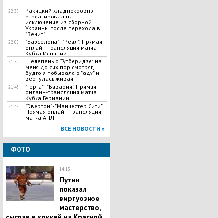
Ракицкий хладнокровно
22:39
отреагировал на
исключение из сборной
Украины после перехода в
"Зенит"
"Барселона" - "Реал". Прямая
22:00
онлайн-трансляция матча
Кубка Испании
Шелепень о Тутберидзе: на
21:50
меня до сих пор смотрят,
будто я побывала в "аду" и
вернулась живая
"Герта" - "Бавария". Прямая
21:45
онлайн-трансляция матча
Кубка Германии
"Эвертон" - "Манчестер Сити".
21:43
Прямая онлайн-трансляция
матча АПЛ
ВСЕ НОВОСТИ »
ФОТО
14:13
Путин
показал
виртуозное
мастерство,
сыграв в хоккей на Красной