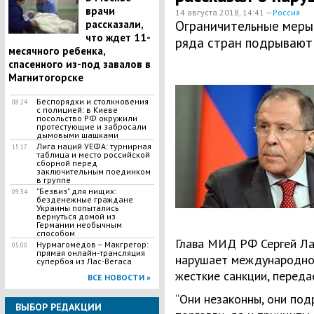
врачи
14 августа 2018, 14:41 —
Россия
рассказали,
Ограничительные меры
что ждет 11-
ряда стран подрывают
месячного ребенка,
спасенного из-под завалов в
Магнитогорске
Беспорядки и столкновения
08:24
с полицией: в Киеве
посольство РФ окружили
протестующие и забросали
дымовыми шашками
Лига наций УЕФА: турнирная
15:17
таблица и место российской
сборной перед
заключительным поединком
в группе
"Безвиз" для нищих:
09:34
безденежные граждане
Украины попытались
вернуться домой из
Германии необычным
способом
Глава МИД РФ Сергей Лав
Нурмагомедов – Макгрегор:
05:00
прямая онлайн-трансляция
нарушает международное
супербоя из Лас-Вегаса
жесткие санкции, передае
ВСЕ НОВОСТИ »
“Они незаконны, они по
ВЫБОР РЕДАКЦИИ