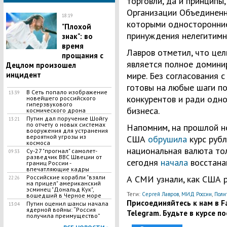
торговли, да и принцип
Организации Объединенн
18:19
которыми односторонни
"Плохой
принуждения нелегитимн
знак": во
время
Лавров отметил, что це
прощания с
является полное доминир
Децлом произошел
инцидент
мире. Без согласования 
готовы на любые шаги по
​В Сеть попало изображение
13:39
конкурентов и ради одн
новейшего российского
гиперзвукового
бизнеса.
космического дрона
Путин дал поручение Шойгу
13:21
по отчету о новых системах
Напомним, на прошлой н
вооружения для устранения
вероятной угрозы из
США
обрушила
курс руб
космоса
национальная валюта то
Су-27 "прогнал" самолет-
09:33
разведчик ВВС Швеции от
сегодня
начала
восстана
границ России -
впечатляющие кадры
Российские корабли "взяли
А СМИ узнали, как США
22:26
на прицел" американский
эсминец "Дональд Кук",
Теги:
,
,
Сергей Лавров
МИД России
Поли
вошедший в Черное море
Присоединяйтесь к нам в Fa
Путин оценил шансы начала
13:04
ядерной войны: “Россия
Telegram. Будьте в курсе п
получила преимущество”