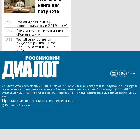
книга для
патриота
Что ожидает рынок
13:02
морепродуктов в 2019 году?
Почувствуйте силу жизни с
12:39
«Комета.фит»
WorldForex остается
17:51
лидером рынка. FXPro -
новый участник ТОП-3
рейтинга
ВСЕ НОВОСТИ »
18+
Свидетельство о регистрации СМИ ЭЛ № ФС 77 - 68342 выдано федеральной службой по надзору в
сфере связи, информационных технологий и массовых коммуникаций (Роскомнадзор) 16.01.2017 г.
Отдельные публикации могут содержать информацию, не предназначенную для пользователей до 16
лет.
Правила использования информации
©
Российский диалог