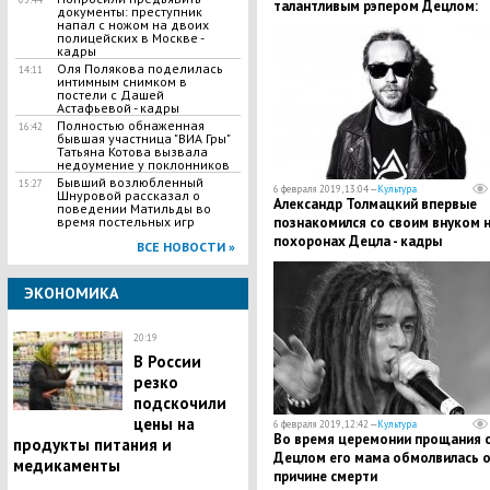
талантливым рэпером Децлом:
документы: преступник
"Прощай, маленький Моцарт"
напал с ножом на двоих
полицейских в Москве -
кадры
Оля Полякова поделилась
14:11
интимным снимком в
постели с Дашей
Астафьевой - кадры
Полностью обнаженная
16:42
бывшая участница "ВИА Гры"
Татьяна Котова вызвала
недоумение у поклонников
Бывший возлюбленный
15:27
6 февраля 2019, 13:04 —
Культура
Шнуровой рассказал о
Александр Толмацкий впервые
поведении Матильды во
время постельных игр
познакомился со своим внуком 
похоронах Децла - кадры
ВСЕ НОВОСТИ »
ЭКОНОМИКА
20:19
В России
резко
подскочили
цены на
6 февраля 2019, 12:42 —
Культура
Во время церемонии прощания 
продукты питания и
Децлом его мама обмолвилась 
медикаменты
причине смерти