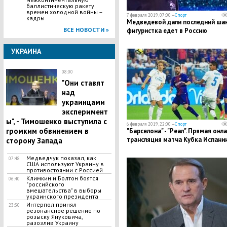
баллистическую ракету
времен холодной войны –
7 февраля 2019, 07:00 —
Спорт
кадры
Медведевой дали последний шан
ВСЕ НОВОСТИ »
фигуристка едет в Россию
УКРАИНА
08:00
"Они ставят
над
украинцами
эксперимент
ы", - Тимошенко выступила с
6 февраля 2019, 22:00 —
Спорт
громким обвинением в
"Барселона" - "Реал". Прямая онл
трансляция матча Кубка Испани
сторону Запада
Медведчук показал, как
07:48
США используют Украину в
противостоянии с Россией
Климкин и Болтон боятся
06:40
"российского
вмешательства" в выборы
украинского президента
Интерпол принял
23:30
резонансное решение по
розыску Януковича,
разозлив Украину