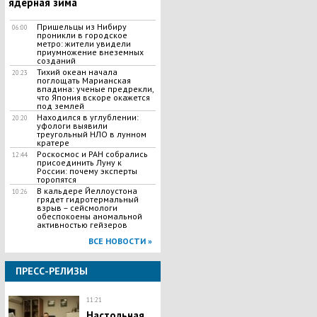
ядерная зима
Пришельцы из Нибиру
06:00
проникли в городское
метро: жители увидели
приумножение внеземных
созданий
Тихий океан начала
20:23
поглощать Марианская
впадина: ученые предрекли,
что Япония вскоре окажется
под землей
Находился в углублении:
20:20
уфологи выявили
треугольный НЛО в лунном
кратере
Роскосмос и РАН собрались
12:44
присоединить Луну к
России: почему эксперты
торопятся
В кальдере Йеллоустона
10:26
грядет гидротермальный
взрыв – сейсмологи
обеспокоены аномальной
активностью гейзеров
ВСЕ НОВОСТИ »
ПРЕСС-РЕЛИЗЫ
11:21
Настольная