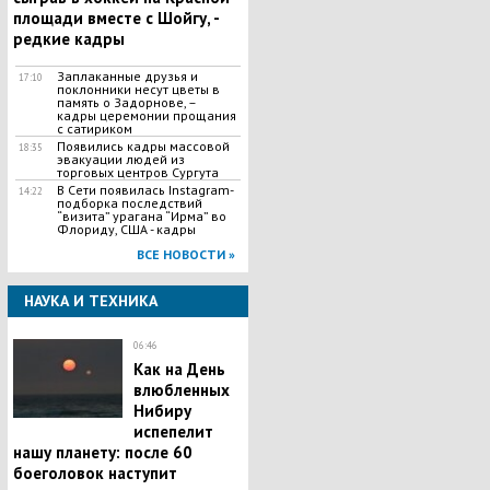
площади вместе с Шойгу, -
редкие кадры
Заплаканные друзья и
17:10
поклонники несут цветы в
память о Задорнове, –
кадры церемонии прощания
с сатириком
Появились кадры массовой
18:35
эвакуации людей из
торговых центров Сургута
В Сети появилась Іnstagram-
14:22
подборка последствий
“визита” урагана “Ирма” во
Флориду, США - кадры
ВСЕ НОВОСТИ »
НАУКА И ТЕХНИКА
06:46
Как на День
влюбленных
Нибиру
испепелит
нашу планету: после 60
боеголовок наступит