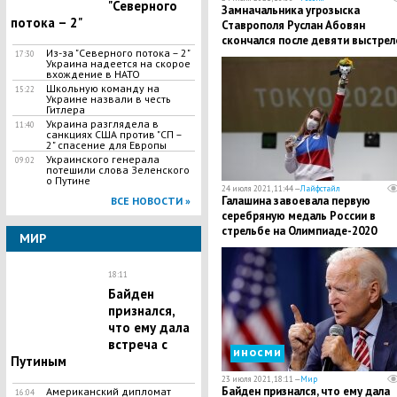
"Северного
Замначальника угрозыска
потока – 2"
Ставрополя Руслан Абовян
скончался после девяти выстрел
Из-за "Северного потока – 2"
на парковке
17:30
Украина надеется на скорое
вхождение в НАТО
Школьную команду на
15:22
Украине назвали в честь
Гитлера
Украина разглядела в
11:40
санкциях США против "СП –
2" спасение для Европы
Украинского генерала
09:02
потешили слова Зеленского
о Путине
24 июля 2021, 11:44 —
Лайфстайл
Галашина завоевала первую
ВСЕ НОВОСТИ »
серебряную медаль России в
стрельбе на Олимпиаде-2020
МИР
18:11
Байден
признался,
что ему дала
встреча с
иносми
Путиным
23 июля 2021, 18:11 —
Мир
Байден признался, что ему дала
Американский дипломат
16:04