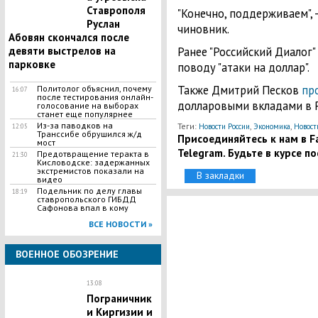
Ставрополя
"Конечно, поддерживаем", 
Руслан
чиновник.
Абовян скончался после
девяти выстрелов на
Ранее "Российский Диалог"
парковке
поводу "атаки на доллар".
Также Дмитрий Песков
пр
Политолог объяснил, почему
16:07
после тестирования онлайн-
долларовыми вкладами в Р
голосование на выборах
станет еще популярнее
Из-за паводков на
Теги:
,
,
Новости России
Экономика
Новост
12:05
Транссибе обрушился ж/д
Присоединяйтесь к нам в Fa
мост
Telegram. Будьте в курсе п
Предотвращение теракта в
21:30
Кисловодске: задержанных
экстремистов показали на
В закладки
видео
Подельник по делу главы
18:19
ставропольского ГИБДД
Сафонова впал в кому
ВСЕ НОВОСТИ »
ВОЕННОЕ ОБОЗРЕНИЕ
13:08
Пограничник
и Киргизии и