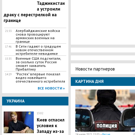
Таджикистан
а устроили
драку с перестрелкой на
границе
Азербайджанские войска
21:53
снова провоцируют
армянских военных на
границе
В Сети гадают о грядущем
17:46
новом отечественном
истребителе-невидимке
Военные США подсчитали,
15:35
за сколько суток Россия
сможет захватить
Новости партнеров
Прибалтику
"Ростех" впервые показал
14:19
видео новейшего
КАРТИНА ДНЯ
отечественного истребителя
ВСЕ НОВОСТИ »
УКРАИНА
13:02
Киев огласил
условия к
Западу из-за
24 июля 2021, 15:05 —
Россия