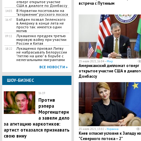
отверг открытое участие
встреча с Путиным
США в диалоге по Донбассу
В Норвегии посетовали на
14:03
"вторжение" русского лосося
Байден позвал Зеленского
16:47
в Америку в конце лета не
просто так: имеется один
мотив
Лукашенко предрек третью
09:11
мировую войну при участии
России и Китая
Лукашенко призвал Литву
18:22
не набрасывать Белоруссии
"петлю на шею" в борьбе с
нелегальными мигрантами
23 июля 2021, 16:04 —
Мир
Американский дипломат отверг
ВСЕ НОВОСТИ »
открытое участие США в диалог
Донбассу
ШОУ-БИЗНЕС
16:19
Против
рэпера
Моргенштерн
а завели дело
за агитацию наркотиков:
артист отказался признавать
23 июля 2021, 13:02 —
Украина
Киев огласил условия к Западу из
свою вину
"Северного потока – 2"