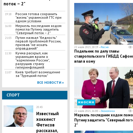
поток – 2"
Россия готова сохранить
19:18
"жизнь" украинской ГТС при
одном условии
Меркель последним ходом
16:00
помогла Путину защитить
"Северный поток – 2"
Путин назвал "бедность"
21:03
первой проблемой России,
призвав "не искать
22 июля 2021, 18:19 —
Россия
оправданий"
Подельник по делу главы
Кучма раскрыл, как
11:30
ставропольского ГИБДД Сафон
украинцам врали о
"кормлении России",
впал в кому
разрушив страну
гиперинфляцией
Киев требует возмещение
11:07
за "Турецкий поток"
ВСЕ НОВОСТИ »
СПОРТ
иносми
20:43
22 июля 2021, 16:00 —
Экономика
Известный
Меркель последним ходом помо
хоккеист
Путину защитить "Северный пот
Фетисов
2"
рассказал,