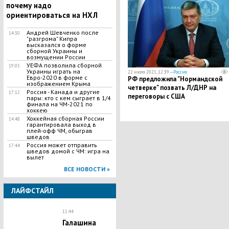
почему надо
ориентироваться на НХЛ
Андрей Шевченко после
14:30
"разгрома" Кипра
высказался о форме
сборной Украины и
возмущении России
УЕФА позволила сборной
19:05
Украины играть на
22 июля 2021, 12:39 —
Россия
Евро-2020 в форме с
РФ предложила "Нормандской
изображением Крыма
четверке" позвать Л/ДНР на
Россия - Канада и другие
17:12
переговоры с США
пары: кто с кем сыграет в 1/4
финала на ЧМ-2021 по
хоккею
Хоккейная сборная России
14:48
гарантировала выход в
плей-офф ЧМ, обыграв
шведов
Россия может отправить
17:44
шведов домой с ЧМ: игра на
вылет
ВСЕ НОВОСТИ »
ЛАЙФСТАЙЛ
11:44
Галашина