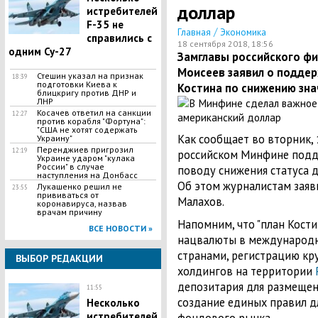
доллар
истребителей
F-35 не
/
Главная
Экономика
справились с
18 сентября 2018, 18:56
одним Су-27
Замглавы российского ф
Моисеев заявил о поддер
Стешин указал на признак
18:39
подготовки Киева к
Костина по снижению зна
блицкригу против ДНР и
ЛНР
​Косачев ответил на санкции
12:27
против корабля "Фортуна":
"США не хотят содержать
Как сообщает во вторник, 1
Украину"
Перенджиев пригрозил
12:19
российском Минфине под
Украине ударом "кулака
России" в случае
поводу снижения статуса 
наступления на Донбасс
Об этом журналистам заяв
Лукашенко решил не
23:55
прививаться от
Малахов.
коронавируса, назвав
врачам причину
Напомним, что "план Кости
ВСЕ НОВОСТИ »
нацвалюты в международн
странами, регистрацию кр
ВЫБОР РЕДАКЦИИ
холдингов на территории
депозитария для размещен
11:55
создание единых правил дл
Несколько
истребителей