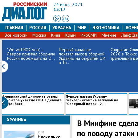
24 июля 2021
15:17
18+
ГЛАВНАЯ
РОССИЯ
УКРАИНА
МИР
ЭКОНОМИКА
ВОЕН
Все новости
Москва
Киев
Крым
ИноСМИ
Мнение
ЛайфСта
"We will ROC you", –
Первый канал не
Открытие Оли
Лавров призвал сборную
показал выход сборной
2020 в Токио:
России побеждать на О...
Украины на открытии ОИ
трансляция ц
в То...
Американский дипломат отверг
Пушков назвал Украину
открытое участие США в диалоге
"нахлебником" из-за жалоб на
по Донбасс...
"Северный поток – 2...
ХРОНИКА
В Минфине сдела
по поводу атаки
11:55
Несколько