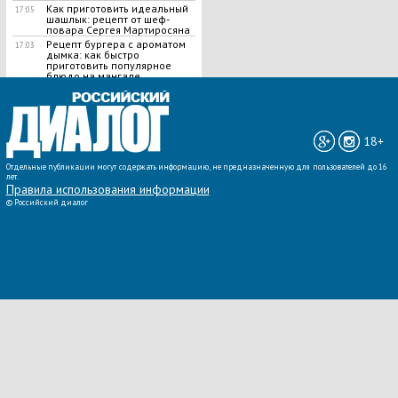
Как приготовить идеальный
17:05
шашлык​: рецепт от шеф-
повара Сергея Мартиросяна
Рецепт бургера с ароматом
17:03
дымка: как быстро
приготовить популярное
блюдо на мангале
ВСЕ НОВОСТИ »
18+
Отдельные публикации могут содержать информацию, не предназначенную для пользователей до 16
лет.
Правила использования информации
©
Российский диалог