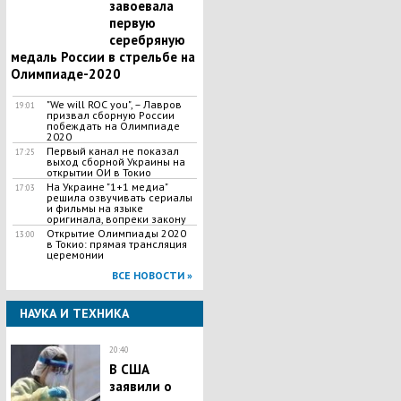
завоевала
первую
серебряную
медаль России в стрельбе на
Олимпиаде-2020
"We will ROC you", – Лавров
19:01
призвал сборную России
побеждать на Олимпиаде
2020
Первый канал не показал
17:25
выход сборной Украины на
открытии ОИ в Токио
На Украине "1+1 медиа"
17:03
решила озвучивать сериалы
и фильмы на языке
оригинала, вопреки закону
Открытие Олимпиады 2020
13:00
в Токио: прямая трансляция
церемонии
ВСЕ НОВОСТИ »
НАУКА И ТЕХНИКА
20:40
В США
заявили о