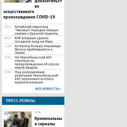
доказательст
ве
искусственного
происхождения COVID-19
Китайский марсоход
20:11
"Чжучжун" передал первые
снимки с Красной планеты
КНР впервые удачно
09:29
посадила зонд на Марс
Астероид больше пирамиды
11:18
Хеопса приближается к
Земле
На Чернобыльской АЭС
21:13
ответили на
предупреждения об угрозе
новой аварии
Под разрушенным
19:49
реактором Чернобыльской
АЭС произошел всплеск
ядерной реакции
ВСЕ НОВОСТИ »
ПРЕСС-РЕЛИЗЫ
14:46
Криминальны
е сериалы