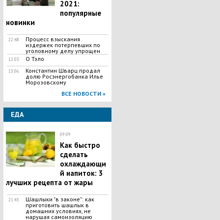
2021:
популярные
новинки
Процесс взыскания
22:48
издержек потерпевших по
уголовному делу упрощен
О Тэло
12:03
Константин Шварц продал
13:06
долю Росэнергобанка Илье
Морозовскому
ВСЕ НОВОСТИ »
ЕДА
09:09
Как быстро
сделать
охлаждающи
й напиток: 3
лучших рецепта от жары
Шашлыки "в законе": как
21:45
приготовить шашлык в
домашних условиях, не
нарушая самоизоляцию