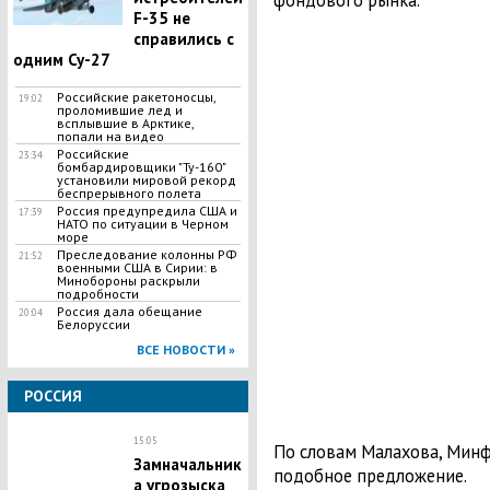
фондового рынка.
F-35 не
справились с
одним Су-27
Российские ракетоносцы,
19:02
проломившие лед и
всплывшие в Арктике,
попали на видео
Российские
23:34
бомбардировщики "Ту-160"
установили мировой рекорд
беспрерывного полета
Россия предупредила США и
17:39
НАТО по ситуации в Черном
море
Преследование колонны РФ
21:52
военными США в Сирии: в
Минобороны раскрыли
подробности
Россия дала обещание
20:04
Белоруссии
ВСЕ НОВОСТИ »
РОССИЯ
15:05
По словам Малахова, Мин
Замначальник
подобное предложение.
а угрозыска