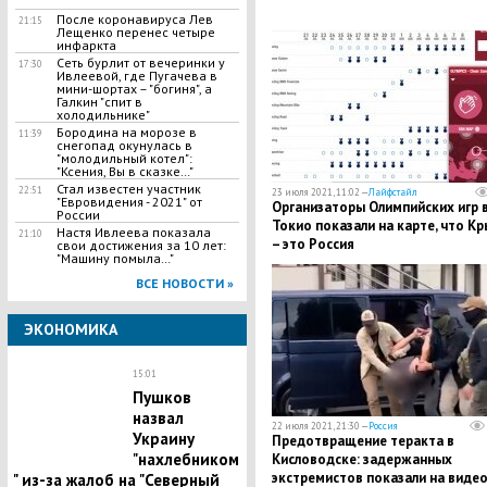
После коронавируса Лев
21:15
Лещенко перенес четыре
инфаркта
Сеть бурлит от вечеринки у
17:30
Ивлеевой, где Пугачева в
мини-шортах – "богиня", а
Галкин "спит в
холодильнике"
Бородина на морозе в
11:39
снегопад окунулась в
"молодильный котел":
"Ксения, Вы в сказке…"
Стал известен участник
22:51
23 июля 2021, 11:02 —
Лайфстайл
"Евровидения - 2021" от
Организаторы Олимпийских игр 
России
Токио показали на карте, что К
Настя Ивлеева показала
21:10
– это Россия
свои достижения за 10 лет:
"Машину помыла…"
ВСЕ НОВОСТИ »
ЭКОНОМИКА
15:01
Пушков
назвал
22 июля 2021, 21:30 —
Россия
Украину
Предотвращение теракта в
"нахлебником
Кисловодске: задержанных
экстремистов показали на виде
" из-за жалоб на "Северный