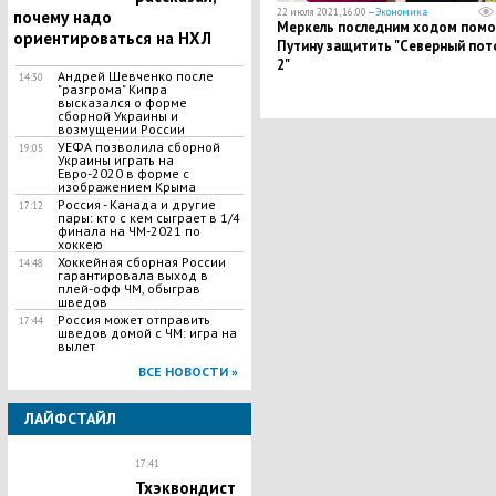
22 июля 2021, 16:00 —
Экономика
почему надо
Меркель последним ходом помо
ориентироваться на НХЛ
Путину защитить "Северный пот
2"
Андрей Шевченко после
14:30
"разгрома" Кипра
высказался о форме
сборной Украины и
возмущении России
УЕФА позволила сборной
19:05
Украины играть на
Евро-2020 в форме с
изображением Крыма
Россия - Канада и другие
17:12
пары: кто с кем сыграет в 1/4
финала на ЧМ-2021 по
хоккею
Хоккейная сборная России
14:48
гарантировала выход в
плей-офф ЧМ, обыграв
шведов
Россия может отправить
17:44
шведов домой с ЧМ: игра на
вылет
ВСЕ НОВОСТИ »
ЛАЙФСТАЙЛ
17:41
Тхэквондист