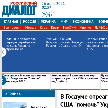
26 июля 2021
02:57
18+
ГЛАВНАЯ
РОССИЯ
УКРАИНА
МИР
ЭКОНОМИКА
ВОЕН
Все новости
Москва
Киев
Крым
ИноСМИ
Мнение
ЛайфСта
Галашина завоевала
"We will ROC you", –
Первый канал
первую серебряную
Лавров призвал сборную
показал выхо
медаль России в
России побеждать на О...
Украины на от
стрельбе на ...
в То...
Тхэквондист Михаил Артамонов
Американский дипломат отверг
Пушк
стал обладателем "бронзы"
открытое участие США в диалоге
"нах
Олимпиады 2020:...
по Донбасс...
"Севе
ХРОНИКА
В Госдуме отреаг
США "помочь" Укр
11:55
Несколько