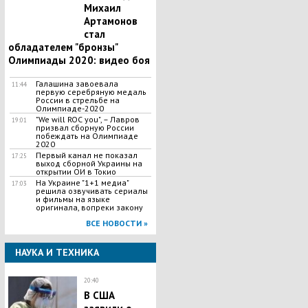
Михаил
Артамонов
стал
обладателем "бронзы"
Олимпиады 2020: видео боя
Галашина завоевала
11:44
первую серебряную медаль
России в стрельбе на
Олимпиаде-2020
"We will ROC you", – Лавров
19:01
призвал сборную России
побеждать на Олимпиаде
2020
Первый канал не показал
17:25
выход сборной Украины на
открытии ОИ в Токио
На Украине "1+1 медиа"
17:03
решила озвучивать сериалы
и фильмы на языке
оригинала, вопреки закону
ВСЕ НОВОСТИ »
НАУКА И ТЕХНИКА
20:40
В США