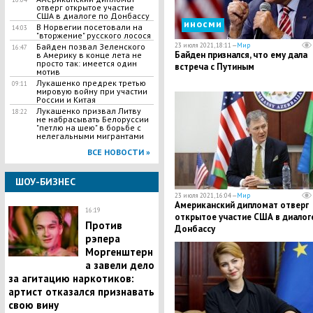
отверг открытое участие
США в диалоге по Донбассу
иносми
В Норвегии посетовали на
14:03
"вторжение" русского лосося
Байден позвал Зеленского
23 июля 2021, 18:11 —
Мир
16:47
Байден признался, что ему дала
в Америку в конце лета не
просто так: имеется один
встреча с Путиным
мотив
Лукашенко предрек третью
09:11
мировую войну при участии
России и Китая
Лукашенко призвал Литву
18:22
не набрасывать Белоруссии
"петлю на шею" в борьбе с
нелегальными мигрантами
ВСЕ НОВОСТИ »
ШОУ-БИЗНЕС
23 июля 2021, 16:04 —
Мир
Американский дипломат отверг
16:19
открытое участие США в диалог
Против
Донбассу
рэпера
Моргенштерн
а завели дело
за агитацию наркотиков:
артист отказался признавать
свою вину