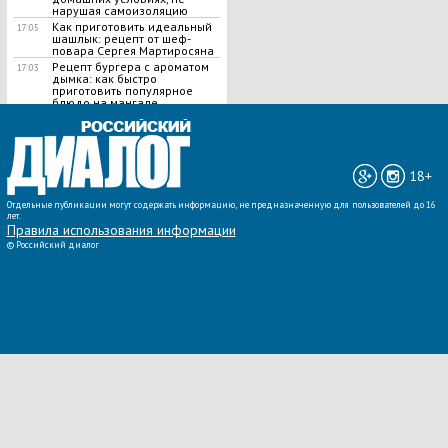
нарушая самоизоляцию
Как приготовить идеальный
17:05
шашлык​: рецепт от шеф-
повара Сергея Мартиросяна
Рецепт бургера с ароматом
17:03
дымка: как быстро
приготовить популярное
блюдо на мангале
ВСЕ НОВОСТИ »
18+
Отдельные публикации могут содержать информацию, не предназначенную для пользователей до 16
лет.
Правила использования информации
©
Российский диалог