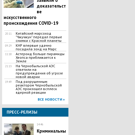
заявили о
доказательст
ве
искусственного
происхождения COVID-19
Китайский марсоход
20:11
"Чжучжун" передал первые
снимки с Красной планеты
КНР впервые удачно
09:29
посадила зонд на Марс
Астероид больше пирамиды
11:18
Хеопса приближается к
Земле
На Чернобыльской АЭС
21:13
ответили на
предупреждения об угрозе
новой аварии
Под разрушенным
19:49
реактором Чернобыльской
АЭС произошел всплеск
ядерной реакции
ВСЕ НОВОСТИ »
ПРЕСС-РЕЛИЗЫ
14:46
Криминальны