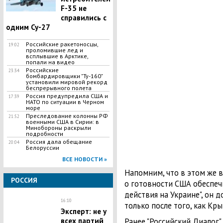
F-35 не
справились с
одним Су-27
Российские ракетоносцы,
19:02
проломившие лед и
всплывшие в Арктике,
попали на видео
Российские
23:34
бомбардировщики "Ту-160"
установили мировой рекорд
беспрерывного полета
Россия предупредила США и
17:39
НАТО по ситуации в Черном
море
Преследование колонны РФ
21:52
военными США в Сирии: в
Минобороны раскрыли
подробности
Россия дала обещание
20:04
Белоруссии
ВСЕ НОВОСТИ »
Напомним, что в этом же
РОССИЯ
о готовности США обеспечи
действия на Украине", он д
16:10
только после того, как Кр
Эксперт: не у
всех партий
Ранее "Российский Диалог