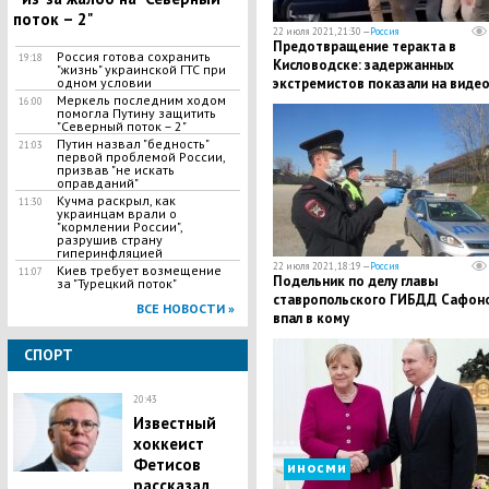
поток – 2"
22 июля 2021, 21:30 —
Россия
Предотвращение теракта в
Россия готова сохранить
19:18
Кисловодске: задержанных
"жизнь" украинской ГТС при
одном условии
экстремистов показали на виде
Меркель последним ходом
16:00
помогла Путину защитить
"Северный поток – 2"
Путин назвал "бедность"
21:03
первой проблемой России,
призвав "не искать
оправданий"
Кучма раскрыл, как
11:30
украинцам врали о
"кормлении России",
разрушив страну
гиперинфляцией
22 июля 2021, 18:19 —
Россия
Киев требует возмещение
11:07
Подельник по делу главы
за "Турецкий поток"
ставропольского ГИБДД Сафон
ВСЕ НОВОСТИ »
впал в кому
СПОРТ
20:43
Известный
хоккеист
Фетисов
иносми
рассказал,