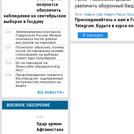
получится
увеличить оборонный бюд
обеспечить
Теги:
,
,
Новости США
Новости России
Госу
наблюдение на сентябрьских
Присоединяйтесь к нам в Fa
выборах в Госдуму
Telegram. Будьте в курсе п
Замначальника угрозыска
15:05
В закладки
Ставрополя Руслан Абовян
скончался после девяти
выстрелов на парковке
Политолог объяснил, почему
16:07
после тестирования онлайн-
голосование на выборах
станет еще популярнее
Из-за паводков на
12:05
Транссибе обрушился ж/д
мост
Предотвращение теракта в
21:30
Кисловодске: задержанных
экстремистов показали на
видео
ВСЕ НОВОСТИ »
ВОЕННОЕ ОБОЗРЕНИЕ
19:03
Удар армии
Афганистана