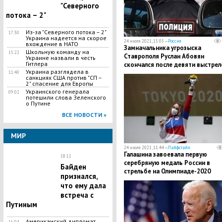
"Северного
потока – 2"
Из-за "Северного потока – 2"
17:30
Украина надеется на скорое
24 июля 2021, 15:05 —
Россия
вхождение в НАТО
Замначальника угрозыска
Школьную команду на
15:22
Ставрополя Руслан Абовян
Украине назвали в честь
Гитлера
скончался после девяти выстрел
Украина разглядела в
на парковке
11:40
санкциях США против "СП –
2" спасение для Европы
Украинского генерала
09:02
потешили слова Зеленского
о Путине
ВСЕ НОВОСТИ »
МИР
24 июля 2021, 11:44 —
Лайфстайл
Галашина завоевала первую
18:11
серебряную медаль России в
Байден
стрельбе на Олимпиаде-2020
признался,
что ему дала
встреча с
Путиным
Американский дипломат
16:04