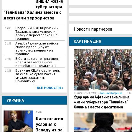
лишил жизни
губернатора
"Талибана" Халима вместе с
десятками террористов
Пограничники Киргизии и
Новости партнеров
13:08
Таджикистана устроили
драку с перестрелкой на
границе
КАРТИНА ДНЯ
Азербайджанские войска
21:53
снова провоцируют
армянских военных на
границе
В Сети гадают о грядущем
17:46
новом отечественном
истребителе-невидимке
Военные США подсчитали,
15:35
за сколько суток Россия
сможет захватить
Прибалтику
ВСЕ НОВОСТИ »
24 июля 2021, 19:03 —
Военное обозрение
Удар армии Афганистана лишил
УКРАИНА
жизни губернатора "Талибана"
Халима вместе с десятками
террористов
13:02
Киев огласил
условия к
Западу из-за