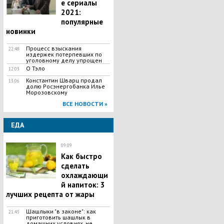
е сериалы
2021:
популярные
новинки
Процесс взыскания
22:48
издержек потерпевших по
уголовному делу упрощен
О Тэло
12:03
Константин Шварц продал
13:06
долю Росэнергобанка Илье
Морозовскому
ВСЕ НОВОСТИ »
ЕДА
09:09
Как быстро
сделать
охлаждающи
й напиток: 3
лучших рецепта от жары
Шашлыки "в законе": как
21:45
приготовить шашлык в
домашних условиях, не