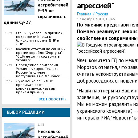
агрессией"
истребителей
F-35 не
/
Главная
Россия
справились с
17 ноября 2018, 15:46
одним Су-27
По мнению представителя
Помпео реализует некон
Стешин указал на признак
18:39
подготовки Киева к
свойственен современны
блицкригу против ДНР и
ЛНР
​Косачев ответил на санкции
12:27
против корабля "Фортуна":
"США не хотят содержать
Член комитета ГД по меж
Украину"
Перенджиев пригрозил
12:19
Морозов отметил, что зая
Украине ударом "кулака
России" в случае
считать неконструктивным
наступления на Донбасс
добрососедских отношени
Лукашенко решил не
23:55
прививаться от
коронавируса, назвав
"Наши партнеры из Вашинг
врачам причину
заявления, не руководству
ВСЕ НОВОСТИ »
Мы не можем разделить их
украинского конфликта", 
ВЫБОР РЕДАКЦИИ
интервью РИА "Новости" в 
11:55
Несколько
истребителей