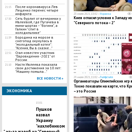
После коронавируса Лев
21:15
Лещенко перенес четыре
инфаркта
23 июля 2021, 13:02 —
Украина
Киев огласил условия к Западу из
Сеть бурлит от вечеринки у
17:30
Ивлеевой, где Пугачева в
"Северного потока – 2"
мини-шортах – "богиня", а
Галкин "спит в
холодильнике"
Бородина на морозе в
11:39
снегопад окунулась в
"молодильный котел":
"Ксения, Вы в сказке…"
Стал известен участник
22:51
"Евровидения - 2021" от
России
Настя Ивлеева показала
21:10
свои достижения за 10 лет:
"Машину помыла…"
23 июля 2021, 11:02 —
Лайфстайл
ВСЕ НОВОСТИ »
Организаторы Олимпийских игр 
Токио показали на карте, что К
ЭКОНОМИКА
– это Россия
15:01
Пушков
назвал
Украину
"нахлебником
" из-за жалоб на "Северный