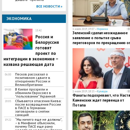
ВСЕ НОВОСТИ »
ЭКОНОМИКА
1 июля 2019, 19:07 —
Украина
13:42
Зеленский сделал неожиданное
Россия и
заявление о попытке срыва
Белоруссия
переговоров по прекращению о
готовят
в Донбассе
проект по
интеграции в экономике –
названа решающая дата
Песков рассказал о
06:00
позитивном сдвиге в
отношениях России и
Великобритании
В Киеве прозрели и
09:00
1 июля 2019, 18:15 —
Культура
обвинили Евросоюз в
Фанаты подозревают, что Наст
"пользовании" Украиной
Каменских ждет первенца от
Сбываются опасения Киева:
20:05
после возвращения России
Потапа
в ПАСЕ в Германии
заговорили о снятии
санкций
“Мы ничего еще не должны”,
19:22
– в Минфине объяснили,
почему ПАСЕ еще рано
надеяться на взносы России