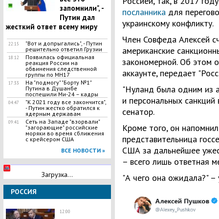
Россией, так, в 2017 год
запомнили", -
посланника
для перегово
Путин дал
украинскому конфликту.
жесткий ответ всему миру
Член Совфеда Алексей с
"Вот и допрыгались", - Путин
22:15
американские санкционн
решительно ответил Грузии
Появилась официальная
18:12
закономерной. Об этом он
реакция России на
обвинения следственной
аккаунте, передает "Росс
группы по МН17
На "подмогу" "Борту №1"
17:33
"Нуланд была одним из 
Путина в Душанбе
поспешили Ми-24 – кадры
и персональных санкций в
"К 2021 году все закончится",
04:47
- Путин жестко обратился к
сенатор.
ядерным державам
Сеть на Западе "взорвали"
09:41
Кроме того, он напомнил,
"загорающие" российские
моряки во время сближения
представительница госсе
с крейсером США
США за дальнейшее ужес
ВСЕ НОВОСТИ »
– всего лишь ответная м
Загрузка...
"А чего она ожидала?" –
РОССИЯ
12:00