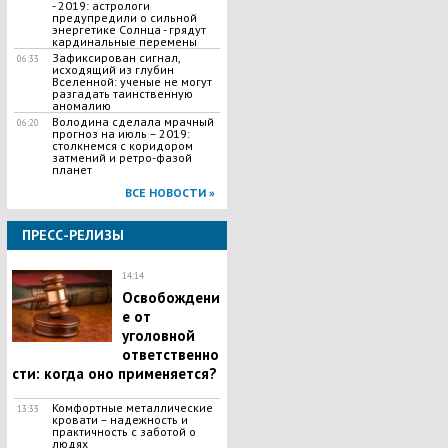
- 2019: астрологи
предупредили о сильной
энергетике Солнца - грядут
кардинальные перемены
Зафиксирован сигнал,
06:33
исходящий из глубин
Вселенной: ученые не могут
разгадать таинственную
аномалию
​Володина сделала мрачный
06:20
прогноз на июль – 2019:
столкнемся с коридором
затмений и ретро-фазой
планет
ВСЕ НОВОСТИ »
ПРЕСС-РЕЛИЗЫ
14:14
Освобождени
е от
уголовной
ответственно
сти: когда оно применяется?
Комфортные металлические
13:33
кровати – надежность и
практичность с заботой о
людях