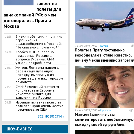
серьезные последствия
запрет на
полеты для
авиакомпаний РФ: о чем
договорились Прага и
Москва
В Чехии объяснили причину
11:55
ограничения
авиасообщения с Россией:
2 июля 2019, 09:37 —
Россия
"Не связано с политикой"
Полеты в Прагу постепенно
Совбез ООН внезапно
06:00
возобновляют: стало известно,
поддержал Россию в
вопросе Украины: СМИ
почему Чехия внезапно запрети
узнали подробности
рейсы из России, - источник
Житель Лондона нашел в
22:31
своем саду пугающую
находку, выпавшую из
пролетавшего над городом
самолета
СМИ: Зеленский пытается
21:51
использовать Европу в
качестве рычага для
давления на Россию
Израиль исчезнет всего за
20:29
полчаса: Иран очень жестко
предупредил США
2 июля 2019, 07:00 —
Культура
Максим Галкин не стал
ВСЕ НОВОСТИ »
комментировать необъяснимую
выходку своей супруги Аллы
ШОУ-БИЗНЕС
Пугачевой