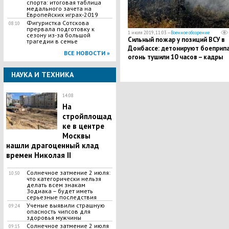
спорта: итоговая таблица
медального зачета на
Европейских играх-2019
Фигуристка Сотскова
08:10
прервала подготовку к
1 июля 2019, 11:03 —
Военное обозрение
сезону из-за большой
​Сильный пожар у позиций ВСУ в
трагедии в семье
Донбассе: детонируют боеприпа
ВСЕ НОВОСТИ »
огонь тушили 10 часов – кадры
НАУКА И ТЕХНИКА
14:08
На
стройплощад
ке в центре
Москвы
нашли драгоценный клад
времен Николая II
Солнечное затмение 2 июля:
10:50
что категорически нельзя
делать всем знакам
Зодиака – будет иметь
серьезные последствия
Ученые выявили страшную
09:24
опасность чипсов для
здоровья мужчины
Солнечное затмение 2 июля
09:15