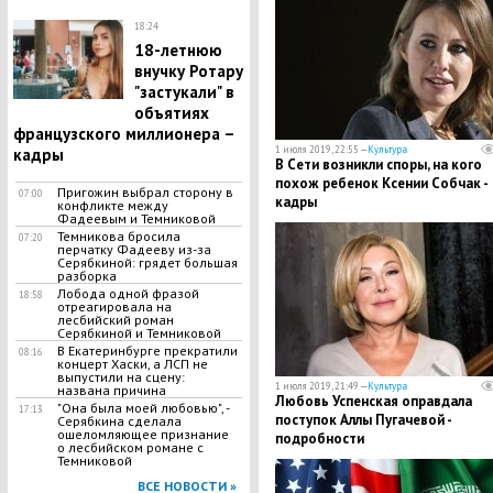
18:24
​18-летнюю
внучку Ротару
"застукали" в
объятиях
французского миллионера –
1 июля 2019, 22:55 —
Культура
кадры
В Сети возникли споры, на кого
похож ребенок Ксении Собчак -
Пригожин выбрал сторону в
07:00
кадры
конфликте между
Фадеевым и Темниковой
Темникова бросила
07:20
перчатку Фадееву из-за
Серябкиной: грядет большая
разборка
Лобода одной фразой
18:58
отреагировала на
лесбийский роман
Серябкиной и Темниковой
В Екатеринбурге прекратили
08:16
концерт Хаски, а ЛСП не
выпустили на сцену:
1 июля 2019, 21:49 —
Культура
названа причина
Любовь Успенская оправдала
"Она была моей любовью", -
17:13
поступок Аллы Пугачевой -
Серябкина сделала
ошеломляющее признание
подробности
о лесбийском романе с
Темниковой
ВСЕ НОВОСТИ »