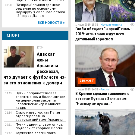
"Газпром" принял громкое
08:50
решение по основному
маршруту "Северного потока
- 2" через Данию
ВСЕ НОВОСТИ »
1 июля 2019, 15:36 —
Наука и техника
Глоба обещает "жаркий" июль -
2019: испытания ждут всех -
СПОРТ
детальный гороскоп
17:34
Адвокат
жены
Аршавина
рассказал,
что думает о футболисте из-
сюжет
за его отношения к дочери
1 июля 2019, 14:32 —
Россия
Путин поприветствовал
В Кремле сделали заявление о
23:35
спортсменов и болельщиков
встрече Путина с Зеленским:
на церемонии закрытия
"Никому не нужна…"
Европейских игр в Минске –
кадры
Стало известно, как Путин
21:14
отреагировал на
зазвучавший гимн Украины
Путин одним словом описал
20:51
подарок от сборной России
Торжество российского
19:42