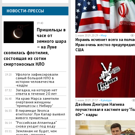
НОВОСТИ-ПРЕССЫ
19:40
Пришельцы в
часе от
1 июля 2019, 20:29 —
Мир
Израиль исчезнет всего за полча
земного шара
Иран очень жестко предупредил
– на Луне
США
скопилась флотилия,
состоящая из сотни
смертоносных НЛО
Уфологи зафиксировали
19:20
самый большой НЛО в
истории человечества
-кадры
Загадка, на которую нет
07:32
ответа в течение 20 лет
На краю Марса заметили
06:48
1 июля 2019, 19:37 —
Культура
очертания женщины
Двойник Дмитрия Нагиева
"принцессы с Нибиру"
поучаствовал в кастинге шоу "Го
В пирамиде Хеопса
06:33
египтолог Луи Капар выявил
60+" - кадры
живого пришельца
ʺРоссийская Атлантидаʺ
06:14
снова уходит под воду
Землянам не будет, чем
05:51
дышать - причина