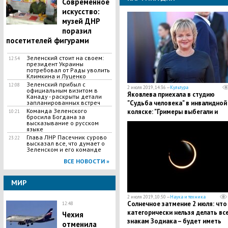
Современное
искусство:
музей ДНР
поразил
посетителей фигурами
Зеленский стоит на своем:
12:54
президент Украины
потребовал от Рады уволить
Климкина и Луценко
Зеленский прибыл с
12:08
2 июля 2019, 14:36 —
Культура
официальным визитом в
Яковлева приехала в студию
Канаду - раскрыты детали
запланированных встреч
"Судьба человека" в инвалидной
​Команда Зеленского
коляске: "Гримеры выбегали и
10:21
бросила Богдана за
плакали", - Корчевников
высказывание о русском
языке
Глава ЛНР Пасечник сурово
23:22
высказал все, что думает о
Зеленском и его команде
ВСЕ НОВОСТИ »
МИР
2 июля 2019, 10:50 —
Наука и техника
Солнечное затмение 2 июля: что
12:48
категорически нельзя делать вс
Чехия
знакам Зодиака – будет иметь
отменила