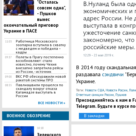
"Осталась
совсем одна",
- Пушков
вынес
окончательный приговор
Украине в ПАСЕ
​Работница Московского
11:03
зоопарка вступила в схватку
с медведем и победила –
кадры
Полеты в Прагу постепенно
09:37
возобновляют: стало
известно, почему Чехия
В 2014 году скандальная
внезапно запретила рейсы
из России, - источник
раздавала
сэндвичи
"Бер
ВКС РФ обескуражили новой
09:00
ракетой системы ПРО
Украине.
Павлиашвили прошелся по
08:55
скандалу вокруг отказа
Теги:
,
,
Новости США
Новости России
Поли
Катамадзе выступать в
,
Ответные санкции России
Пушков
России
Присоединяйтесь к нам в Fa
ВСЕ НОВОСТИ »
Telegram. Будьте в курсе п
ВОЕННОЕ ОБОЗРЕНИЕ
В закладки
10:18
​Зеленского