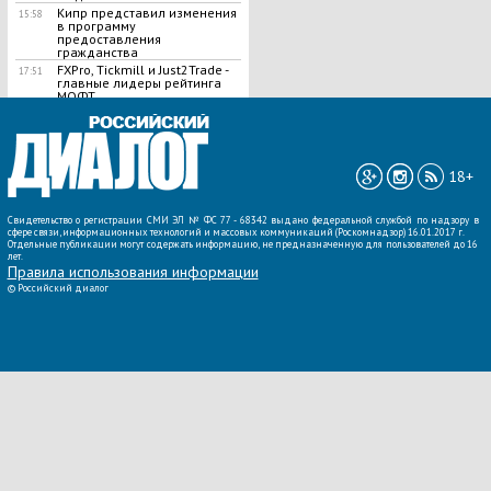
Кипр представил изменения
15:58
в программу
предоставления
гражданства
FXPro, Tickmill и Just2Trade -
17:51
главные лидеры рейтинга
МОФТ
ВСЕ НОВОСТИ »
18+
Свидетельство о регистрации СМИ ЭЛ № ФС 77 - 68342 выдано федеральной службой по надзору в
сфере связи, информационных технологий и массовых коммуникаций (Роскомнадзор) 16.01.2017 г.
Отдельные публикации могут содержать информацию, не предназначенную для пользователей до 16
лет.
Правила использования информации
©
Российский диалог