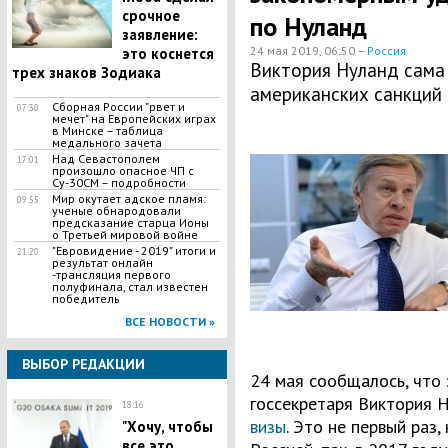
срочное
по Нуланд
заявление:
24 мая 2019, 06:50 —
Россия
это коснется
Виктория Нуланд сама
трех знаков Зодиака
американских санкций 
Сборная России "рвет и
07:30
мечет" на Европейских играх
в Минске – таблица
медального зачета
Над Севастополем
17:01
произошло опасное ЧП с
Су-30СМ – подробности
Мир окутает адское пламя:
09:55
ученые обнародовали
предсказание старца Ионы
о Третьей мировой войне
"Евровидение - 2019" итоги и
21:20
результат онлайн
-трансляция первого
полуфинала, стал известен
победитель
ВСЕ НОВОСТИ »
ВЫБОР РЕДАКЦИИ
24 мая сообщалось, что
госсекретаря Виктория 
18:16
визы
. Это не первый раз,
​"Хочу, чтобы
все это