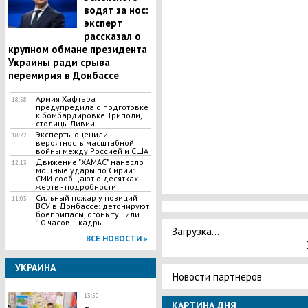
водят за нос:
эксперт
рассказал о
крупном обмане президента
Украины ради срыва
перемирия в Донбассе
Армия Хафтара
18:58
предупредила о подготовке
к бомбардировке Триполи,
столицы Ливии
Эксперты оценили
18:22
вероятность масштабной
войны между Россией и США
Движение "ХАМАС" нанесло
12:13
мощные удары по Сирии:
СМИ сообщают о десятках
жертв - подробности
​Сильный пожар у позиций
11:03
ВСУ в Донбассе: детонируют
боеприпасы, огонь тушили
10 часов – кадры
Загрузка...
ВСЕ НОВОСТИ »
УКРАИНА
Новости партнеров
13:50
КАРТИНА ДНЯ