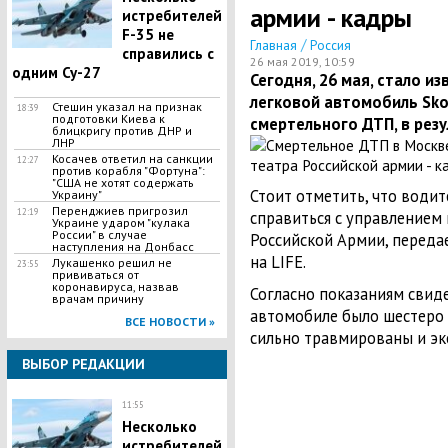
армии - кадры
истребителей
F-35 не
/
Главная
Россия
справились с
26 мая 2019, 10:59
одним Су-27
Сегодня, 26 мая, стало из
легковой автомобиль Sko
Стешин указал на признак
18:39
подготовки Киева к
смертельного ДТП, в резу
блицкригу против ДНР и
ЛНР
​Косачев ответил на санкции
12:27
против корабля "Фортуна":
"США не хотят содержать
Стоит отметить, что води
Украину"
Перенджиев пригрозил
12:19
справиться с управлением 
Украине ударом "кулака
России" в случае
Российской Армии, передае
наступления на Донбасс
на LIFE.
Лукашенко решил не
23:55
прививаться от
коронавируса, назвав
Согласно показаниям свид
врачам причину
автомобиле было шестеро 
ВСЕ НОВОСТИ »
сильно травмированы и эк
ВЫБОР РЕДАКЦИИ
11:55
Несколько
истребителей