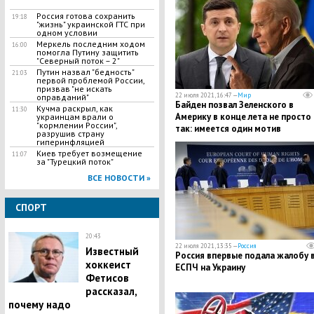
Россия готова сохранить
19:18
"жизнь" украинской ГТС при
одном условии
Меркель последним ходом
16:00
помогла Путину защитить
"Северный поток – 2"
Путин назвал "бедность"
21:03
первой проблемой России,
призвав "не искать
22 июля 2021, 16:47 —
Мир
оправданий"
Байден позвал Зеленского в
Кучма раскрыл, как
11:30
Америку в конце лета не просто
украинцам врали о
"кормлении России",
так: имеется один мотив
разрушив страну
гиперинфляцией
Киев требует возмещение
11:07
за "Турецкий поток"
ВСЕ НОВОСТИ »
СПОРТ
20:43
22 июля 2021, 13:35 —
Россия
Известный
Россия впервые подала жалобу 
хоккеист
ЕСПЧ на Украину
Фетисов
рассказал,
почему надо