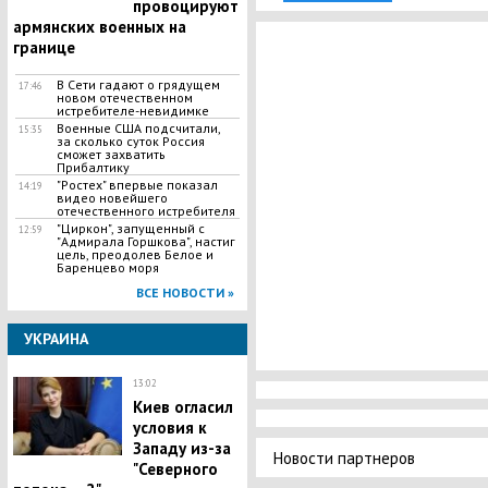
провоцируют
армянских военных на
границе
В Сети гадают о грядущем
17:46
новом отечественном
истребителе-невидимке
Военные США подсчитали,
15:35
за сколько суток Россия
сможет захватить
Прибалтику
"Ростех" впервые показал
14:19
видео новейшего
отечественного истребителя
"Циркон", запущенный с
12:59
"Адмирала Горшкова", настиг
цель, преодолев Белое и
Баренцево моря
ВСЕ НОВОСТИ »
УКРАИНА
13:02
Киев огласил
условия к
Западу из-за
Новости партнеров
"Северного