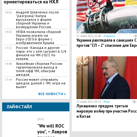
ориентироваться на НХЛ
Андрей Шевченко после
14:30
"разгрома" Кипра
высказался о форме
сборной Украины и
возмущении России
УЕФА позволила сборной
19:05
Украины играть на
22 июля 2021, 11:40 —
Украина
Евро-2020 в форме с
Украина разглядела в санкциях 
изображением Крыма
против "СП – 2" спасение для Ев
Россия - Канада и другие
17:12
пары: кто с кем сыграет в 1/4
финала на ЧМ-2021 по
хоккею
Хоккейная сборная России
14:48
гарантировала выход в
плей-офф ЧМ, обыграв
шведов
Россия может отправить
17:44
шведов домой с ЧМ: игра на
вылет
ВСЕ НОВОСТИ »
22 июля 2021, 09:11 —
Мир
Лукашенко предрек третью
ЛАЙФСТАЙЛ
мировую войну при участии Росс
и Китая
19:01
"We will ROC
you", – Лавров