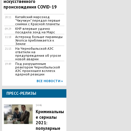
искусственного
происхождения COVID-19
Китайский марсоход
20:11
"Чжучжун" передал первые
снимки с Красной планеты
КНР впервые удачно
09:29
посадила зонд на Марс
Астероид больше пирамиды
11:18
Хеопса приближается к
Земле
На Чернобыльской АЭС
21:13
ответили на
предупреждения об угрозе
новой аварии
Под разрушенным
19:49
реактором Чернобыльской
АЭС произошел всплеск
ядерной реакции
ВСЕ НОВОСТИ »
ПРЕСС-РЕЛИЗЫ
14:46
Криминальны
е сериалы
2021:
популярные