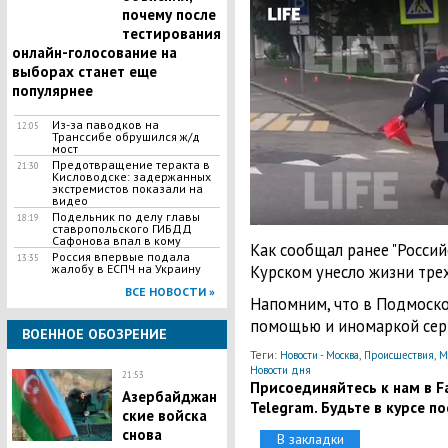
почему после
тестирования
онлайн-голосование на
выборах станет еще
популярнее
Из-за паводков на
12:05
Транссибе обрушился ж/д
мост
Предотвращение теракта в
21:30
Кисловодске: задержанных
экстремистов показали на
видео
Подельник по делу главы
18:19
ставропольского ГИБДД
Сафонова впал в кому
Как сообщал ранее "Россий
Россия впервые подала
13:35
Курском унесло жизни трех
жалобу в ЕСПЧ на Украину
ВСЕ НОВОСТИ »
Напомним, что в Подмоск
помощью и иномаркой сер
ВОЕННОЕ ОБОЗРЕНИЕ
Теги:
,
,
Новости - Москва
Происшествия
М
Новости дня
21:53
Присоединяйтесь к нам в Fa
Азербайджан
Telegram. Будьте в курсе п
ские войска
снова
В закладки