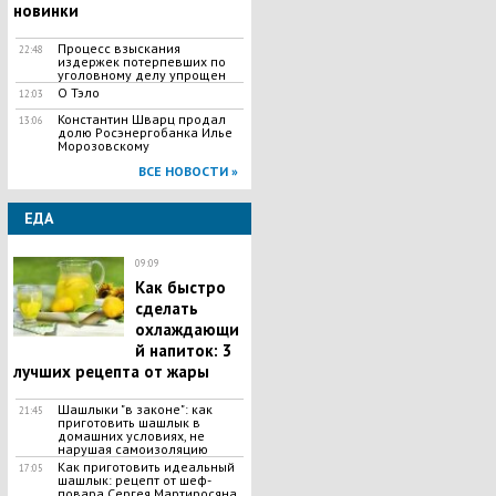
новинки
Процесс взыскания
22:48
издержек потерпевших по
уголовному делу упрощен
О Тэло
12:03
Константин Шварц продал
13:06
долю Росэнергобанка Илье
Морозовскому
ВСЕ НОВОСТИ »
ЕДА
09:09
Как быстро
сделать
охлаждающи
й напиток: 3
лучших рецепта от жары
Шашлыки "в законе": как
21:45
приготовить шашлык в
домашних условиях, не
нарушая самоизоляцию
Как приготовить идеальный
17:05
шашлык​: рецепт от шеф-
повара Сергея Мартиросяна