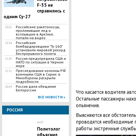
F-35 не
справились с
одним Су-27
Российские ракетоносцы,
19:02
проломившие лед и
всплывшие в Арктике,
попали на видео
Российские
23:34
бомбардировщики "Ту-160"
установили мировой рекорд
беспрерывного полета
Россия предупредила США и
17:39
НАТО по ситуации в Черном
море
Преследование колонны РФ
21:52
военными США в Сирии: в
Минобороны раскрыли
подробности
Россия дала обещание
20:04
Белоруссии
Что касается водителя авт
ВСЕ НОВОСТИ »
Остальные пассажиры нахо
опьянения.
РОССИЯ
Выясняются все обстоятель
проводятся необходимые п
16:07
работы экстренные службы
Политолог
объяснил,