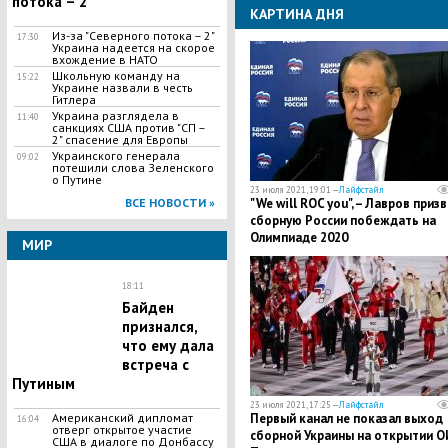
потока – 2"
КАРТИНА ДНЯ
Из-за "Северного потока – 2"
17:30
Украина надеется на скорое
вхождение в НАТО
Школьную команду на
15:22
Украине назвали в честь
Гитлера
Украина разглядела в
11:40
санкциях США против "СП –
2" спасение для Европы
Украинского генерала
09:02
потешили слова Зеленского
о Путине
23 июля 2021, 19:01 —
Лайфстайл
"We will ROC you", – Лавров призв
ВСЕ НОВОСТИ »
сборную России побеждать на
Олимпиаде 2020
МИР
18:11
Байден
признался,
что ему дала
встреча с
Путиным
23 июля 2021, 17:25 —
Лайфстайл
Первый канал не показал выход
Американский дипломат
16:04
отверг открытое участие
сборной Украины на открытии О
США в диалоге по Донбассу