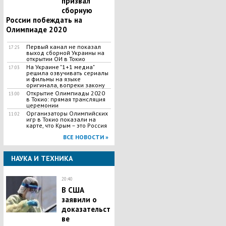
призвал
сборную
России побеждать на
Олимпиаде 2020
Первый канал не показал
17:25
выход сборной Украины на
открытии ОИ в Токио
На Украине "1+1 медиа"
17:03
решила озвучивать сериалы
и фильмы на языке
оригинала, вопреки закону
Открытие Олимпиады 2020
13:00
в Токио: прямая трансляция
церемонии
Организаторы Олимпийских
11:02
игр в Токио показали на
карте, что Крым – это Россия
ВСЕ НОВОСТИ »
НАУКА И ТЕХНИКА
20:40
В США
заявили о
доказательст
ве