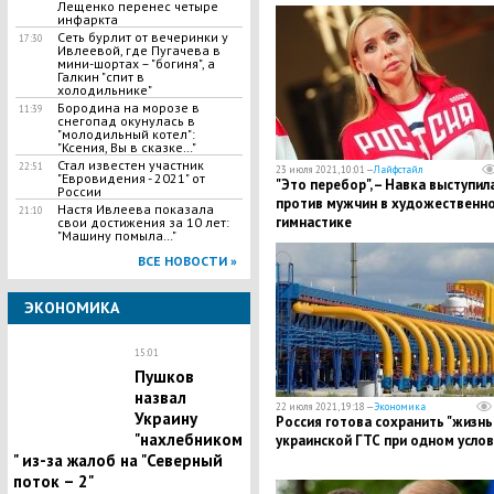
Лещенко перенес четыре
инфаркта
Сеть бурлит от вечеринки у
17:30
Ивлеевой, где Пугачева в
мини-шортах – "богиня", а
Галкин "спит в
холодильнике"
Бородина на морозе в
11:39
снегопад окунулась в
"молодильный котел":
"Ксения, Вы в сказке…"
Стал известен участник
22:51
23 июля 2021, 10:01 —
Лайфстайл
"Евровидения - 2021" от
"Это перебор", – Навка выступил
России
против мужчин в художественн
Настя Ивлеева показала
21:10
гимнастике
свои достижения за 10 лет:
"Машину помыла…"
ВСЕ НОВОСТИ »
ЭКОНОМИКА
15:01
Пушков
назвал
22 июля 2021, 19:18 —
Экономика
Украину
Россия готова сохранить "жизнь
"нахлебником
украинской ГТС при одном усло
" из-за жалоб на "Северный
поток – 2"