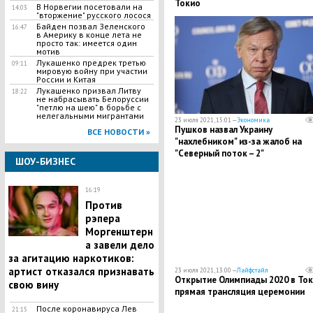
Токио
В Норвегии посетовали на
14:03
"вторжение" русского лосося
Байден позвал Зеленского
16:47
в Америку в конце лета не
просто так: имеется один
мотив
Лукашенко предрек третью
09:11
мировую войну при участии
России и Китая
Лукашенко призвал Литву
18:22
не набрасывать Белоруссии
"петлю на шею" в борьбе с
нелегальными мигрантами
23 июля 2021, 15:01 —
Экономика
Пушков назвал Украину
ВСЕ НОВОСТИ »
"нахлебником" из-за жалоб на
"Северный поток – 2"
ШОУ-БИЗНЕС
16:19
Против
рэпера
Моргенштерн
а завели дело
за агитацию наркотиков:
артист отказался признавать
23 июля 2021, 13:00 —
Лайфстайл
Открытие Олимпиады 2020 в Ток
свою вину
прямая трансляция церемонии
После коронавируса Лев
21:15