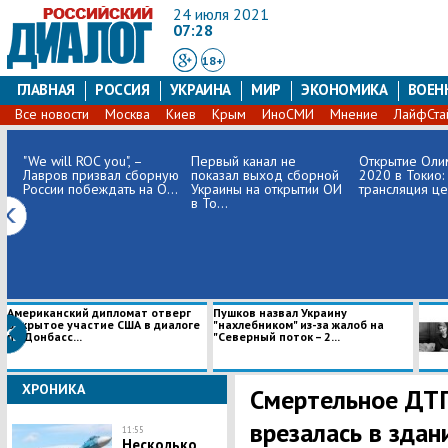
24 июля 2021
07:28
18+
ГЛАВНАЯ
РОССИЯ
УКРАИНА
МИР
ЭКОНОМИКА
ВОЕН
Все новости
Москва
Киев
Крым
ИноСМИ
Мнение
ЛайфСта
"We will ROC you", –
Первый канал не
Открытие Оли
Лавров призвал сборную
показал выход сборной
2020 в Токио:
России побеждать на О...
Украины на открытии ОИ
трансляция ц
в То...
Американский дипломат отверг
Пушков назвал Украину
открытое участие США в диалоге
"нахлебником" из-за жалоб на
по Донбасс...
"Северный поток – 2...
ХРОНИКА
​Смертельное ДТ
врезалась в здан
11:55
Несколько