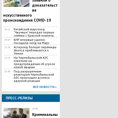
заявили о
доказательст
ве
искусственного
происхождения COVID-19
Китайский марсоход
20:11
"Чжучжун" передал первые
снимки с Красной планеты
КНР впервые удачно
09:29
посадила зонд на Марс
Астероид больше пирамиды
11:18
Хеопса приближается к
Земле
На Чернобыльской АЭС
21:13
ответили на
предупреждения об угрозе
новой аварии
Под разрушенным
19:49
реактором Чернобыльской
АЭС произошел всплеск
ядерной реакции
ВСЕ НОВОСТИ »
ПРЕСС-РЕЛИЗЫ
14:46
Криминальны