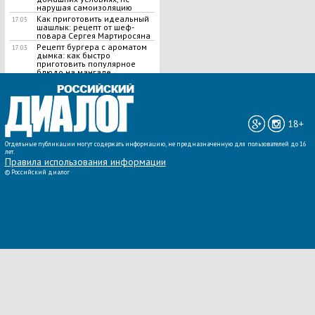
нарушая самоизоляцию
Как приготовить идеальный
17:05
шашлык​: рецепт от шеф-
повара Сергея Мартиросяна
Рецепт бургера с ароматом
17:03
дымка: как быстро
приготовить популярное
блюдо на мангале
ВСЕ НОВОСТИ »
18+
Отдельные публикации могут содержать информацию, не предназначенную для пользователей до 16
лет.
Правила использования информации
©
Российский диалог