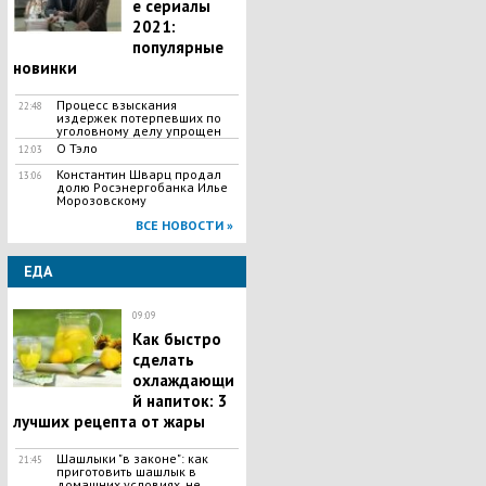
е сериалы
2021:
популярные
новинки
Процесс взыскания
22:48
издержек потерпевших по
уголовному делу упрощен
О Тэло
12:03
Константин Шварц продал
13:06
долю Росэнергобанка Илье
Морозовскому
ВСЕ НОВОСТИ »
ЕДА
09:09
Как быстро
сделать
охлаждающи
й напиток: 3
лучших рецепта от жары
Шашлыки "в законе": как
21:45
приготовить шашлык в
домашних условиях, не