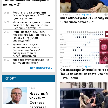
поток – 2"
Россия готова сохранить
19:18
23 июля 2021, 13:02 —
Украина
"жизнь" украинской ГТС при
Киев огласил условия к Западу из
одном условии
"Северного потока – 2"
Меркель последним ходом
16:00
помогла Путину защитить
"Северный поток – 2"
Путин назвал "бедность"
21:03
первой проблемой России,
призвав "не искать
оправданий"
Кучма раскрыл, как
11:30
украинцам врали о
"кормлении России",
разрушив страну
гиперинфляцией
Киев требует возмещение
11:07
за "Турецкий поток"
23 июля 2021, 11:02 —
Лайфстайл
ВСЕ НОВОСТИ »
Организаторы Олимпийских игр 
Токио показали на карте, что К
– это Россия
СПОРТ
20:43
Известный
хоккеист
Фетисов
рассказал,