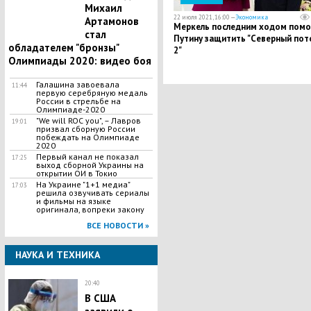
Михаил
22 июля 2021, 16:00 —
Экономика
Артамонов
Меркель последним ходом помо
стал
Путину защитить "Северный пот
обладателем "бронзы"
2"
Олимпиады 2020: видео боя
Галашина завоевала
11:44
первую серебряную медаль
России в стрельбе на
Олимпиаде-2020
"We will ROC you", – Лавров
19:01
призвал сборную России
побеждать на Олимпиаде
2020
Первый канал не показал
17:25
выход сборной Украины на
открытии ОИ в Токио
На Украине "1+1 медиа"
17:03
решила озвучивать сериалы
и фильмы на языке
оригинала, вопреки закону
ВСЕ НОВОСТИ »
НАУКА И ТЕХНИКА
20:40
В США