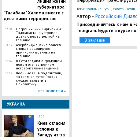
информация транслируется
лишил жизни
губернатора
Теги:
,
,
Владимир Путин
Новости России
"Талибана" Халима вместе с
Автор -
Российский Диал
десятками террористов
Присоединяйтесь к нам в Fa
Пограничники Киргизии и
Telegram. Будьте в курсе п
13:08
Таджикистана устроили
драку с перестрелкой на
В закладки
границе
Азербайджанские войска
21:53
снова провоцируют
армянских военных на
границе
В Сети гадают о грядущем
17:46
новом отечественном
истребителе-невидимке
Военные США подсчитали,
15:35
за сколько суток Россия
сможет захватить
Прибалтику
ВСЕ НОВОСТИ »
УКРАИНА
13:02
Киев огласил
условия к
Западу из-за