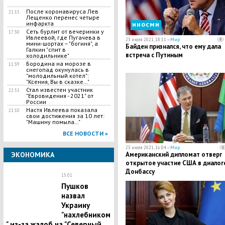
После коронавируса Лев
21:15
Лещенко перенес четыре
инфаркта
иносми
Сеть бурлит от вечеринки у
17:30
Ивлеевой, где Пугачева в
23 июля 2021, 18:11 —
Мир
мини-шортах – "богиня", а
Байден признался, что ему дала
Галкин "спит в
встреча с Путиным
холодильнике"
Бородина на морозе в
11:39
снегопад окунулась в
"молодильный котел":
"Ксения, Вы в сказке…"
Стал известен участник
22:51
"Евровидения - 2021" от
России
Настя Ивлеева показала
21:10
свои достижения за 10 лет:
"Машину помыла…"
ВСЕ НОВОСТИ »
23 июля 2021, 16:04 —
Мир
ЭКОНОМИКА
Американский дипломат отверг
открытое участие США в диалог
Донбассу
15:01
Пушков
назвал
Украину
"нахлебником
" из-за жалоб на "Северный