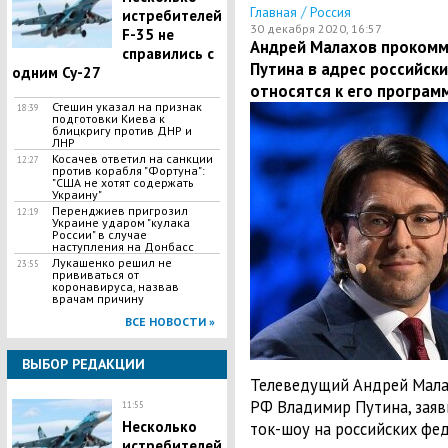
/
Главная
Россия
истребителей
30 декабря 2020, 16:57
F-35 не
Андрей Малахов прокомм
справились с
Путина в адрес российски
одним Су-27
относятся к его программ
Стешин указал на признак
18:39
подготовки Киева к
блицкригу против ДНР и
ЛНР
​Косачев ответил на санкции
12:27
против корабля "Фортуна":
"США не хотят содержать
Украину"
Перенджиев пригрозил
12:19
Украине ударом "кулака
России" в случае
наступления на Донбасс
Лукашенко решил не
23:55
прививаться от
коронавируса, назвав
врачам причину
ВСЕ НОВОСТИ »
ВЫБОР РЕДАКЦИИ
Телеведущий Андрей Малах
РФ Владимир Путина, заяв
11:55
Несколько
ток-шоу на российских фед
истребителей