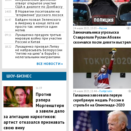
отверг открытое участие
США в диалоге по Донбассу
В Норвегии посетовали на
14:03
"вторжение" русского лосося
Байден позвал Зеленского
16:47
в Америку в конце лета не
просто так: имеется один
24 июля 2021, 15:05 —
Россия
мотив
Замначальника угрозыска
Лукашенко предрек третью
09:11
Ставрополя Руслан Абовян
мировую войну при участии
России и Китая
скончался после девяти выстрел
Лукашенко призвал Литву
на парковке
18:22
не набрасывать Белоруссии
"петлю на шею" в борьбе с
нелегальными мигрантами
ВСЕ НОВОСТИ »
ШОУ-БИЗНЕС
16:19
24 июля 2021, 11:44 —
Лайфстайл
Против
Галашина завоевала первую
рэпера
серебряную медаль России в
Моргенштерн
стрельбе на Олимпиаде-2020
а завели дело
за агитацию наркотиков:
артист отказался признавать
свою вину