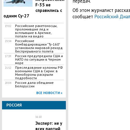
передач.
F-35 не
Об этом журналист рассказ
справились с
одним Су-27
сообщает
Российский Диа
Российские ракетоносцы,
19:02
проломившие лед и
всплывшие в Арктике,
попали на видео
Российские
23:34
бомбардировщики "Ту-160"
установили мировой рекорд
беспрерывного полета
Россия предупредила США и
17:39
НАТО по ситуации в Черном
море
Преследование колонны РФ
21:52
военными США в Сирии: в
Минобороны раскрыли
подробности
Россия дала обещание
20:04
Белоруссии
ВСЕ НОВОСТИ »
РОССИЯ
16:10
Эксперт: не у
всех партий