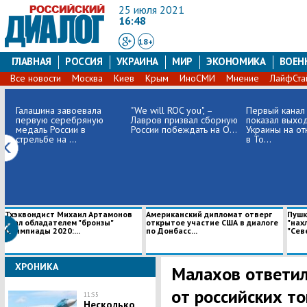
25 июля 2021
16:48
18+
ГЛАВНАЯ
РОССИЯ
УКРАИНА
МИР
ЭКОНОМИКА
ВОЕН
Все новости
Москва
Киев
Крым
ИноСМИ
Мнение
ЛайфСта
Галашина завоевала
"We will ROC you", –
Первый канал
первую серебряную
Лавров призвал сборную
показал выхо
медаль России в
России побеждать на О...
Украины на от
стрельбе на ...
в То...
Тхэквондист Михаил Артамонов
Американский дипломат отверг
Пушк
стал обладателем "бронзы"
открытое участие США в диалоге
"нах
Олимпиады 2020:...
по Донбасс...
"Севе
ХРОНИКА
Малахов ответил
от российских т
11:55
Несколько