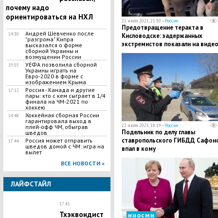
почему надо
ориентироваться на НХЛ
22 июля 2021, 21:30 —
Россия
Предотвращение теракта в
Андрей Шевченко после
14:30
Кисловодске: задержанных
"разгрома" Кипра
экстремистов показали на виде
высказался о форме
сборной Украины и
возмущении России
УЕФА позволила сборной
19:05
Украины играть на
Евро-2020 в форме с
изображением Крыма
Россия - Канада и другие
17:12
пары: кто с кем сыграет в 1/4
финала на ЧМ-2021 по
хоккею
Хоккейная сборная России
14:48
гарантировала выход в
22 июля 2021, 18:19 —
Россия
плей-офф ЧМ, обыграв
Подельник по делу главы
шведов
ставропольского ГИБДД Сафон
Россия может отправить
17:44
шведов домой с ЧМ: игра на
впал в кому
вылет
ВСЕ НОВОСТИ »
ЛАЙФСТАЙЛ
17:41
Тхэквондист
иносми