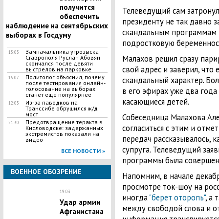
получится
Телеведущий сам затронул 
обеспечить
президенту не так давно з
наблюдение на сентябрьских
скандальным программам 
выборах в Госдуму
подростковую беременнос
Замначальника угрозыска
15:05
Малахов решил сразу пари
Ставрополя Руслан Абовян
скончался после девяти
свой адрес и заверил, что
выстрелов на парковке
Политолог объяснил, почему
16:07
скандальный характер. Бол
после тестирования онлайн-
голосование на выборах
в его эфирах уже два года
станет еще популярнее
касающиеся детей.
Из-за паводков на
12:05
Транссибе обрушился ж/д
мост
Собеседница Малахова Але
Предотвращение теракта в
21:30
согласиться с этим и отмет
Кисловодске: задержанных
экстремистов показали на
передач рассказывалось, к
видео
супруга. Телеведущий заяв
ВСЕ НОВОСТИ »
программы была совершен
ВОЕННОЕ ОБОЗРЕНИЕ
Напомним, в начале декабр
просмотре ток-шоу на рос
19:03
иногда
"берет оторопь"
, а
Удар армии
между свободой слова и от
Афганистана