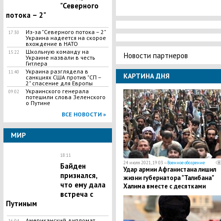
"Северного
потока – 2"
Из-за "Северного потока – 2"
17:30
Украина надеется на скорое
вхождение в НАТО
Школьную команду на
15:22
Новости партнеров
Украине назвали в честь
Гитлера
Украина разглядела в
11:40
КАРТИНА ДНЯ
санкциях США против "СП –
2" спасение для Европы
Украинского генерала
09:02
потешили слова Зеленского
о Путине
ВСЕ НОВОСТИ »
МИР
18:11
24 июля 2021, 19:03 —
Военное обозрение
Байден
Удар армии Афганистана лишил
признался,
жизни губернатора "Талибана"
что ему дала
Халима вместе с десятками
встреча с
террористов
Путиным
Американский дипломат
16:04