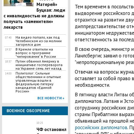
Матерей»
Тем временем в посольств
Буцкая: люди
выдворение российского д
с инвалидностью не должны
отразится на развитии дв
получать «заменители»
диппредставительстве отме
лекарств
инициатором недружествен
На видео попало, как под
07:40
ответственность за послед
Челябинском из-за молнии
загорелся дом
В свою очередь, министр 
В Кремле ответили на
19:37
вопрос о программе
Ланлсбергис заявил о гото
"чипирования" в России
Путин обвинил Америку в
"непропорциональную реа
18:37
инициативе госпереворота
на Украине семь лет назад
Отвечая на вопросы журнал
Политолог: Сильные
14:00
общественники и опытные
оставляет за собой право 
управленцы вошли в
федеральную пятерку
необходимости.
кандидатов «Единой
России»
В пятницу власти Литвы о
ВСЕ НОВОСТИ »
дипломатов. Латвия и Эст
сотруднику российских ди
ВОЕННОЕ ОБОЗРЕНИЕ
страны Прибалтики вырази
объявившей на прошлой не
10:25
российских дипломатов
. 
ЧФ остановил