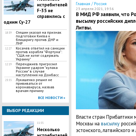
/
Главная
Россия
истребителей
23 апреля 2021, 19:56
F-35 не
В МИД РФ заявили, что Ро
справились с
высылку российских дипл
одним Су-27
Литвы.
Стешин указал на признак
18:39
подготовки Киева к
блицкригу против ДНР и
ЛНР
​Косачев ответил на санкции
12:27
против корабля "Фортуна":
"США не хотят содержать
Украину"
Перенджиев пригрозил
12:19
Украине ударом "кулака
России" в случае
наступления на Донбасс
Лукашенко решил не
23:55
прививаться от
коронавируса, назвав
врачам причину
ВСЕ НОВОСТИ »
ВЫБОР РЕДАКЦИИ
Власти стран Прибалтики м
Москвы на
высылку
россий
11:55
Несколько
эстонского, латвийского и
истребителей