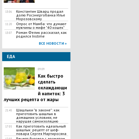
Константин Шварц продал
13:06
долю Росэнергобанка Илье
Морозовскому
Опрос от Мамба: что думают
11:20
мужчины о мифе "40 кошек"
Роман Фелик рассказал, как
13:07
родился Instime
ВСЕ НОВОСТИ »
ЕДА
09:09
Как быстро
сделать
охлаждающи
й напиток: 3
лучших рецепта от жары
Шашлыки "в законе": как
21:45
приготовить шашлык в
домашних условиях, не
нарушая самоизоляцию
Как приготовить идеальный
17:05
шашлык​: рецепт от шеф-
повара Сергея Мартиросяна
Рецепт бургера с ароматом
17:03