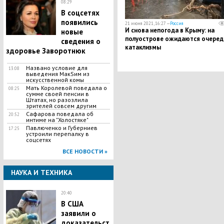
08:29
В соцсетях
появились
21 июня 2021, 16:27 —
Россия
И снова непогода в Крыму: на
новые
полуострове ожидаются очере
сведения о
катаклизмы
здоровье Заворотнюк
Названо условие для
13:08
выведения МакSим из
искусственной комы
Мать Королевой поведала о
08:25
сумме своей пенсии в
Штатах, но разозлила
зрителей совсем другим
Сафарова поведала об
20:52
интиме на "Холостяке"
Павлюченко и Губерниев
17:25
устроили перепалку в
соцсетях
ВСЕ НОВОСТИ »
НАУКА И ТЕХНИКА
20:40
В США
заявили о
доказательст