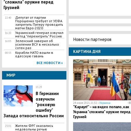
"сложила" оружие перед
Грузией
Депутат от партии
22:40
Порошенко требует от УЕФА
запретить Питеру проводить
матчи Евро-2020
Украинский генерал озвучил
16:20
метод "перехитрить" Россию
Новости партнеров
Зеленский заверил об
16:05
усилении ВСУ в несколько
сотен раз
КАРТИНА ДНЯ
Корабли НАТО вошли в
08:55
одесскую гавань
ВСЕ НОВОСТИ »
МИР
15:29
В Германии
озвучили
24 июня 2021, 11:32 —
Украина
"роковую
"Караул!" – на видео попало, как
ошибку"
Украина "сложила" оружие перед
Запада относительно России
Грузией
Жители ФРГ оказались
23:01
недовольны речью