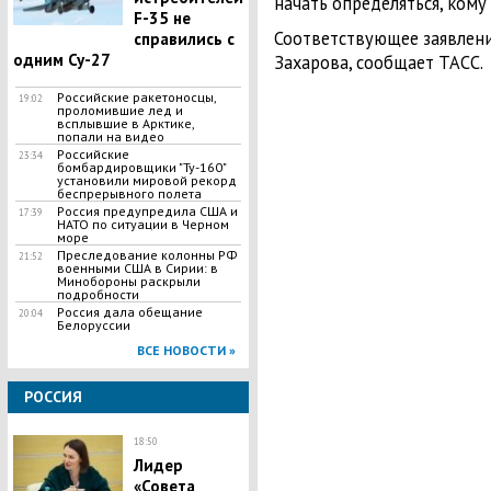
начать определяться, кому 
F-35 не
Соответствующее заявлен
справились с
одним Су-27
Захарова, сообщает ТАСС.
Российские ракетоносцы,
19:02
проломившие лед и
всплывшие в Арктике,
попали на видео
Российские
23:34
бомбардировщики "Ту-160"
установили мировой рекорд
беспрерывного полета
Россия предупредила США и
17:39
НАТО по ситуации в Черном
море
Преследование колонны РФ
21:52
военными США в Сирии: в
Минобороны раскрыли
подробности
Россия дала обещание
20:04
Белоруссии
ВСЕ НОВОСТИ »
РОССИЯ
18:50
Лидер
«Совета