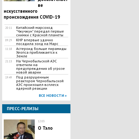
ве
искусственного
происхождения COVID-19
Китайский марсоход
20:11
"Чжучжун" передал первые
снимки с Красной планеты
КНР впервые удачно
09:29
посадила зонд на Марс
Астероид больше пирамиды
11:18
Хеопса приближается к
Земле
На Чернобыльской АЭС
21:13
ответили на
предупреждения об угрозе
новой аварии
Под разрушенным
19:49
реактором Чернобыльской
АЭС произошел всплеск
ядерной реакции
ВСЕ НОВОСТИ »
ПРЕСС-РЕЛИЗЫ
12:03
О Тэло