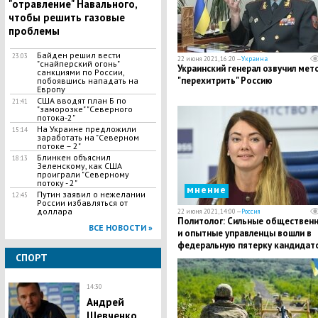
"отравление" Навального,
чтобы решить газовые
проблемы
Байден решил вести
23:03
22 июня 2021, 16:20 —
Украина
"снайперский огонь"
Украинский генерал озвучил мет
санкциями по России,
"перехитрить" Россию
побоявшись нападать на
Европу
США вводят план Б по
21:41
"заморозке" "Северного
потока-2"
На Украине предложили
15:14
заработать на "Северном
потоке – 2"
Блинкен объяснил
18:13
Зеленскому, как США
проиграли "Северному
потоку - 2"
мнение
Путин заявил о нежелании
12:45
России избавляться от
доллара
22 июня 2021, 14:00 —
Россия
Политолог: Сильные обществен
ВСЕ НОВОСТИ »
и опытные управленцы вошли в
федеральную пятерку кандидат
СПОРТ
«Единой России»
14:30
Андрей
Шевченко