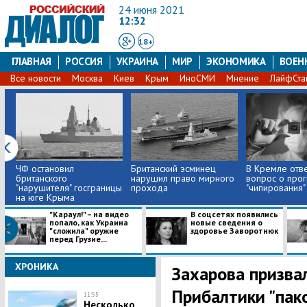
24 июня 2021
12:32
18+
ГЛАВНАЯ
РОССИЯ
УКРАИНА
МИР
ЭКОНОМИКА
ВОЕН
Все новости
Москва
Киев
Крым
ИноСМИ
Мнение
ЛайфСта
ЧФ остановил
Британский эсминец
В Кремле отве
британского
нарушил право мирного
вопрос о про
"нарушителя" госграницы
прохода
"чипирования"
на юге Крыма
"Караул!" – на видео
В соцсетях появились
попало, как Украина
новые сведения о
"сложила" оружие
здоровье Заворотнюк
перед Грузие...
ХРОНИКА
Захарова призва
Прибалтики "пак
11:55
Несколько