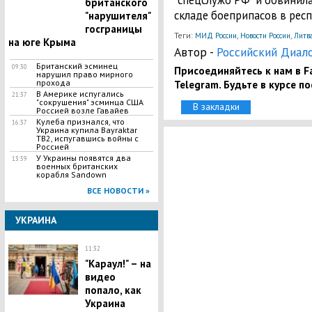
"спецслужб РФ" и обвинила
британского
складе боеприпасов в респ
"нарушителя"
госграницы
Теги:
,
,
МИД России
Новости России
Литв
на юге Крыма
Автор -
Российский Диал
Британский эсминец
09:30
Присоединяйтесь к нам в Fa
нарушил право мирного
прохода
Telegram. Будьте в курсе п
В Америке испугались
21:37
"сокрушения" эсминца США
В закладки
Россией возле Гавайев
Кулеба признался, что
16:37
Украина купила Bayraktar
TB2, испугавшись войны с
Россией
У Украины появятся два
13:59
военных британских
корабля Sandown
ВСЕ НОВОСТИ »
УКРАИНА
11:32
"Караул!" – на
видео
попало, как
Украина