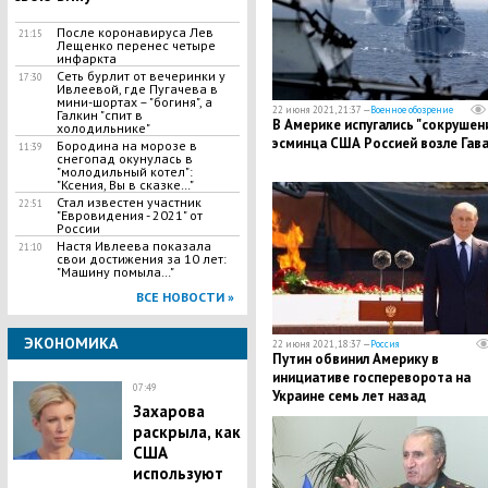
После коронавируса Лев
21:15
Лещенко перенес четыре
инфаркта
Сеть бурлит от вечеринки у
17:30
Ивлеевой, где Пугачева в
мини-шортах – "богиня", а
22 июня 2021, 21:37 —
Военное обозрение
Галкин "спит в
В Америке испугались "сокрушен
холодильнике"
эсминца США Россией возле Гав
Бородина на морозе в
11:39
снегопад окунулась в
"молодильный котел":
"Ксения, Вы в сказке…"
Стал известен участник
22:51
"Евровидения - 2021" от
России
Настя Ивлеева показала
21:10
свои достижения за 10 лет:
"Машину помыла…"
ВСЕ НОВОСТИ »
ЭКОНОМИКА
22 июня 2021, 18:37 —
Россия
Путин обвинил Америку в
инициативе госпереворота на
07:49
Украине семь лет назад
Захарова
раскрыла, как
США
используют