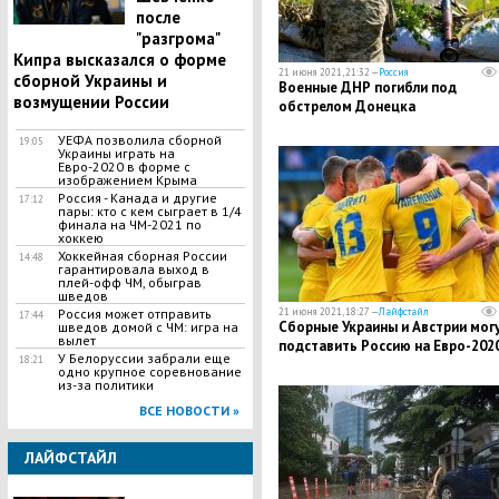
после
"разгрома"
Кипра высказался о форме
21 июня 2021, 21:32 —
Россия
сборной Украины и
Военные ДНР погибли под
возмущении России
обстрелом Донецка
УЕФА позволила сборной
19:05
Украины играть на
Евро-2020 в форме с
изображением Крыма
Россия - Канада и другие
17:12
пары: кто с кем сыграет в 1/4
финала на ЧМ-2021 по
хоккею
Хоккейная сборная России
14:48
гарантировала выход в
плей-офф ЧМ, обыграв
шведов
Россия может отправить
21 июня 2021, 18:27 —
Лайфстайл
17:44
Сборные Украины и Австрии мог
шведов домой с ЧМ: игра на
вылет
подставить Россию на Евро-202
У Белоруссии забрали еще
18:21
одно крупное соревнование
из-за политики
ВСЕ НОВОСТИ »
ЛАЙФСТАЙЛ