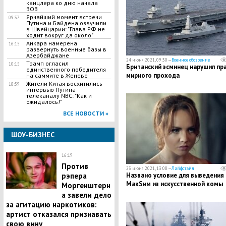
канцлера ко дню начала
ВОВ
Ярчайший момент встречи
09:37
Путина и Байдена озвучили
в Швейцарии: "Глава РФ не
ходит вокруг да около"
Анкара намерена
16:15
развернуть военные базы в
Азербайджане
24 июня 2021, 09:30 —
Военное обозрение
Трамп огласил
10:15
Британский эсминец нарушил пр
единственного победителя
мирного прохода
на саммите в Женеве
Жители Китая восхитились
18:59
интервью Путина
телеканалу NBC: "Как и
ожидалось!"
ВСЕ НОВОСТИ »
ШОУ-БИЗНЕС
16:19
Против
23 июня 2021, 13:08 —
Лайфстайл
рэпера
Названо условие для выведения
МакSим из искусственной комы
Моргенштерн
а завели дело
за агитацию наркотиков:
артист отказался признавать
свою вину