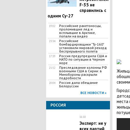
F-35 не
справились с
одним Су-27
Российские ракетоносцы,
19:02
проломившие лед и
всплывшие в Арктике,
попали на видео
Российские
23:34
бомбардировщики "Ту-160"
установили мировой рекорд
беспрерывного полета
Россия предупредила США и
17:39
НАТО по ситуации в Черном
море
Преследование колонны РФ
21:52
Жильца
военными США в Сирии: в
Минобороны раскрыли
обошло
подробности
своими
Россия дала обещание
20:04
Белоруссии
Городс
ВСЕ НОВОСТИ »
детсад
места 
РОССИЯ
жильцы
потуше
16:10
Эксперт: не у
всех партий