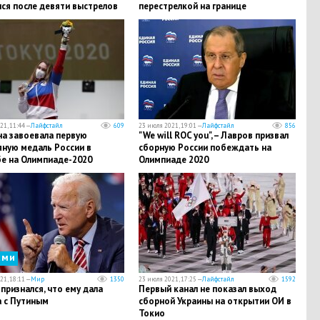
ся после девяти выстрелов
перестрелкой на границе
ковке
21, 11:44 —
Лайфстайл
609
23 июля 2021, 19:01 —
Лайфстайл
856
на завоевала первую
"We will ROC you", – Лавров призвал
яную медаль России в
сборную России побеждать на
бе на Олимпиаде-2020
Олимпиаде 2020
сми
21, 18:11 —
Мир
1350
23 июля 2021, 17:25 —
Лайфстайл
1592
признался, что ему дала
Первый канал не показал выход
а с Путиным
сборной Украины на открытии ОИ в
Токио