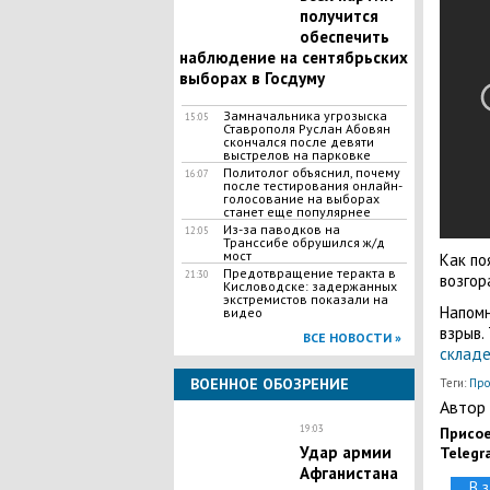
получится
обеспечить
наблюдение на сентябрьских
выборах в Госдуму
Замначальника угрозыска
15:05
Ставрополя Руслан Абовян
скончался после девяти
выстрелов на парковке
Политолог объяснил, почему
16:07
после тестирования онлайн-
голосование на выборах
станет еще популярнее
Из-за паводков на
12:05
Транссибе обрушился ж/д
мост
Как по
Предотвращение теракта в
21:30
возгор
Кисловодске: задержанных
экстремистов показали на
Напомн
видео
взрыв.
ВСЕ НОВОСТИ »
складе
ВОЕННОЕ ОБОЗРЕНИЕ
Теги:
Про
Автор 
19:03
Присое
Удар армии
Telegr
Афганистана
В 