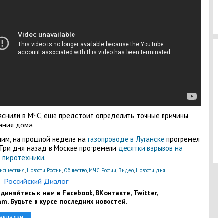
яснили в МЧС, еще предстоит определить точные причины
ания дома.
им, на прошлой неделе на
газопроводе в Луганске
прогремел
 Три дня назад в Москве прогремели
десятки взрывов на
 пиротехники
.
исшествия
,
Новости России
,
Общество
,
МЧС России
,
Видео
,
Новости дня
-
Российский Диалог
диняйтесь к нам в Facebook, ВКонтакте, Twitter,
am. Будьте в курсе последних новостей.
закладки