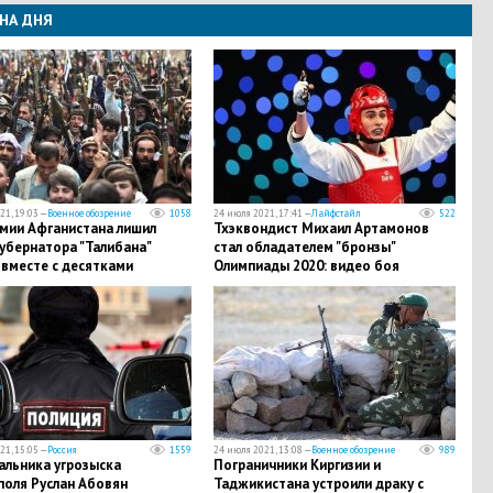
НА ДНЯ
21, 19:03 —
Военное обозрение
1058
24 июля 2021, 17:41 —
Лайфстайл
522
рмии Афганистана лишил
Тхэквондист Михаил Артамонов
убернатора "Талибана"
стал обладателем "бронзы"
 вместе с десятками
Олимпиады 2020: видео боя
истов
21, 15:05 —
Россия
1559
24 июля 2021, 13:08 —
Военное обозрение
989
альника угрозыска
Пограничники Киргизии и
поля Руслан Абовян
Таджикистана устроили драку с