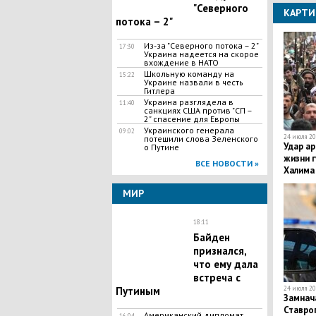
"Северного
КАРТИ
потока – 2"
Из-за "Северного потока – 2"
17:30
Украина надеется на скорое
вхождение в НАТО
Школьную команду на
15:22
Украине назвали в честь
Гитлера
Украина разглядела в
11:40
санкциях США против "СП –
2" спасение для Европы
Украинского генерала
09:02
24 июля 20
потешили слова Зеленского
Удар а
о Путине
жизни г
ВСЕ НОВОСТИ »
Халима
террор
МИР
18:11
Байден
признался,
что ему дала
встреча с
24 июля 20
Путиным
Замнач
Ставро
Американский дипломат
16:04