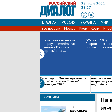
25 июля 2021
23:27
18+
ГЛАВНАЯ
РОССИЯ
УКРАИНА
МИР
Все новости
Москва
Киев
Крым
Ино
Галашина завоевала
"We will ROC you"
первую серебряную
Лавров призвал
медаль России в
России побеждать
стрельбе на ...
Тхэквондист Михаил Артамонов
Американский
стал обладателем "бронзы"
открытое уча
Олимпиады 2020:...
по Донбасс...
ХРОНИКА
На 
из-
11:55
Несколько