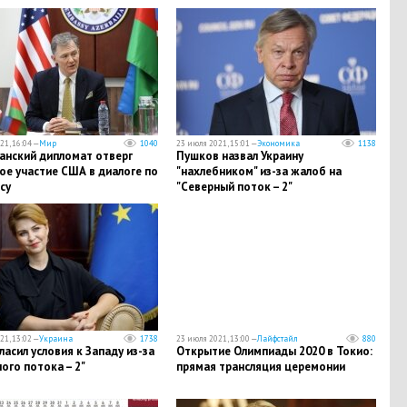
21, 16:04 —
Мир
1040
23 июля 2021, 15:01 —
Экономика
1138
анский дипломат отверг
Пушков назвал Украину
ое участие США в диалоге по
"нахлебником" из-за жалоб на
су
"Северный поток – 2"
21, 13:02 —
Украина
1738
23 июля 2021, 13:00 —
Лайфстайл
880
ласил условия к Западу из-за
Открытие Олимпиады 2020 в Токио:
ого потока – 2"
прямая трансляция церемонии