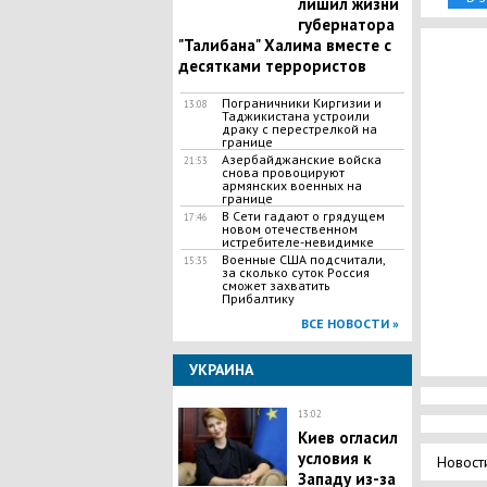
лишил жизни
губернатора
"Талибана" Халима вместе с
десятками террористов
Пограничники Киргизии и
13:08
Таджикистана устроили
драку с перестрелкой на
границе
Азербайджанские войска
21:53
снова провоцируют
армянских военных на
границе
В Сети гадают о грядущем
17:46
новом отечественном
истребителе-невидимке
Военные США подсчитали,
15:35
за сколько суток Россия
сможет захватить
Прибалтику
ВСЕ НОВОСТИ »
УКРАИНА
13:02
Киев огласил
условия к
Новост
Западу из-за