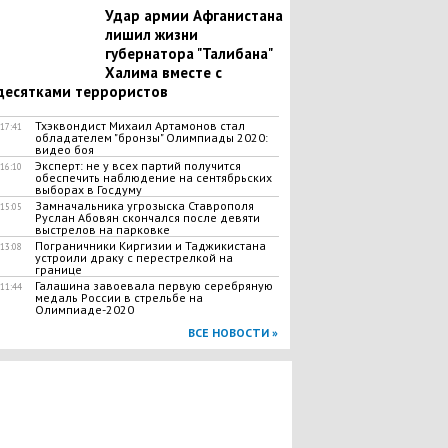
Удар армии Афганистана
лишил жизни
губернатора "Талибана"
Халима вместе с
десятками террористов
Тхэквондист Михаил Артамонов стал
17:41
обладателем "бронзы" Олимпиады 2020:
видео боя
Эксперт: не у всех партий получится
16:10
обеспечить наблюдение на сентябрьских
выборах в Госдуму
Замначальника угрозыска Ставрополя
15:05
Руслан Абовян скончался после девяти
выстрелов на парковке
Пограничники Киргизии и Таджикистана
13:08
устроили драку с перестрелкой на
границе
Галашина завоевала первую серебряную
11:44
медаль России в стрельбе на
Олимпиаде-2020
ВСЕ НОВОСТИ »