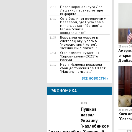
После коронавируса Лев
21:15
Лещенко перенес четыре
инфаркта
Сеть бурлит от вечеринки у
17:30
Ивлеевой, где Пугачева в
мини-шортах – "богиня", а
Галкин "спит в
холодильнике"
Бородина на морозе в
11:39
снегопад окунулась в
"молодильный котел":
23 июля 20
"Ксения, Вы в сказке…"
Америк
Стал известен участник
22:51
открыт
"Евровидения - 2021" от
России
Донбас
Настя Ивлеева показала
21:10
свои достижения за 10 лет:
"Машину помыла…"
ВСЕ НОВОСТИ »
ЭКОНОМИКА
15:01
Пушков
23 июля 20
Киев ог
назвал
"Северн
Украину
"нахлебником
" из-за жалоб на "Северный