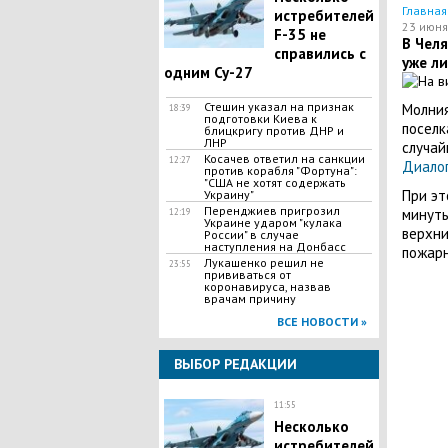
Главная
истребителей
23 июня
F-35 не
В Чел
справились с
уже л
одним Су-27
Стешин указал на признак
Молния
18:39
подготовки Киева к
поселк
блицкригу против ДНР и
ЛНР
случай
​Косачев ответил на санкции
12:27
Диалог
против корабля "Фортуна":
"США не хотят содержать
При эт
Украину"
Перенджиев пригрозил
минуты
12:19
Украине ударом "кулака
верхни
России" в случае
наступления на Донбасс
пожарн
Лукашенко решил не
23:55
прививаться от
коронавируса, назвав
врачам причину
ВСЕ НОВОСТИ »
ВЫБОР РЕДАКЦИИ
11:55
Несколько
истребителей