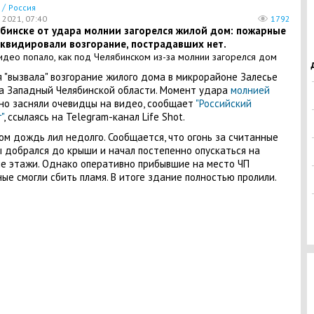
/
Россия
 2021, 07:40
1792
ябинске от удара молнии загорелся жилой дом: пожарные
иквидировали возгорание, пострадавших нет.
 "вызвала" возгорание жилого дома в микрорайоне Залесье
а Западный Челябинской области. Момент удара
молнией
но засняли очевидцы на видео, сообщает
"Российский
"
, ссылаясь на Telegram-канал Life Shot.
ом дождь лил недолго. Сообщается, что огонь за считанные
 добрался до крыши и начал постепенно опускаться на
е этажи. Однако оперативно прибывшие на место ЧП
ые смогли сбить пламя. В итоге здание полностью пролили.