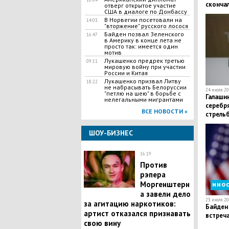
скончал
отверг открытое участие
США в диалоге по Донбассу
на пар
В Норвегии посетовали на
14:03
"вторжение" русского лосося
Байден позвал Зеленского
16:47
в Америку в конце лета не
просто так: имеется один
мотив
Лукашенко предрек третью
09:11
мировую войну при участии
России и Китая
Лукашенко призвал Литву
18:22
не набрасывать Белоруссии
24 июля 20
"петлю на шею" в борьбе с
Галаши
нелегальными мигрантами
серебр
ВСЕ НОВОСТИ »
стрель
ШОУ-БИЗНЕС
16:19
Против
рэпера
ино
Моргенштерн
а завели дело
23 июля 20
за агитацию наркотиков:
Байден 
артист отказался признавать
встреч
свою вину