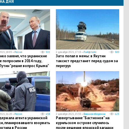
НА ДНЯ
021, 18:05 —
Россия
511
2 декабря 2021, 17:13 —
Лайфстайл
500
ко заявил, что украинские
Зато попал в мемы: в Якутии
 попросили в 2014 году,
таксист предстанет перед судом за
Путин "решил вопрос Крыма"
перегруз
021, 16:20 —
Россия
658
2 декабря 2021, 15:33 —
Военное обозрение
625
держала агента украинской
Развертывание "Бастионов" на
ки, планировавшего взорвать
курильском острове случилось
тротила в России
после решения японской загадки