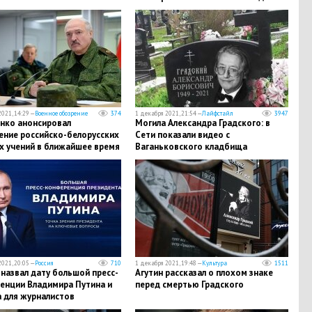
021, 14:29 —
Военное обозрение
374
1 декабря 2021, 21:54 —
Лайфстайл
3947
нко анонсировал
Могила Александра Градского: в
ение российско-белорусских
Сети показали видео с
х учений в ближайшее время
Ваганьковского кладбища
021, 20:05 —
Россия
710
1 декабря 2021, 19:48 —
Культура
1511
назвал дату большой пресс-
Агутин рассказал о плохом знаке
енции Владимира Путина и
перед смертью Градского
а для журналистов