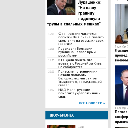
Лукашенко:
"На нашу
границу
подкинули
трупы в спальных мешках"
Французские читатели:
15:03
попытки Ле Дриана свалить
свою вину на русских - верх
цинизма
2 декабря 2
Президент Болгарии
15:06
Лукаше
публично назвал Крым
провед
российским
В ЕС дали понять, что
военны
18:35
воевать с Россией за Киев
не собираются
Польские пограничники
20:00
начали поливать
белорусских мигрантов
"жидкостью, разъедающей
глаза"
МИД Мали: русские
18:27
помогают укреплять наши
силы
ВСЕ НОВОСТИ »
1 декабря 2
Песков 
ШОУ-БИЗНЕС
конфер
правил
16:19