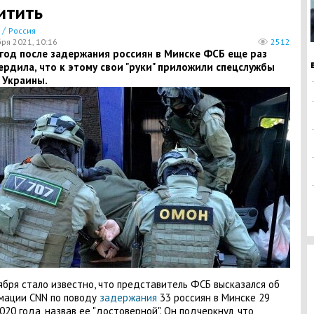
итить
/
Россия
бря 2021, 10:16
2512
 год после задержания россиян в Минске ФСБ еще раз
рдила, что к этому свои "руки" приложили спецслужбы
 Украины.
ября стало известно, что представитель ФСБ высказался об
мации CNN по поводу
задержания
33 россиян в Минске 29
020 года, назвав ее "достоверной". Он подчеркнул, что