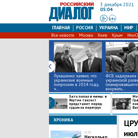
3 декабря 2021
05:04
18+
ГЛАВНАЯ
РОССИЯ
УКРАИНА
МИР
Все новости
Москва
Киев
Крым
Ино
Лукашенко заявил, что
ФСБ задержала 
украинские военные
украинской разв
попросили в 2014 году,
планировавшего
ч...
взорвать...
Зато попал в мемы: в
Мо
Якутии таксист
Гра
предстанет перед
по
судом за перегруз
Ваг
ХРОНИКА
ЦРУ
июл
11:55
Несколько