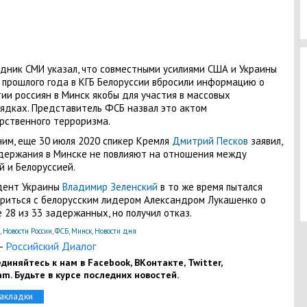
дник СМИ указал, что совместными усилиями США и Украины
 прошлого года в КГБ Белоруссии вбросили информацию о
ии россиян в Минск якобы для участия в массовых
ядках. Представитель ФСБ назвал это актом
рственного терроризма.
им, еще 30 июля 2020 спикер Кремля
Дмитрий Песков
заявил,
держания в Минске не повлияют на отношения между
й и Белоруссией.
дент Украины
Владимир Зеленский
в то же время пытался
риться с белорусским лидером Александром Лукашенко о
 28 из 33 задержанных, но получил отказ.
,
Новости России
,
ФСБ
,
Минск
,
Новости дня
-
Российский Диалог
диняйтесь к нам в Facebook, ВКонтакте, Twitter,
am. Будьте в курсе последних новостей.
закладки