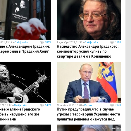
021, 15:14 —
Лайфстайл
1839
1 декабря 2021, 11:36 —
Лайфстайл
1680
ие с Александром Градским:
Наследство Александра Градского:
еремонии в "Градский Холл"
композитор успел купить по
квартире детям от Конашенко
021, 17:17 —
Лайфстайл
1489
30 ноября 2021, 16:48 —
Россия
2278
нее желание Градского
​Путин предупредил, что в случае
быть нарушено его же
угрозы с территории Украины места
енниками
принятия решения окажутся под
ударом