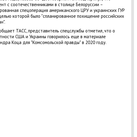
нт с соотечественниками в столице Белоруссии –
рованная спецоперация американского ЦРУ и украинских ГУР
 целью которой было "спланированное похищение российских
н".
общает ТАСС, представитель спецслужбы отметил, что о
тности США и Украины говорилось еще в материале
ндра Коца для "Комсомольской правды" в 2020 году.