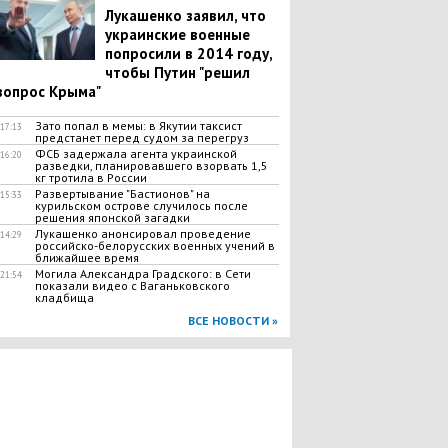
Лукашенко заявил, что
украинские военные
попросили в 2014 году,
чтобы Путин "решил
вопрос Крыма"
Зато попал в мемы: в Якутии таксист
17:13
предстанет перед судом за перегруз
ФСБ задержала агента украинской
16:20
разведки, планировавшего взорвать 1,5
кг тротила в России
Развертывание "Бастионов" на
15:33
курильском острове случилось после
решения японской загадки
Лукашенко анонсировал проведение
14:29
российско-белорусских военных учений в
ближайшее время
Могила Александра Градского: в Сети
21:54
показали видео с Ваганьковского
кладбища
ВСЕ НОВОСТИ »