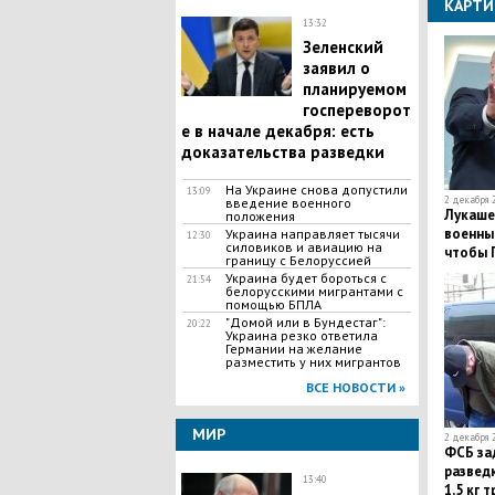
КАРТИ
13:32
​Зеленский
заявил о
планируемом
госпереворот
е в начале декабря: есть
доказательства разведки
​На Украине снова допустили
13:09
2 декабря 2
введение военного
Лукашен
положения
военные
Украина направляет тысячи
12:30
силовиков и авиацию на
чтобы 
границу с Белоруссией
Украина будет бороться с
21:54
белорусскими мигрантами с
помощью БПЛА
"Домой или в Бундестаг":
20:22
Украина резко ответила
Германии на желание
разместить у них мигрантов
ВСЕ НОВОСТИ »
МИР
2 декабря 2
ФСБ за
развед
13:40
1,5 кг 