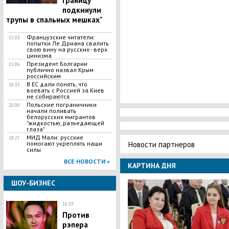
границу
подкинули
трупы в спальных мешках"
Французские читатели:
15:03
попытки Ле Дриана свалить
свою вину на русских - верх
цинизма
Президент Болгарии
15:06
публично назвал Крым
российским
В ЕС дали понять, что
18:35
воевать с Россией за Киев
не собираются
Польские пограничники
20:00
начали поливать
белорусских мигрантов
"жидкостью, разъедающей
глаза"
МИД Мали: русские
18:27
Новости партнеров
помогают укреплять наши
силы
ВСЕ НОВОСТИ »
КАРТИНА ДНЯ
ШОУ-БИЗНЕС
16:19
Против
рэпера