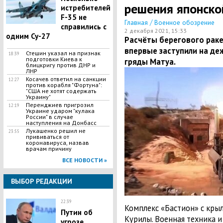
решения японско
истребителей
F-35 не
/
Главная
Военное обозрение
справились с
2 декабря 2021, 15:33
одним Су-27
Расчёты берегового раке
впервые заступили на де
Стешин указал на признак
18:39
подготовки Киева к
гряды Матуа.
блицкригу против ДНР и
ЛНР
​Косачев ответил на санкции
12:27
против корабля "Фортуна":
"США не хотят содержать
Украину"
Перенджиев пригрозил
12:19
Украине ударом "кулака
России" в случае
наступления на Донбасс
Лукашенко решил не
23:55
прививаться от
коронавируса, назвав
врачам причину
ВСЕ НОВОСТИ »
ВЫБОР РЕДАКЦИИ
22:39
Комплекс «Бастион» с кры
Путин об
Курилы. Военная техника и
угрозе