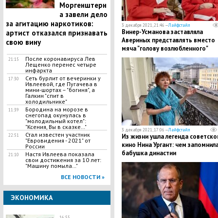
Моргенштерн
а завели дело
за агитацию наркотиков:
3 декабря 2021, 21:46 —
Лайфстайл
Винер-Усманова заставляла
артист отказался признавать
Авериных представлять вместо
свою вину
мяча "голову возлюбленного"
После коронавируса Лев
21:15
Лещенко перенес четыре
инфаркта
Сеть бурлит от вечеринки у
17:30
Ивлеевой, где Пугачева в
мини-шортах – "богиня", а
Галкин "спит в
холодильнике"
Бородина на морозе в
11:39
снегопад окунулась в
"молодильный котел":
"Ксения, Вы в сказке…"
3 декабря 2021, 17:06 —
Лайфстайл
Стал известен участник
Из жизни ушла легенда советско
22:51
"Евровидения - 2021" от
кино Нина Ургант: чем запомнил
России
бабушка династии
Настя Ивлеева показала
21:10
свои достижения за 10 лет:
"Машину помыла…"
ВСЕ НОВОСТИ »
ЭКОНОМИКА
16:55