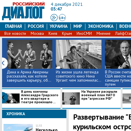
4 декабря 2021
03:47
18+
ГЛАВНАЯ
РОССИЯ
УКРАИНА
МИР
ЭКОНОМИКА
ВОЕН
Все новости
Москва
Киев
Крым
ИноСМИ
Мнение
ЛайфСта
Дина и Арина Аверины
Из жизни ушла легенда
В России счит
рассказали, как хотели
советского кино Нина
США ввести н
завершить карьеру, об...
Ургант: чем запомнилас...
санкции тупик
путем
В день кончины
На Украине раскрыли
Александра Градского
военный план НАТО
в его квартире и
при "агрессии РФ"
театре произошло ...
ХРОНИКА
Развертывание "
курильском остро
11:55
Несколько