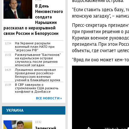
водоснабжения острова.
В День
"Если ставить здесь базу, 
Неизвестного
японскую загадку", – напис
солдата
Нарышкин
Пресс-секретарь президен
рассказал о неразрывной
при принятии решения о р
связи России и Белоруссии
Курилах военное руководс
На Украине раскрыли
президента. При этои Росс
12:34
военный план НАТО при
объекты, где считает целе
"агрессии РФ"
Развертывание "Бастионов"
15:33
на курильском острове
"Вряд ли оно может кем-то 
случилось после решения
японской загадки
Лукашенко анонсировал
14:29
проведение российско-
белорусских военных
учений в ближайшее время
В СВР заверили о
15:39
стремлениях США разжечь
конфликт в Донбассе
ВСЕ НОВОСТИ »
УКРАИНА
13:32
​Зеленский