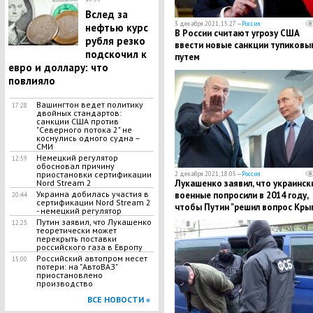
Вслед за
3 декабря 2021, 15:27 —
Россия
нефтью курс
В России считают угрозу США
рубля резко
ввести новые санкции тупиковы
подскочил к
путем
евро и доллару: что
повлияло
Вашингтон ведет политику
17:28
двойных стандартов:
санкции США против
"Северного потока 2" не
коснулись одного судна –
СМИ
Немецкий регулятор
12:59
обосновал причину
приостановки сертификации
2 декабря 2021, 18:05 —
Россия
Лукашенко заявил, что украинск
Nord Stream 2
Украина добилась участия в
военные попросили в 2014 году,
20:44
сертификации Nord Stream 2
чтобы Путин "решил вопрос Кры
- немецкий регулятор
Путин заявил, что Лукашенко
12:25
теоретически может
перекрыть поставки
российского газа в Европу
Российский автопром несет
15:00
потери: на "АвтоВАЗ"
приостановлено
производство
ВСЕ НОВОСТИ »