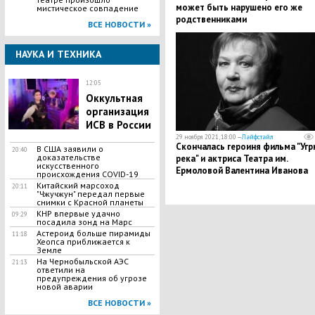
может быть нарушено его же
мистическое совпадение
родственниками
ВСЕ НОВОСТИ »
НАУКА И ТЕХНИКА
12:05
Оккультная
организация
ИСВ в России
29 ноября 2021, 18:00 —
Лайфстайл
Скончалась героиня фильма "Уг
В США заявили о
20:40
доказательстве
река" и актриса Театра им.
искусственного
Ермоловой Валентина Иванова
происхождения COVID-19
Китайский марсоход
20:11
"Чжучжун" передал первые
снимки с Красной планеты
КНР впервые удачно
09:29
посадила зонд на Марс
Астероид больше пирамиды
11:18
Хеопса приближается к
Земле
На Чернобыльской АЭС
21:13
ответили на
предупреждения об угрозе
новой аварии
ВСЕ НОВОСТИ »