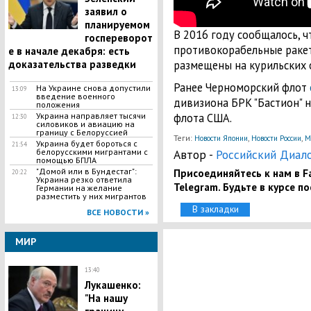
заявил о
планируемом
В 2016 году сообщалось, 
госпереворот
противокорабельные ракет
е в начале декабря: есть
размещены на курильских 
доказательства разведки
Ранее Черноморский флот
​На Украине снова допустили
13:09
введение военного
дивизиона БРК "Бастион" н
положения
флота США.
Украина направляет тысячи
12:30
силовиков и авиацию на
границу с Белоруссией
Теги:
,
,
Новости Японии
Новости России
М
Украина будет бороться с
21:54
Автор -
Российский Диал
белорусскими мигрантами с
помощью БПЛА
Присоединяйтесь к нам в Fa
"Домой или в Бундестаг":
20:22
Украина резко ответила
Telegram. Будьте в курсе п
Германии на желание
разместить у них мигрантов
В закладки
ВСЕ НОВОСТИ »
МИР
13:40
Лукашенко:
"На нашу