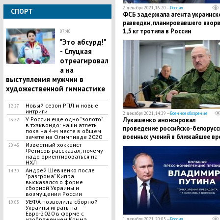
2 декабря 2021, 16:20 —
Россия
СПОРТ
ФСБ задержала агента украинск
разведки, планировавшего взор
1,5 кг тротила в России
07:40
"Это абсурд!"
- Слуцкая
отреагировал
а на
выступления мужчин в
художественной гимнастике
Новый сезон РПЛ и новые
12:27
интриги
2 декабря 2021, 14:29 —
Военное обозрение
У России еще одно "золото"
Лукашенко анонсировал
23:52
в тхэквондо: наши атлеты
проведение российско-белорусс
пока на 4-м месте в общем
военных учений в ближайшее вр
зачете на Олимпиаде 2020
Известный хоккеист
20:43
Фетисов рассказал, почему
надо ориентироваться на
НХЛ
Андрей Шевченко после
14:30
"разгрома" Кипра
высказался о форме
сборной Украины и
возмущении России
УЕФА позволила сборной
19:05
Украины играть на
Евро-2020 в форме с
изображением Крыма
1 декабря 2021, 20:05 —
Россия