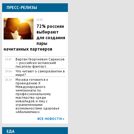
ПРЕСС-РЕЛИЗЫ
12:02
72% россиян
выбирают
для создания
пары
начитанных партнеров
Вартан Георгиевич Саркисов
19:47
— российско-испанский
писатель-фантаст.
Что читают о саморазвитии в
19:04
мире?
Москва готовится к
20:24
проведению X
Международного
чемпионата по
профессиональному
мастерству среди
инвалидов и лиц с
ограниченными
возможностями здоровья
«Абилимпикс»
ВСЕ НОВОСТИ »
ЕДА