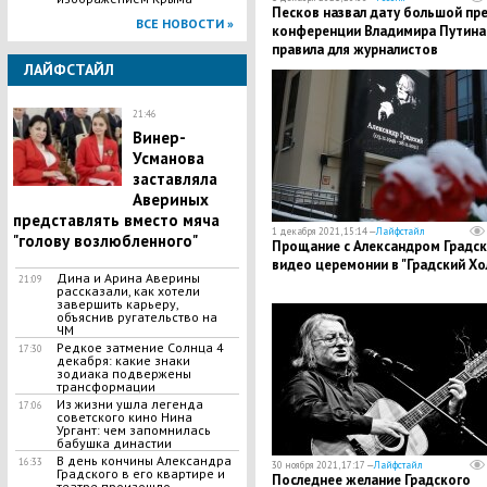
Песков назвал дату большой пре
ВСЕ НОВОСТИ »
конференции Владимира Путина
правила для журналистов
ЛАЙФСТАЙЛ
21:46
Винер-
Усманова
заставляла
Авериных
представлять вместо мяча
1 декабря 2021, 15:14 —
Лайфстайл
"голову возлюбленного"
Прощание с Александром Градск
видео церемонии в "Градский Хо
Дина и Арина Аверины
21:09
рассказали, как хотели
завершить карьеру,
объяснив ругательство на
ЧМ
Редкое затмение Солнца 4
17:30
декабря: какие знаки
зодиака подвержены
трансформации
Из жизни ушла легенда
17:06
советского кино Нина
Ургант: чем запомнилась
бабушка династии
В день кончины Александра
16:33
30 ноября 2021, 17:17 —
Лайфстайл
Градского в его квартире и
Последнее желание Градского
театре произошло