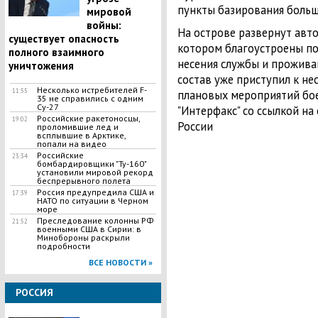
пункты базирования боль
мировой
войны:
На острове развернут авт
существует опасность
котором благоустроены п
полного взаимного
несения службы и проживан
уничтожения
состав уже приступил к н
Несколько истребителей F-
11:55
плановых мероприятий бое
35 не справились с одним
Су-27
"Интерфакс" со ссылкой н
Российские ракетоносцы,
19:02
России
проломившие лед и
всплывшие в Арктике,
попали на видео
Российские
23:34
бомбардировщики "Ту-160"
установили мировой рекорд
беспрерывного полета
Россия предупредила США и
17:39
НАТО по ситуации в Черном
море
Преследование колонны РФ
21:52
военными США в Сирии: в
Минобороны раскрыли
подробности
ВСЕ НОВОСТИ »
РОССИЯ