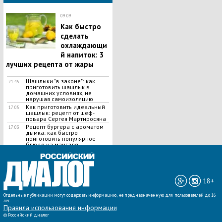
09:09
Как быстро
сделать
охлаждающи
й напиток: 3
лучших рецепта от жары
Шашлыки "в законе": как
21:45
приготовить шашлык в
домашних условиях, не
нарушая самоизоляцию
Как приготовить идеальный
17:05
шашлык​: рецепт от шеф-
повара Сергея Мартиросяна
Рецепт бургера с ароматом
17:03
дымка: как быстро
приготовить популярное
блюдо на мангале
ВСЕ НОВОСТИ »
18+
Отдельные публикации могут содержать информацию, не предназначенную для пользователей до 16
лет.
Правила использования информации
©
Российский диалог