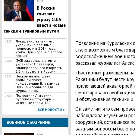
15:27
В России
считают
угрозу США
ввести новые
санкции тупиковым путем
Лукашенко заявил, что
18:05
Появление на Курильских 
украинские военные
попросили в 2014 году,
стало возможным благода
чтобы Путин "решил вопрос
водоснабжением военного 
Крыма"
ФСБ задержала агента
16:20
рассказал журналист Алекс
украинской разведки,
планировавшего взорвать
1,5 кг тротила в России
«Бастионы» размещены на 
Песков назвал дату
20:05
Ракетчики будут нести кру
большой пресс-
конференции Владимира
прилегающей акваторией 
Путина и правила для
журналистов
Смонтировано необходимо
Полковник Литовкин:
19:24
и обслуживания техники и
русские инструкторы –
истинные герои ЦАР
Он заметил, что сам прово
ВСЕ НОВОСТИ »
наблюдая за изучением р
сооружений, оставшихся по
ВОЕННОЕ ОБОЗРЕНИЕ
важным вопросом было по
14:01