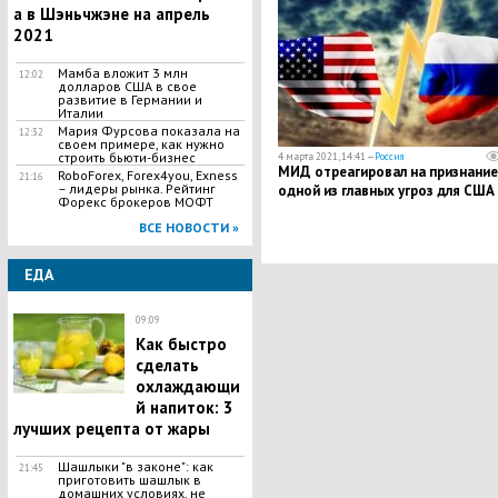
а в Шэньчжэне на апрель
2021
Мамба вложит 3 млн
12:02
долларов США в свое
развитие в Германии и
Италии
Мария Фурсова показала на
12:32
своем примере, как нужно
строить бьюти-бизнес
4 марта 2021, 14:41 —
Россия
МИД отреагировал на признани
RoboForex, Forex4you, Exness
21:16
– лидеры рынка. Рейтинг
одной из главных угроз для США
Форекс брокеров МОФТ
ВСЕ НОВОСТИ »
ЕДА
09:09
Как быстро
сделать
охлаждающи
й напиток: 3
лучших рецепта от жары
Шашлыки "в законе": как
21:45
приготовить шашлык в
домашних условиях, не