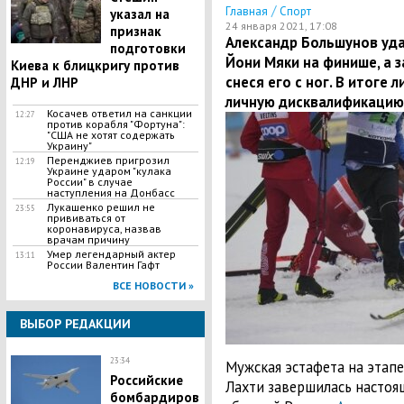
/
Главная
Спорт
указал на
24 января 2021, 17:08
признак
Александр Большунов уда
подготовки
Йони Мяки на финише, а 
Киева к блицкригу против
снеся его с ног. В итоге 
ДНР и ЛНР
личную дисквалификацию, 
​Косачев ответил на санкции
12:27
против корабля "Фортуна":
"США не хотят содержать
Украину"
Перенджиев пригрозил
12:19
Украине ударом "кулака
России" в случае
наступления на Донбасс
Лукашенко решил не
23:55
прививаться от
коронавируса, назвав
врачам причину
Умер легендарный актер
13:11
России Валентин Гафт
ВСЕ НОВОСТИ »
ВЫБОР РЕДАКЦИИ
23:34
Мужская эстафета на этап
Российские
Лахти завершилась настоя
бомбардиров