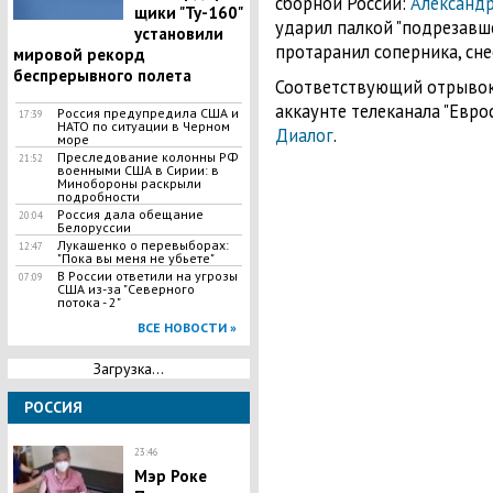
сборной России:
Александ
щики "Ту-160"
ударил палкой "подрезавше
установили
протаранил соперника, снес
мировой рекорд
беспрерывного полета
Соответствующий отрывок 
аккаунте телеканала "Евро
Россия предупредила США и
17:39
НАТО по ситуации в Черном
Диалог
.
море
Преследование колонны РФ
21:52
военными США в Сирии: в
Минобороны раскрыли
подробности
Россия дала обещание
20:04
Белоруссии
​Лукашенко о перевыборах:
12:47
"Пока вы меня не убьете"
В России ответили на угрозы
07:09
США из-за "Северного
потока - 2"
ВСЕ НОВОСТИ »
Загрузка...
РОССИЯ
23:46
Мэр Роке