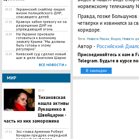
норвежскому телеканалу N
Украинский снайпер лишил
09:23
жизни полицейского ДНР,
Правда, позже Большунов 
спасавшего детей
Кравчук забил тревогу из-за
четверки и извинился за 
17:18
разрешения ДНР на
коридоре.
упреждающий огонь
На Украине призвали
23:39
готовиться к военному
Теги:
,
,
Новости России
Видео
Новости д
захвату Крыма: "Мы должны
Автор -
Российский Диал
быть готовы к этому
регулярно"
Присоединяйтесь к нам в Fa
​Киевский суд сделал новый
13:39
шаг в деле Анатолия Шария
Telegram. Будьте в курсе п
ВСЕ НОВОСТИ »
В закладки
МИР
20:57
Тихановская
нашла активы
Лукашенко в
Швейцарии -
часть из них заморожена
Экс-глава Армении Роберт
17:51
Кочарян предрек очередной
военный конфликт в