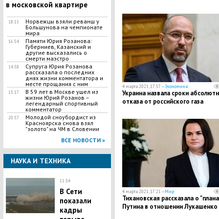
в московской квартире
Норвежцы взяли реванш у
18:15
Большунова на чемпионате
мира
Памяти Юрия Розанова:
16:54
Губерниев, Казанский и
другие высказались о
смерти маэстро
Супруга Юрия Розанова
14:58
рассказала о последних
днях жизни комментатора и
месте прощания с ним
4 марта 2021, 17:57 —
Экономика
В 59 лет в Москве ушел из
Украина назвала сроки абсолют
13:17
жизни Юрий Розанов –
отказа от российского газа
легендарный спортивный
комментатор
Молодой сноубордист из
20:57
Красноярска снова взял
"золото" на ЧМ в Словении
ВСЕ НОВОСТИ »
НАУКА И ТЕХНИКА
11:34
В Сети
4 марта 2021, 17:21 —
Мир
Тихановская рассказала о "плана
показали
Путина в отношении Лукашенко
кадры