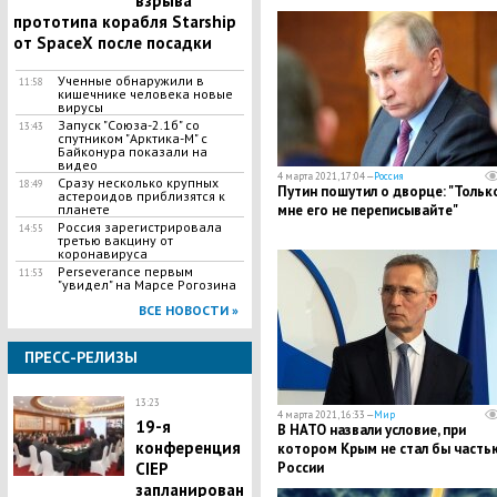
взрыва
прототипа корабля Starship
от SpaceX после посадки
​Ученные обнаружили в
11:58
кишечнике человека новые
вирусы
Запуск "Союза-2.1б" со
13:43
спутником "Арктика-М" с
Байконура показали на
видео
4 марта 2021, 17:04 —
Россия
Сразу несколько крупных
18:49
Путин пошутил о дворце: "Тольк
астероидов приблизятся к
планете
мне его не переписывайте"
Россия зарегистрировала
14:55
третью вакцину от
коронавируса
Perseverance первым
11:53
"увидел" на Марсе Рогозина
ВСЕ НОВОСТИ »
ПРЕСС-РЕЛИЗЫ
13:23
4 марта 2021, 16:33 —
Мир
19-я
В НАТО назвали условие, при
конференция
котором Крым не стал бы часть
CIEP
России
запланирован