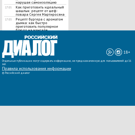
нарушая самоизоляцию
Как приготовить идеальный
17:05
шашлык​: рецепт от шеф-
повара Сергея Мартиросяна
Рецепт бургера с ароматом
17:03
дымка: как быстро
приготовить популярное
блюдо на мангале
ВСЕ НОВОСТИ »
18+
Отдельные публикации могут содержать информацию, не предназначенную для пользователей до 16
лет.
Правила использования информации
©
Российский диалог