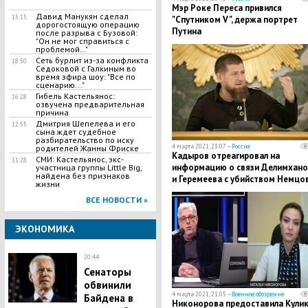
Мэр Роке Переса привился
Давид Манукян сделал
15:15
"Спутником V", держа портрет
дорогостоящую операцию
Путина
после разрыва с Бузовой:
"Он не мог справиться с
проблемой…"
Сеть бурлит из-за конфликта
18:50
Седоковой с Галкиным во
время эфира шоу: "Все по
сценарию..."
​Гибель Кастельянос:
16:28
озвучена предварительная
причина
Дмитрия Шепелева и его
12:55
сына ждет судебное
разбирательство по иску
4 марта 2021, 23:07 —
Россия
родителей Жанны Фриске
Кадыров отреагировал на
​СМИ: Кастельянос, экс-
11:28
информацию о связи Делимхано
участница группы Little Big,
найдена без признаков
и Геремеева с убийством Немцо
жизни
ВСЕ НОВОСТИ »
ЭКОНОМИКА
20:44
Сенаторы
обвинили
4 марта 2021, 21:05 —
Военное обозрение
Байдена в
Никонорова предоставила Кули