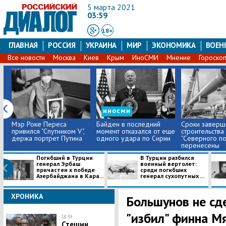
5 марта 2021
03:59
18+
ГЛАВНАЯ
РОССИЯ
УКРАИНА
МИР
ЭКОНОМИКА
ВОЕН
Все новости
Москва
Киев
Крым
ИноСМИ
Мнение
Гороско
иносми
Мэр Роке Переса
Байден в последний
Сроки заверш
привился "Спутником V",
момент отказался от еще
строительства
держа портрет Путина
одного удара по Сирии
"Северного пот
перенесены
Погибший в Турции
В Турции разбился
генерал Эрбаш
военный вертолет:
причастен к победе
среди погибших
Азербайджана в Кара...
генерал сухопутных ...
ХРОНИКА
Большунов не сд
"избил" финна М
18:39
Стешин