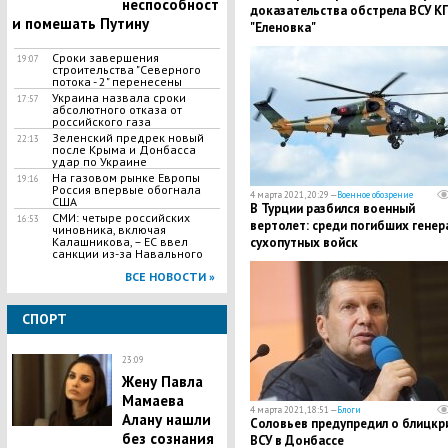
неспособност
доказательства обстрела ВСУ К
и помешать Путину
"Еленовка"
Сроки завершения
19:07
строительства "Северного
потока - 2" перенесены
Украина назвала сроки
17:57
абсолютного отказа от
российского газа
Зеленский предрек новый
22:13
после Крыма и Донбасса
удар по Украине
На газовом рынке Европы
19:16
Россия впервые обогнала
4 марта 2021, 20:29 —
Военное обозрение
США
В Турции разбился военный
​СМИ: четыре российских
16:53
вертолет: среди погибших генер
чиновника, включая
Калашникова, – ЕС ввел
сухопутных войск
санкции из-за Навального
ВСЕ НОВОСТИ »
СПОРТ
23:09
Жену Павла
Мамаева
4 марта 2021, 18:51 —
Блоги
Алану нашли
Соловьев предупредил о блицкр
без сознания
ВСУ в Донбассе