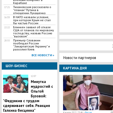
Карабахе
Тихановская рассказала о
17:21
"планах" Путина в
отношении Лукашенко
В НАТО назвали условие,
16:33
при котором Крым не стал
бы частью России
Блинкен заявил об отказе
22:22
США от планов по мировому
господству, назвав Россию
"вызовом"
Премьер Словакии
20:55
пообещал России
"Закарпатскую Украину" и
разозлил Киев
ВСЕ НОВОСТИ »
Новости партнеров
ШОУ-БИЗНЕС
КАРТИНА ДНЯ
12:07
Минутка
мудростей с
Ольгой
Бузовой:
"Федункив с трудом
сдерживает себя. Реакция
Галкина бесценна"
4 марта 2021, 23:46 —
Россия