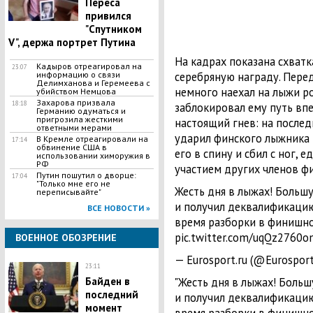
Переса
привился
"Спутником
V", держа портрет Путина
На кадрах показана схватк
Кадыров отреагировал на
23:07
информацию о связи
серебряную награду. Пере
Делимханова и Геремеева с
немного наехал на лыжи р
убийством Немцова
Захарова призвала
18:18
заблокировал ему путь впе
Германию одуматься и
пригрозила жесткими
настоящий гнев: на после
ответными мерами
ударил финского лыжника 
В Кремле отреагировали на
17:14
обвинение США в
его в спину и сбил с ног, 
использовании химоружия в
РФ
участием других членов ф
Путин пошутил о дворце:
17:04
"Только мне его не
Жесть дня в лыжах! Больш
переписывайте"
и получил деквалификацию
ВСЕ НОВОСТИ »
время разборки в финишн
pic.twitter.com/uqQz2760o
ВОЕННОЕ ОБОЗРЕНИЕ
— Eurosport.ru (@Eurosport
23:11
Байден в
"Жесть дня в лыжах! Боль
последний
и получил деквалификацию
момент