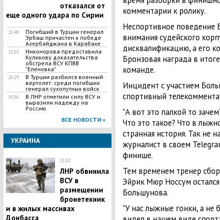
время разборки в финишном
отказался от
комментарии к ролику.
еще одного удара по Сирии
Неспортивное поведение Б
Погибший в Турции генерал
21:49
внимания судейского корп
Эрбаш причастен к победе
Азербайджана в Карабахе
дисквалификацию, а его к
Никонорова предоставила
21:05
Куликову доказательства
Бронзовая награда в итог
обстрела ВСУ КПВВ
команде.
"Еленовка"
В Турции разбился военный
20:29
вертолет: среди погибших
Инцидент с участием Бол
генерал сухопутных войск
спортивный телекоммента
В ЛНР отметили силу ВСУ и
19:36
выразили надежду на
Россию
"А вот это палкой то зачем
ВСЕ НОВОСТИ »
Что это такое? Что в лыж
странная история. Так не на
УКРАИНА
журналист в своем Telegra
финише.
11:02
Тем временем тренер сбо
ЛНР обвинила
ВСУ в
Эйрик Мюр Носсум осталс
размещении
Большунова.
бронетехник
"У нас лыжные гонки, а не 
и в жилых массивах
Донбасса
видел в нашем виде спорта