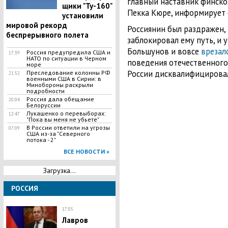
главный наставник финско
щики "Ту-160"
Пекка Кюре, информирует с
установили
мировой рекорд
Россиянин был раздражен, 
беспрерывного полета
заблокировал ему путь, и 
Большунов и вовсе
врезал
Россия предупредила США и
17:39
НАТО по ситуации в Черном
поведения отечественного
море
России дисквалифицирова
Преследование колонны РФ
21:52
военными США в Сирии: в
Минобороны раскрыли
подробности
Россия дала обещание
20:04
Белоруссии
​Лукашенко о перевыборах:
12:47
"Пока вы меня не убьете"
В России ответили на угрозы
07:09
США из-за "Северного
потока - 2"
ВСЕ НОВОСТИ »
Загрузка...
РОССИЯ
17:05
Лавров