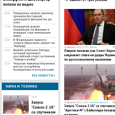
попали на видео
Плющенко назвал причину
09:00
провала Косторной,
доведшего фигуристку до
слез
Большунов дожал
17:54
норвежцев на финише и
впервые стал чемпионом
мира
​В Федерации лыжного
13:09
спорта объяснили запрет на
"Катюшу"
28 февраля 2021, 17:05 —
Россия
​Вяльбе ответила Западу,
Лавров показал, как Совет Евро
13:09
который критикует
закрывает глаза на удары Украи
российский спорт, вспомнив
"пожар и войну"
по русскоязычному населению
Чешская лыжница Беранова
23:15
жестко оскорбила
Большунова и всех россиян
ВСЕ НОВОСТИ »
НАУКА И ТЕХНИКА
13:43
Запуск
28 февраля 2021, 13:43 —
Наука и техника
Запуск "Союза-2.1б" со спутнико
"Союза-2.1б"
"Арктика-М" с Байконура показа
со спутником
на видео