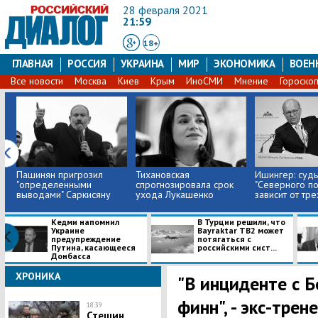
28 февраля 2021
21:59
18+
ГЛАВНАЯ
РОССИЯ
УКРАИНА
МИР
ЭКОНОМИКА
ВОЕН
Все новости
Москва
Киев
Крым
ИноСМИ
Мнение
Гороско
Пашинян пригрозил
Тихановская
Ишингер: суд
"определенными
спрогнозировала срок
"Северного пот
выводами" Саркисяну
ухода Лукашенко
зависит от тре
Кедми напомнил
В Турции решили, что
Украине
Bayraktar TB2 может
предупреждение
потягаться с
Путина, касающееся
российскими сист...
Донбасса
ХРОНИКА
"В инциденте с 
финн", - экс-тре
18:39
Стешин