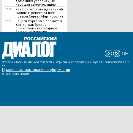
домашних условиях, не
нарушая самоизоляцию
Как приготовить идеальный
17:05
шашлык​: рецепт от шеф-
повара Сергея Мартиросяна
Рецепт бургера с ароматом
17:03
дымка: как быстро
приготовить популярное
блюдо на мангале
ВСЕ НОВОСТИ »
18+
Отдельные публикации могут содержать информацию, не предназначенную для пользователей до 16
лет.
Правила использования информации
©
Российский диалог