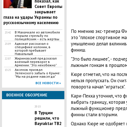
показал, как
Совет Европы
закрывает
глаза на удары Украины по
русскоязычному населению
По мнению экс-тренера Фи
В Махачкале из автомобиля
23:42
открыли стрельбу по
это "плохое спортивное ма
полицейским – есть жертвы
умышленно делал вклинива
Адвокат рассказал о
23:09
специфике колонии, в
финиш.
которой пребывает
Навальный
"Это было лишнее", - подч
Жириновский предсказал
22:07
военный переворот в
лыжным гонкам в прошлом
Армении: "Это неизбежно"
Аксенов призвал
13:25
Зеленского забыть о Крыме:
Кюре отметил, что на посл
"Мы на родине навсегда"
нельзя пропускать. Он счит
ВСЕ НОВОСТИ »
поворота начал "играться".
ВОЕННОЕ ОБОЗРЕНИЕ
Кари-Пекка уточнил, что ф
выбрать границу, которая 
20:15
лыжный функционер предпол
В Турции
финны стали вторыми.
решили, что
Однако Кюре не одобряет 
Bayraktar TB2