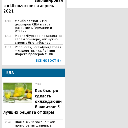
запланирован
а в Шэньчжэне на апрель
2021
Мамба вложит 3 млн
12:02
долларов США в свое
развитие в Германии и
Италии
Мария Фурсова показала на
12:32
своем примере, как нужно
строить бьюти-бизнес
RoboForex, Forex4you, Exness
21:16
– лидеры рынка. Рейтинг
Форекс брокеров МОФТ
ВСЕ НОВОСТИ »
ЕДА
09:09
Как быстро
сделать
охлаждающи
й напиток: 3
лучших рецепта от жары
Шашлыки "в законе": как
21:45
приготовить шашлык в