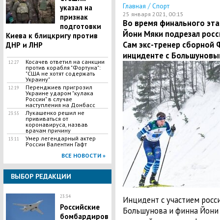
/
Главная
Спорт
указал на
25 января 2021, 00:15
признак
Во время финального эт
подготовки
Йони Мяки подрезал росс
Киева к блицкригу против
Сам экс-тренер сборной 
ДНР и ЛНР
инциденте с Большуновы
​Косачев ответил на санкции
12:27
против корабля "Фортуна":
"США не хотят содержать
Украину"
Перенджиев пригрозил
12:19
Украине ударом "кулака
России" в случае
наступления на Донбасс
Лукашенко решил не
23:55
прививаться от
коронавируса, назвав
врачам причину
Умер легендарный актер
13:11
России Валентин Гафт
ВСЕ НОВОСТИ »
ВЫБОР РЕДАКЦИИ
23:34
Инцидент с участием росс
Российские
Большунова и финна Йони
бомбардиров