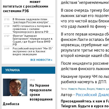
может
действия "неприемлемыми"
потягаться с российскими
В свою очередь тренер Бо
системами РЭБ
лыжник загнал его подопеч
В Японии задумали план
17:55
что это чистой воды блоки
"распада России изнутри"
что удар лыжей по финну -
НАТО готовится к потерям в
17:38
сражении с силами
Черноморского флота РФ
В итоге первая команда с
Фрегат "Адмирал
17:07
Григорович" первым вошел в
финском Лахти осталась бе
Судан, где будет база ВМФ
норвежцы, серебряные наг
РФ
Российский вертолет "Ми-35"
14:49
результате третье место в
экстренно сел в Хасеке:
видео эвакуации
второй команде нашей сбо
ВСЕ НОВОСТИ »
После инцидента россияне
действия финского лыжни
УКРАИНА
Накануне призер ЧМ по л
19:05
разбился насмерть в ДТП.
На Украине
Теги:
,
,
Новости России
Видео
Новости д
предсказали
Автор -
Российский Диал
сроки
возвращения
Присоединяйтесь к нам в Fa
Донбасса
Telegram. Будьте в курсе п