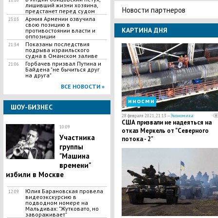
лишивший жизни хозяина,
Новости партнеров
предстанет перед судом
Армия Армении озвучила
23:03
свою позицию в
КАРТИНА ДНЯ
противостоянии власти и
оппозиции
Показаны последствия
21:34
подрыва израильского
судна в Оманском заливе
Горбачев призвал Путина и
21:06
Байдена "не бычиться друг
на друга"
ВСЕ НОВОСТИ »
иносми
ШОУ-БИЗНЕС
28 февраля 2021, 21:13 —
Экономика
США призвали не надеяться на
10:09
отказ Меркель от "Северного
Участника
потока - 2"
группы
"Машина
времени"
избили в Москве
Юлия Барановская провела
12:09
видеоэкскурсию в
подводном номере на
Мальдивах: "Жутковато, но
завораживает"