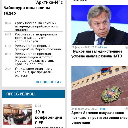
"Арктика-М" с
Байконура показали на
видео
Сразу несколько крупных
18:49
астероидов приблизятся к
планете
Россия зарегистрировала
14:55
третью вакцину от
коронавируса
Perseverance первым
11:53
27 февраля 2021, 23:25 —
Блоги
"увидел" на Марсе Рогозина
Пушков назвал единственное
Perseverance прислал
10:13
условие начала развала НАТО
первое видео и фото с
Марса, показав пустыню
Красной планеты
Уникальное открытие о
09:27
черной дыре предали
огласке
ВСЕ НОВОСТИ »
ПРЕСС-РЕЛИЗЫ
13:23
27 февраля 2021, 23:03 —
Мир
19-я
Армия Армении озвучила свою
конференция
позицию в противостоянии влас
CIEP
оппозиции