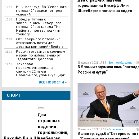
Два страшных падения
горнолыжниц Викофф Ли и
Ишингер: судьба "Северного
17:11
потока - 2" зависит от трех
Шнеебергер попали на видео
условий
Победа Путина с
10:10
завершением "Северного
потока - 2" заставила The
National Interest поднять
тревогу
От "Северного потока - 2"
23:18
отказались почти два
десятка компаний - Reuters
Россия готовится к срочным
21:12
мерам по избавлению от
"ядовитого" доллара
28 февраля 2021, 17:55 —
Военное обозрение
​Захарова
14:51
В Японии задумали план "распад
прокомментировала
санкции ЕС из-за
России изнутри"
Навального, упомянув цирк
ВСЕ НОВОСТИ »
СПОРТ
19:05
Два
страшных
падения
28 февраля 2021, 17:11 —
Экономика
горнолыжниц
Ишингер: судьба "Северного пот
Викофф Ли и Шнеебергер
- 2" зависит от трех условий