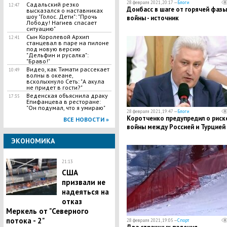
28 февраля 2021, 20:17 —
Блоги
Садальский резко
12:47
Донбасс в шаге от горячей фазы
высказался о наставниках
шоу "Голос. Дети": "Прочь
войны - источник
Лободу! Нагиев спасает
ситуацию"
Сын Королевой Архип
12:41
станцевал в паре на пилоне
под новую версию
"Дельфин и русалка":
"Браво!"
Видео, как Тимати рассекает
10:49
волны в океане,
всколыхнуло Сеть: "А акула
не придет в гости?"
Веденская объяснила драку
17:35
Епифанцева в ресторане:
"Он подумал, что я умираю"
28 февраля 2021, 19:47 —
Блоги
Коротченко предупредил о риск
ВСЕ НОВОСТИ »
войны между Россией и Турцией
ЭКОНОМИКА
21:13
США
призвали не
надеяться на
отказ
Меркель от "Северного
потока - 2"
28 февраля 2021, 19:05 —
Спорт