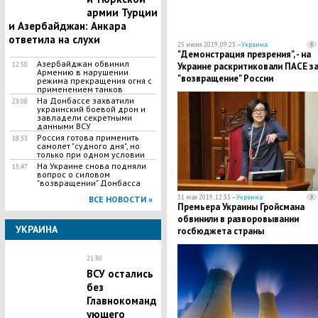
армии Турции
и Азербайджан: Анкара
ответила на слухи
25 июня 2019, 09:23 —
Украина
"Демонстрация презрения", - на
Азербайджан обвинил
12:50
Украине раскритиковали ПАСЕ з
Армению в нарушении
"возвращение" России
режима прекращения огня с
применением танков
На Донбассе захватили
23:08
украинский боевой дрон и
завладели секретными
данными ВСУ
​Россия готова применить
18:33
самолет "судного дня", но
только при одном условии
​На Украине снова подняли
15:47
вопрос о силовом
"возвращении" Донбасса
31 мая 2019, 12:33 —
Украина
ВСЕ НОВОСТИ »
Премьера Украины Гройсмана
обвинили в разворовывании
УКРАИНА
госбюджета страны
21:30
ВСУ остались
без
Главнокоманд
ующего