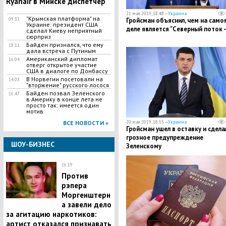
Ryanair в Минске диспетчер
21 мая 2019, 18:48 —
Украина
​"Крымская платформа" на
09:31
​Гройсман объяснил, чем на само
Украине: президент США
деле является "Северный поток —
сделал Киеву неприятный
сюрприз
Байден признался, что ему
18:11
дала встреча с Путиным
Американский дипломат
16:04
отверг открытое участие
США в диалоге по Донбассу
В Норвегии посетовали на
14:03
"вторжение" русского лосося
Байден позвал Зеленского
16:47
в Америку в конце лета не
просто так: имеется один
мотив
ВСЕ НОВОСТИ »
20 мая 2019, 18:55 —
Украина
Гройсман ушел в оставку и сдела
грозное предупреждение
ШОУ-БИЗНЕС
Зеленскому
16:19
Против
рэпера
Моргенштерн
а завели дело
за агитацию наркотиков:
артист отказался признавать