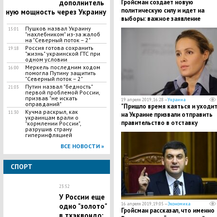
дополнитель
Гройсман создает новую
политическую силу и идет на
ную мощность через Украину
выборы: важное заявление
премьера Украины
Пушков назвал Украину
15:01
"нахлебником" из-за жалоб
на "Северный поток – 2"
Россия готова сохранить
19:18
"жизнь" украинской ГТС при
одном условии
Меркель последним ходом
16:00
помогла Путину защитить
"Северный поток – 2"
Путин назвал "бедность"
21:03
первой проблемой России,
призвав "не искать
19 апреля 2019, 16:28 —
Украина
оправданий"
"Пришло время каяться и уходить"
Кучма раскрыл, как
11:30
на Украине призвали отправить
украинцам врали о
правительство в отставку
"кормлении России",
разрушив страну
гиперинфляцией
ВСЕ НОВОСТИ »
СПОРТ
23:52
У России еще
16 апреля 2019, 19:05 —
Экономика
одно "золото"
Гройсман рассказал, что именно
в тхэквондо: