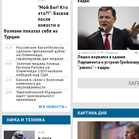
кадры
15:50
​"Мой Бог! Кто
это?!": Басков
после
новости о
болезни показал себя из
Турции
​Российские баскетболисты
15:29
сделали "финальный дубль"
20 марта 2019, 17:49 —
Украина
на Олимпиаде,
Ляшко ворвался в здание
гарантировав две медали
Парламента и устроил Гройсману
Золотую медаль пловца
07:00
Евгения Рылова на
“разнос” – кадры
Олимпиаде 2020 назвали
победой над США
Басков в связи с болезнью
22:30
ЗАГ
изменился до
неузнаваемости
Тяжелобольной Юдашкин
22:09
ищет "оригинального"
преемника
ВСЕ НОВОСТИ »
КАРТИНА ДНЯ
НАУКА И ТЕХНИКА
20:40