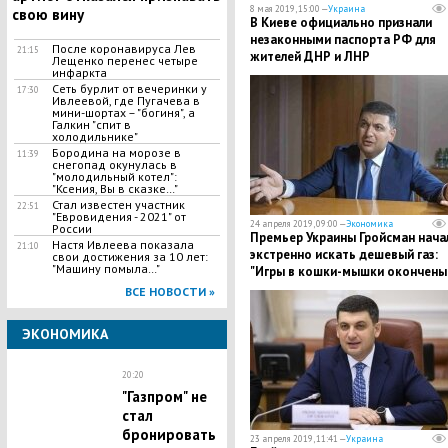
8 мая 2019, 15:00 —
Украина
свою вину
В Киеве официально признали
незаконными паспорта РФ для
После коронавируса Лев
21:15
жителей ДНР и ЛНР
Лещенко перенес четыре
инфаркта
Сеть бурлит от вечеринки у
17:30
Ивлеевой, где Пугачева в
мини-шортах – "богиня", а
Галкин "спит в
холодильнике"
Бородина на морозе в
11:39
снегопад окунулась в
"молодильный котел":
"Ксения, Вы в сказке…"
Стал известен участник
22:51
"Евровидения - 2021" от
24 апреля 2019, 09:00 —
Экономика
России
​Премьер Украины Гройсман нача
Настя Ивлеева показала
21:10
экстренно искать дешевый газ:
свои достижения за 10 лет:
"Машину помыла…"
"Игры в кошки-мышки окончены
ВСЕ НОВОСТИ »
ЭКОНОМИКА
20:20
"Газпром" не
стал
бронировать
23 апреля 2019, 11:41 —
Украина