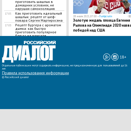
приготовить шашлык в
домашних условиях, не
нарушая самоизоляцию
Как приготовить идеальный
17:05
шашлык​: рецепт от шеф-
28 июля 2021, 07:00 —
Лайфстайл
Золотую медаль пловца Евгения
повара Сергея Мартиросяна
Рецепт бургера с ароматом
Рылова на Олимпиаде 2020 назв
17:03
дымка: как быстро
победой над США
приготовить популярное
блюдо на мангале
ВСЕ НОВОСТИ »
18+
Отдельные публикации могут содержать информацию, не предназначенную для пользователей до 16
лет.
Правила использования информации
©
Российский диалог