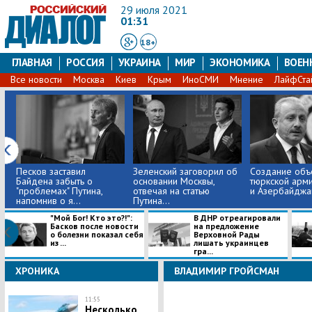
29 июля 2021
01:31
18+
ГЛАВНАЯ
РОССИЯ
УКРАИНА
МИР
ЭКОНОМИКА
ВОЕН
Все новости
Москва
Киев
Крым
ИноСМИ
Мнение
ЛайфСта
Песков заставил
Зеленский заговорил об
Создание объ
Байдена забыть о
основании Москвы,
тюркской арм
"проблемах" Путина,
отвечая на статью
и Азербайджан
напомнив о я...
Путина...
​"Мой Бог! Кто это?!":
В ДНР отреагировали
Басков после новости
на предложение
о болезни показал себя
Верховной Рады
из ...
лишать украинцев
гра...
ХРОНИКА
ВЛАДИМИР ГРОЙСМАН
11:55
Несколько