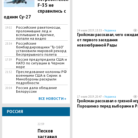
F-35 не
справились с
одним Су-27
Российские ракетоносцы,
19:02
проломившие лед и
24 июля 2019, 13:53 —
Украина
​Гройсман рассказал, чего ожида
всплывшие в Арктике,
попали на видео
от первого заседания
Российские
23:34
новоизбранной Рады
бомбардировщики "Ту-160"
установили мировой рекорд
беспрерывного полета
Россия предупредила США и
17:39
НАТО по ситуации в Черном
море
Преследование колонны РФ
21:52
военными США в Сирии: в
Минобороны раскрыли
подробности
Россия дала обещание
20:04
Белоруссии
17 июля 2019, 20:47 —
Украина
ВСЕ НОВОСТИ »
Гройсман рассказал о грязной иг
Порошенко перед выборами в Р
РОССИЯ
22:59
Песков
заставил