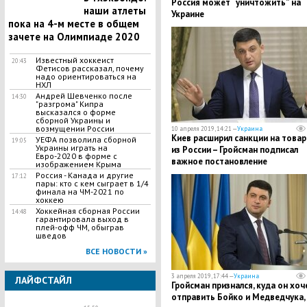
Россия может “уничтожить” на
наши атлеты
Украине
пока на 4-м месте в общем
зачете на Олимпиаде 2020
Известный хоккеист
20:43
Фетисов рассказал, почему
надо ориентироваться на
НХЛ
Андрей Шевченко после
14:30
"разгрома" Кипра
высказался о форме
сборной Украины и
возмущении России
10 апреля 2019, 14:21 —
Украина
​Киев расширил санкции на това
УЕФА позволила сборной
19:05
Украины играть на
из России – Гройсман подписал
Евро-2020 в форме с
важное постановление
изображением Крыма
Россия - Канада и другие
17:12
пары: кто с кем сыграет в 1/4
финала на ЧМ-2021 по
хоккею
Хоккейная сборная России
14:48
гарантировала выход в
плей-офф ЧМ, обыграв
шведов
ВСЕ НОВОСТИ »
3 апреля 2019, 17:44 —
Украина
ЛАЙФСТАЙЛ
Гройсман признался, куда он хоч
отправить Бойко и Медведчука, 