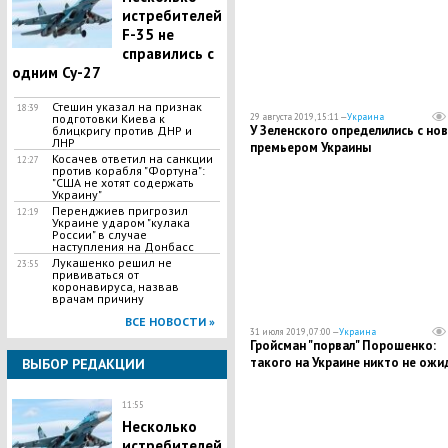
истребителей
F-35 не
справились с
одним Су-27
Стешин указал на признак
18:39
подготовки Киева к
29 августа 2019, 15:11 —
Украина
У Зеленского определились с но
блицкригу против ДНР и
ЛНР
премьером Украины
​Косачев ответил на санкции
12:27
против корабля "Фортуна":
"США не хотят содержать
Украину"
Перенджиев пригрозил
12:19
Украине ударом "кулака
России" в случае
наступления на Донбасс
Лукашенко решил не
23:55
прививаться от
коронавируса, назвав
врачам причину
ВСЕ НОВОСТИ »
31 июля 2019, 07:00 —
Украина
Гройсман "порвал" Порошенко:
такого на Украине никто не ожи
ВЫБОР РЕДАКЦИИ
11:55
Несколько
истребителей