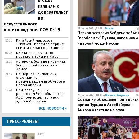
В США
заявили о
доказательст
ве
искусственного
происхождения COVID-19
28 июля 2021, 22:59 —
Россия
Песков заставил Байдена забыт
"проблемах" Путина, напомнив о
Китайский марсоход
20:11
ядерной мощи России
"Чжучжун" передал первые
снимки с Красной планеты
КНР впервые удачно
09:29
посадила зонд на Марс
Астероид больше пирамиды
11:18
Хеопса приближается к
Земле
На Чернобыльской АЭС
21:13
ответили на
предупреждения об угрозе
новой аварии
Под разрушенным
19:49
реактором Чернобыльской
28 июля 2021, 18:48 —
Военное обозрение
АЭС произошел всплеск
Создание объединенной тюркск
ядерной реакции
армии Турции и Азербайджан:
ВСЕ НОВОСТИ »
Анкара ответила на слухи
ПРЕСС-РЕЛИЗЫ
14:46