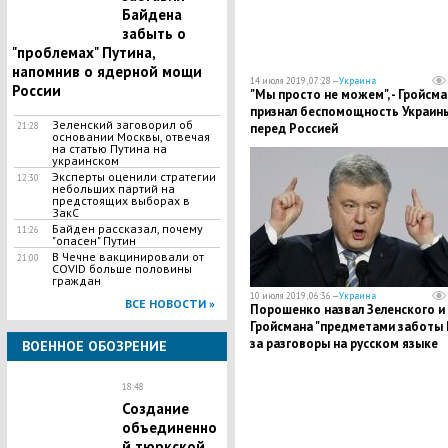
Байдена
забыть о
"проблемах" Путина,
напомнив о ядерной мощи
14 июля 2019, 07:28 —
Украина
России
​"Мы просто не можем", - Гройсма
признал беспомощность Украин
Зеленский заговорил об
21:28
перед Россией
основании Москвы, отвечая
на статью Путина на
украинском
Эксперты оценили стратегии
12:30
небольших партий на
предстоящих выборах в
ЗакС
Байден рассказал, почему
11:26
"опасен" Путин
В Чечне вакцинировали от
21:00
COVID больше половины
граждан
10 июля 2019, 06:36 —
Украина
ВСЕ НОВОСТИ »
Порошенко назвал Зеленского и
Гройсмана "предметами заботы 
за разговоры на русском языке
ВОЕННОЕ ОБОЗРЕНИЕ
18:48
Создание
объединенно
й тюркской