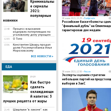
Криминальны
е сериалы
2021:
популярные
28 июля 2021, 15:29 —
Лайфстайл
новинки
​Российские баскетболисты сдел
"финальный дубль" на Олимпиаде
Процесс взыскания
22:48
гарантировав две медали
издержек потерпевших по
уголовному делу упрощен
О Тэло
12:03
Константин Шварц продал
13:06
долю Росэнергобанка Илье
Морозовскому
ВСЕ НОВОСТИ »
ЕДА
28 июля 2021, 12:30 —
Россия
Эксперты оценили стратегии
09:09
небольших партий на предстоя
Как быстро
выборах в ЗакС
сделать
охлаждающи
й напиток: 3
лучших рецепта от жары
Шашлыки "в законе": как
21:45