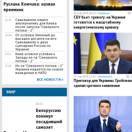
Руслана Хомчака: назван
преемник
30 мая 2019, 18:25 —
Украина
СБУ бьет тревогу: на Украине
Саакашвили нашел
16:45
готовятся к масштабному
альтернативу для Киева
после запуска "Северного
энергетическому кризису
потока – 2"
​От острова Змеиный до
10:34
высадки десанта на юге:
Саакашвили о двух
сценариях России по
Украине
Киев огласил условия к
13:02
Западу из-за "Северного
потока – 2"
Из-за "Северного потока – 2"
17:30
Украина надеется на скорое
вхождение в НАТО
27 мая 2019, 12:41 —
Экономика
ВСЕ НОВОСТИ »
Приговор для Украины: Гройсман
сделал срочное заявление
МИР
08:53
Белоруссию
покинул
посадивший
самолет