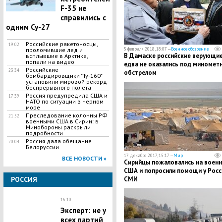
F-35 не
справились с
одним Су-27
Российские ракетоносцы,
19:02
проломившие лед и
5 февраля 2018, 18:07 —
Военное обозрение
В Дамаске российские верующи
всплывшие в Арктике,
попали на видео
едва не оказались под миномет
Российские
23:34
обстрелом
бомбардировщики "Ту-160"
установили мировой рекорд
беспрерывного полета
Россия предупредила США и
17:39
НАТО по ситуации в Черном
море
Преследование колонны РФ
21:52
военными США в Сирии: в
Минобороны раскрыли
подробности
Россия дала обещание
20:04
Белоруссии
17 декабря 2017, 15:17 —
Мир
ВСЕ НОВОСТИ »
Сирийцы пожаловались на воен
США и попросили помощи у Росси
РОССИЯ
СМИ
16:10
Эксперт: не у
всех партий