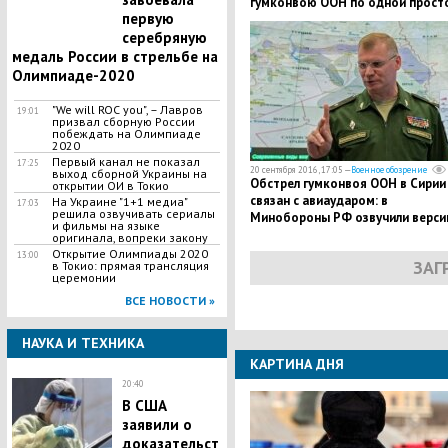
гумконвою ООН по одной прост
первую
причине
серебряную
медаль России в стрельбе на
Олимпиаде-2020
"We will ROC you", – Лавров
19:01
призвал сборную России
побеждать на Олимпиаде
2020
Первый канал не показал
17:25
20 сентября 2016, 17:05 —
Военное обозрение
выход сборной Украины на
Обстрел гумконвоя ООН в Сирии
открытии ОИ в Токио
связан с авиаударом: в
На Украине "1+1 медиа"
17:03
решила озвучивать сериалы
Минобороны РФ озвучили верс
и фильмы на языке
произошедшего
оригинала, вопреки закону
Открытие Олимпиады 2020
13:00
ЗАГ
в Токио: прямая трансляция
церемонии
ВСЕ НОВОСТИ »
НАУКА И ТЕХНИКА
КАРТИНА ДНЯ
20:40
В США
заявили о
доказательст