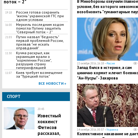
поток – 2"
В Минобороны озвучили главное
условие, без которого невозмо
возобновить "гуманитарные пау
Россия готова сохранить
19:18
"жизнь" украинской ГТС при
в Алеппо
одном условии
Меркель последним ходом
16:00
помогла Путину защитить
"Северный поток – 2"
Путин назвал "бедность"
21:03
первой проблемой России,
призвав "не искать
оправданий"
Кучма раскрыл, как
11:30
украинцам врали о
"кормлении России",
разрушив страну
22 октября 2016, 16:18 —
Россия
Запад бился в истерике, а сам
гиперинфляцией
Киев требует возмещение
цинично кормит и лечит боевик
11:07
за "Турецкий поток"
"Ан-Нусры" - Захарова
ВСЕ НОВОСТИ »
СПОРТ
20:43
Известный
хоккеист
Фетисов
14 октября 2016, 00:37 —
Украина
рассказал,
Коллективное наказание не дае