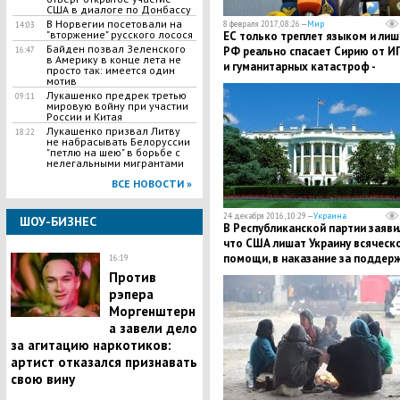
США в диалоге по Донбассу
В Норвегии посетовали на
8 февраля 2017, 08:26 —
Мир
14:03
"вторжение" русского лосося
ЕС только треплет языком и лиш
Байден позвал Зеленского
РФ реально спасает Сирию от И
16:47
в Америку в конце лета не
и гуманитарных катастроф -
просто так: имеется один
мотив
бельгийский депутат Девинтер
Лукашенко предрек третью
09:11
мировую войну при участии
России и Китая
Лукашенко призвал Литву
18:22
не набрасывать Белоруссии
"петлю на шею" в борьбе с
нелегальными мигрантами
ВСЕ НОВОСТИ »
24 декабря 2016, 10:29 —
Украина
ШОУ-БИЗНЕС
В Республиканской партии заяви
что США лишат Украину всяческ
помощи, в наказание за поддер
16:19
антиизраильской резолюции
Против
рэпера
Моргенштерн
а завели дело
за агитацию наркотиков:
артист отказался признавать
свою вину