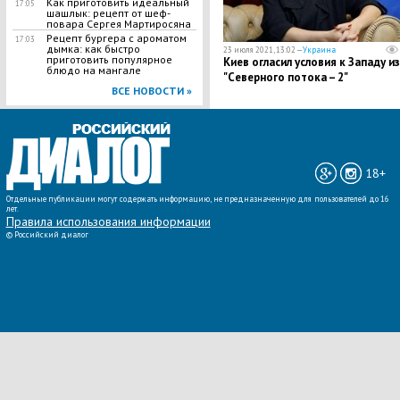
Как приготовить идеальный
17:05
шашлык​: рецепт от шеф-
повара Сергея Мартиросяна
Рецепт бургера с ароматом
17:03
дымка: как быстро
23 июля 2021, 13:02 —
Украина
приготовить популярное
Киев огласил условия к Западу из
блюдо на мангале
"Северного потока – 2"
ВСЕ НОВОСТИ »
18+
Отдельные публикации могут содержать информацию, не предназначенную для пользователей до 16
лет.
Правила использования информации
©
Российский диалог