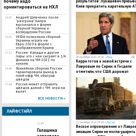
почему надо
результатов: Лукашевич призыв
Киев прекратить карательную А
ориентироваться на НХЛ
блокаду Донбасса
Андрей Шевченко после
14:30
"разгрома" Кипра
высказался о форме
сборной Украины и
возмущении России
УЕФА позволила сборной
19:05
Украины играть на
Евро-2020 в форме с
изображением Крыма
Россия - Канада и другие
17:12
пары: кто с кем сыграет в 1/4
28 сентября 2016, 10:56 —
Мир
финала на ЧМ-2021 по
Керри готов к новой встрече с
хоккею
Лавровым по Сирии: в Госдепе
Хоккейная сборная России
14:48
отметили, что США дорожат
гарантировала выход в
плей-офф ЧМ, обыграв
диалогом с РФ
шведов
Россия может отправить
17:44
шведов домой с ЧМ: игра на
вылет
ВСЕ НОВОСТИ »
ЛАЙФСТАЙЛ
21 сентября 2016, 09:45 —
Россия
11:44
Веское опровержение от Лавров
Галашина
авиация Сирии не могла ударить
завоевала