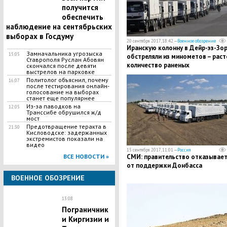
получится
обеспечить
наблюдение на сентябрьских
выборах в Госдуму
20 сентября 2017, 18:42 —
Военное обозрение
Иранскую колонну в Дейр-эз-Зo
Замначальника угрозыска
15:05
обстреляли из минометов – раст
Ставрополя Руслан Абовян
количество раненых
скончался после девяти
выстрелов на парковке
Политолог объяснил, почему
16:07
после тестирования онлайн-
голосование на выборах
станет еще популярнее
Из-за паводков на
12:05
Транссибе обрушился ж/д
мост
Предотвращение теракта в
21:30
Кисловодске: задержанных
экстремистов показали на
видео
15 сентября 2017, 11:01 —
Россия
ВСЕ НОВОСТИ »
СМИ: правительство отказывает
от поддержки Донбасса
ВОЕННОЕ ОБОЗРЕНИЕ
13:08
Пограничник
и Киргизии и