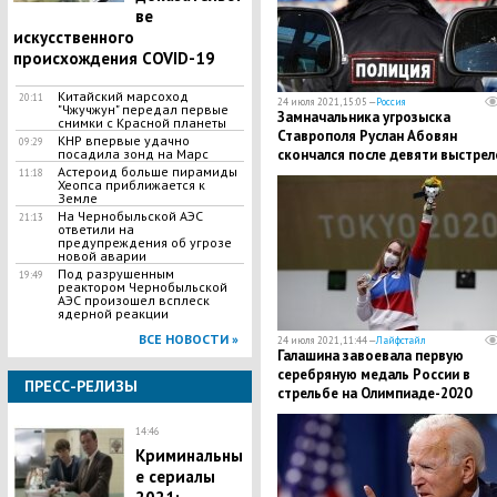
ве
искусственного
происхождения COVID-19
Китайский марсоход
20:11
24 июля 2021, 15:05 —
Россия
"Чжучжун" передал первые
Замначальника угрозыска
снимки с Красной планеты
Ставрополя Руслан Абовян
КНР впервые удачно
09:29
посадила зонд на Марс
скончался после девяти выстрел
Астероид больше пирамиды
на парковке
11:18
Хеопса приближается к
Земле
На Чернобыльской АЭС
21:13
ответили на
предупреждения об угрозе
новой аварии
Под разрушенным
19:49
реактором Чернобыльской
АЭС произошел всплеск
ядерной реакции
ВСЕ НОВОСТИ »
24 июля 2021, 11:44 —
Лайфстайл
Галашина завоевала первую
серебряную медаль России в
ПРЕСС-РЕЛИЗЫ
стрельбе на Олимпиаде-2020
14:46
Криминальны
е сериалы