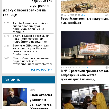
Таджикистан
а устроили
драку с перестрелкой на
границе
12 июля 2017, 12:27 —
Мир
Российские военные накормили 
тыс. сирийцев
Азербайджанские войска
21:53
снова провоцируют
армянских военных на
границе
В Сети гадают о грядущем
17:46
новом отечественном
истребителе-невидимке
Военные США подсчитали,
15:35
за сколько суток Россия
сможет захватить
Прибалтику
"Ростех" впервые показал
14:19
видео новейшего
отечественного истребителя
9 марта 2017, 16:12 —
Россия
ВСЕ НОВОСТИ »
В МЧС раскрыли причины резког
сокращения количества
гуманитарной помощи,
УКРАИНА
предназначенной для Донбасса
13:02
Киев огласил
условия к
Западу из-за
"Северного