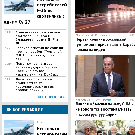
истребителей
F-35 не
справились с
одним Су-27
Стешин указал на признак
18:39
подготовки Киева к
21 ноября 2020, 16:35 —
Россия
Первая колонна российской
блицкригу против ДНР и
ЛНР
гумпомощи, прибывшая в Караба
​Косачев ответил на санкции
12:27
попала на видео
против корабля "Фортуна":
"США не хотят содержать
Украину"
Перенджиев пригрозил
12:19
Украине ударом "кулака
России" в случае
наступления на Донбасс
Лукашенко решил не
23:55
прививаться от
коронавируса, назвав
врачам причину
ВСЕ НОВОСТИ »
2 августа 2018, 15:46 —
Россия
Лавров объяснил почему США и 
не торопятся восстанавливать
ВЫБОР РЕДАКЦИИ
инфраструктуру Сирии
11:55
Несколько
истребителей