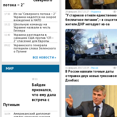
потока – 2"
28 февраля 2017, 15:27 —
Украина
Из-за "Северного потока – 2"
17:30
"У стариков отняли единственно
Украина надеется на скорое
бесплатное питание", – в соцсет
вхождение в НАТО
жители ДНР негодуют из-за
Школьную команду на
15:22
Украине назвали в честь
блокировки гуманитарного шта
Гитлера
Украина разглядела в
11:40
санкциях США против "СП –
2" спасение для Европы
Украинского генерала
09:02
потешили слова Зеленского
о Путине
ВСЕ НОВОСТИ »
МИР
16 февраля 2017, 13:19 —
Россия
В России назвали точные даты
отправки двух новых гумконвое
18:11
Донбасс
Байден
признался,
что ему дала
встреча с
Путиным
Американский дипломат
16:04
отверг открытое участие