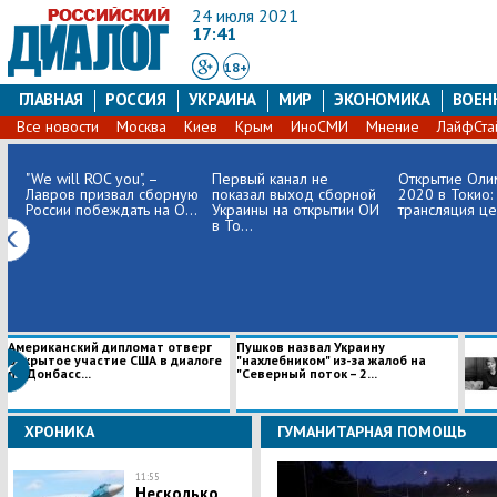
24 июля 2021
17:41
18+
ГЛАВНАЯ
РОССИЯ
УКРАИНА
МИР
ЭКОНОМИКА
ВОЕН
Все новости
Москва
Киев
Крым
ИноСМИ
Мнение
ЛайфСта
"We will ROC you", –
Первый канал не
Открытие Оли
Лавров призвал сборную
показал выход сборной
2020 в Токио:
России побеждать на О...
Украины на открытии ОИ
трансляция ц
в То...
Американский дипломат отверг
Пушков назвал Украину
открытое участие США в диалоге
"нахлебником" из-за жалоб на
по Донбасс...
"Северный поток – 2...
ХРОНИКА
ГУМАНИТАРНАЯ ПОМОЩЬ
11:55
Несколько