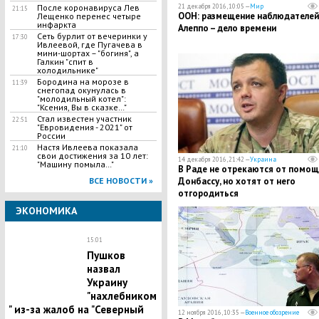
После коронавируса Лев
21 декабря 2016, 10:05 —
Мир
21:15
ООН: размещение наблюдателей
Лещенко перенес четыре
инфаркта
Алеппо – дело времени
Сеть бурлит от вечеринки у
17:30
Ивлеевой, где Пугачева в
мини-шортах – "богиня", а
Галкин "спит в
холодильнике"
Бородина на морозе в
11:39
снегопад окунулась в
"молодильный котел":
"Ксения, Вы в сказке…"
Стал известен участник
22:51
"Евровидения - 2021" от
России
Настя Ивлеева показала
21:10
свои достижения за 10 лет:
14 декабря 2016, 21:42 —
Украина
"Машину помыла…"
В Раде не отрекаются от помощ
ВСЕ НОВОСТИ »
Донбассу, но хотят от него
отгородиться
ЭКОНОМИКА
15:01
Пушков
назвал
Украину
"нахлебником
" из-за жалоб на "Северный
12 ноября 2016, 10:35 —
Военное обозрение