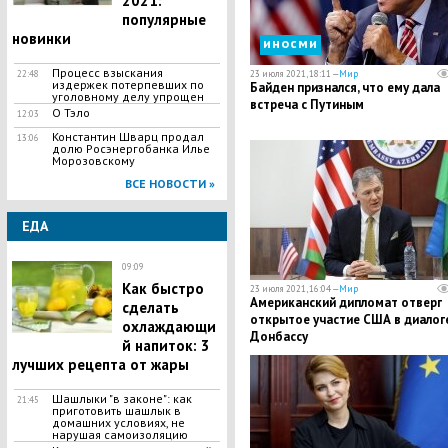
2021:
популярные
новинки
иносми
Процесс взыскания
22:48
23 июля 2021, 18:11 —
Мир
издержек потерпевших по
Байден признался, что ему дала
уголовному делу упрощен
встреча с Путиным
О Тэло
12:03
Константин Шварц продал
13:06
долю Росэнергобанка Илье
Морозовскому
ВСЕ НОВОСТИ »
ЕДА
09:09
Как быстро
23 июля 2021, 16:04 —
Мир
Американский дипломат отверг
сделать
открытое участие США в диалог
охлаждающи
Донбассу
й напиток: 3
лучших рецепта от жары
Шашлыки "в законе": как
21:45
приготовить шашлык в
домашних условиях, не
нарушая самоизоляцию