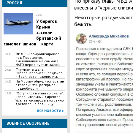
По приказу главы МВД А
РОССИЯ
внесены в “черные списки
22:55
Некоторые раздумывают 
У берегов
бежать.
Крыма
засекли
британский
самолет-шпион – карта
МИД РФ поиронизировал
20:33
над Порошенко,
выступившем на саммите
НАТО перед пустым залом
Фигуранты дела
20:16
"Оборонсервиса" Сердюков
и Васильева поженились
На Москву обрушится ураган
16:30
с грозой: МЧС раскрыло
подробности
"Оступился и упал со скалы":
15:08
исполнительный директор
Уралвагонзавода экстренно
доставлен в больницу
ВСЕ НОВОСТИ »
ВОЕННОЕ ОБОЗРЕНИЕ