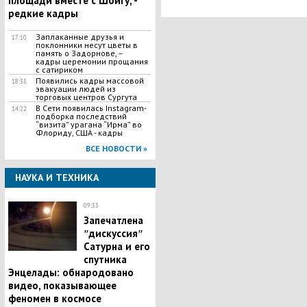
площади вместе с Шойгу, -
редкие кадры
Заплаканные друзья и
17:10
поклонники несут цветы в
память о Задорнове, –
кадры церемонии прощания
с сатириком
Появились кадры массовой
18:35
эвакуации людей из
торговых центров Сургута
В Сети появилась Іnstagram-
14:22
подборка последствий
“визита” урагана “Ирма” во
Флориду, США - кадры
ВСЕ НОВОСТИ »
НАУКА И ТЕХНИКА
09:33
Запечатлена
ʺдискуссияʺ
Сатурна и его
спутника
Энцелады: обнародовано
видео, показывающее
феномен в космосе