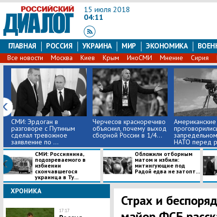
15 июля 2018
04:11
ГЛАВНАЯ
РОССИЯ
УКРАИНА
МИР
ЭКОНОМИКА
ВОЕН
Все новости
Москва
Киев
Крым
ИноСМИ
Мнение
Сирия
СМИ: Эрдоган в
Черчесов красноречиво
Американские
разговоре с Путиным
объяснил, почему выход
проговорилис
сделал тревожное
сборной России в 1/4...
запредельном
заявление по ...
НАТО перед р.
СМИ: Россиянина,
Обложили отборным
подозреваемого в
матом и избили:
избиении
митингующие под
скончавшегося
Радой едва не затопт...
украинца в Ту...
ХРОНИКА
Страх и беспоряд
17:17
майор ФСБ расск