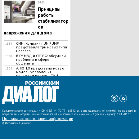
14:33
Принципы
работы
стабилизатор
ов
напряжения для дома
СМИ: Компания UNIPUMP
11:54
представила три новых типа
насосов
В ГУ МВД и ОП РФ обсудили
15:18
проблемы в сфере
общепита
АЛЮТЕХ представил новую
12:05
модель управления
приводом роллет, - СМИ
ВСЕ НОВОСТИ »
Свидетельство о регистрации СМИ ЭЛ № ФС 77 - 68342 выдано федеральной службой по надзору в
сфере связи, информационных технологий и массовых коммуникаций (Роскомнадзор) 16.01.2017 г.
Правила использования информации
©
Российский диалог