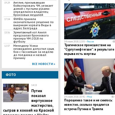
Англия, призывавшая
19:29
бойкотировать ЧМ, уезжает
домой с пустыми руками:
определился владелец
бронзовых медалей
ФИФА приняла
17:34
окончательное решение по
выкрикам хорвата Виды в
адрес Белграда
Эрмитажный кот Ахилл
13:56
предсказал бронзового
призера ЧМ-2018 по
футболу
14 июля 2018, 12:05 —
Россия
​Трагическое происшествие на
Менеджер Усика
12:37
неожиданно допустил срыв
"Сургутнефтегазе": в результате
боя с Гассиевым за неделю
взрыва есть жертвы
до поединка и назвал
причину
ВСЕ НОВОСТИ »
ФОТО
14:13
Путин
показал
14 июля 2018, 10:41 —
Мир
виртуозное
Порошенко такое и не снилось:
известно, сколько продлится
мастерство,
встреча Путина и Трампа
сыграв в хоккей на Красной