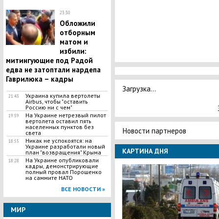
23:30
Обложили
отборным
матом и
избили:
митингующие под Радой
едва не затоптали нардепа
Гаврилюка – кадры
Загрузка...
Украина купила вертолеты
21:43
Airbus, чтобы "оставить
Россию ни с чем"
На Украине нетрезвый пилот
19:59
вертолета оставил пять
населенных пунктов без
Новости партнеров
света
Никак не успокоятся: на
18:55
Украине разработали новый
КАРТИНА ДНЯ
план "возвращения" Крыма
На Украине опубликовали
18:28
кадры, демонстрирующие
полный провал Порошенко
на саммите НАТО
ВСЕ НОВОСТИ »
МИР