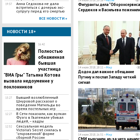
14 июля 2018, 20:16 —
Россия
​Анна Седокова не дала
Фигуранты дела "Оборонсервиса
19:37
встретиться с дочерью экс-
Сердюков и Васильева поженили
супругу перед его смертью
ВСЕ НОВОСТИ »
НОВОСТИ 18+
16:42
Полностью
обнаженная
бывшая
14 июля 2018, 18:11 —
Мир
участница
Додон дал важное обещание
"ВИА Гры" Татьяна Котова
Путину и послал Западу четкий
вызвала недоумение у
сигнал
поклонников
Бывший возлюбленный
15:27
Шнуровой рассказал о
поведении Матильды во
время постельных игр
В Сети показали, как вулкан
12:27
Фуэго в Гватемале убивал
людей, – кадры
Сексуальная модель
12:32
Victoria’s Secret снялась в
"откровенной" форме
14 июля 2018, 16:51 —
Мир
сборной России
СМИ выяснили, из-за чего началс