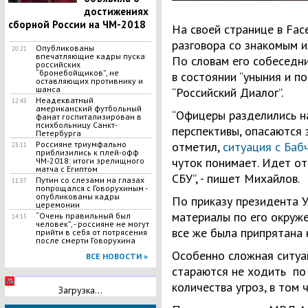
достижениях
сборной России на ЧМ-2018
На своей странице в Fac
разговора со знакомым 
Опубликованы
20:21
впечатляющие кадры пуска
По словам его собеседни
российских
“бронебойщиков”, не
в состоянии “уныния и п
оставляющих противнику и
шанса
“Российский Диалог”.
Неадекватный
12:43
американский футбольный
“Офицеры разделились на
фанат госпитализирован в
психбольницу Санкт-
перспективы, опасаются з
Петербурга
Россияне триумфально
отметил,
ситуация с Баб
23:11
приблизились к плей-офф
чуток понимает. Идет о
ЧМ-2018: итоги зрелищного
матча с Египтом
СБУ”, - пишет Михайлов.
Путин со слезами на глазах
11:37
попрощался с Говорухиным -
опубликованы кадры
По приказу президента 
церемонии
материалы по его окруж
​“Очень правильный был
14:15
человек”, - россияне не могут
все же была припрятана н
прийти в себя от потрясения
после смерти Говорухина
Особенно сложная ситуац
ВСЕ НОВОСТИ »
стараются не ходить по
количества угроз, в том 
Загрузка...