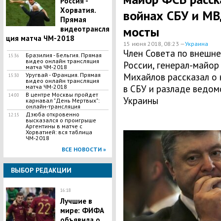
Россия -
Хорватия.
войнах СБУ и МВ
Прямая
мосты
видеотрансля
ция матча ЧМ-2018
15 июня 2018, 08:23 —
Украина
​Член Совета по внешн
Бразилия - Бельгия. Прямая
15:36
видео онлайн трансляция
России, генерал-майор
матча ЧМ-2018
Уругвай - Франция. Прямая
Михайлов рассказал о
15:30
видео онлайн трансляция
матча ЧМ-2018
в СБУ и разладе ведо
В центре Москвы пройдет
14:00
Украины
карнавал "День Мертвых":
онлайн-трансляция
Дзюба откровенно
12:15
высказался о проигрыше
Аргентины в матче с
Хорватией: вся таблица
ЧМ-2018
ВСЕ НОВОСТИ »
ВЫБОР РЕДАКЦИИ
16:18
Лучшие в
мире: ФИФА
объявила о