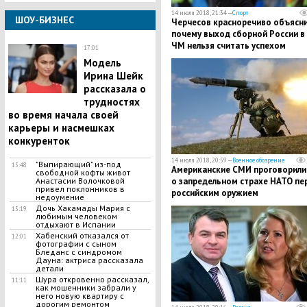
14 июля 2018, 21:34 —
Спорт
ШОУ-БИЗНЕС
Черчесов красноречиво объясни
почему выход сборной России в 
ЧМ нельзя считать успехом
17:01
Модель
Ирина Шейк
рассказала о
трудностях
во время начала своей
карьеры и насмешках
конкуренток
14 июля 2018, 20:59 —
Военное обозрение
"Выпирающий" из-под
15:48
Американские СМИ проговорили
свободной кофты живот
Анастасии Волочковой
о запредельном страхе НАТО пе
привел поклонников в
российским оружием
недоумение
Дочь Хакамады Мария с
15:19
любимым человеком
отдыхают в Испании
Хабенский отказался от
12:01
фотографии с сыном
Бледанс с синдромом
Дауна: актриса рассказала
детали
Шура откровенно рассказал,
11:11
как мошенники забрали у
него новую квартиру с
дорогим ремонтом