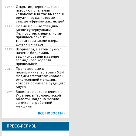
Открытие, переписавшее
09:32
историю появления
человека: в Китае выявлены
орудия труда, которые
старше африканских людей
Новые мощные трещины
09:25
возле супервулкана
Йеллоустон: специалистам
пришлось закрыть
территории возле озера
Дженни – кадры
Взорвался, а затем рухнул
09:23
наземь: боливийцы
зафиксировали падение
громадного корабля
пришельцев
Происшествие в
20:15
поликлинике: во время УЗИ
медики сфотографировали
руку усопшей женщины,
которая обнимала будущего
внука
Зловещее захоронение на
19:39
Украине: в Тернопольской
области найдена могила
заживо погребенной
женщины
ВСЕ НОВОСТИ »
ПРЕСС-РЕЛИЗЫ