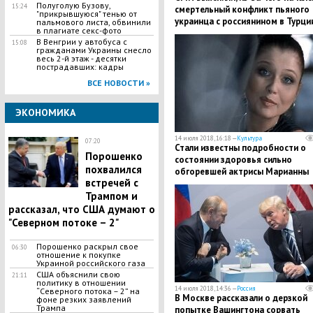
Полуголую Бузову,
15:24
смертельный конфликт пьяного
"прикрывшуюся" тенью от
украинца с россиянином в Турци
пальмового листа, обвинили
в плагиате секс-фото
В Венгрии у автобуса с
15:08
гражданами Украины снесло
весь 2-й этаж - десятки
пострадавших: кадры
ВСЕ НОВОСТИ »
ЭКОНОМИКА
14 июля 2018, 16:18 —
Культура
07:20
Стали известны подробности о
Порошенко
состоянии здоровья сильно
похвалился
обгоревшей актрисы Марианны
встречей с
Рубинчик
Трампом и
рассказал, что США думают о
"Северном потоке – 2"
Порошенко раскрыл свое
06:30
отношение к покупке
Украиной российского газа
США объяснили свою
21:11
политику в отношении
14 июля 2018, 14:36 —
Россия
“Северного потока – 2” на
В Москве рассказали о дерзкой
фоне резких заявлений
Трампа
попытке Вашингтона сорвать