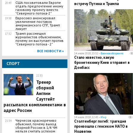
США посоветовали Европе
20:49
встречу Путина и Трампа
отдать предпочтение иному
газовому проекту вместо
"Северного потока-2"
Евросоюз анонсировал
19:58
увеличение поставок
американского СПГ, Трамп
ликует
Трамп рассмешил
17:32
журналистов объяснением,
почему он выступает против
"Северного потока - 2"
ВСЕ НОВОСТИ »
14 июля 2018, 13:32 —
Военное обозрение
Стало известно, какую
бронетехнику Киев отправит в
СПОРТ
Донбасс
22:33
Тренер
сборной
Англии
Саутгейт
рассыпался комплиментами в
адрес России
14 июля 2018, 12:45 —
Мир
Черчесов красноречиво
​Столтенберг погиб: трагедия
21:34
объяснил, почему выход
произошла с генсеком НАТО в
сборной России в 1/4 ЧМ
нельзя считать успехом
Норвегии