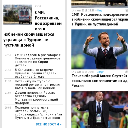
23:39
14 июля 2018, 23:39 —
Мир
СМИ:
СМИ: Россиянина, подозреваемо
Россиянина,
в избиении скончавшегося укра
подозреваем
в Турции, не пустили домой
ого в
избиении скончавшегося
украинца в Турции, не
пустили домой
СМИ: Эрдоган в разговоре с
22:58
Путиным сделал тревожное
заявление по Сирии –
детали
В Хельсинки ко встрече
21:58
14 июля 2018, 22:33 —
Спорт
Путина и Трампа создали
Тренер сборной Англии Саутгейт
особенное блюдо
рассыпался комплиментами в ад
Нетаньяху выступил с
21:50
жесткой речью и пригрозил
России
ХАМАСу большой войной
Додон попросил Россию
21:04
бесплатно сделать
Молдавии дорогостоящий
подарок
Полиция припугнула
20:05
жителей Хельсинки,
собирающихся "шпионить" за
Путиным и Трампом из окон
ВСЕ НОВОСТИ »