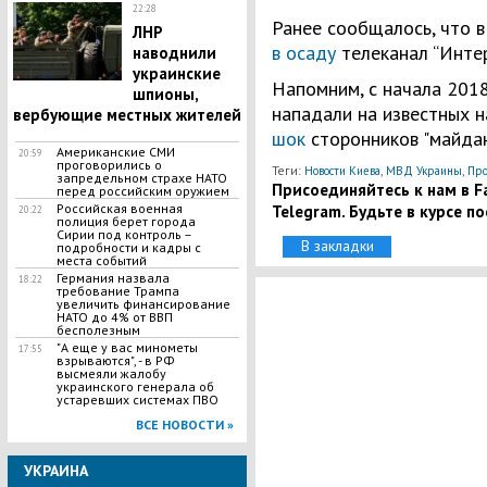
22:28
Ранее сообщалось, что 
ЛНР
в осаду
телеканал “Интер
наводнили
украинские
Напомним, с начала 201
шпионы,
нападали на известных 
вербующие местных жителей
шок
сторонников "майдан
Американские СМИ
20:59
проговорились о
Теги:
,
,
Новости Киева
МВД Украины
Про
запредельном страхе НАТО
Присоединяйтесь к нам в Fa
перед российским оружием
Российская военная
Telegram. Будьте в курсе п
20:22
полиция берет города
Сирии под контроль –
В закладки
подробности и кадры с
места событий
Германия назвала
18:22
требование Трампа
увеличить финансирование
НАТО до 4% от ВВП
бесполезным
"А еще у вас минометы
17:55
взрываются", - в РФ
высмеяли жалобу
украинского генерала об
устаревших системах ПВО
ВСЕ НОВОСТИ »
УКРАИНА