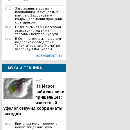
Заплаканные друзья и
17:10
поклонники несут цветы в
память о Задорнове, –
кадры церемонии прощания
с сатириком
Появились кадры массовой
18:35
эвакуации людей из
торговых центров Сургута
В Сети появилась Іnstagram-
14:22
подборка последствий
“визита” урагана “Ирма” во
Флориду, США - кадры
ВСЕ НОВОСТИ »
НАУКА И ТЕХНИКА
10:29
На Марсе
найдены лики
пришельцев:
известный
уфолог озвучил координаты
находки
Британцы могут пережить
10:13
новую эпидемию чумы: