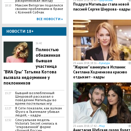
раскритиковал звезду
23 июля 2018, 18:49 —
Шоу-бизнес
Подруга Матильды стала новой
​Максим Виторган поделился
18:10
своими проблемами в браке
пассией Сергея Шнурова - кадры
с Ксенией Собчак
ВСЕ НОВОСТИ »
НОВОСТИ 18+
16:42
Полностью
обнаженная
бывшая
23 июля 2018, 18:16 —
Культура
участница
​"Жаркие" каникулы в Испании:
"ВИА Гры" Татьяна Котова
Светлана Ходченкова красиво
вызвала недоумение у
отдыхает - кадры
поклонников
Бывший возлюбленный
15:27
Шнуровой рассказал о
поведении Матильды во
время постельных игр
В Сети показали, как вулкан
12:27
Фуэго в Гватемале убивал
людей, – кадры
Сексуальная модель
12:32
Victoria’s Secret снялась в
23 июля 2018, 17:42 —
Мир
"откровенной" форме
​Анастасия Шубская скоро будет
сборной России