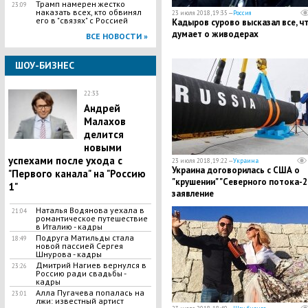
Трамп намерен жестко
23:09
наказать всех, кто обвинял
23 июля 2018, 19:35 —
Россия
его в "связях" с Россией
Кадыров сурово высказал все, ч
думает о живодерах
ВСЕ НОВОСТИ »
ШОУ-БИЗНЕС
22:33
​Андрей
Малахов
делится
новыми
успехами после ухода с
23 июля 2018, 19:22 —
Украина
Украина договорилась с США о
"Первого канала" на "Россию
"крушении" "Северного потока-2"
1"
заявление
Наталья Водянова уехала в
21:04
романтическое путешествие
в Италию - кадры
Подруга Матильды стала
18:49
новой пассией Сергея
Шнурова - кадры
Дмитрий Нагиев вернулся в
23:26
Россию ради свадьбы -
кадры
Алла Пугачева попалась на
23:01
лжи: известный артист