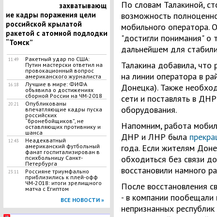
По словам Талакиной, с
захватывающ
ие кадры поражения цели
возможность полноценно
российской крылатой
мобильного оператора. О
ракетой с атомной подлодки
"достигли понимания" о 
“Томск”
дальнейшем для стабилиз
Ракетный удар по США:
11:49
Талакина добавила, что 
Путин мастерски ответил на
провокационный вопрос
на линии оператора в рай
американского журналиста
Лучшие в мире: ФИФА
16:18
Донецка). Также необхо
объявила о достижениях
сборной России на ЧМ-2018
сети и поставлять в ДН
Опубликованы
20:21
оборудования.
впечатляющие кадры пуска
российских
“бронебойщиков”, не
Напомним, работа мобил
оставляющих противнику и
шанса
ДНР и ЛНР была
прекра
Неадекватный
12:43
американский футбольный
года. Если жителям Доне
фанат госпитализирован в
обходиться без связи до
психбольницу Санкт-
Петербурга
восстановили намного ра
Россияне триумфально
23:11
приблизились к плей-офф
ЧМ-2018: итоги зрелищного
После восстановления св
матча с Египтом
- в компании пообещали 
ВСЕ НОВОСТИ »
непризнанных республик