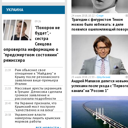
УКРАИНА
24 июля 2018, 10:22 —
Спорт
Трагедии с фигуристом Теном
09:26
можно было избежать: в деле
"Похорон не
появился ошеломляющий повор
будет", -
сестра
Сенцова
опровергла информацию о
"предсмертном состоянии"
режиссера
Рим объяснил свое
21:39
отношение к “Майдану” и
Крыму после резонансного
23 июля 2018, 22:33 —
Шоу-бизнес
заявления вице-премьера
​Андрей Малахов делится новым
Италии
успехами после ухода с "Первог
Массовые аресты украинцев
21:33
канала" на "Россию 1"
в Греции: Денисова сделала
громкое заявление и
рассказала подробности
На Украине признали, что
20:45
Крымский мост построен
"качественно и на века"
Украинские власти
20:38
намерены лишить крымских
моряков работы
ВСЕ НОВОСТИ »