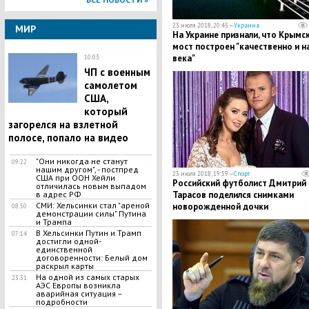
23 июля 2018, 20:45 —
Украина
МИР
На Украине признали, что Крымс
мост построен "качественно и н
века"
10:03
ЧП с военным
самолетом
США,
который
загорелся на взлетной
полосе, попало на видео
"Они никогда не станут
09:22
нашим другом", - постпред
23 июля 2018, 19:59 —
Спорт
США при ООН Хейли
Российский футболист Дмитрий
отличилась новым выпадом
в адрес РФ
Тарасов поделился снимками
СМИ: Хельсинки стал "ареной
новорожденной дочки
08:50
демонстрации силы" Путина
и Трампа
В Хельсинки Путин и Трамп
07:14
достигли одной-
единственной
договоренности: Белый дом
раскрыл карты
На одной из самых старых
23:31
АЭС Европы возникла
аварийная ситуация –
подробности