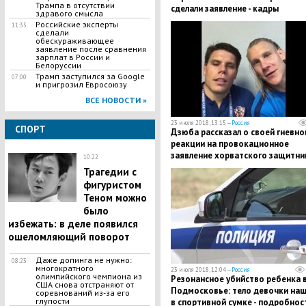
Трампа в отсутствии
сделали заявление - кадры
здравого смысла
Российские эксперты
11:35
сделали
обескураживающее
заявление после сравнения
зарплат в России и
Белоруссии
Трамп заступился за Google
07:00
и пригрозил Евросоюзу
ВСЕ НОВОСТИ »
23 июля 2018, 13:15 —
Россия
СПОРТ
Дзюба рассказал о своей гневно
реакции на провокационное
заявление хорватского защитни
10:22
Виды - подробности
Трагедии с
фигуристом
Теном можно
было
избежать: в деле появился
ошеломляющий поворот
Даже допинга не нужно:
08:23
многократного
23 июля 2018, 12:04 —
Россия
олимпийского чемпиона из
Резонансное убийство ребенка 
США снова отстраняют от
Подмосковье: тело девочки наш
соревнований из-за его
глупости
в спортивной сумке - подробнос