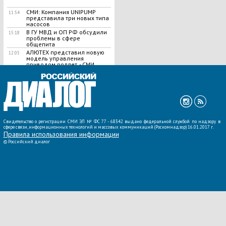
СМИ: Компания UNIPUMP
11:54
представила три новых типа
насосов
В ГУ МВД и ОП РФ обсудили
15:18
проблемы в сфере
общепита
АЛЮТЕХ представил новую
12:05
модель управления
приводом роллет, - СМИ
ВСЕ НОВОСТИ »
Свидетельство о регистрации СМИ ЭЛ № ФС 77 - 68342 выдано федеральной службой по надзору в
сфере связи, информационных технологий и массовых коммуникаций (Роскомнадзор) 16.01.2017 г.
Правила использования информации
©
Российский диалог