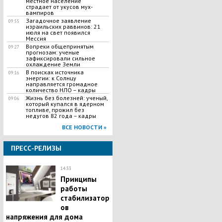
местное население
страдает от укусов мух-
вампиров
Загадочное заявление
09:55
израильских раввинов: 21
июля на свет появился
Мессия
Вопреки общепринятым
09:27
прогнозам: ученые
зафиксировали сильное
охлаждение Земли
В поисках источника
09:16
энергии: к Солнцу
направляется громадное
количество НЛО – кадры
Жизнь без болезней: ученый,
09:06
который купался в ядерном
топливе, прожил без
недугов 82 года – кадры
ВСЕ НОВОСТИ »
ПРЕСС-РЕЛИЗЫ
14:33
Принципы
работы
стабилизатор
ов
напряжения для дома