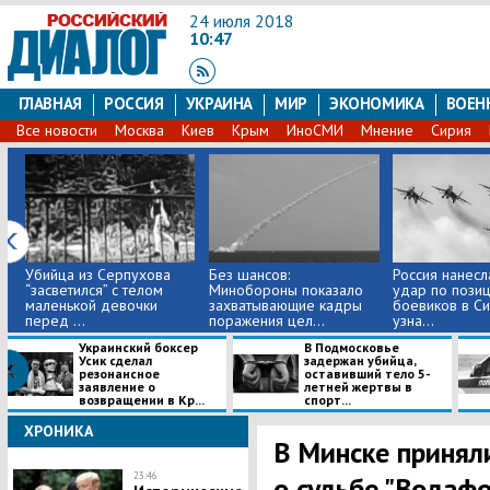
24 июля 2018
10:47
ГЛАВНАЯ
РОССИЯ
УКРАИНА
МИР
ЭКОНОМИКА
ВОЕН
Все новости
Москва
Киев
Крым
ИноСМИ
Мнение
Сирия
Убийца из Серпухова
Без шансов:
Россия нанес
“засветился” с телом
Минобороны показало
удар по пози
маленькой девочки
захватывающие кадры
боевиков в С
перед ...
поражения цел...
узна...
Украинский боксер
В Подмосковье
Усик сделал
задержан убийца,
резонансное
оставивший тело 5-
заявление о
летней жертвы в
возвращении в Кр...
спорт...
ХРОНИКА
В Минске принял
23:46
о судьбе "Водаф