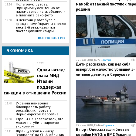
мамой: отважный поступок пер
Полуголую Бузову,
15:24
"прикрывшуюся" тенью от
родами
пальмового листа, обвинили
в плагиате секс-фото
В Венгрии у автобуса с
15:08
гражданами Украины снесло
весь 2-й этаж - десятки
пострадавших: кадры
ВСЕ НОВОСТИ »
ЭКОНОМИКА
23 июля 2018, 16:27 —
Россия
17:39
Дети рассказали, как вел себя
Сдали назад:
изверг, безжалостно убивший 5-
летнюю девочку в Серпухове
глава МИД
Италии
поддержал
санкции в отношении России
Украина намерена
12:48
блокировать работу
российских портов в
Черноморском бассейне
Страны G20 рассказали, что
07:00
может погубить мировую
23 июля 2018, 13:44 —
Украина
экономику
В порт Одессы зашли боевые
Французский министр
17:11
корабли НАТО: в ВМС Украины
"сорвался" на США, обвинив