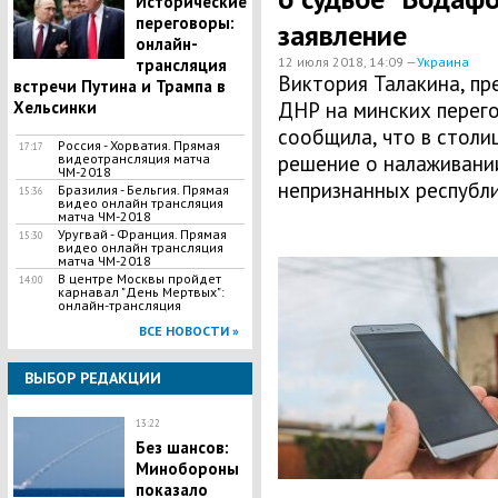
Исторические
переговоры:
заявление
онлайн-
12 июля 2018, 14:09 —
Украина
трансляция
Виктория Талакина, пр
встречи Путина и Трампа в
Хельсинки
ДНР на минских перег
сообщила, что в столи
Россия - Хорватия. Прямая
17:17
видеотрансляция матча
решение о налаживании
ЧМ-2018
непризнанных республи
Бразилия - Бельгия. Прямая
15:36
видео онлайн трансляция
матча ЧМ-2018
Уругвай - Франция. Прямая
15:30
видео онлайн трансляция
матча ЧМ-2018
В центре Москвы пройдет
14:00
карнавал "День Мертвых":
онлайн-трансляция
ВСЕ НОВОСТИ »
ВЫБОР РЕДАКЦИИ
13:22
Без шансов:
Минобороны
показало