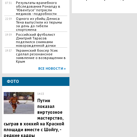
​Результаты врачебного
07:31
обследования Роналду в
"Ювентусе" потрясли
медиков - подробности
Одного из убийц Дениса
22:59
Тена выпустили из тюрьмы
за день до гибели
спортсмена
Российский футболист
19:59
Дмитрий Тарасов
поделился снимками
новорожденной дочки
Украинский боксер Усик
19:37
сделал резонансное
заявление о возвращении в
Крым
ВСЕ НОВОСТИ »
ФОТО
14:13
Путин
показал
виртуозное
мастерство,
сыграв в хоккей на Красной
площади вместе с Шойгу, -
редкие кадры