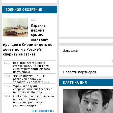
ВОЕННОЕ ОБОЗРЕНИЕ
07:59
​Израиль
держит
армию
наготове:
иранцев в Сирии видеть не
хочет, но и с Россией
Загрузка...
спорить не станет
Военные всего мира в
06:31
страхе: российский ТУ-95
сможет истребить любого
Новости партнеров
противника
"Им не платят", – в ДНР
22:40
раскрыли правду о
заработных платах в ВСУ
КАРТИНА ДНЯ
Украина получит
21:26
современные снайперские
винтовки из Канады
США крупно опозорились во
20:14
время отработки
противокорабельных
ударов – кадры
ВСЕ НОВОСТИ »