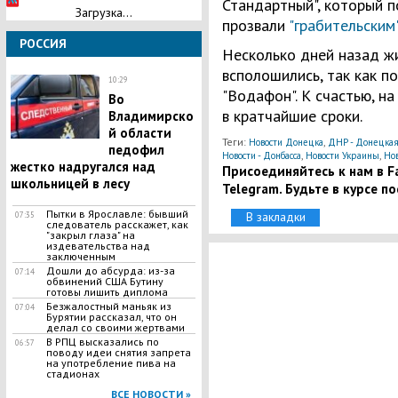
Стандартный", который п
Загрузка...
прозвали
"грабительским
РОССИЯ
Несколько дней назад ж
всполошились, так как п
10:29
"Водафон". К счастью, н
Во
в кратчайшие сроки.
Владимирско
й области
Теги:
,
Новости Донецка
ДНР - Донецкая
педофил
,
,
Новости - Донбасса
Новости Украины
Но
жестко надругался над
Присоединяйтесь к нам в Fa
школьницей в лесу
Telegram. Будьте в курсе п
​Пытки в Ярославле: бывший
В закладки
07:35
следователь расскажет, как
"закрыл глаза" на
издевательства над
заключенным
​Дошли до абсурда: из-за
07:14
обвинений США Бутину
готовы лишить диплома
Безжалостный маньяк из
07:04
Бурятии рассказал, что он
делал со своими жертвами
В РПЦ высказались по
06:57
поводу идеи снятия запрета
на употребление пива на
стадионах
ВСЕ НОВОСТИ »