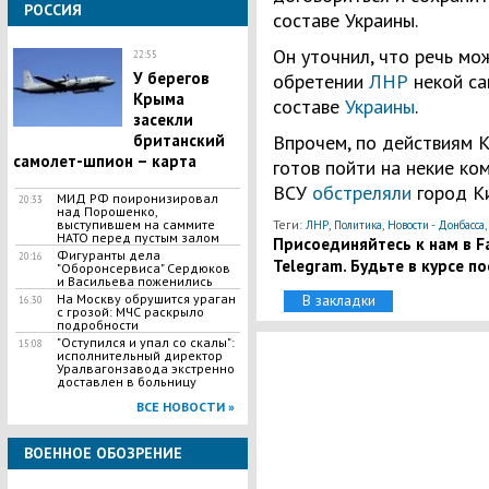
РОССИЯ
составе Украины.
Он уточнил, что речь мо
22:55
У берегов
обретении
ЛНР
некой са
Крыма
составе
Украины
.
засекли
британский
Впрочем, по действиям К
самолет-шпион – карта
готов пойти на некие ком
ВСУ
обстреляли
город Ки
МИД РФ поиронизировал
20:33
над Порошенко,
выступившем на саммите
Теги:
,
,
ЛНР
Политика
Новости - Донбасса
НАТО перед пустым залом
Присоединяйтесь к нам в Fa
Фигуранты дела
20:16
Telegram. Будьте в курсе п
"Оборонсервиса" Сердюков
и Васильева поженились
На Москву обрушится ураган
В закладки
16:30
с грозой: МЧС раскрыло
подробности
"Оступился и упал со скалы":
15:08
исполнительный директор
Уралвагонзавода экстренно
доставлен в больницу
ВСЕ НОВОСТИ »
ВОЕННОЕ ОБОЗРЕНИЕ