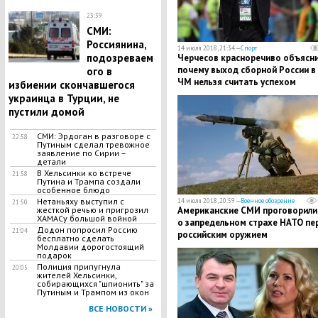
23:39
СМИ:
Россиянина,
14 июля 2018, 21:34 —
Спорт
подозреваем
Черчесов красноречиво объясни
почему выход сборной России в 
ого в
ЧМ нельзя считать успехом
избиении скончавшегося
украинца в Турции, не
пустили домой
СМИ: Эрдоган в разговоре с
22:58
Путиным сделал тревожное
заявление по Сирии –
детали
В Хельсинки ко встрече
21:58
Путина и Трампа создали
особенное блюдо
Нетаньяху выступил с
14 июля 2018, 20:59 —
Военное обозрение
21:50
жесткой речью и пригрозил
Американские СМИ проговорили
ХАМАСу большой войной
о запредельном страхе НАТО пе
Додон попросил Россию
21:04
российским оружием
бесплатно сделать
Молдавии дорогостоящий
подарок
Полиция припугнула
20:05
жителей Хельсинки,
собирающихся "шпионить" за
Путиным и Трампом из окон
ВСЕ НОВОСТИ »