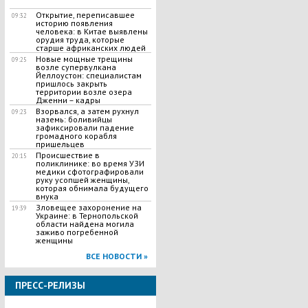
Открытие, переписавшее
09:32
историю появления
человека: в Китае выявлены
орудия труда, которые
старше африканских людей
Новые мощные трещины
09:25
возле супервулкана
Йеллоустон: специалистам
пришлось закрыть
территории возле озера
Дженни – кадры
Взорвался, а затем рухнул
09:23
наземь: боливийцы
зафиксировали падение
громадного корабля
пришельцев
Происшествие в
20:15
поликлинике: во время УЗИ
медики сфотографировали
руку усопшей женщины,
которая обнимала будущего
внука
Зловещее захоронение на
19:39
Украине: в Тернопольской
области найдена могила
заживо погребенной
женщины
ВСЕ НОВОСТИ »
ПРЕСС-РЕЛИЗЫ