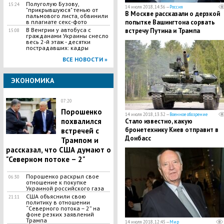
Полуголую Бузову,
15:24
14 июля 2018, 14:36 —
Россия
"прикрывшуюся" тенью от
В Москве рассказали о дерзкой
пальмового листа, обвинили
в плагиате секс-фото
попытке Вашингтона сорвать
В Венгрии у автобуса с
встречу Путина и Трампа
15:08
гражданами Украины снесло
весь 2-й этаж - десятки
пострадавших: кадры
ВСЕ НОВОСТИ »
ЭКОНОМИКА
07:20
Порошенко
14 июля 2018, 13:32 —
Военное обозрение
похвалился
Стало известно, какую
бронетехнику Киев отправит в
встречей с
Донбасс
Трампом и
рассказал, что США думают о
"Северном потоке – 2"
Порошенко раскрыл свое
06:30
отношение к покупке
Украиной российского газа
США объяснили свою
21:11
политику в отношении
“Северного потока – 2” на
фоне резких заявлений
Трампа
14 июля 2018, 12:45 —
Мир