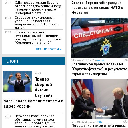
США посоветовали Европе
​Столтенберг погиб: трагедия
20:49
отдать предпочтение иному
произошла с генсеком НАТО в
газовому проекту вместо
Норвегии
"Северного потока-2"
Евросоюз анонсировал
19:58
увеличение поставок
американского СПГ, Трамп
ликует
Трамп рассмешил
17:32
журналистов объяснением,
почему он выступает против
"Северного потока - 2"
ВСЕ НОВОСТИ »
СПОРТ
14 июля 2018, 12:05 —
Россия
​Трагическое происшествие на
"Сургутнефтегазе": в результате
22:33
взрыва есть жертвы
Тренер
сборной
Англии
Саутгейт
рассыпался комплиментами в
адрес России
Черчесов красноречиво
21:34
объяснил, почему выход
14 июля 2018, 10:41 —
Мир
сборной России в 1/4 ЧМ
Порошенко такое и не снилось:
нельзя считать успехом