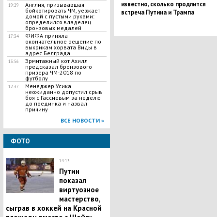
известно, сколько продлится
Англия, призывавшая
19:29
бойкотировать ЧМ, уезжает
встреча Путина и Трампа
домой с пустыми руками:
определился владелец
бронзовых медалей
ФИФА приняла
17:34
окончательное решение по
выкрикам хорвата Виды в
адрес Белграда
Эрмитажный кот Ахилл
13:56
предсказал бронзового
призера ЧМ-2018 по
футболу
Менеджер Усика
12:37
неожиданно допустил срыв
боя с Гассиевым за неделю
до поединка и назвал
причину
ВСЕ НОВОСТИ »
ФОТО
14:13
Путин
показал
виртуозное
мастерство,
сыграв в хоккей на Красной