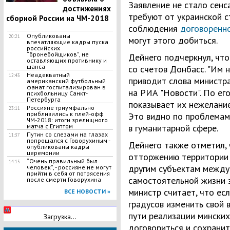
Заявление не стало сен
достижениях
требуют от украинской 
сборной России на ЧМ-2018
соблюдения
договоренн
Опубликованы
20:21
могут этого добиться.
впечатляющие кадры пуска
российских
“бронебойщиков”, не
Дейнего подчеркнул, что
оставляющих противнику и
шанса
со счетов Донбасс. "Им н
Неадекватный
12:43
приводит слова министра
американский футбольный
фанат госпитализирован в
на РИА "Новости". По ег
психбольницу Санкт-
Петербурга
показывает их нежелание
Россияне триумфально
23:11
приблизились к плей-офф
Это видно по проблемам 
ЧМ-2018: итоги зрелищного
матча с Египтом
в гуманитарной сфере.
Путин со слезами на глазах
11:37
попрощался с Говорухиным -
Дейнего также отметил, 
опубликованы кадры
церемонии
отторжению территории 
​“Очень правильный был
14:15
другим субъектам междун
человек”, - россияне не могут
прийти в себя от потрясения
самостоятельной жизни э
после смерти Говорухина
министр считает, что ес
ВСЕ НОВОСТИ »
градусов изменить свой 
пути реализации минских
Загрузка...
договориться и сохранит