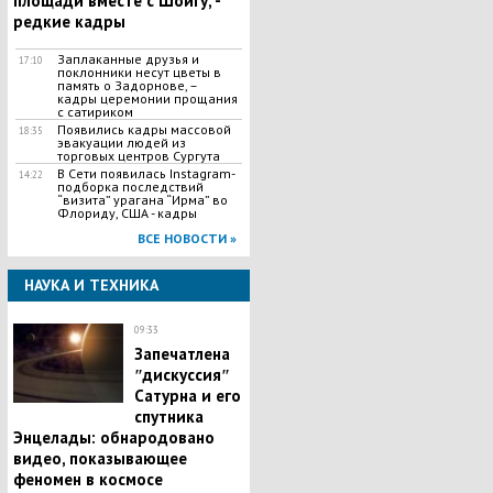
площади вместе с Шойгу, -
редкие кадры
Заплаканные друзья и
17:10
поклонники несут цветы в
память о Задорнове, –
кадры церемонии прощания
с сатириком
Появились кадры массовой
18:35
эвакуации людей из
торговых центров Сургута
В Сети появилась Іnstagram-
14:22
подборка последствий
“визита” урагана “Ирма” во
Флориду, США - кадры
ВСЕ НОВОСТИ »
НАУКА И ТЕХНИКА
09:33
Запечатлена
ʺдискуссияʺ
Сатурна и его
спутника
Энцелады: обнародовано
видео, показывающее
феномен в космосе