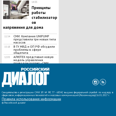
14:33
Принципы
работы
стабилизатор
ов
напряжения для дома
СМИ: Компания UNIPUMP
11:54
представила три новых типа
насосов
В ГУ МВД и ОП РФ обсудили
15:18
проблемы в сфере
общепита
АЛЮТЕХ представил новую
12:05
модель управления
приводом роллет, - СМИ
ВСЕ НОВОСТИ »
Свидетельство о регистрации СМИ ЭЛ № ФС 77 - 68342 выдано федеральной службой по надзору в
сфере связи, информационных технологий и массовых коммуникаций (Роскомнадзор) 16.01.2017 г.
Правила использования информации
©
Российский диалог