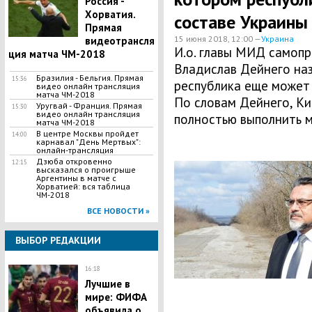
Россия -
Хорватия.
составе Украины
Прямая
15 июня 2018, 12:00 —
Украина
видеотрансля
И.о. главы МИД самоп
ция матча ЧМ-2018
Владислав Дейнего наз
Бразилия - Бельгия. Прямая
15:36
республика еще может 
видео онлайн трансляция
матча ЧМ-2018
По словам Дейнего, Ки
Уругвай - Франция. Прямая
15:30
видео онлайн трансляция
полностью выполнить м
матча ЧМ-2018
В центре Москвы пройдет
14:00
карнавал "День Мертвых":
онлайн-трансляция
Дзюба откровенно
12:15
высказался о проигрыше
Аргентины в матче с
Хорватией: вся таблица
ЧМ-2018
ВСЕ НОВОСТИ »
ВЫБОР РЕДАКЦИИ
16:18
Лучшие в
мире: ФИФА
объявила о