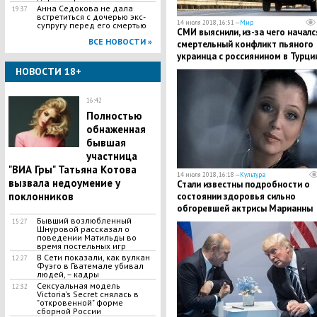
​Анна Седокова не дала
19:37
встретиться с дочерью экс-
14 июля 2018, 16:51 —
Мир
супругу перед его смертью
СМИ выяснили, из-за чего началс
ВСЕ НОВОСТИ »
смертельный конфликт пьяного
украинца с россиянином в Турци
НОВОСТИ 18+
16:42
Полностью
обнаженная
бывшая
участница
"ВИА Гры" Татьяна Котова
14 июля 2018, 16:18 —
Культура
вызвала недоумение у
Стали известны подробности о
поклонников
состоянии здоровья сильно
обгоревшей актрисы Марианны
Рубинчик
Бывший возлюбленный
15:27
Шнуровой рассказал о
поведении Матильды во
время постельных игр
В Сети показали, как вулкан
12:27
Фуэго в Гватемале убивал
людей, – кадры
Сексуальная модель
12:32
Victoria’s Secret снялась в
"откровенной" форме
сборной России