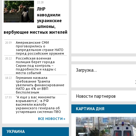
22:28
ЛНР
наводнили
украинские
шпионы,
вербующие местных жителей
Американские СМИ
20:59
проговорились о
запредельном страхе НАТО
перед российским оружием
Российская военная
20:22
полиция берет города
Сирии под контроль –
подробности и кадры с
Загрузка...
места событий
Германия назвала
18:22
требование Трампа
увеличить финансирование
НАТО до 4% от ВВП
бесполезным
Новости партнеров
"А еще у вас минометы
17:55
взрываются", - в РФ
высмеяли жалобу
украинского генерала об
КАРТИНА ДНЯ
устаревших системах ПВО
ВСЕ НОВОСТИ »
УКРАИНА