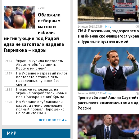
23:30
Обложили
отборным
матом и
14 июля 2018, 23:39 —
Мир
СМИ: Россиянина, подозреваемо
избили:
в избиении скончавшегося укра
митингующие под Радой
в Турции, не пустили домой
едва не затоптали нардепа
Гаврилюка – кадры
Украина купила вертолеты
21:43
Airbus, чтобы "оставить
Россию ни с чем"
На Украине нетрезвый пилот
19:59
вертолета оставил пять
населенных пунктов без
света
Никак не успокоятся: на
18:55
Украине разработали новый
14 июля 2018, 22:33 —
Спорт
план "возвращения" Крыма
Тренер сборной Англии Саутгейт
На Украине опубликовали
18:28
рассыпался комплиментами в ад
кадры, демонстрирующие
России
полный провал Порошенко
на саммите НАТО
ВСЕ НОВОСТИ »
МИР