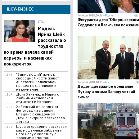
ШОУ-БИЗНЕС
14 июля 2018, 20:16 —
Россия
Фигуранты дела "Оборонсервиса
17:01
Сердюков и Васильева поженили
Модель
Ирина Шейк
рассказала о
трудностях
во время начала своей
карьеры и насмешках
конкуренток
"Выпирающий" из-под
15:48
свободной кофты живот
Анастасии Волочковой
14 июля 2018, 18:11 —
Мир
привел поклонников в
Додон дал важное обещание
недоумение
Путину и послал Западу четкий
Дочь Хакамады Мария с
15:19
сигнал
любимым человеком
отдыхают в Испании
Хабенский отказался от
12:01
фотографии с сыном
Бледанс с синдромом
Дауна: актриса рассказала
детали
Шура откровенно рассказал,
11:11
как мошенники забрали у
него новую квартиру с
дорогим ремонтом