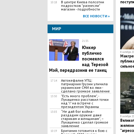
поступк
В центре Киева полсотни
10:18
подростков "разнесли"
магазин - подробности
ВСЕ НОВОСТИ »
МИР
21:35
Юнкер
публично
8 октября 2
​Макгр
посмеялся
публика
над Терезой
сильное
Мэй, передразнив ее танец
Автокефалия УПЦ:
17:14
патриархия Грузии уличила
украинские СМИ во лжи -
сделано громкое заявление
"Есть много проблем", -
13:50
Лукашенко расставил точки
над "і" на встрече с
президентом Украины
“Не дай бог война -
13:03
раздадим оружие даже
8 октября 2
старикам и женщинам”, –
Велико
Лукашенко сделал громкое
железн
заявление
"агресс
Британия готовится к бою с
10:19