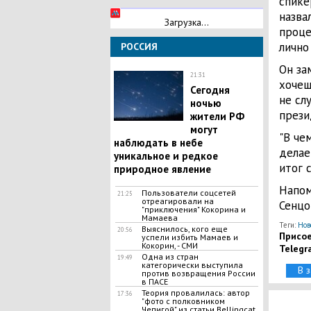
спике
назва
Загрузка...
проце
лично
РОССИЯ
Он за
21:31
хочеш
​Сегодня
не сл
ночью
прези
жители РФ
могут
"В че
наблюдать в небе
делае
уникальное и редкое
итог 
природное явление
Напом
Пользователи соцсетей
21:25
отреагировали на
Сенцо
"приключения" Кокорина и
Мамаева
Теги:
Нов
Выяснилось, кого еще
20:56
Присое
успели избить Мамаев и
Кокорин, - СМИ
Telegr
Одна из стран
19:49
категорически выступила
В 
против возвращения России
в ПАСЕ
Теория провалилась: автор
17:36
"фото с полковником
Чепигой" из статьи Bellingcat