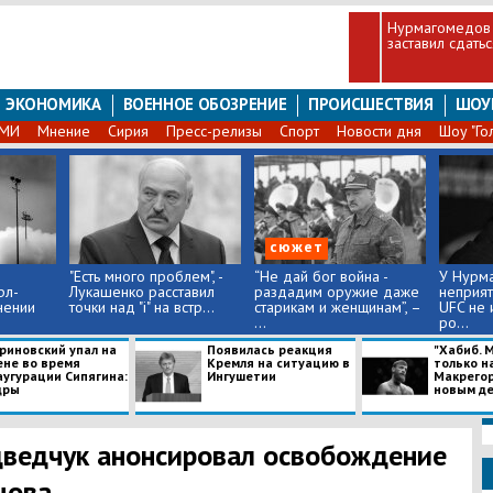
Нурмагомедов 
заставил сдать
ЭКОНОМИКА
ВОЕННОЕ ОБОЗРЕНИЕ
ПРОИСШЕСТВИЯ
ШОУ
СМИ
Мнение
Сирия
Пресс-релизы
Спорт
Новости дня
Шоу "Го
сюжет
"Есть много проблем", -
“Не дай бог война -
У Нурм
рл-
Лукашенко расставил
раздадим оружие даже
неприят
нении
точки над "і" на встр...
старикам и женщинам”, –
UFC не 
...
ро...
риновский упал на
Появилась реакция
"Хабиб. 
ене во время
Кремля на ситуацию в
только на
аугурации Сипягина:
Ингушетии
Макрегор
дры
новым дер
ведчук анонсировал освобождение
цова