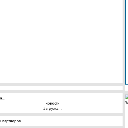
а...
З
новости
Загрузка...
и партнеров