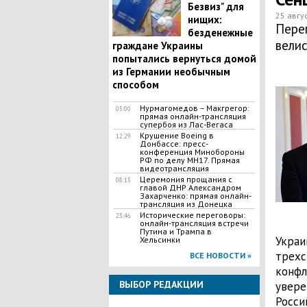
Безвиз" для
25 авгус
нищих:
Пере
безденежные
велис
граждане Украины
попытались вернуться домой
из Германии необычным
способом
Нурмагомедов – Макгрегор:
05:00
прямая онлайн-трансляция
супербоя из Лас-Вегаса
Крушение Boeing в
12:29
Донбассе: пресс-
конференция Минобороны
РФ по делу МН17. Прямая
видеотрансляция
Церемония прощания с
08:15
главой ДНР Александром
Захарченко: прямая онлайн-
трансляция из Донецка
Исторические переговоры:
23:46
онлайн-трансляция встречи
Путина и Трампа в
Украи
Хельсинки
трехс
ВСЕ НОВОСТИ »
конфл
ВЫБОР РЕДАКЦИИ
увере
Росси