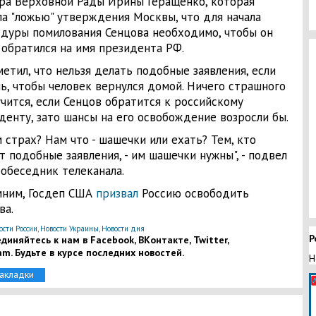
ра Верховной Рады Ирины Геращенко, которая
ла "ложью" утверждения Москвы, что для начала
дуры помилования Сенцова необходимо, чтобы он
 обратился на имя президента РФ.
метил, что нельзя делать подобные заявления, если
ь, чтобы человек вернулся домой. Ничего страшного
учится, если Сенцов обратится к российскому
денту, зато шансы на его освобождение возросли бы.
м страх? Нам что - шашечки или ехать? Тем, кто
т подобные заявления, - им шашечки нужны", - подвел
собеседник телеканала.
ним, Госдеп США
призвал
Россию освободить
ва.
ости России
,
Новости Украины
,
Новости дня
Р
диняйтесь к нам в Facebook, ВКонтакте, Twitter,
am. Будьте в курсе последних новостей.
Н
закладки