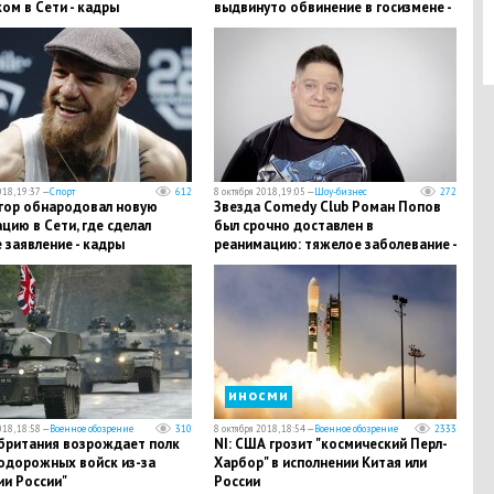
ом в Сети - кадры
выдвинуто обвинение в госизмене -
кадры
018, 19:37 —
Спорт
612
8 октября 2018, 19:05 —
Шоу-бизнес
272
егор обнародовал новую
Звезда Comedy Club Роман Попов
цию в Сети, где сделал
был срочно доставлен в
 заявление - кадры
реанимацию: тяжелое заболевание -
подробности
иносми
018, 18:58 —
Военное обозрение
310
8 октября 2018, 18:54 —
Военное обозрение
2333
британия возрождает полк
NI: США грозит "космический Перл-
одорожных войск из-за
Харбор" в исполнении Китая или
ии России"
России