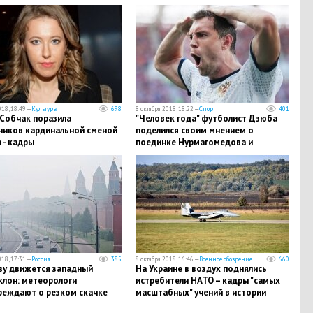
018, 18:49 —
Культура
698
8 октября 2018, 18:22 —
Спорт
401
 Собчак поразила
"Человек года" футболист Дзюба
ников кардинальной сменой
поделился своим мнением о
 - кадры
поединке Нурмагомедова и
Макгрегора
018, 17:31 —
Россия
385
8 октября 2018, 16:46 —
Военное обозрение
660
ву движется западный
На Украине в воздух поднялись
клон: метеорологи
истребители НАТО – кадры "самых
реждают о резком скачке
масштабных" учений в истории
ерного давления
страны