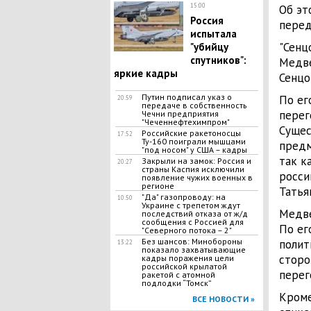
15:00
Об эт
Россия
перед
испытала
"Сенц
"убийцу
спутников":
Медве
яркие кадры
Сенцо
Путин подписал указ о
По ег
20:59
передаче в собственность
перег
Чечни предприятия
"Чеченнефтехимпром"
Сущес
Российские ракетоносцы
17:52
Ту-160 поиграли мышцами
предм
"под носом" у США – кадры
так к
Закрыли на замок: Россия и
20:27
страны Каспия исключили
росси
появление чужих военных в
регионе
Татья
"Да" газопроводу: на
10:50
Украине с трепетом ждут
Медве
последствий отказа от ж/д
сообщения с Россией для
По ег
"Северного потока – 2"
Без шансов: Минобороны
полит
13:22
показало захватывающие
сторо
кадры поражения цели
российской крылатой
перег
ракетой с атомной
подлодки “Томск”
Кроме
ВСЕ НОВОСТИ »