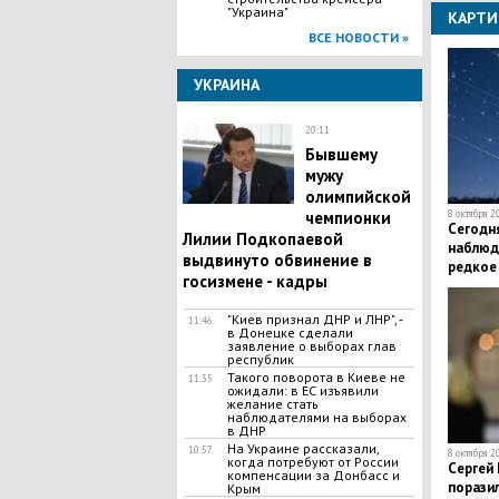
"Украина"
КАРТИ
ВСЕ НОВОСТИ »
УКРАИНА
20:11
​Бывшему
мужу
олимпийской
чемпионки
8 октября 2
​Сегодн
Лилии Подкопаевой
наблюда
выдвинуто обвинение в
редкое
госизмене - кадры
"Киев признал ДНР и ЛНР", -
11:46
в Донецке сделали
заявление о выборах глав
республик
Такого поворота в Киеве не
11:35
ожидали: в ЕС изъявили
желание стать
наблюдателями на выборах
в ДНР
На Украине рассказали,
10:57
8 октября 2
когда потребуют от России
Сергей
компенсации за Донбасс и
порази
Крым