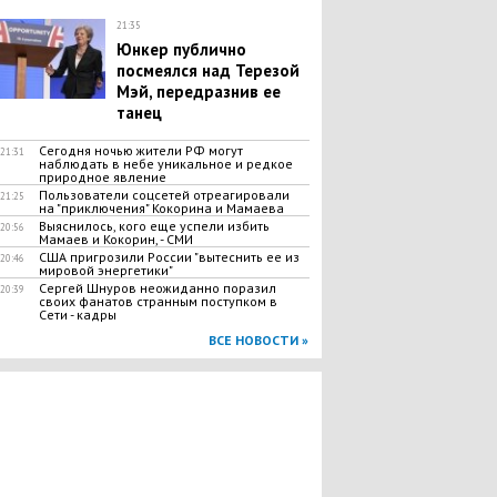
21:35
Юнкер публично
посмеялся над Терезой
Мэй, передразнив ее
танец
​Сегодня ночью жители РФ могут
21:31
наблюдать в небе уникальное и редкое
природное явление
Пользователи соцсетей отреагировали
21:25
на "приключения" Кокорина и Мамаева
Выяснилось, кого еще успели избить
20:56
Мамаев и Кокорин, - СМИ
США пригрозили России "вытеснить ее из
20:46
мировой энергетики"
Сергей Шнуров неожиданно поразил
20:39
своих фанатов странным поступком в
Сети - кадры
ВСЕ НОВОСТИ »