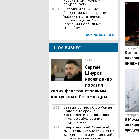
Россией: СМИ узнали
подробности
"Безвиз" для нищих:
09:34
безденежные граждане
Украины попытались
вернуться домой из
Германии необычным
способом
ВСЕ НОВОСТИ »
ШОУ-БИЗНЕС
8 октября 2
​Ксения
поклон
20:39
имиджа
Сергей
Шнуров
неожиданно
поразил
своих фанатов странным
поступком в Сети - кадры
Звезда Comedy Club Роман
19:05
Попов был срочно
доставлен в реанимацию:
8 октября 2
тяжелое заболевание -
​В Моск
подробности
антици
Неординарный 25-летний
18:49
предуп
сын Елены Яковлевой Денис
кардинально изменил свой
атмосф
образ - свежие кадры