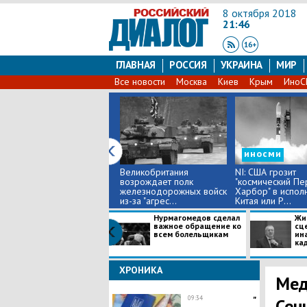
8 октября 2018
21:46
ГЛАВНАЯ
РОССИЯ
УКРАИНА
МИР
Все новости
Москва
Киев
Крым
Ино
иносми
Великобритания
NI: США грозит
возрождает полк
"космический Пе
железнодорожных войск
Харбор" в испол
из-за "агрес...
Китая или Р...
Нурмагомедов сделал
Жи
важное обращение ко
сц
всем болельщикам
ин
ка
ХРОНИКА
Мед
09:34
"
Сен