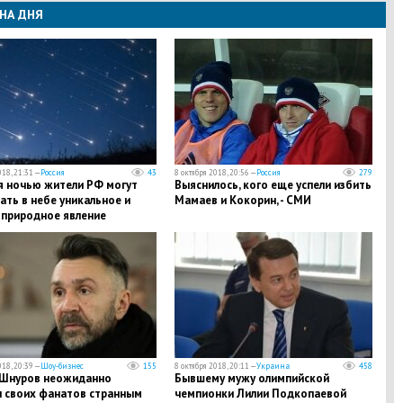
НА ДНЯ
018, 21:31 —
Россия
43
8 октября 2018, 20:56 —
Россия
279
я ночью жители РФ могут
Выяснилось, кого еще успели избить
ть в небе уникальное и
Мамаев и Кокорин, - СМИ
 природное явление
018, 20:39 —
Шоу-бизнес
155
8 октября 2018, 20:11 —
Украина
458
 Шнуров неожиданно
​Бывшему мужу олимпийской
л своих фанатов странным
чемпионки Лилии Подкопаевой