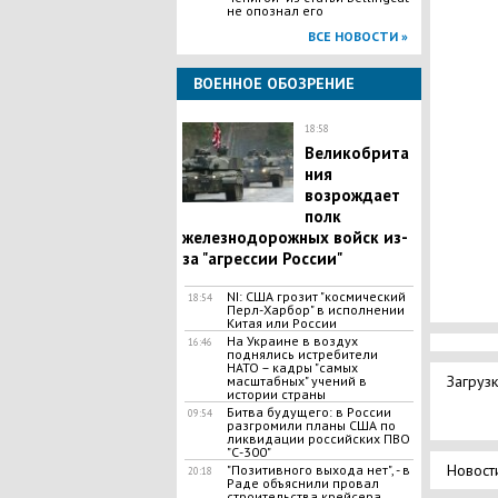
не опознал его
ВСЕ НОВОСТИ »
ВОЕННОЕ ОБОЗРЕНИЕ
18:58
Великобрита
ния
возрождает
полк
железнодорожных войск из-
за "агрессии России"
NI: США грозит "космический
18:54
Перл-Харбор" в исполнении
Китая или России
На Украине в воздух
16:46
поднялись истребители
НАТО – кадры "самых
Загрузк
масштабных" учений в
истории страны
Битва будущего: в России
09:54
разгромили планы США по
ликвидации российских ПВО
"С-300"
Новост
"Позитивного выхода нет", - в
20:18
Раде объяснили провал
строительства крейсера