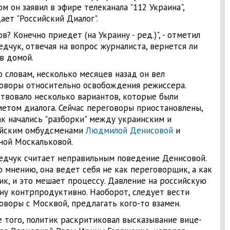
ом он заявил в эфире телеканала "112 Украина",
ает "Российский Диалог".
ов? Конечно приедет (на Украину - ред.)", - отметил
дчук, отвечая на вопрос журналиста, вернется ли
в домой.
о словам, несколько месяцев назад он вел
оворы относительно освобождения режиссера.
твовало несколько вариантов, которые были
етом диалога. Сейчас переговоры приостановлены,
ак начались "разборки" между украинским и
йским омбудсменами
Людмилой Денисовой
и
ной Москальковой.
дчук считает неправильным поведение Денисовой.
о мнению, она ведет себя не как переговорщик, а как
ик, и это мешает процессу. Давление на российскую
ну контрпродуктивно. Наоборот, следует вести
оворы с Москвой, предлагать кого-то взамен.
 того, политик раскритиковал высказывание вице-