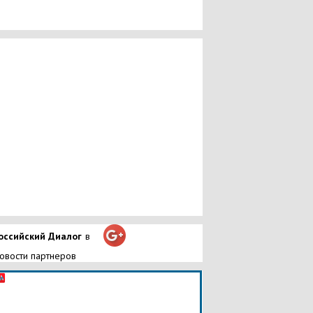
оссийский Диалог
в
овости партнеров