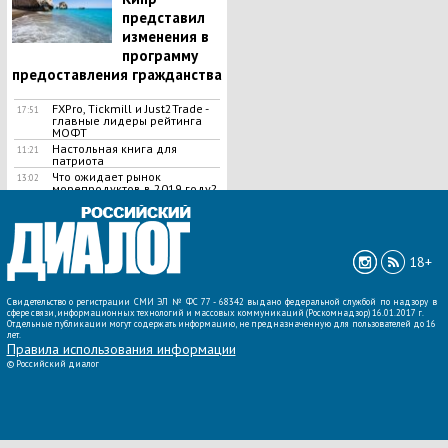
представил
изменения в
программу
предоставления гражданства
FXPro, Tickmill и Just2Trade -
17:51
главные лидеры рейтинга
МОФТ
Настольная книга для
11:21
патриота
Что ожидает рынок
13:02
морепродуктов в 2019 году?
ВСЕ НОВОСТИ »
18+
Свидетельство о регистрации СМИ ЭЛ № ФС 77 - 68342 выдано федеральной службой по надзору в
сфере связи, информационных технологий и массовых коммуникаций (Роскомнадзор) 16.01.2017 г.
Отдельные публикации могут содержать информацию, не предназначенную для пользователей до 16
лет.
Правила использования информации
©
Российский диалог