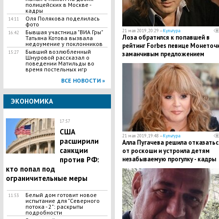
полицейских в Москве -
кадры
Оля Полякова поделилась
14:11
фото
21 мая 2019, 20:29 —
Культура
Бывшая участница "ВИА Гры"
16:42
Лоза обратился к попавшей в
Татьяна Котова вызвала
недоумение у поклонников
рейтинг Forbes певице Монеточк
Бывший возлюбленный
15:27
заманчивым предложением
Шнуровой рассказал о
поведении Матильды во
время постельных игр
ВСЕ НОВОСТИ »
ЭКОНОМИКА
17:57
США
21 мая 2019, 19:48 —
Культура
расширили
Алла Пугачева решила отказатьс
санкции
от роскоши и устроила детям
против РФ:
незабываемую прогулку - кадры
кто попал под
ограничительные меры
Белый дом готовит новое
11:53
испытание для "Северного
потока - 2": раскрыты
подробности