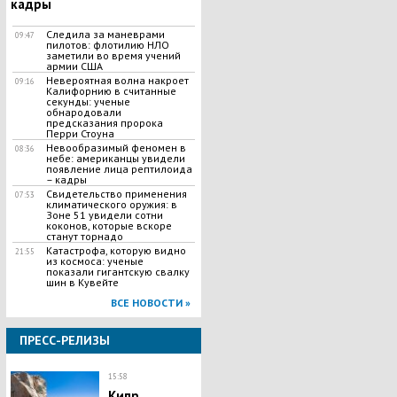
кадры
Следила за маневрами
09:47
пилотов: флотилию НЛО
заметили во время учений
армии США
Невероятная волна накроет
09:16
Калифорнию в считанные
секунды: ученые
обнародовали
предсказания пророка
Перри Стоуна
Невообразимый феномен в
08:36
небе: американцы увидели
появление лица рептилоида
– кадры
Свидетельство применения
07:53
климатического оружия: в
Зоне 51 увидели сотни
коконов, которые вскоре
станут торнадо
Катастрофа, которую видно
21:55
из космоса: ученые
показали гигантскую свалку
шин в Кувейте
ВСЕ НОВОСТИ »
ПРЕСС-РЕЛИЗЫ
15:58
Кипр