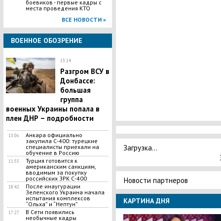
боевиков - первые кадры с
места проведения КТО
ВСЕ НОВОСТИ »
ВОЕННОЕ ОБОЗРЕНИЕ
13:14
Разгром ВСУ в
Донбассе:
большая
группа
военных Украины попала в
плен ДНР – подробности
​Анкара официально
13:06
закупила С-400: турецкие
Загрузка...
специалисты приехали на
обучение в Россию
Турция готовится к
11:55
американским санкциям,
вводимым за покупку
российских ЗРК С-400
Новости партнеров
После инаугурации
18:42
Зеленского Украина начала
испытания комплексов
КАРТИНА ДНЯ
“Ольха” и “Нептун”
В Сети появились
17:27
необычные кадры