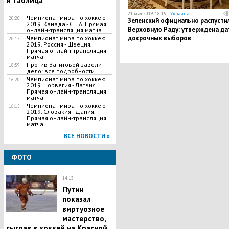
и таблица
21 мая 2019, 18:16 —
Украина
Чемпионат мира по хоккею
20:20
Зеленский официально распусти
2019. Канада - США. Прямая
Верховную Раду: утверждена да
онлайн-трансляция матча
досрочных выборов
Чемпионат мира по хоккею
20:15
2019. Россия - Швеция.
Прямая онлайн-трансляция
матча
Против Загитовой завели
18:59
дело: все подробности
Чемпионат мира по хоккею
16:20
2019. Норвегия - Латвия.
Прямая онлайн-трансляция
матча
Чемпионат мира по хоккею
16:15
2019. Словакия - Дания.
Прямая онлайн-трансляция
матча
ВСЕ НОВОСТИ »
ФОТО
14:13
Путин
показал
виртуозное
мастерство,
сыграв в хоккей на Красной