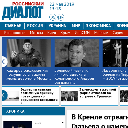
22 мая 2019
15:18
18+
ГЛАВНАЯ
РОССИЯ
УКРАИНА
МИР
ЭКОНОМИКА
ВОЕН
Все новости
Москва
Киев
Крым
ИноСМИ
Мнение
Сирия
Кадыров рассказал, как
Зеленский назначил
Лазарев получ
поступит со спасшими
личного адвоката
баллов на "Ев
жизнь девочки в Москв...
Коломойского Андрея
– 2019" от жюр
Богдана г...
Эксперты назвали
Зеленскому в жесткой
возможную причину
форме отказали во
потенциально
встрече с Трампом
серьезного конфликта
в...
ХРОНИКА
В Кремле отреаг
21:20
"
Глазьева о намер