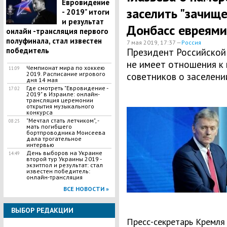
Евровидение
заселить "зачище
- 2019" итоги
и результат
Донбасс евреями
онлайн -трансляция первого
полуфинала, стал известен
7 мая 2019, 17:37 —
Россия
победитель
Президент Российской
не имеет отношения к 
Чемпионат мира по хоккею
11:09
2019. Расписание игрового
советников о заселени
дня 14 мая
​Где смотреть "Евровидение -
17:02
2019" в Израиле: онлайн-
трансляция церемонии
открытия музыкального
конкурса
"Мечтал стать летчиком", -
08:25
мать погибшего
бортпроводника Моисеева
дала трогательное
интервью
День выборов на Украине
14:49
второй тур Украины 2019 -
экзитпол и результат: стал
известен победитель:
онлайн-трансляция
ВСЕ НОВОСТИ »
ВЫБОР РЕДАКЦИИ
Пресс-секретарь Кремля