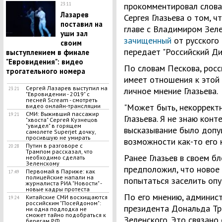
прокомментировал слова
23:11
Лазарев
Сергея Глазьева о том, ч
поставил на
главе с Владимиром Зел
уши зал
зачищенный
от русского
своим
передает "Российский Ди
выступлением в финале
"Евровидения": видео
По словам Пескова, рос
трогательного номера
имеет отношения к этой 
Сергей Лазарев выступил на
личное мнение Глазьева.
23:21
"Евровидении - 2019" с
песней Scream - смотреть
"Может быть, некоррект
видео онлайн-трансляции
СМИ: Выживший пассажир
19:21
Глазьева. Я не знаю конт
"хвоста" Сергей Кузнецов
"увидел" в горящем
высказывание было допу
самолете Superjet дочку,
просившую не умирать
возможности как-то его 
Путин в разговоре с
20:28
Трампом рассказал, что
Ранее Глазьев в своем бл
необходимо сделать
Зеленскому
предположил, что новое
Первомай в Париже: как
17:49
полицейские напали на
попытаться заселить оп
журналиста РИА "Новости" -
новые кадры протеста
По его мнению, админис
Китайские СМИ восхищаются
19:24
российским "Посейдоном":
президента Дональда Тр
ни одна подлодка не
сможет тайно подобраться к
Зеленского. Это связано
берегам РФ