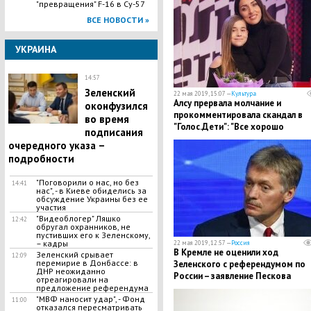
"превращения" F-16 в Су-57
ВСЕ НОВОСТИ »
УКРАИНА
14:57
​Зеленский
22 мая 2019, 15:07 —
Культура
Алсу прервала молчание и
оконфузился
прокомментировала скандал в
во время
"Голос.Дети": "Все хорошо
подписания
закончится"
очередного указа –
подробности
"Поговорили о нас, но без
14:41
нас", - в Киеве обиделись за
обсуждение Украины без ее
участия
​"Видеоблогер" Ляшко
12:42
обругал охранников, не
пустивших его к Зеленскому,
– кадры
22 мая 2019, 12:57 —
Россия
В Кремле не оценили ход
​Зеленский срывает
12:09
перемирие в Донбассе: в
Зеленского с референдумом по
ДНР неожиданно
России – заявление Пескова
отреагировали на
предложение референдума
"МВФ наносит удар", - Фонд
11:00
отказался пересматривать