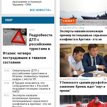
программу и покинул
Украину - СМИ
ВСЕ НОВОСТИ »
МИР
сюжет
22 мая 2019, 09:52 —
Мир
14:14
Эксперты назвали возможную
Подробности
причину потенциально серьезно
ДТП с
конфликта в Арктике - это не
Россия
российскими
туристами в
Италии: четверо
пострадавших в тяжелом
состоянии
Смертельное ДТП с
13:45
российскими туристами в
Италии: появились первые
кадры с места ЧП
22 мая 2019, 08:30 —
Украина
У Зеленского сделали русофобс
В Турции опасаются, что
10:46
сотрудничество с Россией
заявление: Кремль ждет "кнут и
подорвет позиции страны в
пряник"
НАТО
Эксперты назвали
09:52
возможную причину
потенциально серьезного
конфликта в Арктике - это не
Россия