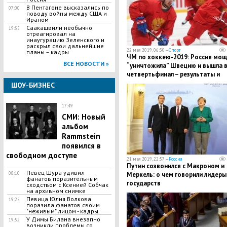
В Пентагоне высказались по
07:00
поводу войны между США и
Ираном
Саакашвили необычно
19:55
отреагировал на
инаугурацию Зеленского и
раскрыл свои дальнейшие
22 мая 2019, 06:30 —
Спорт
планы – кадры
ЧМ по хоккею-2019: Россия мо
ВСЕ НОВОСТИ »
“уничтожила” Швецию и вышла 
четвертьфинал – результаты и
таблица
ШОУ-БИЗНЕС
17:49
СМИ: Новый
альбом
Rammstein
появился в
свободном доступе
21 мая 2019, 22:57 —
Россия
Путин созвонился с Макроном и
​Певец Шура удивил
08:10
Меркель: о чем говорили лидеры
фанатов поразительным
государств
сходством с Ксенией Собчак
на архивном снимке
Певица Юлия Волкова
19:25
поразила фанатов своим
"неживым" лицом - кадры
​У Димы Билана внезапно
19:52
возникли проблемы со