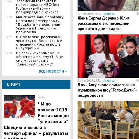
​Зеленский готовится к
10:45
переговорам с МВФ без
Гройсмана - Кабмин
предупредил о кризисе
21 мая 2019, 19:05 —
Культура
Минск остановил прокачку
16:39
Жена Сергея Доренко Юлия
нефти по нефтепроводу
рассказала о его последнем
"Дружба" в направлении
Украины и Польши: что
прожитом дне – кадры
произошло
В "Нафтогазе" рассказали,
19:57
чего ждут от Зеленского в
отношении России после
инаугурации
В России исчерпывающе
19:38
объяснили, почему США не
смогут остановить
“Северный поток – 2”
ВСЕ НОВОСТИ »
21 мая 2019, 18:58 —
Культура
СПОРТ
Дочь Алсу снова пригласили на
музыкальное шоу "Голос.Дети" -
подробности
06:30
ЧМ по
хоккею-2019:
Россия мощно
“уничтожила”
Швецию и вышла в
четвертьфинал – результаты