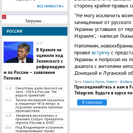
сторону крайне-правых с
ВСЕ НОВОСТИ »
"Не могу исключить воз
Загрузка...
зачищенные от русского 
Украины уставших от пе
РОССИЯ
Израиля", - написал Глазь
12:57
Напомним, новоизбранный
В Кремле не
провел
встречу
с предст
оценили ход
Украины и попросил их 
Зеленского с
диалога с жителями неп
референдумо
м по России – заявление
Донецкой и Луганской о
Пескова
Теги:
,
Новости России
Новости - Донбасса
Присоединяйтесь к нам в Fa
Синоптики дали прогноз на
11:38
лето - 2019 в России: "Не
Telegram. Будьте в курсе п
верьте приметам"
Тысячи москвичей оказались
10:32
В закладки
в эпицентре ЧП в метро: в
подземке назвали причины
происшествия
Захарова высказалась о
10:28
призыве Супрун "прекратить
терпеть Россию в ООН"
Под Владимиром устранили
10:02
планировавших теракт