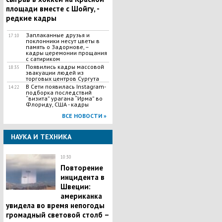
площади вместе с Шойгу, -
редкие кадры
Заплаканные друзья и
17:10
поклонники несут цветы в
память о Задорнове, –
кадры церемонии прощания
с сатириком
Появились кадры массовой
18:35
эвакуации людей из
торговых центров Сургута
В Сети появилась Іnstagram-
14:22
подборка последствий
“визита” урагана “Ирма” во
Флориду, США - кадры
ВСЕ НОВОСТИ »
НАУКА И ТЕХНИКА
10:30
Повторение
инцидента в
Швеции:
американка
увидела во время непогоды
громадный световой столб –