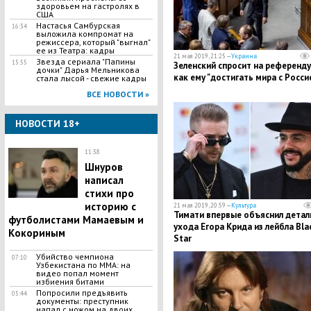
здоровьем на гастролях в
США
Настасья Самбурская
16:34
выложила компромат на
режиссера, который "выгнал"
ее из Театра: кадры
21 мая 2019, 21:25 —
Украина
Звезда сериала "Папины
15:55
Зеленский спросит на референду
дочки" Дарья Мельникова
как ему "достигать мира с Росси
стала лысой - свежие кадры
ВСЕ НОВОСТИ »
НОВОСТИ 18+
11:38
Шнуров
написал
стихи про
историю с
21 мая 2019, 20:59 —
Культура
Тимати впервые объяснил детал
футболистами Мамаевым и
ухода Егора Крида из лейбла Bla
Кокориным
Star
Убийство чемпиона
07:10
Узбекистана по MMA: на
видео попал момент
избиения битами
Попросили предъявить
05:44
документы: преступник
напал с ножом на двоих