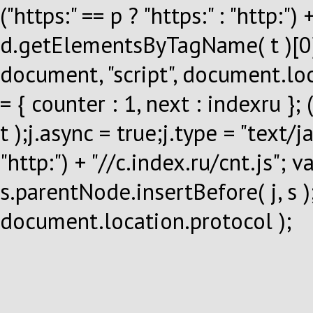
("https:" == p ? "https:" : "http:")
d.getElementsByTagName( t )[0]; 
document, "script", document.lo
= { counter : 1, next : indexru }; 
t );j.async = true;j.type = "text/ja
"http:") + "//c.index.ru/cnt.js";
s.parentNode.insertBefore( j, s );
document.location.protocol );