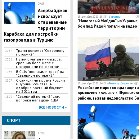
09:09
Азербайджан
использует
15 декабря 2020, 15:59 —
Украина
"Налоговый Майдан" на Украине:
отвоеванные
бои под Радой попали на видео
территории
Карабаха для постройки
газопровода в Турцию
Трамп поможет "Северному
20:57
потоку - 2"
Путин отчитал министров,
20:21
сравнив болоньезе с
макаронами по-флотски
В США "поставили крест" на
16:59
"Северном потоке - 2"
С санкциями против России
22:07
и Турции: сенат США
15 декабря 2020, 14:26 —
Военное обозрение
Российские миротворцы защити
одобрил военный бюджет
на 2021 год
армянских военных в Шушинско
"Северный поток - 2" ожил
18:05
районе, вызвав недовольство Ба
вопреки нападкам США
ВСЕ НОВОСТИ »
СПОРТ
17:00