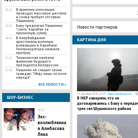
В Армении оппозиция
20:12
проводит массовое шествие
и снова требует отставки
Пашиняна
Баку предлагал Пашиняну
Новости партнеров
22:33
"слить" Карабах за
приличную сумму
В Азербайджане
18:56
КАРТИНА ДНЯ
арестованы военные,
воевавшие в Карабахе:
Генпрокуратура назвала
причину
​Тихановская назвала
17:15
фамилию будущего
президента Белоруссии
Пашинян не слышит своих
17:10
граждан: "Уйду лишь по воле
народа"
ВСЕ НОВОСТИ »
15 декабря 2020, 23:59 —
Военное обозрение
ШОУ-БИЗНЕС
В НКР заверили, что не
договаривались с Баку о переда
трех сел Шушинского района
16:15
Экс-
возлюбленна
я Алибасова
Ляна