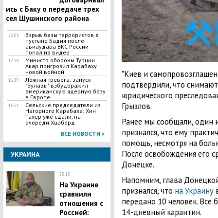
ись с Баку о передаче трех
сел Шушинского района
Взрыв базы террористов в
22:05
пустыне Бадия после
авиаудара ВКС России
попал на видео
Министр обороны Турции
17:58
Акар пригрозил Карабаху
новой войной
"Киев и самопровозглашен
Ложная тревога: запуск
16:39
подтвердили, что снимают
"Булавы" взбудоражил
американскую ядерную базу
юридического преследован
в Европе
Грызлов.
Сельские председатели из
15:51
Нагорного Карабаха: Хин
Тахер уже сдали, на
Ранее мы сообщали, один 
очереди Хцаберд
признался, что ему практ
ВСЕ НОВОСТИ »
помощь, несмотря на больн
После освобождения его с
УКРАИНА
Донецке.
23:15
Напомним, глава Донецко
На Украине
признался, что
на Украину
в
сравнили
передано 10 человек. Все
отношения с
14-дневный карантин.
Россией: