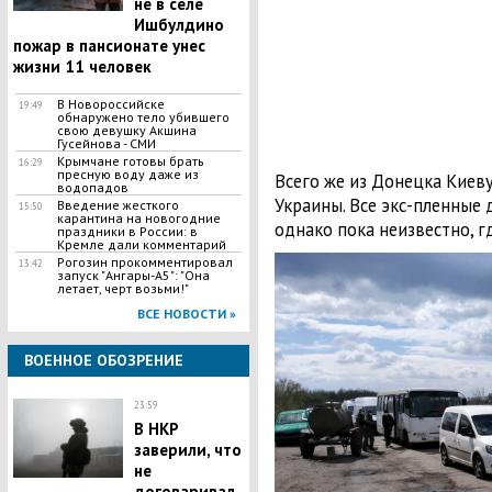
не в селе
Ишбулдино
пожар в пансионате унес
жизни 11 человек
В Новороссийске
19:49
обнаружено тело убившего
свою девушку Акшина
Гусейнова - СМИ
Крымчане готовы брать
16:29
пресную воду даже из
Всего же из Донецка Киев
водопадов
Украины. Все экс-пленные
​Введение жесткого
15:50
карантина на новогодние
однако пока неизвестно, гд
праздники в России: в
Кремле дали комментарий
​Рогозин прокомментировал
13:42
запуск "Ангары-А5": "Она
летает, черт возьми!"
ВСЕ НОВОСТИ »
ВОЕННОЕ ОБОЗРЕНИЕ
23:59
В НКР
заверили, что
не
договаривал