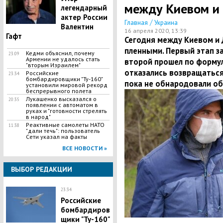
между Киевом и 
легендарный
актер России
/
Главная
Украина
Валентин
16 апреля 2020, 13:39
Гафт
Сегодня между Киевом и
пленными. Первый этап за
Кедми объяснил, почему
23:09
Армении не удалось стать
второй прошел по формуле
"вторым Израилем"
отказались возвращаться
Российские
23:34
бомбардировщики "Ту-160"
пока не обнародовали об
установили мировой рекорд
беспрерывного полета
Лукашенко высказался о
20:35
появлении с автоматом в
руках и "готовности стрелять
в народ"
​Реактивные самолеты НАТО
11:38
"дали течь": пользователь
Сети указал на факты
ВСЕ НОВОСТИ »
ВЫБОР РЕДАКЦИИ
23:34
Российские
бомбардиров
щики "Ту-160"