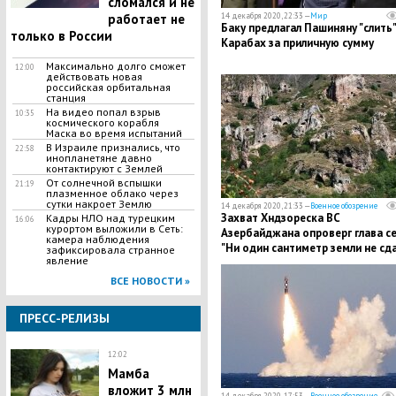
сломался и не
работает не
14 декабря 2020, 22:33 —
Мир
Баку предлагал Пашиняну "слить"
только в России
Карабах за приличную сумму
Максимально долго сможет
12:00
действовать новая
российская орбитальная
станция
На видео попал взрыв
10:35
космического корабля
Маска во время испытаний
В Израиле признались, что
22:58
инопланетяне давно
контактируют с Землей
От солнечной вспышки
21:19
плазменное облако через
сутки накроет Землю
14 декабря 2020, 21:33 —
Военное обозрение
Захват Хндзореска ВС
Кадры НЛО над турецким
16:06
курортом выложили в Сеть:
Азербайджана опроверг глава се
камера наблюдения
"Ни один сантиметр земли не сд
зафиксировала странное
явление
ВСЕ НОВОСТИ »
ПРЕСС-РЕЛИЗЫ
12:02
Мамба
вложит 3 млн
14 декабря 2020, 17:53 —
Военное обозрение