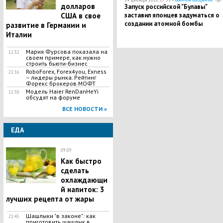
долларов
Запуск российской "Булавы"
США в свое
заставил японцев задуматься о
создании атомной бомбы
развитие в Германии и
Италии
Мария Фурсова показала на
12:32
своем примере, как нужно
строить бьюти-бизнес
RoboForex, Forex4you, Exness
21:16
– лидеры рынка. Рейтинг
Форекс брокеров МОФТ
Модель Haier RenDanHeYi
12:50
обсудят на форуме
ВСЕ НОВОСТИ »
ЕДА
09:09
Как быстро
сделать
охлаждающи
й напиток: 3
лучших рецепта от жары
Шашлыки "в законе": как
21:45
приготовить шашлык в