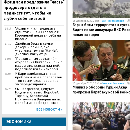
Фридман предложила "часть"
продюсера отдать в
мединститут, чтобы не
сгубил себя виагрой
15 декабря 2020, 22:05 —
Военное обозрение
Взрыв базы террористов в пуст
"Архип учится танцевать
14:19
Бадия после авиаудара ВКС Рос
стриптиз?" – сын Тарзана и
попал на видео
Королевой показал себя на
пилоне
Двойная беда в семье
17:30
дочери Левкина, экс-
участника группы "На-На":
диагноз, как у отца
"Прижигал сигаретами", –
14:03
откровения Виктории Бони о
надругательствах над ней:
педофила взяли измором
У Бари Алибасова снова
16:03
проблемы из-за препаратов
– он госпитализирован из-
15 декабря 2020, 17:58 —
Военное обозрение
за передозировки
Министр обороны Турции Акар
Сын Боярского, депутат
16:25
пригрозил Карабаху новой войн
Госдумы, ответил Воробей,
Тарзану, Королевой,
Пригожину и Валерии на их
жалобы из-за безденежья
ВСЕ НОВОСТИ »
ЭКОНОМИКА