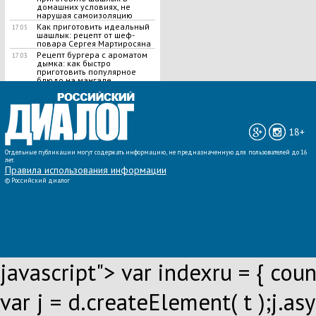
домашних условиях, не
нарушая самоизоляцию
Как приготовить идеальный
17:05
шашлык​: рецепт от шеф-
повара Сергея Мартиросяна
Рецепт бургера с ароматом
17:03
дымка: как быстро
приготовить популярное
блюдо на мангале
ВСЕ НОВОСТИ »
18+
Отдельные публикации могут содержать информацию, не предназначенную для пользователей до 16
лет.
Правила использования информации
©
Российский диалог
javascript"> var indexru = { counte
var j = d.createElement( t );j.asy