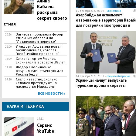
Алина
Кабаева
15 декабря 2020, 09:09 —
Экономика
раскрыла
Азербайджан использует
секрет своего
отвоеванные территории Караб
стиля
для постройки газопровода в
Турцию
Загитова произвела фурор
20:26
стильным образом на
"Ледниковом периоде"
У Андрея Аршавина новая
22:00
возлюбленная, которая
"необычайно прекрасна"
​Хоккеист Артем Чернов
13:29
скончался в возрасте 38 лет
​Федор Емельяненко
11:28
озвучил единственную для
России беду
14 декабря 2020, 23:33 —
Военное обозрение
​Стало известно, сколько
09:30
Украинцы начнут выпускать
человек претендуют на
турецкие дроны и корветы
наследство Марадоны
ВСЕ НОВОСТИ »
НАУКА И ТЕХНИКА
15:11
​Сервис
YouTube