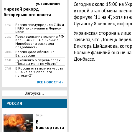
установили
Сегодня около 13:00 на Ук
мировой рекорд
второй этап обмена плен
беспрерывного полета
формуле "11 на 4", хотя и
Луганску 8 человек, инфор
Россия предупредила США и
17:39
НАТО по ситуации в Черном
море
Украинская сторона в лиц
Преследование колонны РФ
21:52
заявила, что Донецк пере
военными США в Сирии: в
Минобороны раскрыли
Виктора Шайданова, которы
подробности
Больше фамилий она не на
Россия дала обещание
20:04
Белоруссии
Донбассе.
​Лукашенко о перевыборах:
12:47
"Пока вы меня не убьете"
В России ответили на угрозы
07:09
США из-за "Северного
потока - 2"
ВСЕ НОВОСТИ »
Загрузка...
РОССИЯ
10:14
В
Башкортоста