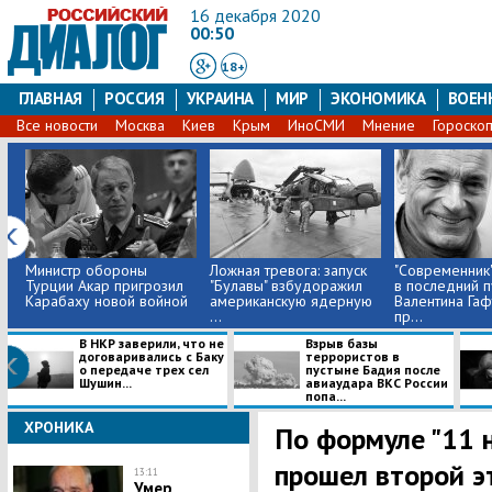
16 декабря 2020
00:50
18+
ГЛАВНАЯ
РОССИЯ
УКРАИНА
МИР
ЭКОНОМИКА
ВОЕН
Все новости
Москва
Киев
Крым
ИноСМИ
Мнение
Гороско
Министр обороны
Ложная тревога: запуск
"Современник
Турции Акар пригрозил
"Булавы" взбудоражил
в последний п
Карабаху новой войной
американскую ядерную
Валентина Гаф
...
пр...
В НКР заверили, что не
Взрыв базы
договаривались с Баку
террористов в
о передаче трех сел
пустыне Бадия после
Шушин...
авиаудара ВКС России
попа...
ХРОНИКА
​По формуле "11 
прошел второй э
13:11
Умер