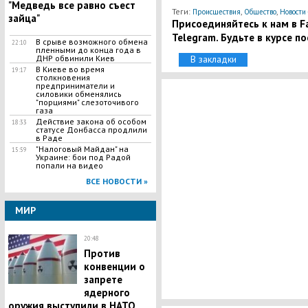
"Медведь все равно съест
Теги:
,
,
Происшествия
Общество
Новости 
зайца"
Присоединяйтесь к нам в Fa
Telegram. Будьте в курсе п
В срыве возможного обмена
22:10
пленными до конца года в
ДНР обвинили Киев
В закладки
В Киеве во время
19:17
столкновения
предприниматели и
силовики обменялись
"порциями" слезоточивого
газа
Действие закона об особом
18:33
статусе Донбасса продлили
в Раде
"Налоговый Майдан" на
15:59
Украине: бои под Радой
попали на видео
ВСЕ НОВОСТИ »
МИР
20:48
Против
конвенции о
запрете
ядерного
оружия выступили в НАТО