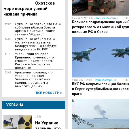
Охотское
море посреди учений:
названа причина
13 мая 2021, 19:37 —
Военное обозрение
Большое подразделение армии
Лукашенко заявил, что НАТО
19:03
ретировалось от маленькой гру
собирает вблизи Бреста
армию с американскими
военных РФ в Сирии
танками "Абрамс"
Лукашенко отбил у НАТО
16:00
желание нападать на
Белоруссию: "Сюда будут
введены все ВС РФ"
Украинский генерал
11:25
Кривонос помечтал, что
сможет "нокаутировать"
Россию в боксерском
поединке
Арахамия пожалел, что
22:02
Украина не может
"шантажировать" мир
1 мая 2021, 09:00 —
Военное обозрение
ядерным оружием и
ВКС РФ накрыли позиции боеви
вымогать деньги
в Сирии супербомбами, шокиров
ВСЕ НОВОСТИ »
врага
УКРАИНА
12:56
На Украине
заявили, что