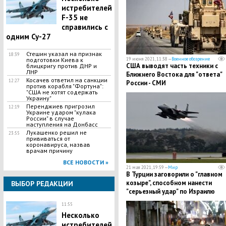
истребителей
F-35 не
справились с
одним Су-27
Стешин указал на признак
18:39
подготовки Киева к
19 июня 2021, 11:38 —
Военное обозрение
США выводят часть техники с
блицкригу против ДНР и
ЛНР
Ближнего Востока для "ответа"
​Косачев ответил на санкции
12:27
России - СМИ
против корабля "Фортуна":
"США не хотят содержать
Украину"
Перенджиев пригрозил
12:19
Украине ударом "кулака
России" в случае
наступления на Донбасс
Лукашенко решил не
23:55
прививаться от
коронавируса, назвав
врачам причину
ВСЕ НОВОСТИ »
21 мая 2021, 19:59 —
Мир
В Турции заговорили о "главном
козыре", способном нанести
ВЫБОР РЕДАКЦИИ
"серьезный удар" по Израилю
11:55
Несколько
истребителей