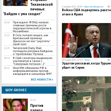
Тихановской
4 апреля 2021, 20:09 —
Военное обозрение
печенье:
Войска США подверглись ракетн
"Байден с ума сходит"
атаке в Ираке
Президент ФЗНЦ назвал
10:10
главные причины роста
террористической угрозы в
Мозамбике
В Сеть попало видео, как
15:22
британский премьер
Джонсон не мог "укротить"
свой зонт
Читателей Daily Mail
13:29
потешила реплика Байдена
о "проблемах" Путина
В США сенаторы выдвинули
09:54
24 марта 2021, 17:17 —
Мир
ультиматум в связи с
Эрдоган рассказал, когда Турция
"Северным потоком - 2"
уйдет из Сирии
ИноСМИ обвинили РФ в
09:15
информкампании против
кандидата в канцлеры ФРГ
ВСЕ НОВОСТИ »
ШОУ-БИЗНЕС
16:19
Против
рэпера