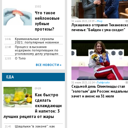
13:02
Что такое
нейлоновые
31 июля 2021, 13:59 —
Мир
зубные
Лукашенко отправил Тихановск
протезы?
печенье: "Байден с ума сходит"
Криминальные сериалы
14:46
2021: популярные новинки
Процесс взыскания
22:48
издержек потерпевших по
уголовному делу упрощен
О Тэло
12:03
ВСЕ НОВОСТИ »
ЕДА
31 июля 2021, 11:14 —
Лайфстайл
Седьмой день Олимпиады стал
09:09
"золотым" для России: медальны
Как быстро
зачет и анонс на 31 июля
сделать
охлаждающи
й напиток: 3
лучших рецепта от жары
Шашлыки "в законе": как
21:45