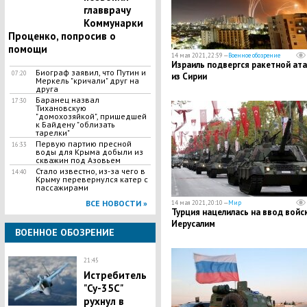
главврачу
Коммунарки
Проценко, попросив о
помощи
14 мая 2021, 22:59 —
Военное обозрение
Израиль подвергся ракетной ат
Биограф заявил, что Путин и
07:20
из Сирии
Меркель "кричали" друг на
друга
Баранец назвал
17:30
Тихановскую
"домохозяйкой", пришедшей
к Байдену "облизать
тарелки"
Первую партию пресной
16:33
воды для Крыма добыли из
скважин под Азовьем
Стало известно, из-за чего в
14:40
Крыму перевернулся катер с
пассажирами
ВСЕ НОВОСТИ »
14 мая 2021, 20:10 —
Мир
Турция нацелилась на ввод войск
Иерусалим
ВОЕННОЕ ОБОЗРЕНИЕ
21:45
Истребитель
"Су-35С"
рухнул в