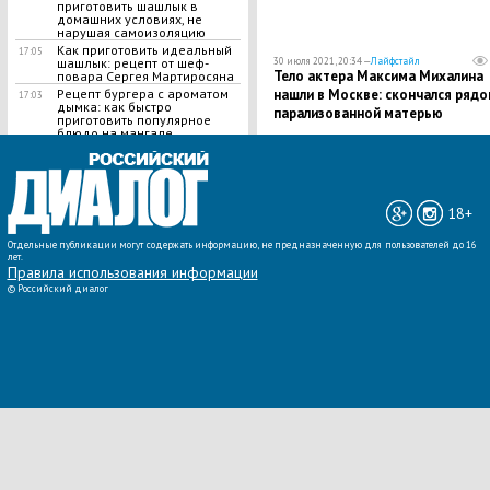
приготовить шашлык в
домашних условиях, не
нарушая самоизоляцию
Как приготовить идеальный
17:05
шашлык​: рецепт от шеф-
30 июля 2021, 20:34 —
Лайфстайл
Тело актера Максима Михалина
повара Сергея Мартиросяна
Рецепт бургера с ароматом
нашли в Москве: скончался рядо
17:03
дымка: как быстро
парализованной матерью
приготовить популярное
блюдо на мангале
ВСЕ НОВОСТИ »
18+
Отдельные публикации могут содержать информацию, не предназначенную для пользователей до 16
лет.
Правила использования информации
©
Российский диалог