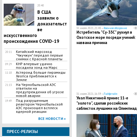
20:40
В США
заявили о
доказательст
31 июля 2021, 21:45 —
Военное обозрение
ве
Истребитель "Су-35С" рухнул в
искусственного
Охотское море посреди учений:
происхождения COVID-19
названа причина
Китайский марсоход
20:11
"Чжучжун" передал первые
снимки с Красной планеты
КНР впервые удачно
09:29
посадила зонд на Марс
Астероид больше пирамиды
11:18
Хеопса приближается к
Земле
На Чернобыльской АЭС
21:13
ответили на
предупреждения об угрозе
31 июля 2021, 16:59 —
Лайфстайл
новой аварии
Укол Никитиной принес 11-е
Под разрушенным
19:49
"золото", сделав российских
реактором Чернобыльской
АЭС произошел всплеск
саблисток лучшими на Олимпиад
ядерной реакции
2020
ВСЕ НОВОСТИ »
ПРЕСС-РЕЛИЗЫ