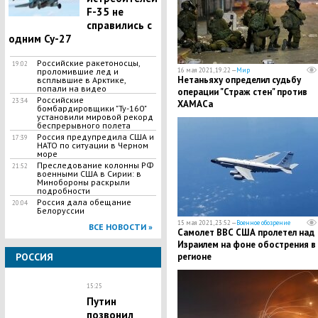
F-35 не
справились с
одним Су-27
Российские ракетоносцы,
19:02
проломившие лед и
16 мая 2021, 19:22 —
Мир
Нетаньяху определил судьбу
всплывшие в Арктике,
попали на видео
операции "Страж стен" против
Российские
23:34
ХАМАСа
бомбардировщики "Ту-160"
установили мировой рекорд
беспрерывного полета
Россия предупредила США и
17:39
НАТО по ситуации в Черном
море
Преследование колонны РФ
21:52
военными США в Сирии: в
Минобороны раскрыли
подробности
Россия дала обещание
20:04
Белоруссии
15 мая 2021, 23:52 —
Военное обозрение
ВСЕ НОВОСТИ »
Самолет ВВС США пролетел над
Израилем на фоне обострения в
РОССИЯ
регионе
15:25
Путин
позвонил