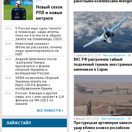
ракетными комплексами Avenge
12:27
Новый сезон
РПЛ и новые
интриги
У России еще одно "золото"
23:52
в тхэквондо: наши атлеты
пока на 4-м месте в общем
зачете на Олимпиаде 2020
Известный хоккеист
20:43
Фетисов рассказал, почему
надо ориентироваться на
НХЛ
11 февраля 2021, 22:39 —
Военное обозрение
Андрей Шевченко после
ВКС РФ разгромили тайный
14:30
"разгрома" Кипра
подземный туннель иностранны
высказался о форме
наемников в Сирии
сборной Украины и
возмущении России
УЕФА позволила сборной
19:05
Украины играть на
Евро-2020 в форме с
изображением Крыма
Россия - Канада и другие
17:12
пары: кто с кем сыграет в 1/4
финала на ЧМ-2021 по
хоккею
ВСЕ НОВОСТИ »
4 февраля 2021, 19:03 —
Военное обозрение
ЛАЙФСТАЙЛ
Протурецкая артиллерия нанесл
удар вблизи конвоя российских