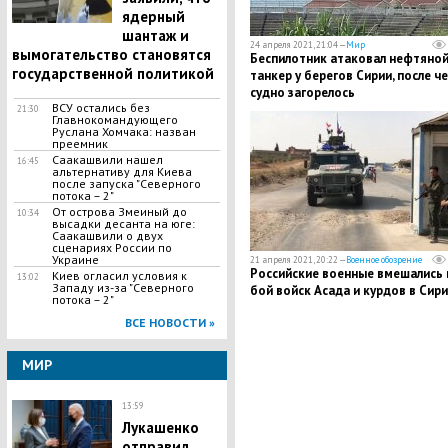
ядерный
шантаж и
24 апреля 2021, 21:04 —
Мир
вымогательство становятся
Беспилотник атаковал нефтяно
государственной политикой
танкер у берегов Сирии, после ч
судно загорелось
ВСУ остались без
21:30
Главнокомандующего
Руслана Хомчака: назван
преемник
Саакашвили нашел
16:45
альтернативу для Киева
после запуска "Северного
потока – 2"
​От острова Змеиный до
10:34
высадки десанта на юге:
Саакашвили о двух
сценариях России по
Украине
21 апреля 2021, 20:22 —
Военное обозрение
Российские военные вмешались 
Киев огласил условия к
13:02
Западу из-за "Северного
бой войск Асада и курдов в Сир
потока – 2"
ВСЕ НОВОСТИ »
МИР
13:59
Лукашенко
отправил