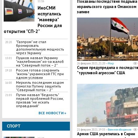
Показаны последствия подрыва
11:16
израильского судна в Оманском
ИноСМИ
заливе
испугались
"маневра"
России для
открытия "СП-2"
"Газпром" не стал
20:20
бронировать
дополнительную мощность
через Украину
Пушков назвал Украину
15:01
"нахлебником" из-за жалоб
26 февраля 2021, 21:20 —
Мир
на "Северный поток – 2"
Сирия предупредила о последст
Россия готова сохранить
19:18
"трусливой агрессии" США
"жизнь" украинской ГТС при
одном условии
Меркель последним ходом
16:00
помогла Путину защитить
"Северный поток – 2"
Путин назвал "бедность"
21:03
первой проблемой России,
призвав "не искать
оправданий"
ВСЕ НОВОСТИ »
СПОРТ
21 февраля 2021, 19:35 —
Военное обозрение
Армия США укрепилась в Сирии