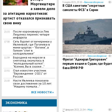
5 марта 2021, 23:10 —
Военное обозрение
Моргенштерн
В США заметили "секретные
а завели дело
самолеты ФСБ" в Сирии
за агитацию наркотиков:
артист отказался признавать
свою вину
После коронавируса Лев
21:15
Лещенко перенес четыре
инфаркта
Сеть бурлит от вечеринки у
17:30
Ивлеевой, где Пугачева в
мини-шортах – "богиня", а
Галкин "спит в
холодильнике"
28 февраля 2021, 17:07 —
Военное обозрение
Бородина на морозе в
11:39
Фрегат "Адмирал Григорович"
снегопад окунулась в
"молодильный котел":
первым вошел в Судан, где буде
"Ксения, Вы в сказке…"
база ВМФ РФ
Стал известен участник
22:51
"Евровидения - 2021" от
России
Настя Ивлеева показала
21:10
свои достижения за 10 лет:
"Машину помыла…"
ВСЕ НОВОСТИ »
ЭКОНОМИКА
27 февраля 2021, 21:34 —
Мир