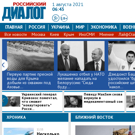
1 августа 2021
06:43
18+
ГЛАВНАЯ
РОССИЯ
УКРАИНА
МИР
ЭКОНОМИКА
ВОЕН
Все новости
Москва
Киев
Крым
ИноСМИ
Мнение
ЛайфСта
Первую партию пресной
Лукашенко отбил у НАТО
Дзюдоист Ба
воды для Крыма
желание нападать на
удостоился "бр
добыли из скважин под
Белоруссию: "Сюда
российские ш
Азовье...
буду...
"накол...
Украинский генерал
Певицу МакSим снова
Кривонос помечтал,
вернули в
что сможет
медикаментозный сон
"нокаутировать"
Росси...
ХРОНИКА
БЛИЖНИЙ ВОСТОК
11:55
Несколько