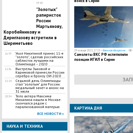
войск в Сирии
19:18
"Золотых"
рапиристок
России
Мартьянову,
Коробейникову и
Дериглазову встретили в
Шереметьево
29 января 2021, 17:15 —
Военное обозрение
Укол Никитиной принес 11-е
16:59
Самолеты ВКС РФ испепелили
"золото", сделав российских
позиции ИГИЛ в Сирии
саблисток лучшими на
Олимпиаде – 2020
Выстрелы Зыковой и
12:36
Каримовой принесли России
серебро и бронзу ОИ-2020
ЗАГ
Седьмой день Олимпиады
11:14
стал "золотым" для России:
медальный зачет и анонс на
31 июля
Тело актера Максима
20:34
Михалина нашли в Москве:
скончался рядом с
парализованной матерью
КАРТИНА ДНЯ
ВСЕ НОВОСТИ »
НАУКА И ТЕХНИКА