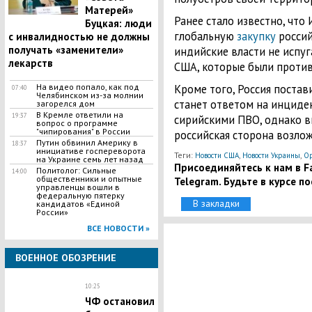
Матерей»
Ранее стало известно, что
Буцкая: люди
глобальную
закупку
россий
с инвалидностью не должны
получать «заменители»
индийские власти не испу
лекарств
США, которые были против
На видео попало, как под
Кроме того, Россия поста
07:40
Челябинском из-за молнии
станет ответом на инциден
загорелся дом
В Кремле ответили на
19:37
сирийскими ПВО, однако в
вопрос о программе
"чипирования" в России
российская сторона возлож
Путин обвинил Америку в
18:37
инициативе госпереворота
Теги:
,
,
Новости США
Новости Украины
О
на Украине семь лет назад
Присоединяйтесь к нам в Fa
Политолог: Сильные
14:00
общественники и опытные
Telegram. Будьте в курсе п
управленцы вошли в
федеральную пятерку
В закладки
кандидатов «Единой
России»
ВСЕ НОВОСТИ »
ВОЕННОЕ ОБОЗРЕНИЕ
10:25
ЧФ остановил