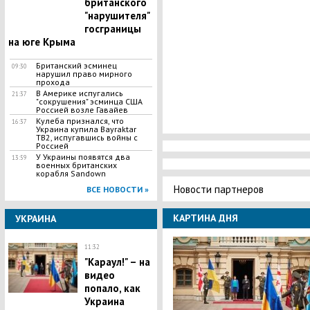
британского
"нарушителя"
госграницы
на юге Крыма
Британский эсминец
09:30
нарушил право мирного
прохода
В Америке испугались
21:37
"сокрушения" эсминца США
Россией возле Гавайев
Кулеба признался, что
16:37
Украина купила Bayraktar
TB2, испугавшись войны с
Россией
У Украины появятся два
13:59
военных британских
корабля Sandown
Новости партнеров
ВСЕ НОВОСТИ »
КАРТИНА ДНЯ
УКРАИНА
11:32
"Караул!" – на
видео
попало, как
Украина