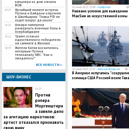
канцлера ко дню начала
ВОВ
23 июня 2021, 13:08 —
Лайфстайл
Ярчайший момент встречи
09:37
Названо условие для выведения
Путина и Байдена озвучили
МакSим из искусственной комы
в Швейцарии: "Глава РФ не
ходит вокруг да около"
Анкара намерена
16:15
развернуть военные базы в
Азербайджане
Трамп огласил
10:15
единственного победителя
на саммите в Женеве
Жители Китая восхитились
18:59
интервью Путина
телеканалу NBC: "Как и
ожидалось!"
ВСЕ НОВОСТИ »
22 июня 2021, 21:37 —
Военное обозрение
В Америке испугались "сокрушен
ШОУ-БИЗНЕС
эсминца США Россией возле Гав
16:19
Против
рэпера
Моргенштерн
а завели дело
за агитацию наркотиков:
артист отказался признавать
свою вину