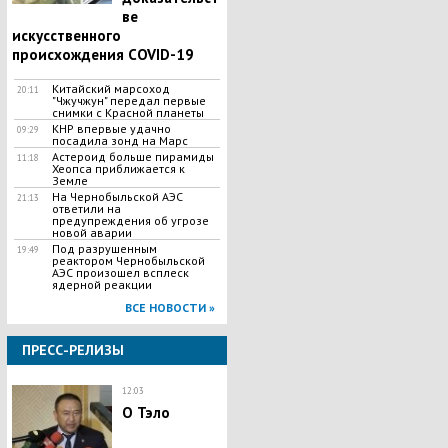
ве
искусственного
происхождения COVID-19
Китайский марсоход
20:11
"Чжучжун" передал первые
снимки с Красной планеты
КНР впервые удачно
09:29
посадила зонд на Марс
Астероид больше пирамиды
11:18
Хеопса приближается к
Земле
На Чернобыльской АЭС
21:13
ответили на
предупреждения об угрозе
новой аварии
Под разрушенным
19:49
реактором Чернобыльской
АЭС произошел всплеск
ядерной реакции
ВСЕ НОВОСТИ »
ПРЕСС-РЕЛИЗЫ
12:03
О Тэло