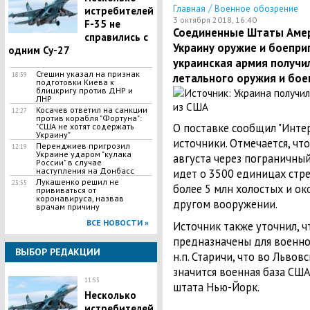
/
Главная
Военное обозрение
истребителей
3 октября 2018, 16:40
F-35 не
Соединенные Штаты Амер
справились с
Украину оружие и боеприп
одним Су-27
украинская армия получи
Стешин указал на признак
18:39
летального оружия и боеп
подготовки Киева к
блицкригу против ДНР и
ЛНР
​Косачев ответил на санкции
12:27
против корабля "Фортуна":
О поставке сообщил "Интер
"США не хотят содержать
Украину"
источники. Отмечается, чт
Перенджиев пригрозил
12:19
Украине ударом "кулака
августа через пограничный
России" в случае
наступления на Донбасс
идет о 3500 единицах стре
Лукашенко решил не
23:55
более 5 млн холостых и ок
прививаться от
коронавируса, назвав
другом вооружении.
врачам причину
ВСЕ НОВОСТИ »
Источник также уточнил, ч
предназначены для военной
ВЫБОР РЕДАКЦИИ
н.п. Старичи, что во Львов
значится военная база США
11:55
штата Нью-Йорк.
Несколько
истребителей