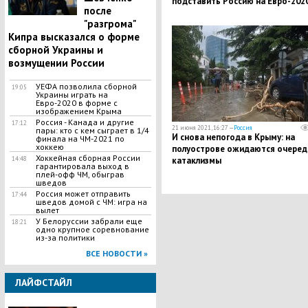
подставить Россию на Евро-202
после
"разгрома"
Кипра высказался о форме
сборной Украины и
возмущении России
УЕФА позволила сборной
19:05
Украины играть на
Евро-2020 в форме с
изображением Крыма
Россия - Канада и другие
17:12
21 июня 2021, 16:27 —
Россия
пары: кто с кем сыграет в 1/4
И снова непогода в Крыму: на
финала на ЧМ-2021 по
хоккею
полуострове ожидаются очере
Хоккейная сборная России
14:48
катаклизмы
гарантировала выход в
плей-офф ЧМ, обыграв
шведов
Россия может отправить
17:44
шведов домой с ЧМ: игра на
вылет
У Белоруссии забрали еще
18:21
одно крупное соревнование
из-за политики
ВСЕ НОВОСТИ »
ЛАЙФСТАЙЛ