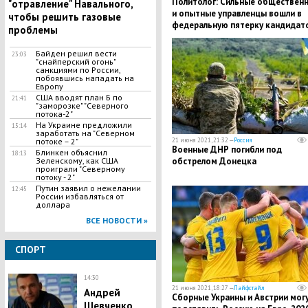
Политолог: Сильные обществен
"отравление" Навального,
и опытные управленцы вошли в
чтобы решить газовые
федеральную пятерку кандидат
проблемы
«Единой России»
Байден решил вести
23:03
"снайперский огонь"
санкциями по России,
побоявшись нападать на
Европу
США вводят план Б по
21:41
"заморозке" "Северного
потока-2"
На Украине предложили
15:14
заработать на "Северном
потоке – 2"
21 июня 2021, 21:32 —
Россия
Военные ДНР погибли под
Блинкен объяснил
18:13
Зеленскому, как США
обстрелом Донецка
проиграли "Северному
потоку - 2"
Путин заявил о нежелании
12:45
России избавляться от
доллара
ВСЕ НОВОСТИ »
СПОРТ
14:30
21 июня 2021, 18:27 —
Лайфстайл
Андрей
Сборные Украины и Австрии мог
Шевченко