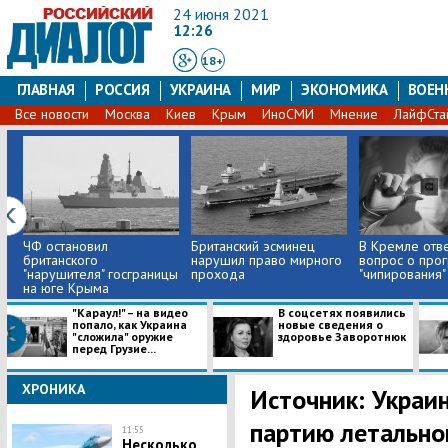
24 июня 2021
12:26
18+
ГЛАВНАЯ
РОССИЯ
УКРАИНА
МИР
ЭКОНОМИКА
ВОЕН
Все новости
Москва
Киев
Крым
ИноСМИ
Мнение
ЛайфСта
ЧФ остановил
Британский эсминец
В Кремле отве
британского
нарушил право мирного
вопрос о про
"нарушителя" госграницы
прохода
"чипирования"
на юге Крыма
"Караул!" – на видео
В соцсетях появились
попало, как Украина
новые сведения о
"сложила" оружие
здоровье Заворотнюк
перед Грузие...
ХРОНИКА
Источник: Украи
партию летально
11:55
Несколько