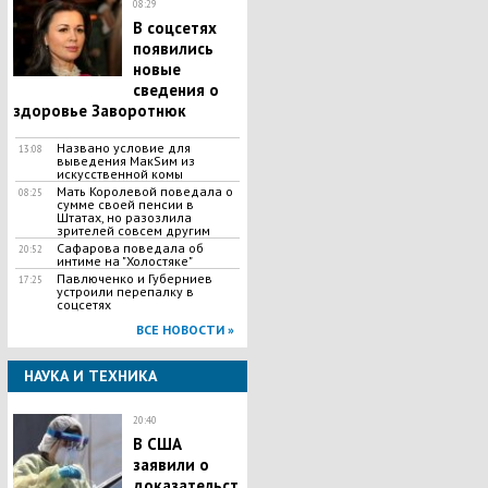
08:29
В соцсетях
появились
новые
сведения о
здоровье Заворотнюк
Названо условие для
13:08
выведения МакSим из
искусственной комы
Мать Королевой поведала о
08:25
сумме своей пенсии в
Штатах, но разозлила
зрителей совсем другим
Сафарова поведала об
20:52
интиме на "Холостяке"
Павлюченко и Губерниев
17:25
устроили перепалку в
соцсетях
ВСЕ НОВОСТИ »
НАУКА И ТЕХНИКА
20:40
В США
заявили о
доказательст