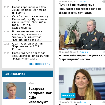
22 июня 2021, 18:37 —
Россия
Путин обвинил Америку в
После коронавируса Лев
21:15
инициативе госпереворота на
Лещенко перенес четыре
инфаркта
Украине семь лет назад
Сеть бурлит от вечеринки у
17:30
Ивлеевой, где Пугачева в
мини-шортах – "богиня", а
Галкин "спит в
холодильнике"
Бородина на морозе в
11:39
снегопад окунулась в
"молодильный котел":
"Ксения, Вы в сказке…"
Стал известен участник
22:51
"Евровидения - 2021" от
России
22 июня 2021, 16:20 —
Украина
Настя Ивлеева показала
21:10
Украинский генерал озвучил мет
свои достижения за 10 лет:
"Машину помыла…"
"перехитрить" Россию
ВСЕ НОВОСТИ »
ЭКОНОМИКА
07:49
Захарова
раскрыла, как
мнение
США
используют
22 июня 2021, 14:00 —
Россия