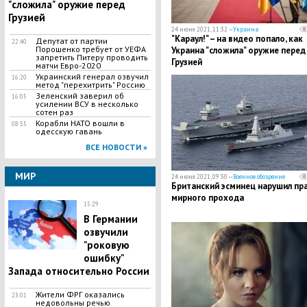
"сложила" оружие перед
Грузией
24 июня 2021, 11:32 —
Украина
"Караул!" – на видео попало, как
Депутат от партии
22:40
Порошенко требует от УЕФА
Украина "сложила" оружие перед
запретить Питеру проводить
Грузией
матчи Евро-2020
Украинский генерал озвучил
16:20
метод "перехитрить" Россию
Зеленский заверил об
16:05
усилении ВСУ в несколько
сотен раз
Корабли НАТО вошли в
08:55
одесскую гавань
ВСЕ НОВОСТИ »
МИР
24 июня 2021, 09:30 —
Военное обозрение
Британский эсминец нарушил пр
мирного прохода
15:29
В Германии
озвучили
"роковую
ошибку"
Запада относительно России
Жители ФРГ оказались
23:01
недовольны речью