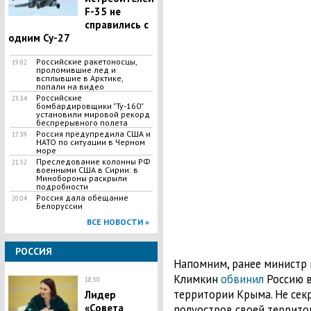
F-35 не
справились с
одним Су-27
Российские ракетоносцы,
19:02
проломившие лед и
всплывшие в Арктике,
попали на видео
Российские
23:34
бомбардировщики "Ту-160"
установили мировой рекорд
беспрерывного полета
Россия предупредила США и
17:39
НАТО по ситуации в Черном
море
Преследование колонны РФ
21:52
военными США в Сирии: в
Минобороны раскрыли
подробности
Россия дала обещание
20:04
Белоруссии
ВСЕ НОВОСТИ »
РОССИЯ
Напомним, ранее министр 
Климкин
обвинил
Россию 
18:50
территории Крыма. Не секр
Лидер
«Совета
полуостров своей террито