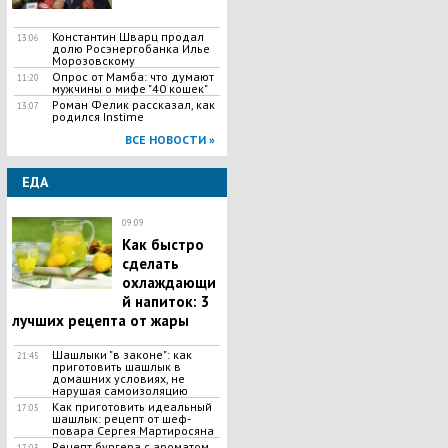
Константин Шварц продал
13:06
долю Росэнергобанка Илье
Морозовскому
Опрос от Мамба: что думают
11:20
мужчины о мифе "40 кошек"
Роман Фелик рассказал, как
13:07
родился Instime
ВСЕ НОВОСТИ »
ЕДА
09:09
Как быстро
сделать
охлаждающи
й напиток: 3
лучших рецепта от жары
Шашлыки "в законе": как
21:45
приготовить шашлык в
домашних условиях, не
нарушая самоизоляцию
Как приготовить идеальный
17:05
шашлык​: рецепт от шеф-
повара Сергея Мартиросяна
Рецепт бургера с ароматом
17:03