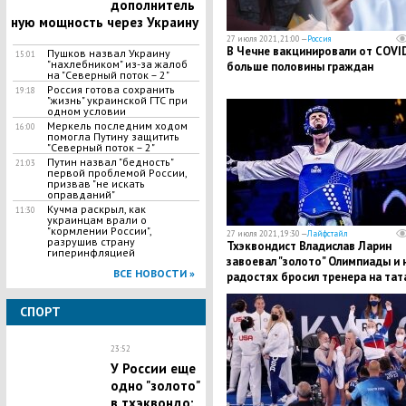
дополнитель
ную мощность через Украину
27 июля 2021, 21:00 —
Россия
В Чечне вакцинировали от COVI
Пушков назвал Украину
15:01
"нахлебником" из-за жалоб
больше половины граждан
на "Северный поток – 2"
Россия готова сохранить
19:18
"жизнь" украинской ГТС при
одном условии
Меркель последним ходом
16:00
помогла Путину защитить
"Северный поток – 2"
Путин назвал "бедность"
21:03
первой проблемой России,
призвав "не искать
оправданий"
Кучма раскрыл, как
11:30
украинцам врали о
"кормлении России",
27 июля 2021, 19:30 —
Лайфстайл
разрушив страну
​Тхэквондист Владислав Ларин
гиперинфляцией
завоевал "золото" Олимпиады и 
ВСЕ НОВОСТИ »
радостях бросил тренера на тат
СПОРТ
23:52
У России еще
одно "золото"
в тхэквондо: