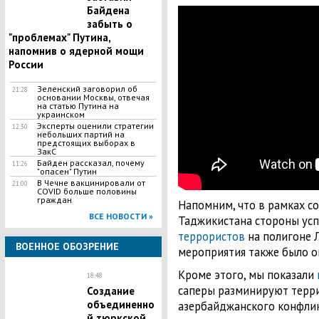
Байдена
забыть о
"проблемах" Путина,
напомнив о ядерной мощи
России
Зеленский заговорил об
21:28
основании Москвы, отвечая
на статью Путина на
украинском
Эксперты оценили стратегии
12:30
небольших партий на
предстоящих выборах в
ЗакС
Байден рассказал, почему
11:26
"опасен" Путин
В Чечне вакцинировали от
21:00
COVID больше половины
граждан
Напомним, что в рамках с
ВСЕ НОВОСТИ »
Таджикистана стороны ус
террористов
на полигоне Л
ВОЕННОЕ ОБОЗРЕНИЕ
мероприятия также было о
Кроме этого, мы показали
18:48
саперы разминируют терр
Создание
объединенно
азербайджанского конфлик
й тюркской