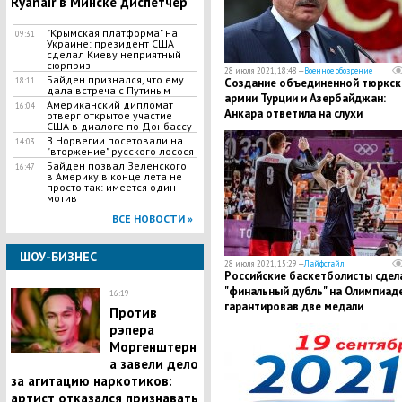
Ryanair в Минске диспетчер
​"Крымская платформа" на
09:31
Украине: президент США
сделал Киеву неприятный
сюрприз
28 июля 2021, 18:48 —
Военное обозрение
Байден признался, что ему
Создание объединенной тюркск
18:11
дала встреча с Путиным
армии Турции и Азербайджан:
Американский дипломат
16:04
Анкара ответила на слухи
отверг открытое участие
США в диалоге по Донбассу
В Норвегии посетовали на
14:03
"вторжение" русского лосося
Байден позвал Зеленского
16:47
в Америку в конце лета не
просто так: имеется один
мотив
ВСЕ НОВОСТИ »
ШОУ-БИЗНЕС
28 июля 2021, 15:29 —
Лайфстайл
​Российские баскетболисты сдел
"финальный дубль" на Олимпиаде
16:19
гарантировав две медали
Против
рэпера
Моргенштерн
а завели дело
за агитацию наркотиков:
артист отказался признавать