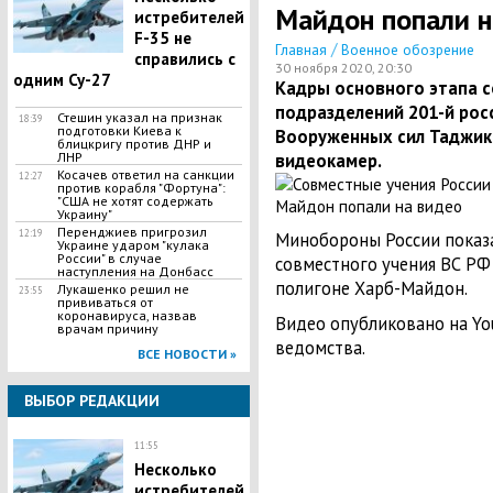
Майдон попали н
истребителей
F-35 не
/
Главная
Военное обозрение
справились с
30 ноября 2020, 20:30
одним Су-27
Кадры основного этапа с
подразделений 201-й рос
Стешин указал на признак
18:39
подготовки Киева к
Вооруженных сил Таджик
блицкригу против ДНР и
ЛНР
видеокамер.
​Косачев ответил на санкции
12:27
против корабля "Фортуна":
"США не хотят содержать
Украину"
Перенджиев пригрозил
12:19
Минобороны России показ
Украине ударом "кулака
России" в случае
совместного учения ВС РФ
наступления на Донбасс
полигоне Харб-Майдон.
Лукашенко решил не
23:55
прививаться от
коронавируса, назвав
Видео опубликовано на Yo
врачам причину
ведомства.
ВСЕ НОВОСТИ »
ВЫБОР РЕДАКЦИИ
11:55
Несколько
истребителей