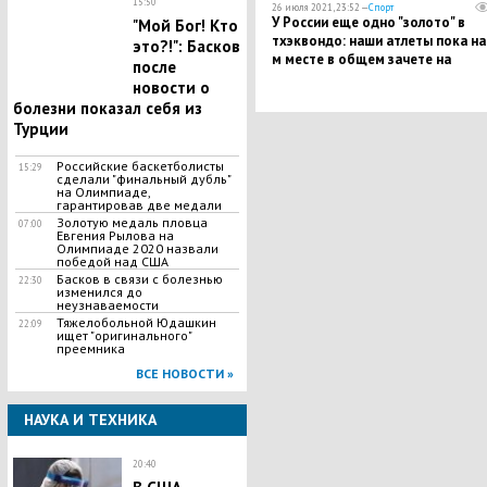
15:50
26 июля 2021, 23:52 —
Спорт
У России еще одно "золото" в
​"Мой Бог! Кто
тхэквондо: наши атлеты пока на
это?!": Басков
м месте в общем зачете на
после
Олимпиаде 2020
новости о
болезни показал себя из
Турции
​Российские баскетболисты
15:29
сделали "финальный дубль"
на Олимпиаде,
гарантировав две медали
Золотую медаль пловца
07:00
Евгения Рылова на
Олимпиаде 2020 назвали
победой над США
Басков в связи с болезнью
22:30
изменился до
неузнаваемости
Тяжелобольной Юдашкин
22:09
ищет "оригинального"
преемника
ВСЕ НОВОСТИ »
НАУКА И ТЕХНИКА
20:40