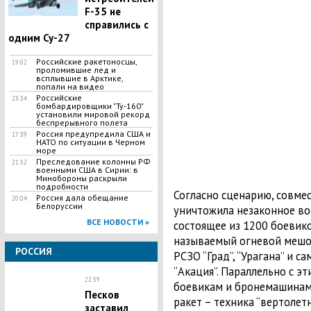
F-35 не
справились с
одним Су-27
Российские ракетоносцы,
19:02
проломившие лед и
всплывшие в Арктике,
попали на видео
Российские
23:34
бомбардировщики "Ту-160"
установили мировой рекорд
беспрерывного полета
Россия предупредила США и
17:39
НАТО по ситуации в Черном
море
Преследование колонны РФ
21:52
военными США в Сирии: в
Минобороны раскрыли
подробности
Согласно сценарию, совме
Россия дала обещание
20:04
Белоруссии
уничтожила незаконное в
ВСЕ НОВОСТИ »
состоящее из 1200 боевико
называемый огневой мешок
РОССИЯ
РСЗО “Град”, “Урагана” и 
“Акация”. Параллельно с э
22:59
боевикам и бронемашинам
Песков
ракет – техника “вертолетн
заставил