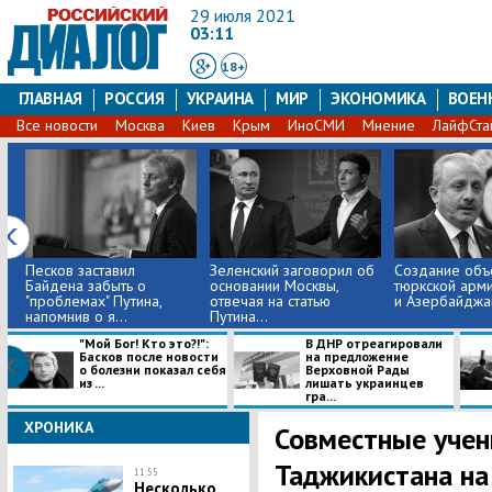
29 июля 2021
03:11
18+
ГЛАВНАЯ
РОССИЯ
УКРАИНА
МИР
ЭКОНОМИКА
ВОЕН
Все новости
Москва
Киев
Крым
ИноСМИ
Мнение
ЛайфСта
Песков заставил
Зеленский заговорил об
Создание объ
Байдена забыть о
основании Москвы,
тюркской арм
"проблемах" Путина,
отвечая на статью
и Азербайджан
напомнив о я...
Путина...
​"Мой Бог! Кто это?!":
В ДНР отреагировали
Басков после новости
на предложение
о болезни показал себя
Верховной Рады
из ...
лишать украинцев
гра...
ХРОНИКА
​Совместные учен
Таджикистана на
11:55
Несколько