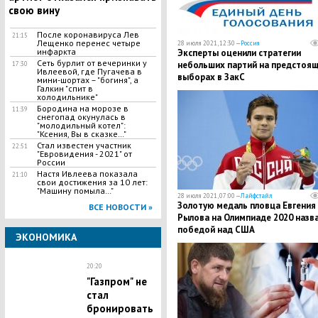
свою вину
После коронавируса Лев
21:15
Лещенко перенес четыре
28 июля 2021, 12:30 —
Россия
инфаркта
Эксперты оценили стратегии
Сеть бурлит от вечеринки у
небольших партий на предстоя
17:30
Ивлеевой, где Пугачева в
выборах в ЗакС
мини-шортах – "богиня", а
Галкин "спит в
холодильнике"
Бородина на морозе в
11:39
снегопад окунулась в
"молодильный котел":
"Ксения, Вы в сказке…"
Стал известен участник
22:51
"Евровидения - 2021" от
России
Настя Ивлеева показала
21:10
свои достижения за 10 лет:
"Машину помыла…"
28 июля 2021, 07:00 —
Лайфстайл
Золотую медаль пловца Евгения
ВСЕ НОВОСТИ »
Рылова на Олимпиаде 2020 назв
победой над США
ЭКОНОМИКА
20:20
"Газпром" не
стал
бронировать