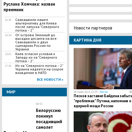
Руслана Хомчака: назван
преемник
Саакашвили нашел
16:45
альтернативу для Киева
после запуска "Северного
Новости партнеров
потока – 2"
​От острова Змеиный до
10:34
высадки десанта на юге:
КАРТИНА ДНЯ
Саакашвили о двух
сценариях России по
Украине
Киев огласил условия к
13:02
Западу из-за "Северного
потока – 2"
Из-за "Северного потока – 2"
17:30
Украина надеется на скорое
вхождение в НАТО
ВСЕ НОВОСТИ »
МИР
28 июля 2021, 22:59 —
Россия
Песков заставил Байдена забыт
"проблемах" Путина, напомнив о
08:53
ядерной мощи России
Белоруссию
покинул
посадивший
самолет