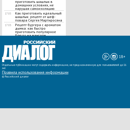
приготовить шашлык в
домашних условиях, не
нарушая самоизоляцию
Как приготовить идеальный
17:05
шашлык​: рецепт от шеф-
повара Сергея Мартиросяна
Рецепт бургера с ароматом
17:03
дымка: как быстро
приготовить популярное
блюдо на мангале
ВСЕ НОВОСТИ »
18+
Отдельные публикации могут содержать информацию, не предназначенную для пользователей до 16
лет.
Правила использования информации
©
Российский диалог