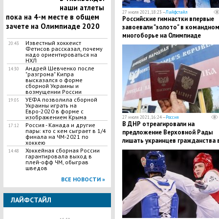
наши атлеты
27 июля 2021, 18:23 —
Лайфстайл
пока на 4-м месте в общем
Российские гимнастки впервые
зачете на Олимпиаде 2020
завоевали "золото" в командно
многоборье на Олимпиаде
Известный хоккеист
20:43
Фетисов рассказал, почему
надо ориентироваться на
НХЛ
Андрей Шевченко после
14:30
"разгрома" Кипра
высказался о форме
сборной Украины и
возмущении России
УЕФА позволила сборной
19:05
Украины играть на
Евро-2020 в форме с
изображением Крыма
27 июля 2021, 16:24 —
Россия
В ДНР отреагировали на
Россия - Канада и другие
17:12
пары: кто с кем сыграет в 1/4
предложение Верховной Рады
финала на ЧМ-2021 по
лишать украинцев гражданства 
хоккею
связи с паспортом РФ
Хоккейная сборная России
14:48
гарантировала выход в
плей-офф ЧМ, обыграв
шведов
ВСЕ НОВОСТИ »
ЛАЙФСТАЙЛ