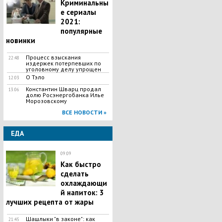
Криминальны
е сериалы
2021:
популярные
новинки
Процесс взыскания
22:48
издержек потерпевших по
уголовному делу упрощен
О Тэло
12:03
Константин Шварц продал
13:06
долю Росэнергобанка Илье
Морозовскому
ВСЕ НОВОСТИ »
ЕДА
09:09
Как быстро
сделать
охлаждающи
й напиток: 3
лучших рецепта от жары
Шашлыки "в законе": как
21:45