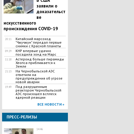
В США
заявили о
доказательст
ве
искусственного
происхождения COVID-19
Китайский марсоход
20:11
"Чжучжун" передал первые
снимки с Красной планеты
КНР впервые удачно
09:29
посадила зонд на Марс
Астероид больше пирамиды
11:18
Хеопса приближается к
Земле
На Чернобыльской АЭС
21:13
ответили на
предупреждения об угрозе
новой аварии
Под разрушенным
19:49
реактором Чернобыльской
АЭС произошел всплеск
ядерной реакции
ВСЕ НОВОСТИ »
ПРЕСС-РЕЛИЗЫ
14:46