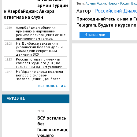
Теги:
,
,
Армия России
Новости России
Вид
армии Турции
Автор -
Российский Диал
и Азербайджан: Анкара
ответила на слухи
Присоединяйтесь к нам в Fa
Telegram. Будьте в курсе п
Азербайджан обвинил
12:50
Армению в нарушении
В закладки
режима прекращения огня с
применением танков
На Донбассе захватили
23:08
украинский боевой дрон и
завладели секретными
данными ВСУ
​Россия готова применить
18:33
самолет "судного дня", но
только при одном условии
​На Украине снова подняли
15:47
вопрос о силовом
"возвращении" Донбасса
ВСЕ НОВОСТИ »
УКРАИНА
21:30
ВСУ остались
без
Главнокоманд
ующего