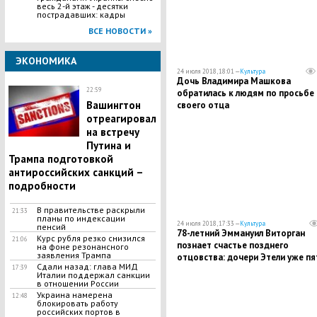
весь 2-й этаж - десятки
пострадавших: кадры
ВСЕ НОВОСТИ »
ЭКОНОМИКА
24 июля 2018, 18:01 —
Культура
​Дочь Владимира Машкова
22:59
обратилась к людям по просьбе
Вашингтон
своего отца
отреагировал
на встречу
Путина и
Трампа подготовкой
антироссийских санкций –
подробности
В правительстве раскрыли
21:33
планы по индексации
24 июля 2018, 17:33 —
Культура
пенсий
78-летний Эммануил Виторган
Курс рубля резко снизился
21:06
познает счастье позднего
на фоне резонансного
заявления Трампа
отцовства: дочери Этели уже пя
Сдали назад: глава МИД
17:39
месяцев
Италии поддержал санкции
в отношении России
Украина намерена
12:48
блокировать работу
российских портов в