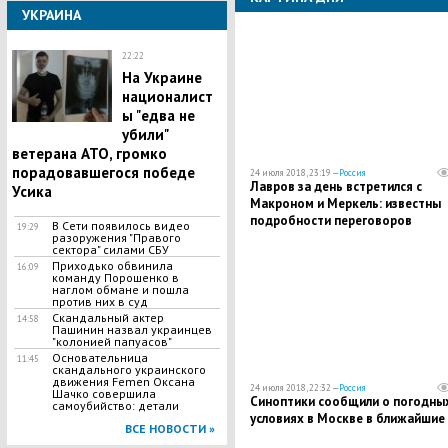
УКРАИНА
22:22
На Украине
националист
ы "едва не
убили"
ветерана АТО, громко
порадовавшегося победе
24 июля 2018, 23:19 —
Россия
Лавров за день встретился с
Усика
Макроном и Меркель: известны
подробности переговоров
​В Сети появилось видео
19:29
разоружения "Правого
сектора" силами СБУ
Приходько обвинила
16:09
команду Порошенко в
наглом обмане и пошла
против них в суд
Скандальный актер
14:58
Пашинин назвал украинцев
"колонией папуасов"
Основательница
11:45
скандального украинского
движения Femen Оксана
24 июля 2018, 22:32 —
Россия
Шачко совершила
Синоптики сообщили о погодны
самоубийство: детали
условиях в Москве в ближайшие
ВСЕ НОВОСТИ »