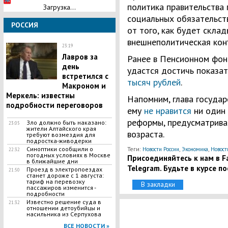
политика правительства 
Загрузка...
социальных обязательств
РОССИЯ
от того, как будет скла
внешнеполитическая кон
23:19
Лавров за
Ранее в Пенсионном фонд
день
удастся достичь показат
встретился с
тысяч рублей
.
Макроном и
Меркель: известны
Напомним, глава государ
подробности переговоров
ему
не нравится
ни один 
реформы, предусматрив
Зло должно быть наказано:
23:05
жители Алтайского края
возраста.
требуют возмездия для
подростка-живодерки
Синоптики сообщили о
Теги:
,
,
Новости России
Экономика
Новост
22:32
погодных условиях в Москве
Присоединяйтесь к нам в Fa
в ближайшие дни
Telegram. Будьте в курсе п
​Проезд в электропоездах
21:50
станет дороже с 1 августа:
тариф на перевозку
В закладки
пассажиров изменится -
подробности
Известно решение суда в
21:32
отношении детоубийцы и
насильника из Серпухова
ВСЕ НОВОСТИ »