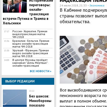
Исторические
переговоры:
24 июля 2018, 21:33 —
Экономика
онлайн-
В Кабмине подчеркнул
трансляция
страны позволит выпол
встречи Путина и Трампа в
обязательства.
Хельсинки
Россия - Хорватия. Прямая
17:17
видеотрансляция матча
ЧМ-2018
Бразилия - Бельгия. Прямая
15:36
видео онлайн трансляция
матча ЧМ-2018
Уругвай - Франция. Прямая
15:30
видео онлайн трансляция
матча ЧМ-2018
В центре Москвы пройдет
14:00
карнавал "День Мертвых":
онлайн-трансляция
ВСЕ НОВОСТИ »
ВЫБОР РЕДАКЦИИ
Все высвободившиеся ср
13:22
пенсионного возраста п
Без шансов:
выплат в полном объеме.
Минобороны
показало
посвященном государст