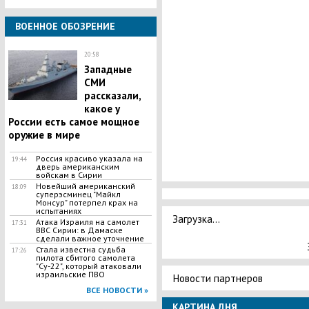
ВОЕННОЕ ОБОЗРЕНИЕ
20:58
Западные
СМИ
рассказали,
какое у
России есть самое мощное
оружие в мире
Россия красиво указала на
19:44
дверь американским
войскам в Сирии
Новейший американский
18:09
суперэсминец "Майкл
Монсур" потерпел крах на
испытаниях
Загрузка...
Атака Израиля на самолет
17:31
ВВС Сирии: в Дамаске
сделали важное уточнение
Стала известна судьба
17:26
пилота сбитого самолета
"Су-22", который атаковали
израильские ПВО
Новости партнеров
ВСЕ НОВОСТИ »
КАРТИНА ДНЯ