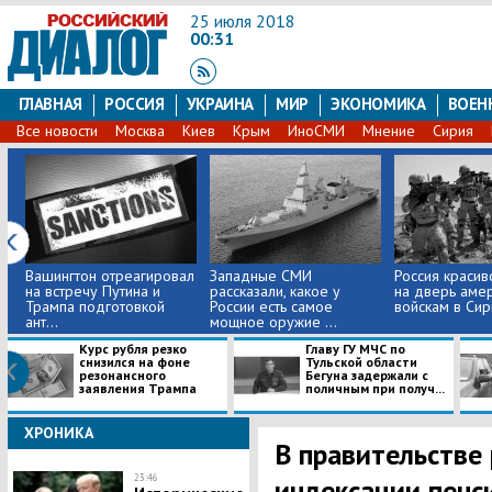
25 июля 2018
00:31
ГЛАВНАЯ
РОССИЯ
УКРАИНА
МИР
ЭКОНОМИКА
ВОЕН
Все новости
Москва
Киев
Крым
ИноСМИ
Мнение
Сирия
Вашингтон отреагировал
Западные СМИ
Россия красив
на встречу Путина и
рассказали, какое у
на дверь аме
Трампа подготовкой
России есть самое
войскам в Сир
ант...
мощное оружие ...
Курс рубля резко
Главу ГУ МЧС по
снизился на фоне
Тульской области
резонансного
Бегуна задержали с
заявления Трампа
поличным при получ...
ХРОНИКА
В правительстве
23:46
индексации пенс