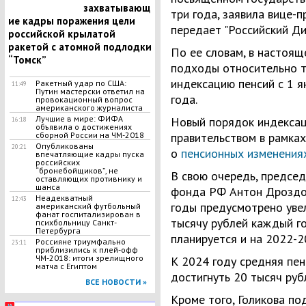
захватывающ
три года, заявила вице-
ие кадры поражения цели
передает "Российский Ди
российской крылатой
ракетой с атомной подлодки
По ее словам, в настоящ
“Томск”
подходы относительно т
индексацию пенсий с 1 
Ракетный удар по США:
11:49
Путин мастерски ответил на
года.
провокационный вопрос
американского журналиста
Лучшие в мире: ФИФА
Новый порядок индекса
16:18
объявила о достижениях
сборной России на ЧМ-2018
правительством в рамках
Опубликованы
20:21
о
пенсионных изменения
впечатляющие кадры пуска
российских
“бронебойщиков”, не
В свою очередь, предсе
оставляющих противнику и
шанса
фонда РФ Антон Дроздов
Неадекватный
12:43
годы предусмотрено увел
американский футбольный
фанат госпитализирован в
тысячу рублей каждый го
психбольницу Санкт-
Петербурга
планируется и на 2022-2
Россияне триумфально
23:11
приблизились к плей-офф
ЧМ-2018: итоги зрелищного
К 2024 году средняя пен
матча с Египтом
достигнуть 20 тысяч руб
ВСЕ НОВОСТИ »
Кроме того, Голикова по