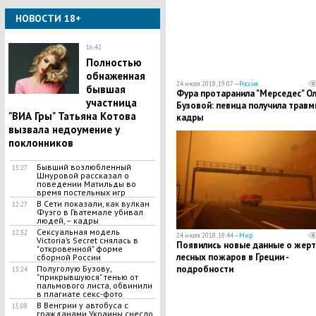
НОВОСТИ 18+
16:42
Полностью
обнаженная
24 июля 2018, 19:07 —
Россия
бывшая
​Фура протаранила "Мерседес" О
участница
Бузовой: певица получила травмы
"ВИА Гры" Татьяна Котова
кадры
вызвала недоумение у
поклонников
Бывший возлюбленный
15:27
Шнуровой рассказал о
поведении Матильды во
время постельных игр
В Сети показали, как вулкан
12:27
Фуэго в Гватемале убивал
людей, – кадры
Сексуальная модель
12:32
24 июля 2018, 18:44 —
Мир
Victoria’s Secret снялась в
Появились новые данные о жерт
"откровенной" форме
лесных пожаров в Греции -
сборной России
Полуголую Бузову,
подробности
15:24
"прикрывшуюся" тенью от
пальмового листа, обвинили
в плагиате секс-фото
В Венгрии у автобуса с
15:08
гражданами Украины снесло