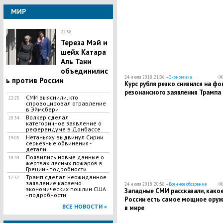
МИР
22:58
Тереза Мэй и
шейх Катара
Аль Тани
объединилис
24 июля 2018, 21:06 —
Экономика
ь против России
Курс рубля резко снизился на фо
резонансного заявления Трампа
СМИ выяснили, кто
22:25
спровоцировал отравление
в Эймсбери
Волкер сделал
20:34
категоричное заявление о
референдуме в Донбассе
Нетаньяху выдвинул Сирии
19:05
серьезные обвинения -
детали
Появились новые данные о
18:44
жертвах лесных пожаров в
Греции - подробности
​Трамп сделал неожиданное
17:57
заявление касаемо
24 июля 2018, 20:58 —
Военное обозрение
экономических пошлин США
Западные СМИ рассказали, какое
- подробности
России есть самое мощное ору
ВСЕ НОВОСТИ »
в мире