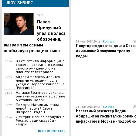
ШОУ-БИЗНЕС
18:05
​Павел
Прилучный
упал с колеса
обозрения,
24 июля 2018, 20:16 —
Культура
вызвав тем самым
​Полуторагодовалая дочка Окса
необычную реакцию сына
Акиньшиной получила травму -
кадры
В Сеть утекла информация о
16:56
сюжете последнего сезона
самого ожидаемого на
планете телесериала
​Андрей Малахов делится
22:33
новыми успехами после
ухода с "Первого канала" на
"Россию 1"
Наталья Водянова уехала в
21:04
романтическое путешествие
в Италию - кадры
Подруга Матильды стала
18:49
24 июля 2018, 19:59 —
Культура
новой пассией Сергея
​Известный режиссер Вадим
Шнурова - кадры
Абдрашитов госпитализирован с
Дмитрий Нагиев вернулся в
23:26
Россию ради свадьбы -
инфарктом в Москве - подробно
кадры
ВСЕ НОВОСТИ »