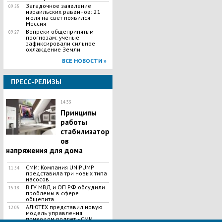
Загадочное заявление
09:55
израильских раввинов: 21
июля на свет появился
Мессия
Вопреки общепринятым
09:27
прогнозам: ученые
зафиксировали сильное
охлаждение Земли
ВСЕ НОВОСТИ »
ПРЕСС-РЕЛИЗЫ
14:33
Принципы
работы
стабилизатор
ов
напряжения для дома
СМИ: Компания UNIPUMP
11:54
представила три новых типа
насосов
В ГУ МВД и ОП РФ обсудили
15:18
проблемы в сфере
общепита
АЛЮТЕХ представил новую
12:05
модель управления
приводом роллет, - СМИ