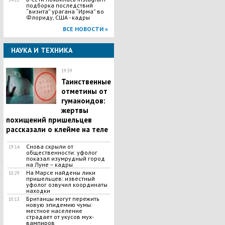
подборка последствий
“визита” урагана “Ирма” во
Флориду, США - кадры
ВСЕ НОВОСТИ »
НАУКА И ТЕХНИКА
19:59
Таинственные
отметины от
гуманоидов:
жертвы
похищений пришельцев
рассказали о клейме на теле
Снова скрыли от
19:14
общественности: уфолог
показал изумрудный город
на Луне – кадры
На Марсе найдены лики
10:29
пришельцев: известный
уфолог озвучил координаты
находки
Британцы могут пережить
10:13
новую эпидемию чумы:
местное население
страдает от укусов мух-
вампиров