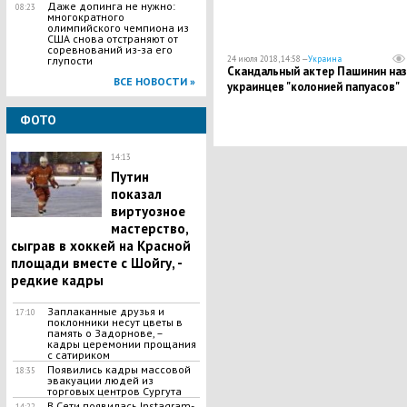
Даже допинга не нужно:
08:23
многократного
олимпийского чемпиона из
США снова отстраняют от
соревнований из-за его
глупости
24 июля 2018, 14:58 —
Украина
Скандальный актер Пашинин наз
ВСЕ НОВОСТИ »
украинцев "колонией папуасов"
ФОТО
14:13
Путин
показал
виртуозное
мастерство,
сыграв в хоккей на Красной
площади вместе с Шойгу, -
редкие кадры
Заплаканные друзья и
17:10
поклонники несут цветы в
память о Задорнове, –
кадры церемонии прощания
с сатириком
Появились кадры массовой
18:35
эвакуации людей из
торговых центров Сургута
В Сети появилась Іnstagram-
14:22