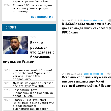
Черноморском бассейне
Страны G20 рассказали, что
07:00
может погубить мировую
экономику
ВСЕ НОВОСТИ »
24 июля 2018, 16:52 —
Военное обозрение
В ЦАХАЛе объяснили, зачем был
СПОРТ
дана команда сбить самолет "Су
ВВС Сирии
19:19
Беллью
рассказал,
что сделает с
бросившим
ему вызов Усиком
​Трагически погиб 17-летний
18:55
игрок сборной Украины по
24 июля 2018, 15:52 —
Военное обозрение
хоккею Эдуард Жук -
Источник сообщил, какую важн
подробности
миссию выполнял сирийский
Лукашенко сурово высказал
18:11
военный самолет, сбитый Израи
все, что думает о МОК
Развратные фото
12:55
Шараповой и ее любовника
попали в Сеть
Трагедии с фигуристом
10:22
Теном можно было избежать:
в деле появился
ошеломляющий поворот