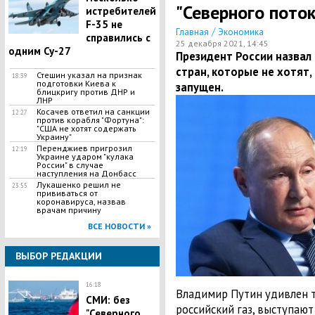
"Северного поток
истребителей
F-35 не
/
Главная
Экономика
справились с
25 декабря 2021, 14:45
одним Су-27
Президент России назвал
стран, которые не хотят,
Стешин указал на признак
18:39
подготовки Киева к
запущен.
блицкригу против ДНР и
ЛНР
​Косачев ответил на санкции
12:27
против корабля "Фортуна":
"США не хотят содержать
Украину"
Перенджиев пригрозил
12:19
Украине ударом "кулака
России" в случае
наступления на Донбасс
Лукашенко решил не
23:55
прививаться от
коронавируса, назвав
врачам причину
ВСЕ НОВОСТИ »
ВЫБОР РЕДАКЦИИ
16:18
Владимир Путин удивлен т
СМИ: без
российский газ, выступают
"Северного