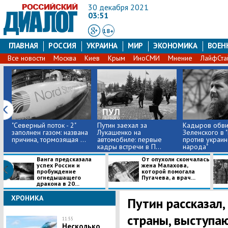
30 декабря 2021
03:51
18+
ГЛАВНАЯ
РОССИЯ
УКРАИНА
МИР
ЭКОНОМИКА
ВОЕН
Все новости
Москва
Киев
Крым
ИноСМИ
Мнение
ЛайфСта
"Северный поток - 2"
Путин заехал за
Кадыров обви
заполнен газом: названа
Лукашенко на
Зеленского в 
причина, тормозящая ...
автомобиле: первые
против украин
кадры встречи в П...
народа"
Ванга предсказала
От опухоли скончалась
успех России и
жена Малахова,
пробуждение
которой помогала
огнедышащего
Пугачева, а врач...
дракона в 20...
ХРОНИКА
Путин рассказал,
страны, выступа
11:55
Несколько