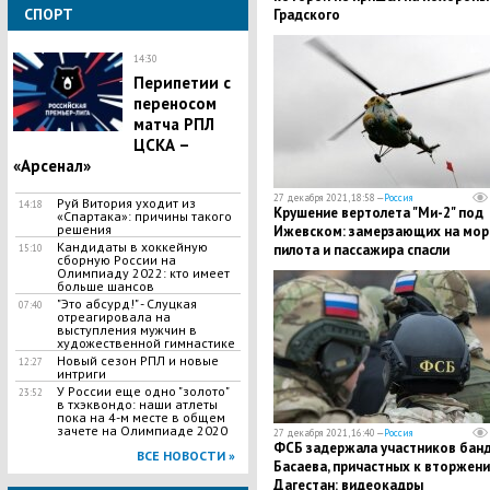
СПОРТ
Градского
14:30
Перипетии с
переносом
матча РПЛ
ЦСКА –
«Арсенал»
27 декабря 2021, 18:58 —
Россия
Руй Витория уходит из
14:18
Крушение вертолета "Ми-2" под
«Спартака»: причины такого
решения
Ижевском: замерзающих на мор
Кандидаты в хоккейную
пилота и пассажира спасли
15:10
сборную России на
Олимпиаду 2022: кто имеет
больше шансов
"Это абсурд!" - Слуцкая
07:40
отреагировала на
выступления мужчин в
художественной гимнастике
Новый сезон РПЛ и новые
12:27
интриги
У России еще одно "золото"
23:52
в тхэквондо: наши атлеты
пока на 4-м месте в общем
зачете на Олимпиаде 2020
27 декабря 2021, 16:40 —
Россия
ФСБ задержала участников бан
ВСЕ НОВОСТИ »
Басаева, причастных к вторжени
Дагестан: видеокадры