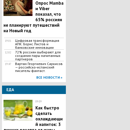
Опрос Mamba
и Viber
показал, что
65% россиян
не планируют путешествий
на Новый год
Цифровая трансформация
19:01
АПК: Борис Листов и
банковские инновации
72% россиян выбирают для
12:02
создания пары начитанных
партнеров
Вартан Георгиевич Саркисов
19:47
— российско-испанский
писатель-фантаст.
ВСЕ НОВОСТИ »
ЕДА
09:09
Как быстро
сделать
охлаждающи
й напиток: 3
лучших рецепта от жары