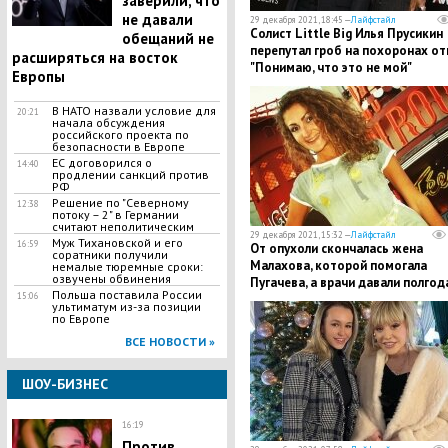
заверили, что
не давали
29 декабря 2021, 18:45 —
Лайфстайл
Солист Little Big Илья Прусикин
обещаний не
перепутал гроб на похоронах от
расширяться на восток
"Понимаю, что это не мой"
Европы
В НАТО назвали условие для
20:21
начала обсуждения
российского проекта по
безопасности в Европе
ЕС договорился о
14:40
продлении санкций против
РФ
Решение по "Северному
12:38
потоку – 2" в Германии
считают неполитическим
29 декабря 2021, 15:32 —
Лайфстайл
Муж Тихановской и его
16:59
От опухоли скончалась жена
соратники получили
Малахова, которой помогала
немалые тюремные сроки:
озвучены обвинения
Пугачева, а врачи давали полгод
Польша поставила России
15:06
ультиматум из-за позиции
по Европе
ВСЕ НОВОСТИ »
ШОУ-БИЗНЕС
16:19
Против