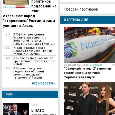
политиков
подловили на
Новости партнеров
лжи:
отвлекают народ
КАРТИНА ДНЯ
"вторжением" России, а сами
улетают в Альпы
В Офисе президента
15:18
Украины заверили, что
Зеленский пытался
наладить контакт с Путиным
Украина вынуждена в
18:46
морозы копать траншеи на
границе с Россией
В Киеве выявили основное
16:01
препятствие для вхождения
в НАТО
29 декабря 2021, 22:43 —
Экономика
В Киеве приступили к
"Северный поток - 2" заполнен
18:32
подготовке обороны
газом: названа причина,
столицы на случай
тормозящая запуск
"вторжения" России
ВСЕ НОВОСТИ »
МИР
13:40
В НАТО