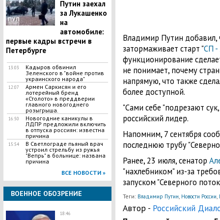
Путин заехал
за Лукашенко
на
автомобиле:
Владимир Путин добавил, ч
первые кадры встречи в
затормаживает старт "
СП -
Петербурге
функционирование сделает
Кадыров обвинил
13:03
не понимает, почему стран
Зеленского в "войне против
украинского народа"
напрямую, что также сдела
Армен Саркисян и его
12:07
более доступной.
лотерейный бренд
«Столото» в преддверии
главного новогоднего
"Сами себе "подрезают сук,
розыгрыша.
российский лидер.
Новогодние каникулы в
16:50
ЛДПР предложили включить
в отпуска россиян: известна
Напомним, 7 сентября сооб
причина
последнюю трубу "Северног
В Светлограде пьяный врач
15:54
устроил стрельбу из ружья
"Вепрь" в больнице: названа
Ранее, 23 июля, сенатор
Ал
причина
"нахлебником" из-за требо
ВСЕ НОВОСТИ »
запуском "Северного потока 
ВОЕННОЕ ОБОЗРЕНИЕ
Теги:
,
,
Владимир Путин
Новости России
Автор -
Российский Диал
18:46