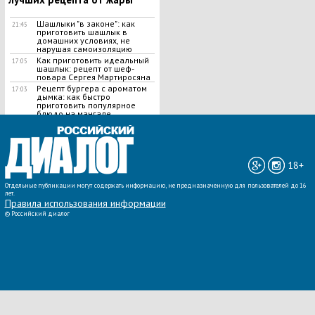
Шашлыки "в законе": как
21:45
приготовить шашлык в
домашних условиях, не
нарушая самоизоляцию
Как приготовить идеальный
17:05
шашлык​: рецепт от шеф-
повара Сергея Мартиросяна
Рецепт бургера с ароматом
17:03
дымка: как быстро
приготовить популярное
блюдо на мангале
ВСЕ НОВОСТИ »
18+
Отдельные публикации могут содержать информацию, не предназначенную для пользователей до 16
лет.
Правила использования информации
©
Российский диалог