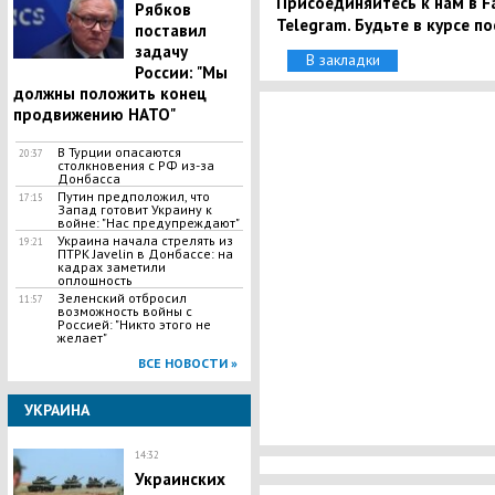
Присоединяйтесь к нам в Fa
Рябков
Telegram. Будьте в курсе п
поставил
задачу
В закладки
России: "Мы
должны положить конец
продвижению НАТО"
В Турции опасаются
20:37
столкновения с РФ из-за
Донбасса
Путин предположил, что
17:15
Запад готовит Украину к
войне: "Нас предупреждают"
Украина начала стрелять из
19:21
ПТРК Javelin в Донбассе: на
кадрах заметили
оплошность
Зеленский отбросил
11:57
возможность войны с
Россией: "Никто этого не
желает"
ВСЕ НОВОСТИ »
УКРАИНА
14:32
Украинских