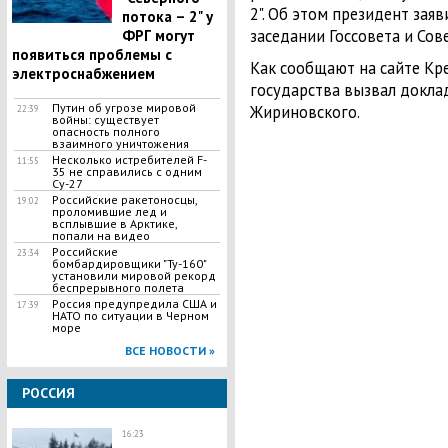
2". Об этом президент заяв
потока – 2" у
заседании Госсовета и Сов
ФРГ могут
появиться проблемы с
Как сообщают на сайте Кр
электроснабжением
государства вызвал докл
Путин об угрозе мировой
Жириновского.
22:39
войны: существует
опасность полного
взаимного уничтожения
Несколько истребителей F-
11:55
35 не справились с одним
Су-27
Российские ракетоносцы,
19:02
проломившие лед и
всплывшие в Арктике,
попали на видео
Российские
23:34
бомбардировщики "Ту-160"
установили мировой рекорд
беспрерывного полета
Россия предупредила США и
17:39
НАТО по ситуации в Черном
море
ВСЕ НОВОСТИ »
РОССИЯ
16:23