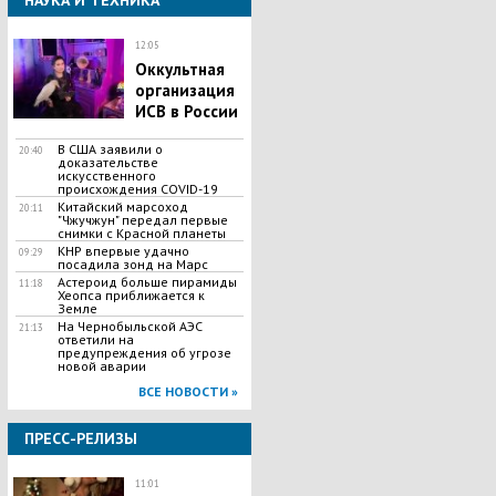
НАУКА И ТЕХНИКА
12:05
Оккультная
организация
ИСВ в России
В США заявили о
20:40
доказательстве
искусственного
происхождения COVID-19
Китайский марсоход
20:11
"Чжучжун" передал первые
снимки с Красной планеты
КНР впервые удачно
09:29
посадила зонд на Марс
Астероид больше пирамиды
11:18
Хеопса приближается к
Земле
На Чернобыльской АЭС
21:13
ответили на
предупреждения об угрозе
новой аварии
ВСЕ НОВОСТИ »
ПРЕСС-РЕЛИЗЫ
11:01