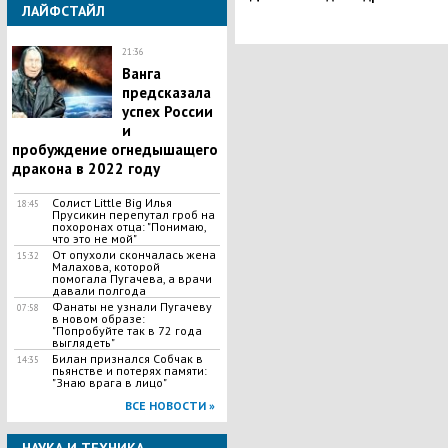
ЛАЙФСТАЙЛ
спецоперации
21:36
Ванга
предсказала
успех России
и
пробуждение огнедышащего
дракона в 2022 году
Солист Little Big Илья
18:45
Прусикин перепутал гроб на
похоронах отца: "Понимаю,
что это не мой"
От опухоли скончалась жена
15:32
Малахова, которой
помогала Пугачева, а врачи
давали полгода
Фанаты не узнали Пугачеву
07:58
в новом образе:
"Попробуйте так в 72 года
выглядеть"
Билан признался Собчак в
14:35
пьянстве и потерях памяти:
"Знаю врага в лицо"
ВСЕ НОВОСТИ »