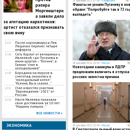
29 декабря 2021, 07:58 —
Лайфстайл
Фанаты не узнали Пугачеву в но
рэпера
образе: "Попробуйте так в 72 го
Моргенштерн
выглядеть"
а завели дело
за агитацию наркотиков:
артист отказался признавать
свою вину
После коронавируса Лев
21:15
Лещенко перенес четыре
инфаркта
Сеть бурлит от вечеринки у
17:30
Ивлеевой, где Пугачева в
мини-шортах – "богиня", а
28 декабря 2021, 16:50 —
Россия
Галкин "спит в
Новогодние каникулы в ЛДПР
холодильнике"
предложили включить в отпуска
Бородина на морозе в
11:39
снегопад окунулась в
россиян: известна причина
"молодильный котел":
"Ксения, Вы в сказке…"
Стал известен участник
22:51
"Евровидения - 2021" от
России
Настя Ивлеева показала
21:10
свои достижения за 10 лет:
"Машину помыла…"
ВСЕ НОВОСТИ »
ЭКОНОМИКА
28 декабря 2021, 15:54 —
Россия
В Светлограде пьяный врач устр