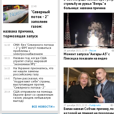
стрельбу из ружья "Вепрь" в
22:43
больнице: названа причина
"Северный
поток - 2"
заполнен
газом:
названа причина,
тормозящая запуск
СМИ: без "Северного потока
16:18
– 2" у ФРГ могут появиться
проблемы с
28 декабря 2021, 12:59 —
Россия
электроснабжением
Момент запуска "Ангары-А5" с
Назван год, когда США
Плесецка показали на видео
18:15
утратят статус мировой
"экономики №1"
На Украине признались, что
16:13
не нашли замены
российскому газу
Путин рассказал, что
14:45
"подрезают себе" страны,
выступающие против
"Северного потока - 2"
США отправили на помощь
20:14
Европе флот со сжиженным
газом, увидев небывалую
выгоду
27 декабря 2021, 22:15 —
Лайфстайл
ВСЕ НОВОСТИ »
Билан назвал Собчак причину, по
которой не пришел на похороны