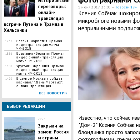
Исторические
переговоры:
1 июня 2017, 23:05 —
Новости 18+
онлайн-
Ксения Собчак шокиров
трансляция
микроблоге новыми фо
встречи Путина и Трампа в
неприличными подпися
Хельсинки
Россия - Хорватия. Прямая
17:17
видеотрансляция матча
ЧМ-2018
Бразилия - Бельгия. Прямая
15:36
видео онлайн трансляция
матча ЧМ-2018
Уругвай - Франция. Прямая
15:30
видео онлайн трансляция
матча ЧМ-2018
В центре Москвы пройдет
14:00
карнавал "День Мертвых":
онлайн-трансляция
ВСЕ НОВОСТИ »
ВЫБОР РЕДАКЦИИ
Известно, что сейчас из
20:27
"Дом-2" Ксения Собчак н
Закрыли на
блондинка просто запол
замок: Россия
и страны
фотографиями, среди ко