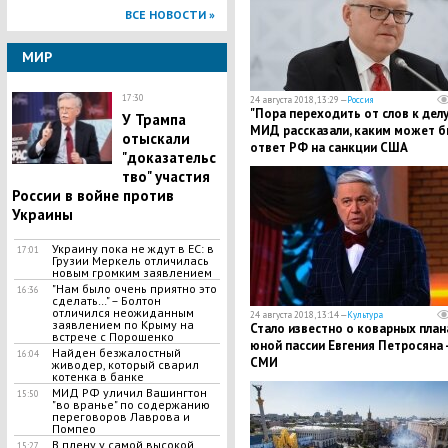
ВСЕ НОВОСТИ »
МИР
17:30
24 августа 2018, 13:29 —
Россия
"Пора переходить от слов к делу",
У Трампа
МИД рассказали, каким может б
отыскали
ответ РФ на санкции США
"доказательс
тво" участия
России в войне против
Украины
Украину пока не ждут в ЕС: в
17:01
Грузии Меркель отличилась
новым громким заявлением
"Нам было очень приятно это
16:36
сделать…" – Болтон
отличился неожиданным
24 августа 2018, 13:14 —
Культура
заявлением по Крыму на
Стало известно о коварных план
встрече с Порошенко
юной пассии Евгения Петросяна 
​Найден безжалостный
16:04
СМИ
живодер, который сварил
котенка в банке
МИД РФ уличил Вашингтон
15:50
"во вранье" по содержанию
переговоров Лаврова и
Помпео
В плену у самой высокой
15:27