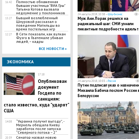
Полностью обнаженная
16:42
бывшая участница "ВИА Гры"
Татьяна Котова вызвала
недоумение у поклонников
24 августа 2018, 10:38 —
Шоу-бизнес
Бывший возлюбленный
​Муж Ани Лорак решился на
15:27
Шнуровой рассказал о
радикальный шаг: СМИ узнали
поведении Матильды во
пикантные подробности адюльт
время постельных игр
Налчаджиоглу
В Сети показали, как вулкан
12:27
Фуэго в Гватемале убивал
людей, – кадры
ВСЕ НОВОСТИ »
ЭКОНОМИКА
17:18
Опубликован
24 августа 2018, 10:03 —
Россия
Путин подписал указ о назначен
документ
Михаила Бабича послом России 
Госдепа по
Белоруссии
санкциям:
стало известно, куда "ударят"
США
“Украина получит выгоду”, -
14:08
Меркель обещала Киеву
заработок после запуска
“Северного потока – 2”
Сенатор назвал новую
20:39