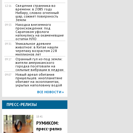
Сведения странника во
12:16
времени: в 2085 году
Нибиру, словно огненный
шар, сожжет поверхность
Земли
Находка внеземного
09:53
происхождения: под
Саратовом уфологи
наткнулись на окаменевшие
остатки НЛО
Уникальное древнее
09:31
животное: в Китае нашли
черепаху возрастом 228
миллионов лет
Странный гул из-под земли:
09:17
жители американского
городка посетовали на
сильные вибрации в недрах
Новый ареал обитания
09:07
пришельцев: инопланетяне
обитают на экзопланетах,
укрытых наполовину водой
ВСЕ НОВОСТИ »
ПРЕСС-РЕЛИЗЫ
18:41
РУМИКОМ:
пресс-релиз