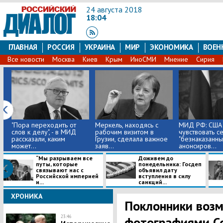
24 августа 2018
18:04
ГЛАВНАЯ
РОССИЯ
УКРАИНА
МИР
ЭКОНОМИКА
ВОЕН
Все новости
Москва
Киев
Крым
ИноСМИ
Мнение
Сирия
"Пора переходить от
Меркель, находясь с
МИД РФ: США 
слов к делу", - в МИД
рабочим визитом в
чувствовать с
рассказали, каким
Грузии, сделала важное
"безнаказанны
может...
заяв...
анонсиров...
​“Мы разрываем все
Доживем до
путы, которые
понедельника: Госдеп
связывают нас с
объявил дату
Российской империей
вступления в силу
и...
санкций...
ХРОНИКА
Поклонники воз
23:46
фотографиями С