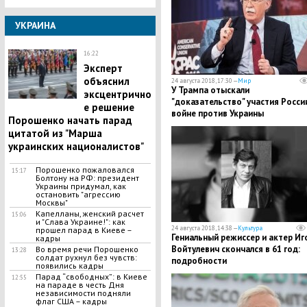
УКРАИНА
16:22
Эксперт
объяснил
24 августа 2018, 17:30 —
Мир
У Трампа отыскали
эксцентрично
"доказательство" участия Росси
е решение
войне против Украины
Порошенко начать парад
цитатой из "Марша
украинских националистов"
Порошенко пожаловался
15:17
Болтону на РФ: президент
Украины придумал, как
остановить "агрессию
Москвы"
Капелланы, женский расчет
15:06
и "Слава Украине!": как
24 августа 2018, 14:38 —
Культура
прошел парад в Киеве –
Гениальный режиссер и актер Иг
кадры
Войтулевич скончался в 61 год:
​Во время речи Порошенко
13:28
солдат рухнул без чувств:
подробности
появились кадры
Парад “свободных”: в Киеве
12:55
на параде в честь Дня
независимости подняли
флаг США – кадры