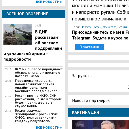
ВСЕ НОВОСТИ »
молодой мамочки. Польз
и напористо ругали Собч
ВОЕННОЕ ОБОЗРЕНИЕ
повышенное внимание к 
16:58
Теги:
,
,
Новости России
Общество
Ксения 
Присоединяйтесь к нам в Fa
В ДНР
рассказали
Telegram. Будьте в курсе п
об опасном
В закладки
подкреплени
и украинской армии –
подробности
ВСУ в Донбассе наращивает
09:13
обстрелы: стало известно о
Загрузка...
потерях Киева
Порошенко хвастается
08:21
новой техникой: прямая
онлайн-трансляция
военного парада в Киеве
Россия против НАТО: СМИ
07:30
рассказали, на чьей стороне
Новости партнеров
будет преимущество в
случае войны
Госдеп задумал
06:53
КАРТИНА ДНЯ
"изолировать" российские
С-400, грозясь санкциями
каждому покупателю
ВСЕ НОВОСТИ »