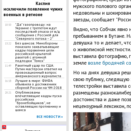
Каспия
мужского полового орган
исключили появление чужих
недовольны и шокирован
военных в регионе
звезды, сообщает "Росси
"Да" газопроводу: на
10:50
Украине с трепетом ждут
Видно, что Собчак явно
последствий отказа от ж/д
пребыванием в Бутане. Н
сообщения с Россией для
"Северного потока – 2"
девушка то и делает, ч
Без шансов: Минобороны
13:22
показало захватывающие
о живописной местности
кадры поражения цели
российской крылатой
выставила фотографию, 
ракетой с атомной
подлодки “Томск”
земле
возле бродячей с
Ракетный удар по США:
11:49
Путин мастерски ответил на
Но на днях девушка реш
провокационный вопрос
американского журналиста
свою публику, следящую
Лучшие в мире: ФИФА
16:18
объявила о достижениях
телестройки выставила с
сборной России на ЧМ-2018
размещены разнокалибе
Опубликованы
20:21
впечатляющие кадры пуска
достоинства и даже позв
российских
“бронебойщиков”, не
нецензурный лексикон, п
оставляющих противнику и
шанса
ВСЕ НОВОСТИ »