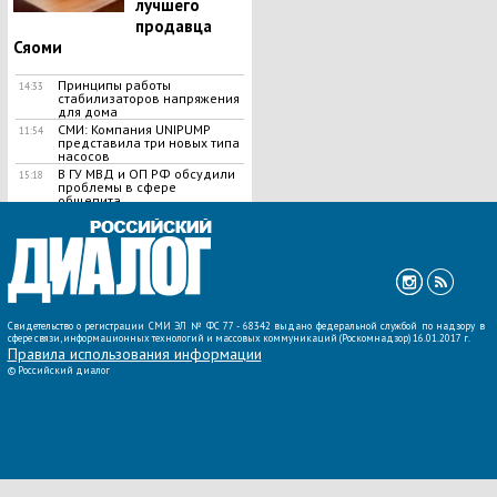
лучшего
продавца
Сяоми
Принципы работы
14:33
стабилизаторов напряжения
для дома
СМИ: Компания UNIPUMP
11:54
представила три новых типа
насосов
В ГУ МВД и ОП РФ обсудили
15:18
проблемы в сфере
общепита
ВСЕ НОВОСТИ »
Свидетельство о регистрации СМИ ЭЛ № ФС 77 - 68342 выдано федеральной службой по надзору в
сфере связи, информационных технологий и массовых коммуникаций (Роскомнадзор) 16.01.2017 г.
Правила использования информации
©
Российский диалог