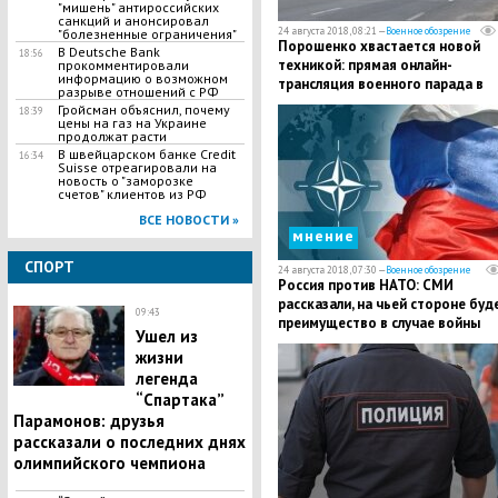
"мишень" антироссийских
санкций и анонсировал
24 августа 2018, 08:21 —
Военное обозрение
"болезненные ограничения"
Порошенко хвастается новой
В Deutsche Bank
18:56
техникой: прямая онлайн-
прокомментировали
информацию о возможном
трансляция военного парада в
разрыве отношений с РФ
Киеве
​Гройсман объяснил, почему
18:39
цены на газ на Украине
продолжат расти
В швейцарском банке Credit
16:34
Suisse отреагировали на
новость о "заморозке
счетов" клиентов из РФ
ВСЕ НОВОСТИ »
мнение
СПОРТ
24 августа 2018, 07:30 —
Военное обозрение
Россия против НАТО: СМИ
рассказали, на чьей стороне буд
09:43
преимущество в случае войны
Ушел из
жизни
легенда
“Спартака”
Парамонов: друзья
рассказали о последних днях
олимпийского чемпиона