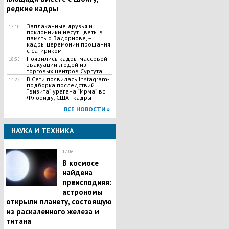
редкие кадры
Заплаканные друзья и
17:10
поклонники несут цветы в
память о Задорнове, –
кадры церемонии прощания
с сатириком
Появились кадры массовой
18:35
эвакуации людей из
торговых центров Сургута
В Сети появилась Іnstagram-
14:22
подборка последствий
“визита” урагана “Ирма” во
Флориду, США - кадры
ВСЕ НОВОСТИ »
НАУКА И ТЕХНИКА
17:06
В космосе
найдена
преисподняя:
астрономы
открыли планету, состоящую
из раскаленного железа и
титана