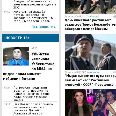
Бледанс объяснила свое
внезапное решение сделать
ЭКО
​Хрустальная свадьба
07:15
Наташи Королевой и
24 августа 2018, 11:17 —
Культура
Тарзана: 15 лет вместе и в
Дочь известного российского
горе, и в радости - кадры
режиссера Тимура Бекмамбетов
ВСЕ НОВОСТИ »
обокрали в центре Москвы
НОВОСТИ 18+
07:10
Убийство
чемпиона
Узбекистана
по MMA: на
24 августа 2018, 10:55 —
Украина
видео попал момент
​“Мы разрываем все путы, котор
избиения битами
связывают нас с Российской
империей и СССР”, - Порошенко
Попросили предъявить
05:44
документы: преступник
напал с ножом на двоих
полицейских в Москве -
кадры
Оля Полякова поделилась
14:11
интимным снимком в
постели с Дашей
Астафьевой - кадры