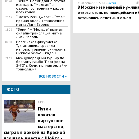
“Зенит” неожиданно спутал
05:40
23 августа 2018, 22:40 —
Россия
все карты “Мольде” и
В Москве невменяемый мужчин
одолел соперника – кадры
всех голов
открыл огонь по полицейским и 
“Глазго Рейнджерс” – “Уфа”:
остановлен ответным огнем –
20:55
прямая онлайн-трансляция
подробности
матча Лиги Европы
“Зенит” – “Мольде” прямая
18:05
онлайн-трансляция матча
Лиги Европы
Российская фигуристка
07:00
Туктамышева сразила
наповал горячим снимком в
нижнем белье – кадры
Международный турнир по
21:11
боевому самбо "Плотформа
S-70" в Сочи: прямая онлайн-
трансляция
ВСЕ НОВОСТИ »
ФОТО
14:13
Путин
показал
виртуозное
мастерство,
сыграв в хоккей на Красной
площади вместе с Шойгу, -