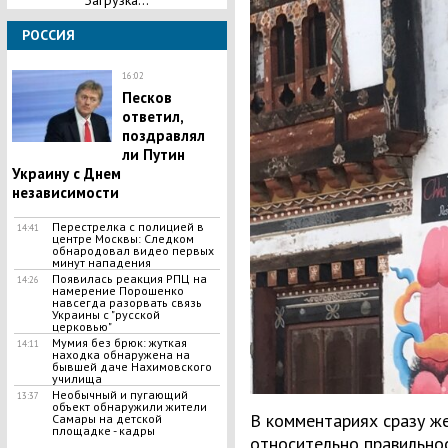
Загрузка...
РОССИЯ
16:02
Песков
ответил,
поздравлял
ли Путин
Украину с Днем
независимости
Перестрелка с полицией в
14:41
центре Москвы: Следком
обнародовал видео первых
минут нападения
Появилась реакция РПЦ на
14:26
намерение Порошенко
навсегда разорвать связь
Украины с "русской
церковью"
​Мумия без брюк: жуткая
14:11
находка обнаружена на
бывшей даче Нахимовского
училища
​Необычный и пугающий
13:37
объект обнаружили жители
В комментариях сразу же
Самары на детской
площадке - кадры
относительно правильно