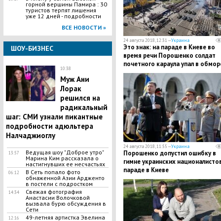
горной вершины Памира : 30
туристов терпят лишения
уже 12 дней - подробности
ВСЕ НОВОСТИ »
24 августа 2018, 12:31 —
Украина
​Это знак: на параде в Киеве во
ШОУ-БИЗНЕС
время речи Порошенко солдат
почетного караула упал в обмор
10:38
​Муж Ани
Лорак
решился на
радикальный
шаг: СМИ узнали пикантные
подробности адюльтера
Налчаджиоглу
24 августа 2018, 11:55 —
Украина
Ведущая шоу "Доброе утро"
Порошенко допустил ошибку в
13:57
Марина Ким рассказала о
гимне украинских националистов
настигнувших ее несчастьях
параде в Киеве
В Сеть попало фото
06:12
обнаженной Азии Ардженто
в постели с подростком
Свежая фотография
14:34
Анастасии Волочковой
вызвала бурю обсуждения в
Сети
49-летняя артистка Эвелина
12:16