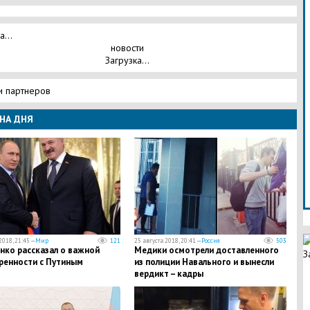
а...
новости
Загрузка...
и партнеров
НА ДНЯ
2018, 21:45 —
Мир
121
25 августа 2018, 20:41 —
Россия
503
нко рассказал о важной
Медики осмотрели доставленного
З
ренности с Путиным
из полиции Навального и вынесли
вердикт – кадры