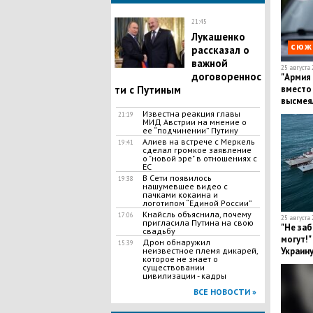
21:45
Лукашенко
сюж
рассказал о
важной
25 августа 
договореннос
"Армия 
ти с Путиным
вместо 
высмея
военны
Известна реакция главы
21:19
МИД Австрии на мнение о
ее “подчинении” Путину
Алиев на встрече с Меркель
19:41
сделал громкое заявление
о "новой эре" в отношениях с
ЕС
В Сети появилось
19:38
нашумевшее видео с
пачками кокаина и
логотипом “Единой России”
Кнайсль объяснила, почему
17:06
25 августа 
пригласила Путина на свою
"Не заб
свадьбу
могут!"
​Дрон обнаружил
15:39
неизвестное племя дикарей,
Украину
которое не знает о
Крыму
существовании
цивилизации - кадры
ВСЕ НОВОСТИ »