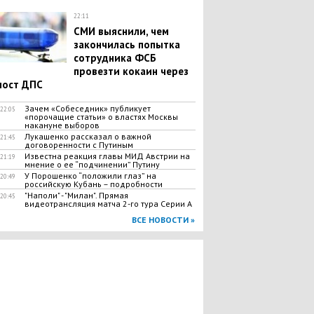
22:11
СМИ выяснили, чем
закончилась попытка
сотрудника ФСБ
провезти кокаин через
пост ДПС
Зачем «Собеседник» публикует
22:05
«порочащие статьи» о властях Москвы
накануне выборов
Лукашенко рассказал о важной
21:45
договоренности с Путиным
Известна реакция главы МИД Австрии на
21:19
мнение о ее “подчинении” Путину
У Порошенко “положили глаз” на
20:49
российскую Кубань – подробности
"Наполи" - "Милан". Прямая
20:45
видеотрансляция матча 2-го тура Серии А
ВСЕ НОВОСТИ »