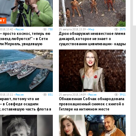
ет
2018, 15:42 —
Россия
730
25 августа 2018, 15:39 —
Мир
2575
– просто космос, теперь ею
​Дрон обнаружил неизвестное племя
звезд любуются!" – в Сети
дикарей, которое не знает о
ли Меркель, увидевшую
существовании цивилизации - кадры
х РФ в бинокль
2018, 15:11 —
Россия
831
25 августа 2018, 14:09 —
Россия
3911
ирают, потому что не
​Обнаженная Собчак обнародовала
 – в Совфеде осадили
провокационный снимок с книгой о
, оставившую часть флота в
Гитлере на интимном месте