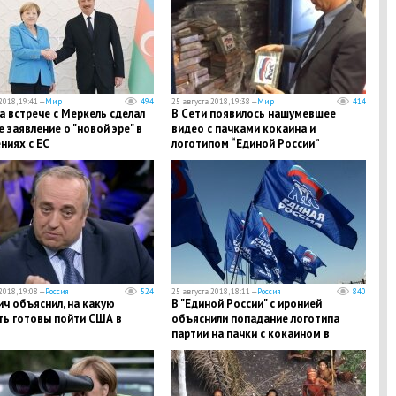
2018, 19:41 —
Мир
494
25 августа 2018, 19:38 —
Мир
414
а встрече с Меркель сделал
В Сети появилось нашумевшее
 заявление о "новой эре" в
видео с пачками кокаина и
ниях с ЕС
логотипом “Единой России”
2018, 19:08 —
Россия
524
25 августа 2018, 18:11 —
Россия
840
ч объяснил, на какую
В "Единой России" с иронией
ть готовы пойти США в
объяснили попадание логотипа
партии на пачки с кокаином в
Бельгии