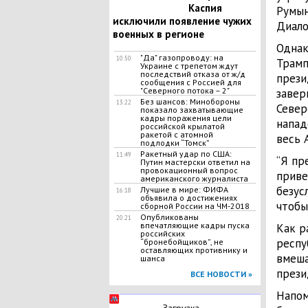
Каспия
Румын
исключили появление чужих
Диалог
военных в регионе
Однак
"Да" газопроводу: на
10:50
Трамп
Украине с трепетом ждут
последствий отказа от ж/д
прези
сообщения с Россией для
"Северного потока – 2"
завер
Без шансов: Минобороны
13:22
Север
показало захватывающие
кадры поражения цели
напад
российской крылатой
ракетой с атомной
весь 
подлодки “Томск”
Ракетный удар по США:
11:49
“Я пр
Путин мастерски ответил на
провокационный вопрос
приве
американского журналиста
безус
Лучшие в мире: ФИФА
16:18
объявила о достижениях
чтобы
сборной России на ЧМ-2018
Опубликованы
20:21
впечатляющие кадры пуска
Как р
российских
респу
“бронебойщиков”, не
оставляющих противнику и
вмеша
шанса
прези
ВСЕ НОВОСТИ »
Напом