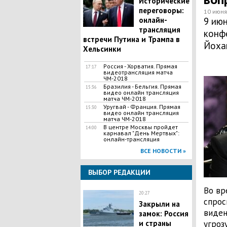
Исторические
переговоры:
10 июня
онлайн-
9 ию
трансляция
конф
встречи Путина и Трампа в
Йоха
Хельсинки
Россия - Хорватия. Прямая
17:17
видеотрансляция матча
ЧМ-2018
Бразилия - Бельгия. Прямая
15:36
видео онлайн трансляция
матча ЧМ-2018
Уругвай - Франция. Прямая
15:30
видео онлайн трансляция
матча ЧМ-2018
В центре Москвы пройдет
14:00
карнавал "День Мертвых":
онлайн-трансляция
ВСЕ НОВОСТИ »
ВЫБОР РЕДАКЦИИ
Во вр
20:27
спрос
Закрыли на
виден
замок: Россия
и страны
угроз