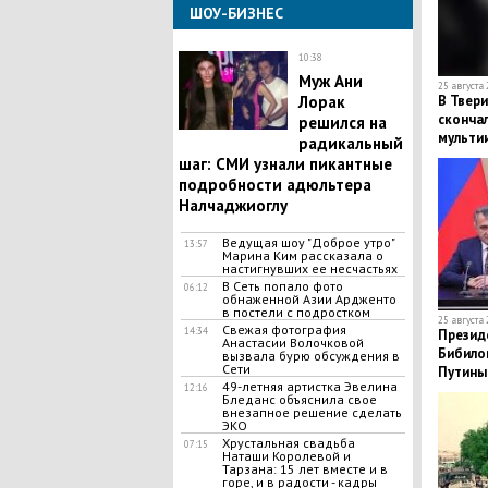
ШОУ-БИЗНЕС
10:38
​Муж Ани
25 августа 
Лорак
В Твери
сконча
решился на
мульти
радикальный
Локтев
шаг: СМИ узнали пикантные
подробности адюльтера
Налчаджиоглу
Ведущая шоу "Доброе утро"
13:57
Марина Ким рассказала о
настигнувших ее несчастьях
В Сеть попало фото
06:12
обнаженной Азии Ардженто
в постели с подростком
25 августа 
Свежая фотография
14:34
Презид
Анастасии Волочковой
Бибилов
вызвала бурю обсуждения в
Сети
Путины
49-летняя артистка Эвелина
12:16
Бледанс объяснила свое
внезапное решение сделать
ЭКО
​Хрустальная свадьба
07:15
Наташи Королевой и
Тарзана: 15 лет вместе и в
горе, и в радости - кадры