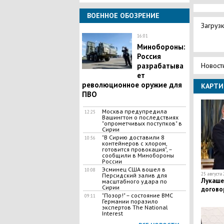
ВОЕННОЕ ОБОЗРЕНИЕ
Загрузк
16:01
Минобороны:
Россия
разрабатыва
Новост
ет
революционное оружие для
КАРТИ
ПВО
Москва предупредила
12:25
Вашингтон о последствиях
"опрометчивых поступков" в
Сирии
"В Сирию доставили 8
10:56
контейнеров с хлором,
готовится провокация", –
сообщили в Минобороны
России
Эсминец США вошел в
10:08
25 августа 
Персидский залив для
Лукаше
масштабного удара по
Сирии
догово
"Позор!" – состояние ВМС
09:11
Германии поразило
экспертов The National
Interest