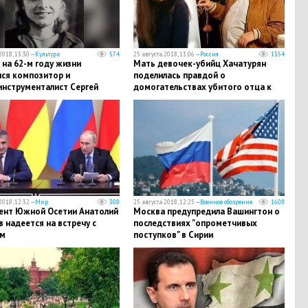
2018, 13:30 —
Культура
574
25 августа 2018, 13:06 —
Россия
1354
 на 62-м году жизни
Мать девочек-убийц Хачатурян
лся композитор и
поделилась правдой о
инструменталист Сергей
домогательствах убитого отца к
младшей дочери Марии
2018, 12:32 —
Мир
308
25 августа 2018, 12:25 —
Военное обозрение
1608
ент Южной Осетии Анатолий
Москва предупредила Вашингтон о
 надеется на встречу с
последствиях "опрометчивых
м
поступков" в Сирии