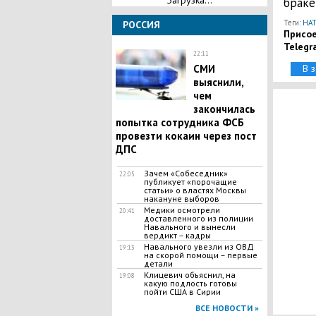
Загрузка...
браке
Теги:
НА
РОССИЯ
Присое
Telegr
22:11
СМИ
В 
выяснили,
чем
закончилась
попытка сотрудника ФСБ
провезти кокаин через пост
ДПС
Зачем «Собеседник»
22:05
публикует «порочащие
статьи» о властях Москвы
накануне выборов
Медики осмотрели
20:41
доставленного из полиции
Навального и вынесли
вердикт – кадры
Навального увезли из ОВД
19:13
на скорой помощи – первые
детали
Клицевич объяснил, на
19:08
какую подлость готовы
пойти США в Сирии
ВСЕ НОВОСТИ »