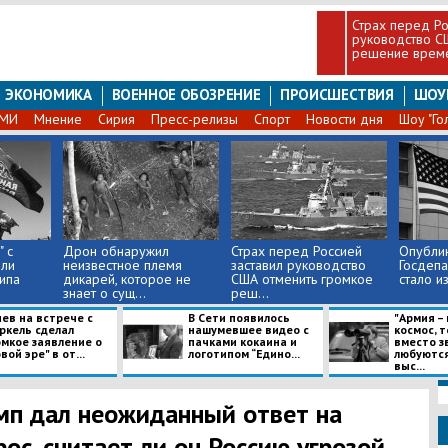
Страх перед Ро
руководство С
решение врем
ЭКОНОМИКА
ВОЕННОЕ ОБОЗРЕНИЕ
ПРОИСШЕСТВИЯ
ШОУ
СМИ
Мнение
Сирия
Пресс-релизы
Спорт
Новости дня
Шоу "Го
" с
​Дрон обнаружил
Страх перед Россией
Опубли
или
неизвестное племя
заставил руководство
Госдепа
ипа
дикарей, которое не
США отменить громкое
стало из
знает о сущ...
реш...
ев на встрече с
В Сети появилось
"Армия –
ркель сделал
нашумевшее видео с
космос, 
омкое заявление о
пачками кокаина и
вместо з
вой эре" в от...
логотипом “Едино...
любуются!
выс...
мп дал неожиданный ответ на
рос, считает ли он Россию угрозой