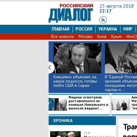
25 августа 2018
22:17
ГЛАВНАЯ
РОССИЯ
УКРАИНА
МИР
Все новости
Москва
Киев
Крым
Ино
Клицевич объяснил, на
В "Единой России
какую подлость готовы
иронией объясн
пойти США в Сирии
попадание логот
партии н...
Медики осмотрели
Али
доставленного из
Ме
полиции Навального и
гр
вынесли вердикт...
"но
ХРОНИКА
Тра
23:46
воп