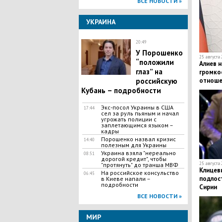
ВСЕ НОВОСТИ »
УКРАИНА
20:49
У Порошенко
25 августа 
“положили
Алиев н
глаз” на
громкое
российскую
отноше
Кубань – подробности
Экс-посол Украины в США
17:44
сел за руль пьяным и начал
угрожать полиции с
заплетающимся языком –
кадры
Порошенко назвал кризис
14:40
полезным для Украины
Украина взяла "нереально
08:51
дорогой кредит", чтобы
25 августа 
"протянуть" до транша МВФ
Клицеви
На российское консульство
06:45
подлос
в Киеве напали –
подробности
Сирии
ВСЕ НОВОСТИ »
МИР