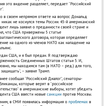
ия это видение разделяет, передает “Российский
”.
о в своем непрямом ответе на вопрос Дональд
 никак не коснулся темы России. 45-й американский
дент лишь заявил о преданности своей стране и
ил, что США привержены 5 статье
оатлантического договора, которая определяет
ение на одного из членов НАТО как нападение на
Альянс.
едан США, и я был предан. Я подтверждаю
рженность Соединенных Штатов статьи 5. И,
ловно, мы находимся там (в НАТО – ред.) для того,
 защищать”, – заявил Трамп.
анее сообщал “Российский Диалог”, сенаторы-
бликанцы, которые верят в “российское
тельство” в американские выборы, хотят убедить
дента США ввести новые
санкции
против Москвы.
ним, в СМИ появилась информация о
проблемах
в