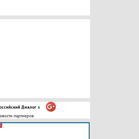
оссийский Диалог
в
овости партнеров