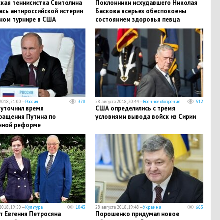
ская теннисистка Свитолина
​Поклонники исхудавшего Николая
ась антироссийской истерии
Баскова всерьез обеспокоены
пном турнире в США
состоянием здоровья певца
2018, 21:00 —
Россия
370
28 августа 2018, 20:44 —
Военное обозрение
512
 уточнил время
США определились с тремя
ращения Путина по
условиями вывода войск из Сирии
нной реформе
2018, 19:50 —
Культура
1043
28 августа 2018, 19:48 —
Украина
663
т Евгения Петросяна
Порошенко придумал новое