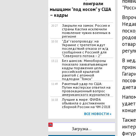
появи
поиграли
"Росс
мышцами "под носом" у США
– кадры
Впроч
Недав
Закрыли на замок: Россия и
20:27
страны Каспия исключили
поско
появление чужих военных в
регионе
родов
"Да" газопроводу: на
10:50
отвар
Украине с трепетом ждут
последствий отказа от ж/д
регул
сообщения с Россией для
"Северного потока – 2"
В нед
Без шансов: Минобороны
13:22
показало захватывающие
призн
кадры поражения цели
российской крылатой
Гагар
ракетой с атомной
подлодки “Томск”
посов
Ракетный удар по США:
11:49
диета
Путин мастерски ответил на
провокационный вопрос
американского журналиста
Напом
Лучшие в мире: ФИФА
16:18
удает
объявила о достижениях
сборной России на ЧМ-2018
конце
ВСЕ НОВОСТИ »
Также
интер
Загрузка...
фигур