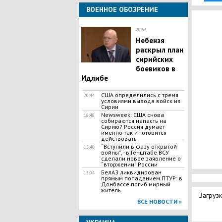
ВОЕННОЕ ОБОЗРЕНИЕ
20:53
Небензя
раскрыл план
сирийских
боевиков в
Идлибе
США определились с тремя
20:44
условиями вывода войск из
Сирии
Newsweek: США снова
18:48
собираются напасть на
Сирию? Россия думает
именно так и готовится
действовать
“Вступили в фазу открытой
15:40
войны”, - в Генштабе ВСУ
сделали новое заявление о
“вторжении” России
БелАЗ ликвидирован
13:04
прямым попаданием ПТУР: в
Донбассе погиб мирный
житель
Загрузк
ВСЕ НОВОСТИ »