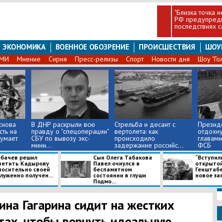
"Близка точка н
РФ предупреди
последствиях с
ЭКОНОМИКА
ВОЕННОЕ ОБОЗРЕНИЕ
ПРОИСШЕСТВИЯ
ШОУ
СМИ
Мнение
Сирия
Пресс-релизы
Спорт
Новости дня
Шоу "Го
снова
В ДНР раскрыли всю
Стрельба и десант с
Президе
сть на
правду о "спецоперации"
вертолета: как
отдохну
думает
СБУ по вывозу экс-
происходило
главам
мини...
задержание российс...
ФСБ
рбачев решил
Сын Олега Табакова
“Вступил
ветить Кадырову
Павел очнулся в
открытой 
носительно своей
беспамятном
Генштабе
луженно получен...
состоянии в глуши
новое зая
Подмо...
ина Гагарина сидит на жестких
тах, чтобы вернуть идеальную