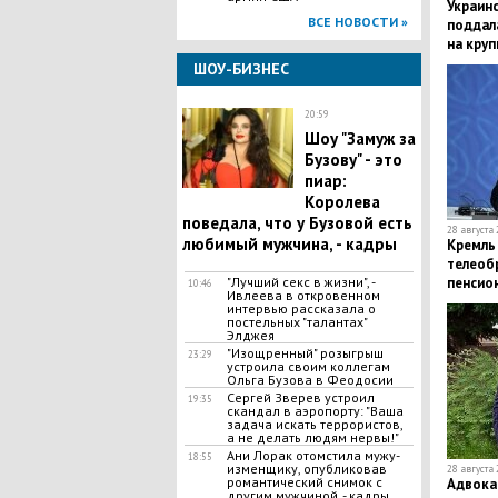
Украин
ВСЕ НОВОСТИ »
поддал
на кру
ШОУ-БИЗНЕС
20:59
​Шоу "Замуж за
Бузову" - это
пиар:
Королева
поведала, что у Бузовой есть
28 августа 
любимый мужчина, - кадры
Кремль
телеоб
"Лучший секс в жизни", -
пенсио
10:46
Ивлеева в откровенном
интервью рассказала о
постельных "талантах"
Элджея
​"Изощренный" розыгрыш
23:29
устроила своим коллегам
Ольга Бузова в Феодосии
​Сергей Зверев устроил
19:35
скандал в аэропорту: "Ваша
задача искать террористов,
а не делать людям нервы!"
​Ани Лорак отомстила мужу-
18:55
изменщику, опубликовав
28 августа 
романтический снимок с
Адвока
другим мужчиной, - кадры