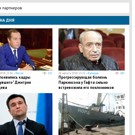
и партнеров
НА ДНЯ
2018, 23:36 —
Россия
251
28 августа 2018, 23:25 —
Культура
187
появились кадры
Прогрессирующая болезнь
нувшего" Дмитрия
Паркинсона у Гафта сильно
ева
встревожила его поклонников