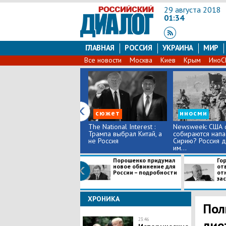
29 августа 2018
01:34
ГЛАВНАЯ
РОССИЯ
УКРАИНА
МИР
Все новости
Москва
Киев
Крым
Ино
сюжет
иносми
The National Interest :
Newsweek: США 
Трампа выбрал Китай, а
собираются напа
не Россия
Сирию? Россия 
им...
Порошенко придумал
Го
новое обвинение для
от
России – подробности
от
зас
ХРОНИКА
Пол
23:46
дие