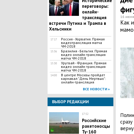
Исторические
переговоры:
фиг
онлайн-
16 июня
трансляция
Как и
встречи Путина и Трампа в
Хельсинки
мамо
Россия - Хорватия. Прямая
17:17
видеотрансляция матча
ЧМ-2018
Бразилия - Бельгия. Прямая
15:36
видео онлайн трансляция
матча ЧМ-2018
Уругвай - Франция. Прямая
15:30
видео онлайн трансляция
матча ЧМ-2018
В центре Москвы пройдет
14:00
карнавал "День Мертвых":
онлайн-трансляция
ВСЕ НОВОСТИ »
ВЫБОР РЕДАКЦИИ
Полин
17:52
Российские
сразу
ракетоносцы
верну
Ту-160