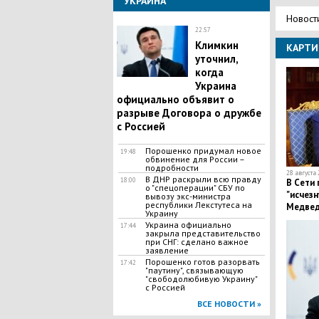
УКРАИНА
Новост
22:57
Климкин
КАРТИ
уточнил,
когда
Украина
официально объявит о
разрыве Договора о дружбе
с Россией
Порошенко придумал новое
19:48
обвинение для России –
подробности
28 августа 
В ДНР раскрыли всю правду
18:00
В Сети 
о "спецоперации" СБУ по
"исчез
вывозу экс-министра
республики Лекстутеса на
Медвед
Украину
Украина официально
17:44
закрыла представительство
при СНГ: сделано важное
заявление
Порошенко готов разорвать
17:42
"паутину", связывающую
"свободолюбивую Украину"
с Россией
ВСЕ НОВОСТИ »