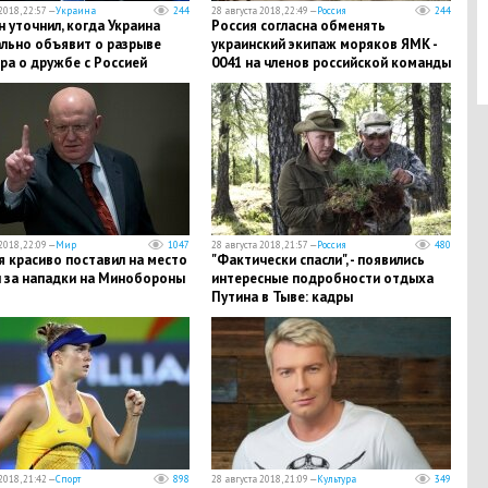
2018, 22:57 —
Украина
244
28 августа 2018, 22:49 —
Россия
244
 уточнил, когда Украина
Россия согласна обменять
льно объявит о разрыве
украинский экипаж моряков ЯМК -
ра о дружбе с Россией
0041 на членов российской команды
с "Норда"
2018, 22:09 —
Мир
1047
28 августа 2018, 21:57 —
Россия
480
 красиво поставил на место
"Фактически спасли", - появились
 за нападки на Минобороны
интересные подробности отдыха
Путина в Тыве: кадры
2018, 21:42 —
Спорт
898
28 августа 2018, 21:09 —
Культура
349