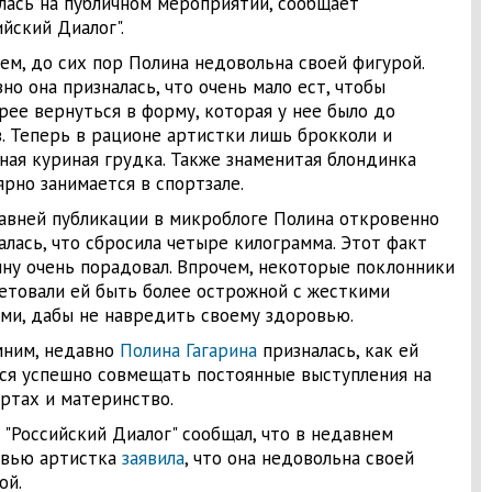
лась на публичном мероприятии, сообщает
ийский Диалог".
ем, до сих пор Полина недовольна своей фигурой.
но она призналась, что очень мало ест, чтобы
рее вернуться в форму, которая у нее было до
. Теперь в рационе артистки лишь брокколи и
ная куриная грудка. Также знаменитая блондинка
ярно занимается в спортзале.
авней публикации в микроблоге Полина откровенно
алась, что сбросила четыре килограмма. Этот факт
ину очень порадовал. Впрочем, некоторые поклонники
етовали ей быть более острожной с жесткими
ми, дабы не навредить своему здоровью.
ним, недавно
Полина Гагарина
призналась, как ей
ся успешно совмещать постоянные выступления на
ртах и материнство.
 "Российский Диалог" сообщал, что в недавнем
вью артистка
заявила
, что она недовольна своей
ой.