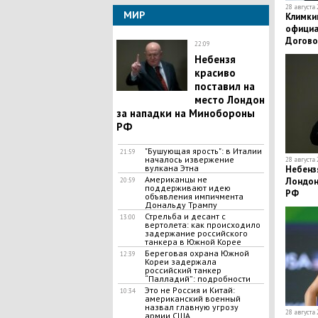
28 августа 
МИР
Климкин
официа
Догово
22:09
Небензя
красиво
поставил на
место Лондон
за нападки на Минобороны
РФ
"Бушующая ярость": в Италии
21:59
началось извержение
28 августа 
вулкана Этна
Небензя
Американцы не
Лондон
20:59
поддерживают идею
РФ
объявления импичмента
Дональду Трампу
Стрельба и десант с
13:00
вертолета: как происходило
задержание российского
танкера в Южной Корее
Береговая охрана Южной
12:39
Кореи задержала
российский танкер
“Палладий”: подробности
Это не Россия и Китай:
10:34
американский военный
назвал главную угрозу
28 августа 
армии США