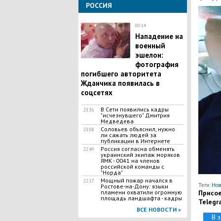
РОССИЯ
00:14
Нападение на
военный
эшелон:
фотография
погибшего авторитета
Жданчика появилась в
соцсетях
В Сети появились кадры
23:36
"исчезнувшего" Дмитрия
Медведева
Соловьев объяснил, нужно
23:08
ли сажать людей за
публикации в Интернете
Россия согласна обменять
22:49
украинский экипаж моряков
ЯМК - 0041 на членов
российской команды с
"Норда"
Мощный пожар начался в
22:17
Теги:
Нов
Ростове-на-Дону: языки
пламени охватили огромную
Присое
площадь ландшафта - кадры
Telegr
ВСЕ НОВОСТИ »
В 