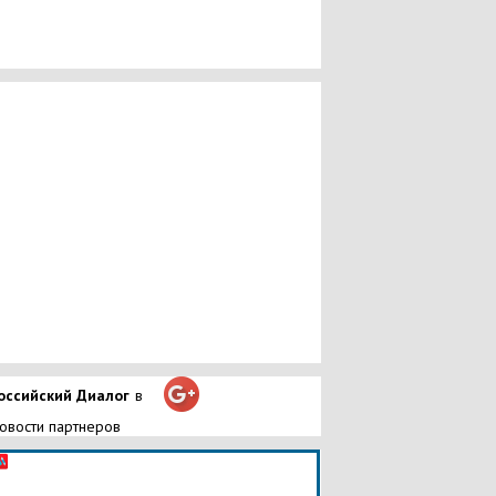
оссийский Диалог
в
овости партнеров