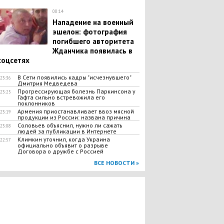
00:14
Нападение на военный
эшелон: фотография
погибшего авторитета
Жданчика появилась в
соцсетях
В Сети появились кадры "исчезнувшего"
23:36
Дмитрия Медведева
Прогрессирующая болезнь Паркинсона у
23:25
Гафта сильно встревожила его
поклонников
Армения приостанавливает ввоз мясной
23:19
продукции из России: названа причина
Соловьев объяснил, нужно ли сажать
23:08
людей за публикации в Интернете
Климкин уточнил, когда Украина
22:57
официально объявит о разрыве
Договора о дружбе с Россией
ВСЕ НОВОСТИ »