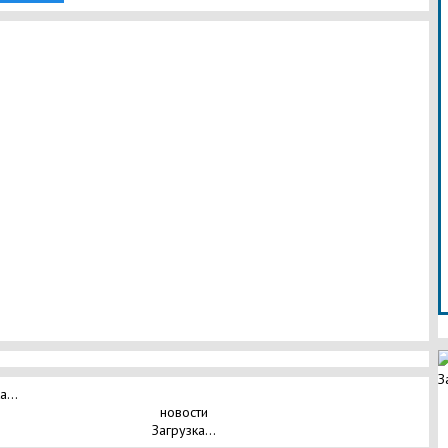
З
а...
новости
Загрузка...