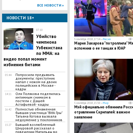
ВСЕ НОВОСТИ »
НОВОСТИ 18+
07:10
Убийство
5 сентября 2018, 17:54 —
Россия
чемпиона
Мария Захарова "потроллила" Мэ
Узбекистана
вспомнив о ее танцах в ЮАР
по MMA: на
видео попал момент
избиения битами
Попросили предъявить
05:44
документы: преступник
напал с ножом на двоих
полицейских в Москве -
кадры
Оля Полякова поделилась
14:11
интимным снимком в
постели с Дашей
5 сентября 2018, 15:50 —
Мир
Астафьевой - кадры
Мэй официально обвинила Росс
Полностью обнаженная
16:42
отравлении Скрипалей: важное
бывшая участница "ВИА Гры"
Татьяна Котова вызвала
заявление
недоумение у поклонников
Бывший возлюбленный
15:27
Шнуровой рассказал о
поведении Матильды во