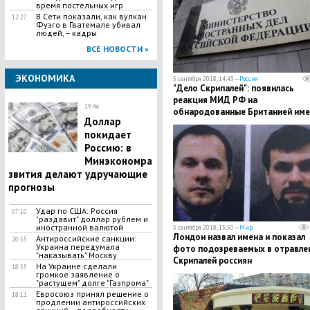
время постельных игр
В Сети показали, как вулкан
12:27
Фуэго в Гватемале убивал
людей, – кадры
ВСЕ НОВОСТИ »
ЭКОНОМИКА
5 сентября 2018, 14:43 —
Россия
"Дело Скрипалей": появилась
реакция МИД РФ на
19:46
обнародованные Британией име
​Доллар
и фотографии подозреваемых
покидает
Россию: в
Минэкономра
звития делают удручающие
прогнозы
​Удар по США: Россия
07:10
"раздавит" доллар рублем и
иностранной валютой
5 сентября 2018, 13:50 —
Мир
Лондон назвал имена и показал
Антироссийские санкции:
20:55
Украина передумала
фото подозреваемых в отравле
"наказывать" Москву
Скрипалей россиян
На Украине сделали
18:55
громкое заявление о
"растущем" долге "Газпрома"
Евросоюз принял решение о
18:11
продлении антироссийских