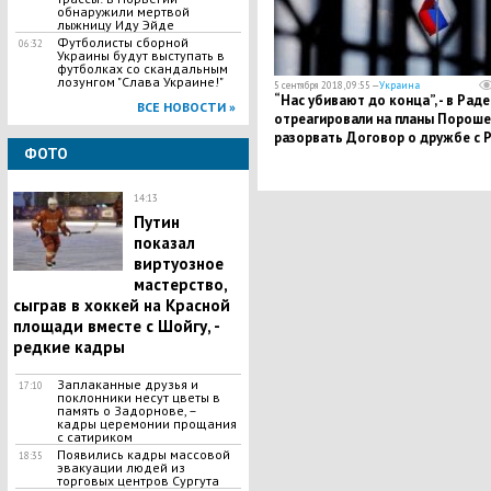
обнаружили мертвой
лыжницу Иду Эйде
Футболисты сборной
06:32
Украины будут выступать в
футболках со скандальным
лозунгом "Слава Украине!"
5 сентября 2018, 09:55 —
Украина
“Нас убивают до конца”, - в Раде
ВСЕ НОВОСТИ »
отреагировали на планы Порош
разорвать Договор о дружбе с 
ФОТО
14:13
Путин
показал
виртуозное
мастерство,
сыграв в хоккей на Красной
площади вместе с Шойгу, -
редкие кадры
Заплаканные друзья и
17:10
поклонники несут цветы в
память о Задорнове, –
кадры церемонии прощания
с сатириком
Появились кадры массовой
18:35
эвакуации людей из
торговых центров Сургута