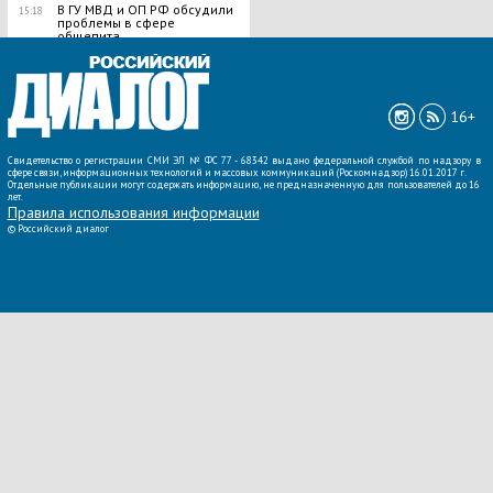
В ГУ МВД и ОП РФ обсудили
15:18
проблемы в сфере
общепита
ВСЕ НОВОСТИ »
16+
Свидетельство о регистрации СМИ ЭЛ № ФС 77 - 68342 выдано федеральной службой по надзору в
сфере связи, информационных технологий и массовых коммуникаций (Роскомнадзор) 16.01.2017 г.
Отдельные публикации могут содержать информацию, не предназначенную для пользователей до 16
лет.
Правила использования информации
©
Российский диалог