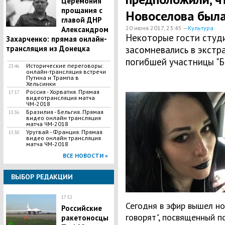
Церемония
прощания с
Новоселова был
главой ДНР
20 июня 2017, 23:45 —
Культура
Александром
Некоторые гости студи
Захарченко: прямая онлайн-
трансляция из Донецка
засомневались в экст
погибшей участницы "Б
Исторические переговоры:
23:46
онлайн-трансляция встречи
Путина и Трампа в
Хельсинки
Россия - Хорватия. Прямая
17:17
видеотрансляция матча
ЧМ-2018
Бразилия - Бельгия. Прямая
15:36
видео онлайн трансляция
матча ЧМ-2018
Уругвай - Франция. Прямая
15:30
видео онлайн трансляция
матча ЧМ-2018
ВСЕ НОВОСТИ »
ВЫБОР РЕДАКЦИИ
17:52
Сегодня в эфир вышел но
Российские
говорят", посвященный 
ракетоносцы