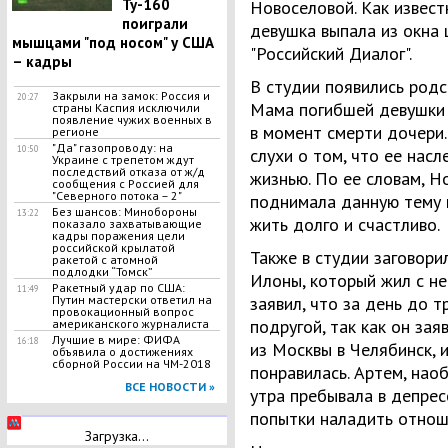
Ту-160
Новоселовой. Как извест
поиграли
девушка выпала из окна
мышцами "под носом" у США
"Российский Диалог".
– кадры
В студии появились родс
Закрыли на замок: Россия и
20:27
Мама погибшей девушк
страны Каспия исключили
появление чужих военных в
в момент смерти дочери
регионе
"Да" газопроводу: на
10:50
слухи о том, что ее насл
Украине с трепетом ждут
последствий отказа от ж/д
жизнью. По ее словам, Н
сообщения с Россией для
"Северного потока – 2"
поднимала данную тему 
Без шансов: Минобороны
13:22
жить долго и счастливо.
показало захватывающие
кадры поражения цели
российской крылатой
Также в студии заговори
ракетой с атомной
подлодки “Томск”
Илоны, который жил с не
Ракетный удар по США:
11:49
Путин мастерски ответил на
заявил, что за день до т
провокационный вопрос
подругой, так как он за
американского журналиста
Лучшие в мире: ФИФА
16:18
из Москвы в Челябинск, 
объявила о достижениях
сборной России на ЧМ-2018
понравилась. Артем, наоб
ВСЕ НОВОСТИ »
утра пребывала в депрес
попытки наладить отнош
Загрузка...