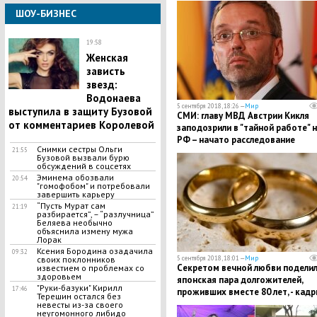
ШОУ-БИЗНЕС
19:58
Женская
зависть
звезд:
Водонаева
5 сентября 2018, 18:26 —
Мир
выступила в защиту Бузовой
СМИ: главу МВД Австрии Кикля
от комментариев Королевой
заподозрили в "тайной работе" 
РФ – начато расследование
Снимки сестры Ольги
21:55
Бузовой вызвали бурю
обсуждений в соцсетях
Эминема обозвали
20:54
"гомофобом" и потребовали
завершить карьеру
“Пусть Мурат сам
21:19
разбирается”, – “разлучница”
Беляева необычно
объяснила измену мужа
Лорак
Ксения Бородина озадачила
09:32
своих поклонников
5 сентября 2018, 18:01 —
Мир
​Секретом вечной любви подели
известием о проблемах со
здоровьем
японская пара долгожителей,
"Руки-базуки" Кирилл
17:46
проживших вместе 80 лет, - кад
Терешин остался без
невесты из-за своего
неугомонного либидо