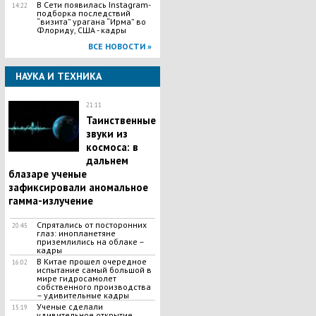
В Сети появилась Іnstagram-
14:22
подборка последствий
“визита” урагана “Ирма” во
Флориду, США - кадры
ВСЕ НОВОСТИ »
НАУКА И ТЕХНИКА
21:11
Таинственные
звуки из
космоса: в
дальнем
блазаре ученые
зафиксировали аномальное
гамма-излучение
Спрятались от посторонних
20:45
глаз: инопланетяне
приземлились на облаке –
кадры
​В Китае прошел очередное
16:02
испытание самый большой в
мире гидросамолет
собственного производства
– удивительные кадры
​Ученые сделали
15:19
удивительное открытие,