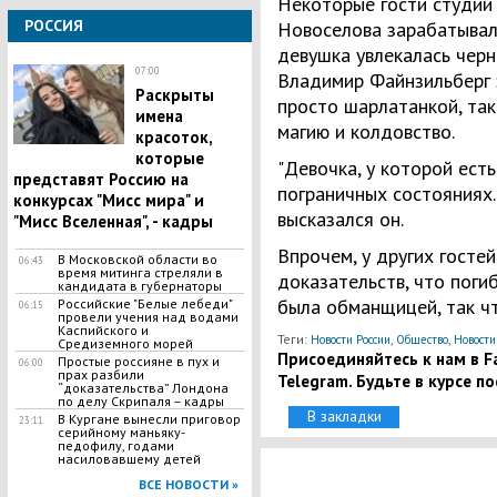
Некоторые гости студии 
РОССИЯ
Новоселова зарабатывала
девушка увлекалась черн
07:00
Владимир Файнзильберг 
Раскрыты
просто шарлатанкой, так
имена
магию и колдовство.
красоток,
которые
"Девочка, у которой ест
представят Россию на
пограничных состояниях...
конкурсах "Мисс мира" и
высказался он.
"Мисс Вселенная", - кадры
Впрочем, у других госте
В Московской области во
06:43
время митинга стреляли в
доказательств, что пог
кандидата в губернаторы
была обманщицей, так ч
Российские "Белые лебеди"
06:15
провели учения над водами
Каспийского и
Теги:
,
,
Новости России
Общество
Новости
Средиземного морей
Присоединяйтесь к нам в Fa
Простые россияне в пух и
06:00
прах разбили
Telegram. Будьте в курсе п
“доказательства” Лондона
по делу Скрипаля – кадры
В закладки
В Кургане вынесли приговор
23:11
серийному маньяку-
педофилу, годами
насиловавшему детей
ВСЕ НОВОСТИ »