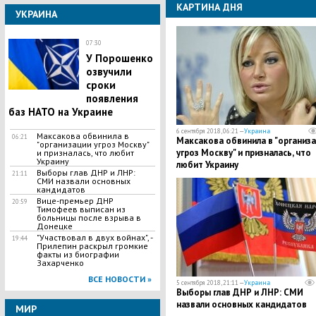
КАРТИНА ДНЯ
УКРАИНА
07:30
У Порошенко
озвучили
сроки
появления
баз НАТО на Украине
6 сентября 2018, 06:21 —
Украина
Максакова обвинила в
06:21
Максакова обвинила в "организ
"организации угроз Москву"
угроз Москву" и призналась, что
и призналась, что любит
Украину
любит Украину
Выборы глав ДНР и ЛНР:
21:11
СМИ назвали основных
кандидатов
Вице-премьер ДНР
20:59
Тимофеев выписан из
больницы после взрыва в
Донецке
"Участвовал в двух войнах", -
19:44
Прилепин раскрыл громкие
факты из биографии
Захарченко
ВСЕ НОВОСТИ »
5 сентября 2018, 21:11 —
Украина
Выборы глав ДНР и ЛНР: СМИ
назвали основных кандидатов
МИР