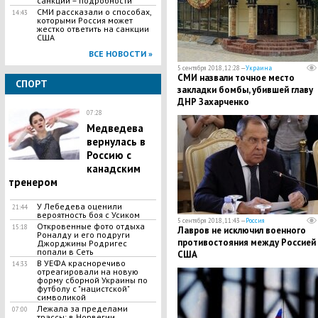
санкций – подробности
СМИ рассказали о способах,
14:43
которыми Россия может
жестко ответить на санкции
США
ВСЕ НОВОСТИ »
5 сентября 2018, 12:28 —
Украина
СМИ назвали точное место
СПОРТ
закладки бомбы, убившей главу
ДНР Захарченко
07:28
Медведева
вернулась в
Россию с
канадским
тренером
У Лебедева оценили
21:44
вероятность боя с Усиком
5 сентября 2018, 11:43 —
Россия
Откровенные фото отдыха
15:18
Лавров не исключил военного
Роналду и его подруги
противостояния между Россией 
Джорджины Родригес
попали в Сеть
США
В УЕФА красноречиво
14:33
отреагировали на новую
форму сборной Украины по
футболу с "нацистской"
символикой
Лежала за пределами
07:00
трассы: в Норвегии