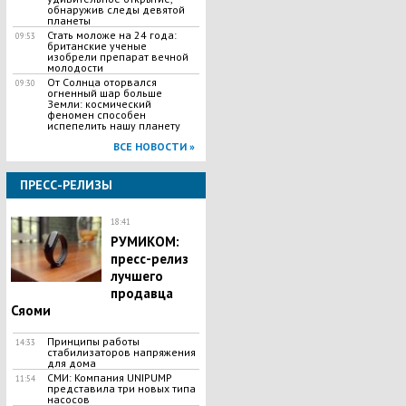
обнаружив следы девятой
планеты
Стать моложе на 24 года:
09:53
британские ученые
изобрели препарат вечной
молодости
От Солнца оторвался
09:30
огненный шар больше
Земли: космический
феномен способен
испепелить нашу планету
ВСЕ НОВОСТИ »
ПРЕСС-РЕЛИЗЫ
18:41
РУМИКОМ:
пресс-релиз
лучшего
продавца
Сяоми
Принципы работы
14:33
стабилизаторов напряжения
для дома
СМИ: Компания UNIPUMP
11:54
представила три новых типа
насосов