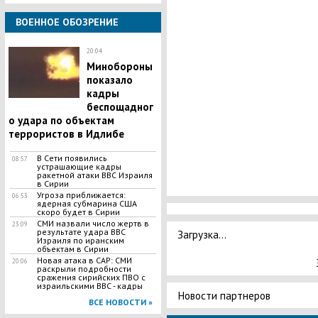
ВОЕННОЕ ОБОЗРЕНИЕ
20:04
Минобороны
показало
кадры
беспощадног
о удара по объектам
террористов в Идлибе
В Сети появились
08:57
устрашающие кадры
ракетной атаки ВВС Израиля
в Сирии
​Угроза приближается:
06:53
ядерная субмарина США
скоро будет в Сирии
СМИ назвали число жертв в
23:09
результате удара ВВС
Загрузка...
Израиля по иранским
объектам в Сирии
Новая атака в САР: СМИ
20:06
раскрыли подробности
сражения сирийских ПВО с
израильскими ВВС - кадры
Новости партнеров
ВСЕ НОВОСТИ »