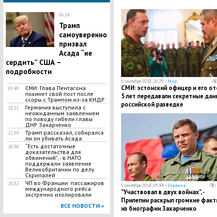
06:24
Трамп
самоуверенно
призвал
Асада “не
сердить” США –
подробности
5 сентября 2018, 20:29 —
Мир
СМИ: эстонский офицер и его от
СМИ: Глава Пентагона
05:49
покинет свой пост после
5 лет передавали секретные дан
ссоры с Трампом из-за КНДР
российской разведке
Германия выступила с
23:15
неожиданным заявлением
по поводу гибели главы
ДНР Захарченко
Трамп рассказал, собирался
22:59
ли он убивать Асада
​“Есть достаточные
20:38
доказательства для
обвинений”, - в НАТО
поддержали заявление
Великобритании по делу
Скрипалей
ЧП во Франции: пассажиров
20:32
5 сентября 2018, 19:44 —
Украина
международного рейса
"Участвовал в двух войнах", -
экстренно изолировали
Прилепин раскрыл громкие факт
ВСЕ НОВОСТИ »
из биографии Захарченко