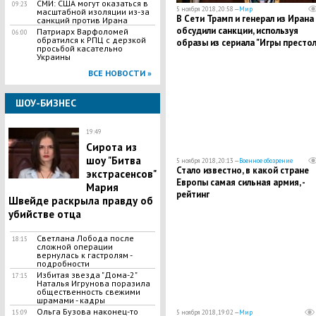
СМИ: США могут оказаться в
09:23
5 ноября 2018, 20:58 —
Мир
масштабной изоляции из-за
​В Сети Трамп и генерал из Ирана
санкций против Ирана
обсудили санкции, используя
Патриарх Варфоломей
06:00
обратился к РПЦ с дерзкой
образы из сериала "Игры престол
просьбой касательно
- кадры
Украины
ВСЕ НОВОСТИ »
ШОУ-БИЗНЕС
19:49
Сирота из
шоу "Битва
5 ноября 2018, 20:13 —
Военное обозрение
Стало известно, в какой стране
экстрасенсов"
Европы самая сильная армия, -
Мария
рейтинг
Швейде раскрыла правду об
убийстве отца
Светлана Лобода после
18:15
сложной операции
вернулась к гастролям -
подробности
Избитая звезда "Дома-2"
17:15
Наталья Игрунова поразила
общественность свежими
шрамами - кадры
Ольга Бузова наконец-то
15:09
5 ноября 2018, 19:02 —
Мир