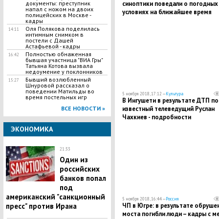
документы: преступник
синоптики поведали о погодных
напал с ножом на двоих
условиях на ближайшее время
полицейских в Москве -
кадры
Оля Полякова поделилась
14:11
интимным снимком в
постели с Дашей
Астафьевой - кадры
Полностью обнаженная
16:42
бывшая участница "ВИА Гры"
Татьяна Котова вызвала
недоумение у поклонников
Бывший возлюбленный
15:27
Шнуровой рассказал о
поведении Матильды во
5 ноября 2018, 17:12 —
Культура
время постельных игр
В Ингушети в результате ДТП по
ВСЕ НОВОСТИ »
известный телеведущий Руслан
Чахкиев - подробности
ЭКОНОМИКА
21:33
Один из
российских
банков попал
под
американский "санкционный
5 ноября 2018, 16:44 —
Россия
пресс" против Ирана
​ЧП в Югре: в результате обруше
моста погибли люди – кадры с м