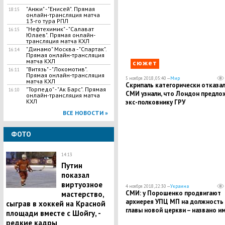
"Анжи" - "Енисей". Прямая
18:15
онлайн-трансляция матча
13-го тура РПЛ
"Нефтехимик" - "Салават
16:15
Юлаев". Прямая онлайн-
трансляция матча КХЛ
"Динамо" Москва - "Спартак".
16:14
Прямая онлайн-трансляция
матча КХЛ
сюжет
"Витязь" - "Локомотив".
16:11
Прямая онлайн-трансляция
5 ноября 2018, 05:40 —
Мир
матча КХЛ
Скрипаль категорически отказал
"Торпедо" - "Ак Барс". Прямая
16:10
СМИ узнали, что Лондон предло
онлайн-трансляция матча
КХЛ
экс-полковнику ГРУ
ВСЕ НОВОСТИ »
ФОТО
14:13
Путин
показал
виртуозное
4 ноября 2018, 22:30 —
Украина
СМИ: у Порошенко продвигают
мастерство,
архиерея УПЦ МП на должность
сыграв в хоккей на Красной
главы новой церкви – названо и
площади вместе с Шойгу, -
редкие кадры