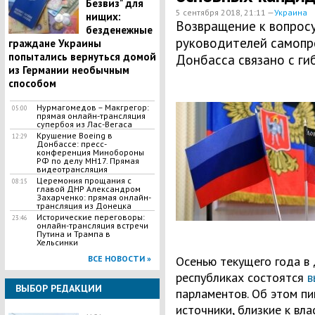
Безвиз" для
5 сентября 2018, 21:11 —
Украина
нищих:
Возвращение к вопрос
безденежные
руководителей самопр
граждане Украины
попытались вернуться домой
Донбасса связано с ги
из Германии необычным
способом
Нурмагомедов – Макгрегор:
05:00
прямая онлайн-трансляция
супербоя из Лас-Вегаса
Крушение Boeing в
12:29
Донбассе: пресс-
конференция Минобороны
РФ по делу МН17. Прямая
видеотрансляция
Церемония прощания с
08:15
главой ДНР Александром
Захарченко: прямая онлайн-
трансляция из Донецка
Исторические переговоры:
23:46
онлайн-трансляция встречи
Путина и Трампа в
Хельсинки
ВСЕ НОВОСТИ »
Осенью текущего года в
республиках состоятся
в
ВЫБОР РЕДАКЦИИ
парламентов. Об этом пи
источники, близкие к вла