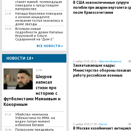
станет мамой: телеведущая
​В США новоиспеченные супруги
поведала о предстоящем
погибли при аварии вертолета с
материнстве
после бракосочетания
Наташа Королева поведала
11:42
о ночном инциденте:
незваная гостья оказалась в
доме звезды
Всплыли новые
19:18
подробности драки Натальи
Игруновой и Ольги
Сударкиной на "Дом-2"
ВСЕ НОВОСТИ »
НОВОСТИ 18+
5 ноября 2018, 18:56 —
Военное обозрение
Захватывающие кадры:
Министерство обороны показал
11:38
работу российских военных
Шнуров
разведчиков
написал
стихи про
историю с
футболистами Мамаевым и
Кокориным
Убийство чемпиона
07:10
Узбекистана по MMA: на
видео попал момент
избиения битами
5 ноября 2018, 17:58 —
Россия
​В Москве хозяйничает антицикл
Попросили предъявить
05:44