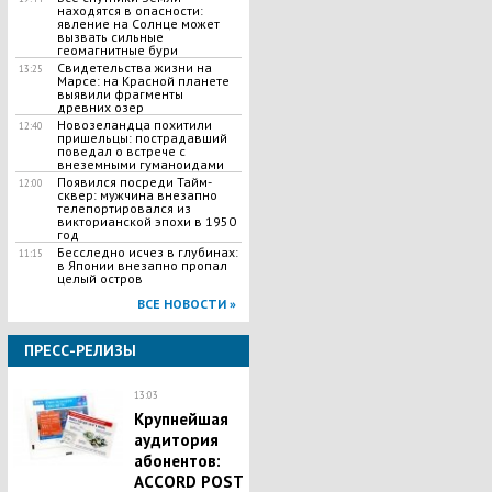
находятся в опасности:
явление на Солнце может
вызвать сильные
геомагнитные бури
Свидетельства жизни на
13:25
Марсе: на Красной планете
выявили фрагменты
древних озер
Новозеландца похитили
12:40
пришельцы: пострадавший
поведал о встрече с
внеземными гуманоидами
Появился посреди Тайм-
12:00
сквер: мужчина внезапно
телепортировался из
викторианской эпохи в 1950
год
Бесследно исчез в глубинах:
11:15
в Японии внезапно пропал
целый остров
ВСЕ НОВОСТИ »
ПРЕСС-РЕЛИЗЫ
13:03
Крупнейшая
аудитория
абонентов:
ACCORD POST