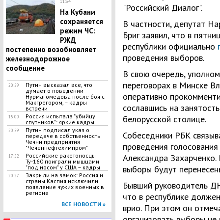
11:34
"Российский Диалог".
На Кубани
сохраняется
В частности, депутат Н
режим ЧС:
Бриг заявил, что в пятни
РЖД
республики официально
постепенно возобновляет
проведения выборов.
железнодорожное
сообщение
В свою очередь, уполно
переговорах в Минске Вл
Путин высказал все, что
20:59
думает о поведении
оперативно прокомменти
Нурмагомедова после боя с
Макгрегором, – кадры
сославшись на занятость 
встречи
Россия испытала "убийцу
белорусской столице.
15:00
спутников": яркие кадры
Путин подписал указ о
20:59
Собеседники РБК связыв
передаче в собственность
Чечни предприятия
проведения голосования
"Чеченнефтехимпром"
Российские ракетоносцы
Александра Захарченко. 
17:52
Ту-160 поиграли мышцами
"под носом" у США – кадры
выборы будут перенесен
Закрыли на замок: Россия и
20:27
страны Каспия исключили
Бывший руководитель ДН
появление чужих военных в
регионе
что в республике должен
ВСЕ НОВОСТИ »
врио. При этом он отмеч
организовать выборы не