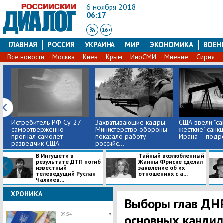
6 ноября 2018
06:17
ГЛАВНАЯ
РОССИЯ
УКРАИНА
МИР
ЭКОНОМИКА
ВОЕН
Все новости
Москва
Киев
Крым
ИноСМИ
Мнение
Сирия
Истребитель РФ Су-27
Захватывающие кадры:
США ввели "с
самоотверженно
Министерство обороны
жесткие" санк
прогнал самолет-
показало работу
Ирана – подр
разведчик США...
российс...
В Ингушети в
Тайный возлюбленный
результате ДТП погиб
Жанны Фриске сделал
известный
заявление об их
телеведущий Руслан
отношениях с а...
Чахкиев...
ХРОНИКА
Выборы глав ДНР
09:34
"
основных канди