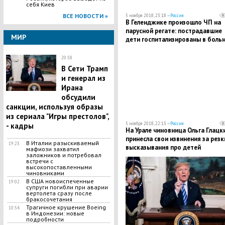
себя Киев
ВСЕ НОВОСТИ »
5 ноября 2018, 23:18 —
Россия
​В Геленджике произошло ЧП на
парусной регате: пострадавшие
МИР
дети госпитализированы в боль
- подробности
20:58
​В Сети Трамп
и генерал из
Ирана
обсудили
санкции, используя образы
из сериала "Игры престолов",
5 ноября 2018, 22:13 —
Россия
- кадры
На Урале чиновница Ольга Глацк
принесла свои извинения за резк
В Италии разыскиваемый
19:23
высказывания про детей
мафиози захватил
заложников и потребовал
встречи с
высокопоставленными
чиновниками
​В США новоиспеченные
19:02
супруги погибли при аварии
вертолета сразу после
бракосочетания
Трагичное крушение Boeing
10:54
в Индонезии: новые
подробности