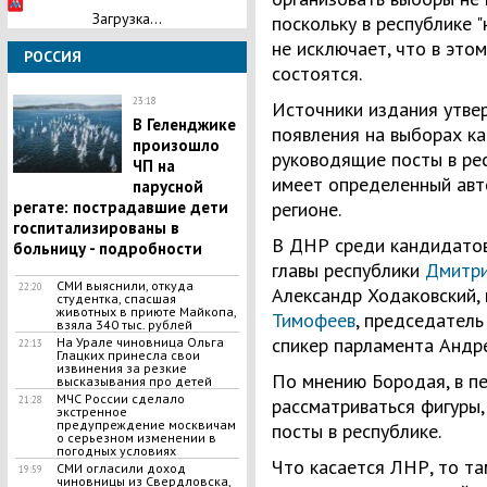
Загрузка...
поскольку в республике "
не исключает, что в этом
РОССИЯ
состоятся.
23:18
Источники издания утве
​В Геленджике
появления на выборах ка
произошло
руководящие посты в рес
ЧП на
имеет определенный авто
парусной
регате: пострадавшие дети
регионе.
госпитализированы в
В ДНР среди кандидатов
больницу - подробности
главы республики
Дмитри
СМИ выяснили, откуда
22:20
Александр Ходаковский,
студентка, спасшая
животных в приюте Майкопа,
Тимофеев
, председатель
взяла 340 тыс. рублей
спикер парламента Андр
На Урале чиновница Ольга
22:13
Глацких принесла свои
извинения за резкие
По мнению Бородая, в п
высказывания про детей
МЧС России сделало
21:28
рассматриваться фигуры
экстренное
предупреждение москвичам
посты в республике.
о серьезном изменении в
погодных условиях
Что касается ЛНР, то т
СМИ огласили доход
19:59
чиновницы из Свердловска,