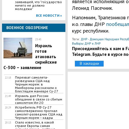
является исполняющий о
заявившей, что "государство
ничего не должно
Леонид Пасечник.
молодежи"
ВСЕ НОВОСТИ »
Напомним, Трапезников 
и.о. главы ДНР
пообеща
ВОЕННОЕ ОБОЗРЕНИЕ
курс республики.
Теги:
ДНР - Донецкая Народная Респуб
23:45
Выборы ДНР и ЛНР
Израиль
Присоединяйтесь к нам в Fa
готов
Telegram. Будьте в курсе п
атаковать
сирийские
В закладки
С-300 – заявление
Перехват самолета-
22:18
разведчика США над
Черным морем: в
Минбороны рассказали о
блестящем маневре Су-27
Израиль дал России
21:49
обещание в связи со сбитым
самолетом Ил-20
Истребитель РФ Су-27
20:29
самоотверженно прогнал
самолет-разведчик США над
Черным морем – кадры
Стало известно, в какой
20:13
стране Европы самая