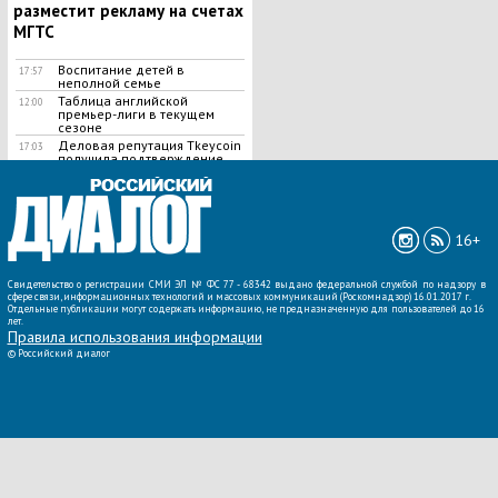
разместит рекламу на счетах
МГТС
Воспитание детей в
17:57
неполной семье
Таблица английской
12:00
премьер-лиги в текущем
сезоне
Деловая репутация Tkeycoin
17:03
получила подтверждение
ВСЕ НОВОСТИ »
16+
Свидетельство о регистрации СМИ ЭЛ № ФС 77 - 68342 выдано федеральной службой по надзору в
сфере связи, информационных технологий и массовых коммуникаций (Роскомнадзор) 16.01.2017 г.
Отдельные публикации могут содержать информацию, не предназначенную для пользователей до 16
лет.
Правила использования информации
©
Российский диалог