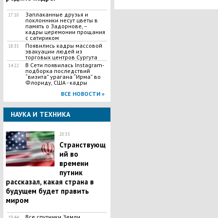
Заплаканные друзья и
17:10
поклонники несут цветы в
память о Задорнове, –
кадры церемонии прощания
с сатириком
Появились кадры массовой
18:35
эвакуации людей из
торговых центров Сургута
В Сети появилась Іnstagram-
14:22
подборка последствий
“визита” урагана “Ирма” во
Флориду, США - кадры
ВСЕ НОВОСТИ »
НАУКА И ТЕХНИКА
20:55
Странствующ
ий во
времени
путник
рассказал, какая страна в
будущем будет править
миром
​Все спутники Земли
19:44