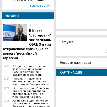
сильная армия, - рейтинг
ВСЕ НОВОСТИ »
УКРАИНА
16:01
В Киеве
"растерзали"
экс-замглавы
Загрузка...
ОБСЕ Хуга за
откровенное признание по
поводу "российской
агрессии"
Новости партнеров
​В Раде сделали нелепое
14:51
заявление, пригрозив
России оккупацией и
КАРТИНА ДНЯ
разделом территорий
Приезд Тимошенко в
10:34
Черновцы спровоцировал
массовое побоище - кадры
"Хотели как лучше", - в Сети
10:07
высмеяли власти Киева,
арестовавшие судно с
украинцами на борту
Хуг из ОБСЕ сделал новое
23:28
откровенное признание о
России, которое выведет из