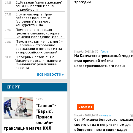
трагедии
США ввели "самые жесткие"
18:18
санкции против Ирана –
подробности
Стоять насмерть: Трамп
07:55
собрался полностью
"устранить" главного
конкурента США
Помпео анонсировал
07:30
грозные санкции, которые
"изменят поведение" Ирана
"Земля уходит из-под ног", –
11:10
в Германии откровенно
рассказали о потерях из-за
антироссийских санкций
5 ноября 2018, 16:30 —
Россия
​На Камчатке агрессивный медв
"Северный поток-2": на
08:30
Украине назвали главного
стал причиной гибели
"виновника" реализации
несовершеннолетнего парня
проекта
ВСЕ НОВОСТИ »
СПОРТ
19:45
"Слован" -
сюжет
"Барыс".
5 ноября 2018, 14:55 —
Культура
Прямая
Сын Михаила Боярского показал
онлайн-
своего отца в непривычном для
трансляция матча КХЛ
общественности виде - кадры