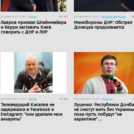
19 июля 2015, 12:49 —
Россия
417
19 июля 2015, 12:25 —
Военное обозрение
Лавров призвал Штайнмайера
Минобороны ДНР: Обстрел
и Керри заставить Киев
Донецка продолжается
говорить с ДНР и ЛНР
18 июля 2015, 11:30 —
Россия
363
18 июля 2015, 11:20 —
Украина
Телеведущий Киселев не
Луценко: Республики Донба
задержался в Facebook и
не смогут жить без Украины,
Instagram: "они удалили мои
пока пусть побудут "на
аккаунты"
карантине" …