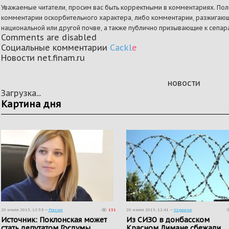
Уважаемые читатели, просим вас быть корректными в комментариях. Поль
комментарии оскорбительного характера, либо комментарии, разжигающ
национальной или другой почве, а также публично призывающие к сепара
Comments are disabled
Социальные комментарии
Cackl
e
Новости net.finam.ru
новости
Загрузка...
Картина дня
20 июля 2015, 12:58 —
Россия
131
20 июля 2015, 12:41 —
Украина
Источник: Поклонская может
Из СИЗО в донбасском
стать депутатом Госдумы
Красном Лимане сбежали