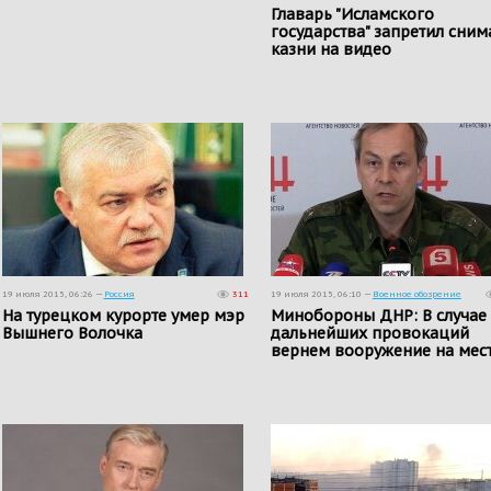
Главарь "Исламского
государства" запретил сним
казни на видео
19 июля 2015, 06:26 —
Россия
311
19 июля 2015, 06:10 —
Военное обозрение
На турецком курорте умер мэр
Минобороны ДНР: В случае
Вышнего Волочка
дальнейших провокаций
вернем вооружение на мес