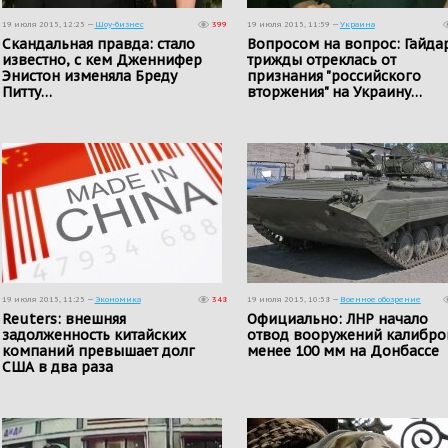
19 июля 2015, 12:25 —
Шоу-бизнес
399
19 июля 2015, 11:59 —
Украина
Скандальная правда: стало
Вопросом на вопрос: Гайда
известно, с кем ​Дженнифер
трижды отреклась от
Энистон изменяла Бреду
признания "российского
Питту…
вторжения" на Украину…
19 июля 2015, 11:25 —
Экономика
348
19 июля 2015, 10:58 —
Военное обозрение
Reuters: внешняя
Официально: ЛНР начало
задолженность китайских
отвод вооружений калибр
компаний превышает долг
менее 100 мм на Донбассе
США в два раза