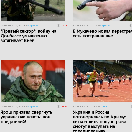
18 июля 2015, 07:59 —
Украина
1358
18 июля 2015, 07:58 —
Украина
"Правый сектор": войну на
В Мукачево новая перестрел
Донбассе умышленно
есть пострадавшие
затягивает Киев
18 июля 2015, 07:35 —
Украина
1006
18 июля 2015, 07:08 —
Спорт
Ярош призвал свергнуть
Украина и Россия
украинскую власть: вон
договорились по Крыму:
предателей!
легкоатлеты полуострова
смогут выступать на
соревнованиях…