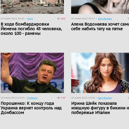
19 июля 2015, 09:41 —
Мир
162
19 июля 2015, 09:15 —
Шоу-бизнес
В ходе бомбардировки
Алена Водонаева хочет сам
Йемена погибло 43 человека,
себе набить тату на пятке
около 100 - ранены
19 июля 2015, 09:05 —
Украина
725
19 июля 2015, 08:42 —
Шоу-бизнес
Порошенко: К концу года
Ирина Шейк показала
Украина вернет контроль над
изящную фигуру в бикини н
Донбассом
побережье Италии