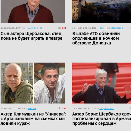
19 июля 2015, 04:43 —
Шоу-бизнес
335
19 июля 2015, 04:20 —
Военное обозрение
Сын актера Щербакова: отец
В штабе АТО обвинили
пока не будет играть в театре
ополченцев в ночном
обстреле Донецка
19 июля 2015, 02:45 —
Россия
291
19 июля 2015, 02:27 —
Шоу-бизнес
Актер Климушкин из "Универа":
Актер Борис Щербаков сро
с Арташановым на съемках мы
госпитализирован в Армаза
ловили кураж
проблемы с сердцем