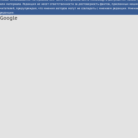
или материала. Редакция не несет ответственности за достоверность фактов, присланных на
читателей, предупреждая, что мнения авторов могут не совпадать с мнением редакции. Мнение
редакции.
Google