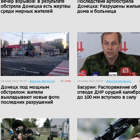
Вечер взрывов: в результате
Последствия артобстрела
обстрела Донецка есть жертвы
Донецка: Разрушены жилы
среди мирных жителей
дома и больница
18 июля 2015, 09:33 —
Военное обозрение
1450
18 июля 2015, 08:54 —
Военное обозрение
Донецк под мощным
Басурин: Распоряжение об
обстрелом: жители
отводе ДНР орудий калибр
выкладывают новые фото
до 100 мм вступило в силу
последних разрушений