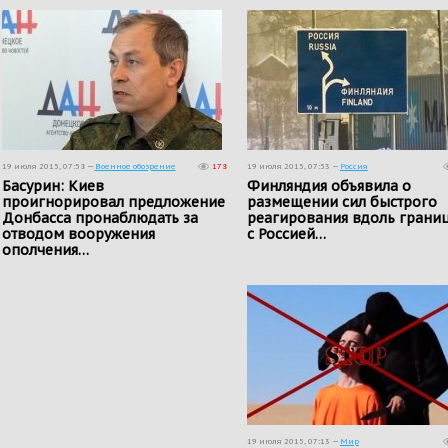
19 июля 2015, 07:58 —
Военное обозрение
178
19 июля 2015, 07:53 —
Россия
Басурин: Киев
Финляндия объявила о
проигнорировал предложение
размещении сил быстрого
Донбасса пронаблюдать за
реагирования вдоль грани
отводом вооружения
с Россией…
ополчения…
19 июля 2015, 07:13 —
Мир