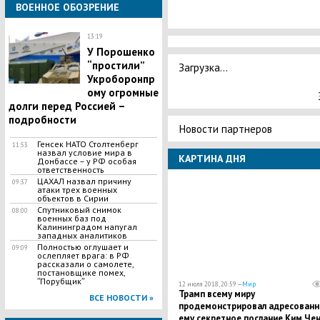
ВОЕННОЕ ОБОЗРЕНИЕ
13:19
У Порошенко
“простили”
Загрузка...
Укроборонпр
ому огромные
долги перед Россией –
подробности
Новости партнеров
Генсек НАТО Столтенберг
11:53
назвал условие мира в
КАРТИНА ДНЯ
Донбассе – у РФ особая
ответственность
ЦАХАЛ назвал причину
09:37
атаки трех военных
объектов в Сирии
Спутниковый снимок
08:00
военных баз под
Калининградом напугал
западных аналитиков
Полностью оглушает и
09:09
ослепляет врага: в РФ
рассказали о самолете,
постановщике помех,
ʺПорубщикʺ
12 июля 2018, 20:59 —
Мир
Трамп всему миру
ВСЕ НОВОСТИ »
продемонстрировал адресованн
ему секретное послание Ким Че