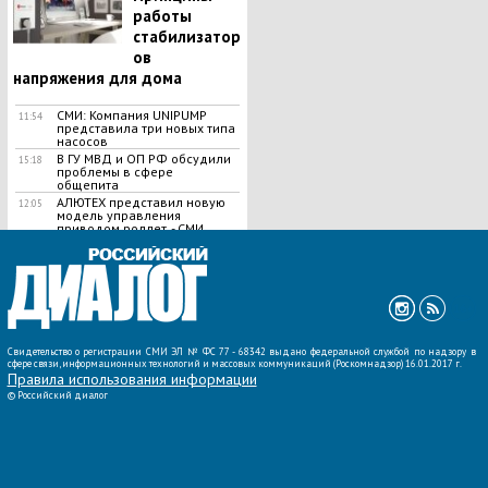
работы
стабилизатор
ов
напряжения для дома
СМИ: Компания UNIPUMP
11:54
представила три новых типа
насосов
В ГУ МВД и ОП РФ обсудили
15:18
проблемы в сфере
общепита
АЛЮТЕХ представил новую
12:05
модель управления
приводом роллет, - СМИ
ВСЕ НОВОСТИ »
Свидетельство о регистрации СМИ ЭЛ № ФС 77 - 68342 выдано федеральной службой по надзору в
сфере связи, информационных технологий и массовых коммуникаций (Роскомнадзор) 16.01.2017 г.
Правила использования информации
©
Российский диалог