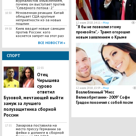
журналистов объяснением,
почему он выступает против
"Северного потока - 2"
Мгновенная реакция: Китай
10:30
обещает США крупные
неприятности из-за новых
12 июля 2018, 14:11 —
Мир
пошлин
“Я бы не позволил этому
Киев вводит новые санкции
09:58
произойти”, - Трамп огорошил
против России: кого
коснется запрет на этот раз
новым заявлением о Крыме
ВСЕ НОВОСТИ »
СПОРТ
22:53
Отец
Черышева
сурово
12 июля 2018, 13:59 —
Мир
ответил
Возлюбленный "Мисс
Бузовой, мечтающей выйти
Великобритании - 2009" Софи
Градон покончил с собой после
замуж за лучшего
смерти модели
полузащитника сборной
России
Захарова поставила на
17:55
место прессу Германии за
фейки о допинге в сборной