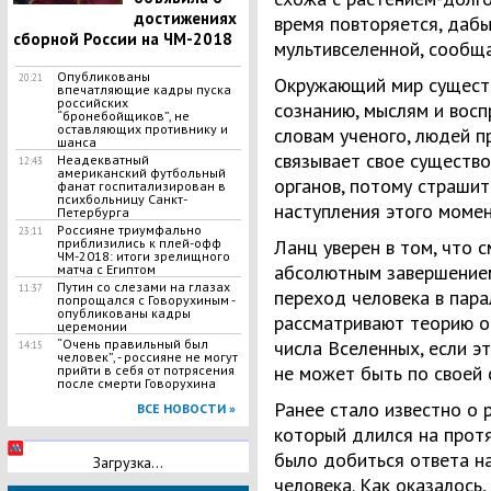
достижениях
время повторяется, дабы
сборной России на ЧМ-2018
мультивселенной, сообща
Опубликованы
20:21
Окружающий мир сущест
впечатляющие кадры пуска
российских
сознанию, мыслям и восп
“бронебойщиков”, не
оставляющих противнику и
словам ученого, людей пр
шанса
связывает свое существ
Неадекватный
12:43
американский футбольный
органов, потому страшит
фанат госпитализирован в
психбольницу Санкт-
наступления этого момен
Петербурга
Россияне триумфально
23:11
приблизились к плей-офф
Ланц уверен в том, что 
ЧМ-2018: итоги зрелищного
абсолютным завершением
матча с Египтом
Путин со слезами на глазах
11:37
переход человека в пара
попрощался с Говорухиным -
опубликованы кадры
рассматривают теорию о
церемонии
​“Очень правильный был
числа Вселенных, если эт
14:15
человек”, - россияне не могут
не может быть по своей 
прийти в себя от потрясения
после смерти Говорухина
Ранее стало известно о 
ВСЕ НОВОСТИ »
который длился на прот
было добиться ответа на
Загрузка...
человека. Как оказалось,