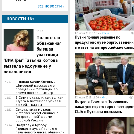
ВСЕ НОВОСТИ »
НОВОСТИ 18+
16:42
12 июля 2018, 16:35 —
Россия
Полностью
Путин принял решение по
продуктовому эмбарго, введенн
обнаженная
в ответ на антироссийские санкц
бывшая
– подписан закон
участница
"ВИА Гры" Татьяна Котова
вызвала недоумение у
поклонников
Бывший возлюбленный
15:27
Шнуровой рассказал о
поведении Матильды во
время постельных игр
В Сети показали, как вулкан
12 июля 2018, 16:20 —
Мир
12:27
Фуэго в Гватемале убивал
Встреча Трампа и Порошенко
людей, – кадры
накануне переговоров президен
Сексуальная модель
12:32
США с Путиным оказалась
Victoria’s Secret снялась в
"откровенной" форме
смехотворно короткой
сборной России
Полуголую Бузову,
15:24
"прикрывшуюся" тенью от
пальмового листа, обвинили