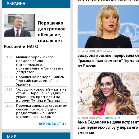
УКРАИНА
Ына
21:59
Порошенко
дал громкое
обещание,
связанное с
Россией и НАТО
12 июля 2018, 20:09 —
Новости
Захарова красиво парировала с
Машина украинского
21:35
Трампа о “зависимости” Германи
нардепа сбила
митингующего,
от России
призывающего "линчевать
депутатов"
Порошенко померещились
19:32
“российские агенты” на
Украине
"Хороших новостей ждать не
17:35
стоит", - Порошенко удивил
украинцев прогнозом на
встречу Путина и Трампа
Парочка занялась страстным
16:15
сексом прямо в студии
радиостанции в Киеве:
откровенные кадры
12 июля 2018, 19:37 —
Шоу-бизнес
​Анна Седокова не дала встрети
ВСЕ НОВОСТИ »
с дочерью экс-супругу перед его
смертью
МИР