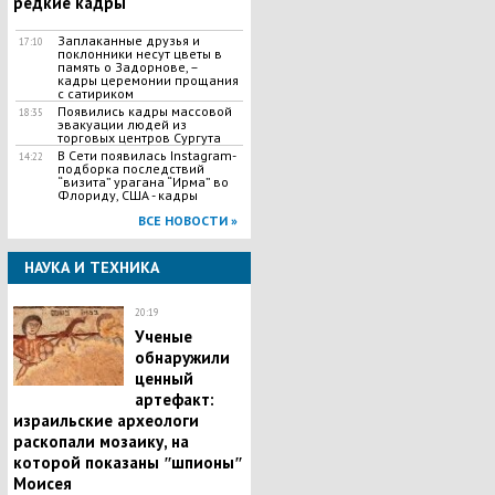
редкие кадры
Заплаканные друзья и
17:10
поклонники несут цветы в
память о Задорнове, –
кадры церемонии прощания
с сатириком
Появились кадры массовой
18:35
эвакуации людей из
торговых центров Сургута
В Сети появилась Іnstagram-
14:22
подборка последствий
“визита” урагана “Ирма” во
Флориду, США - кадры
ВСЕ НОВОСТИ »
НАУКА И ТЕХНИКА
20:19
Ученые
обнаружили
ценный
артефакт:
израильские археологи
раскопали мозаику, на
которой показаны ʺшпионыʺ
Моисея