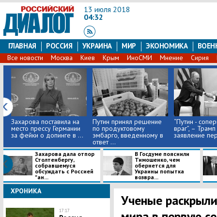
13 июля 2018
04:32
ГЛАВНАЯ
РОССИЯ
УКРАИНА
МИР
ЭКОНОМИКА
ВОЕН
Все новости
Москва
Киев
Крым
ИноСМИ
Мнение
Сирия
Захарова поставила на
Путин принял решение
“Путин - сопер
место прессу Германии
по продуктовому
враг”, – Трамп
за фейки о допинге в ...
эмбарго, введенному в
заявление пер
ответ ...
Захарова дала отпор
В Госдуме пояснили
Столтенбергу,
Тимошенко, чем
собравшемуся
обернется для
обсуждать с Россией
Украины попытка
"ан...
возвра...
ХРОНИКА
Ученые раскрыли
17:17
мира в первую се