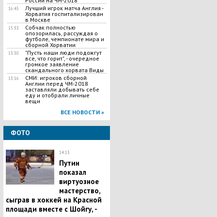
России на ЧМ-2018
Лучший игрок матча Англия -
16:45
Хорватия госпитализирован
в Москве
Собчак полностью
15:33
опозорилась, рассуждая о
футболе, чемпионате мира и
сборной Хорватии
"Пусть наши люди подожгут
13:30
все, что горит", - очередное
громкое заявление
скандального хорвата Виды
СМИ: игроков сборной
13:16
Англии перед ЧМ-2018
заставляли добывать себе
еду и отобрали личные
вещи
ВСЕ НОВОСТИ »
ФОТО
14:13
Путин
показал
виртуозное
мастерство,
сыграв в хоккей на Красной
площади вместе с Шойгу, -