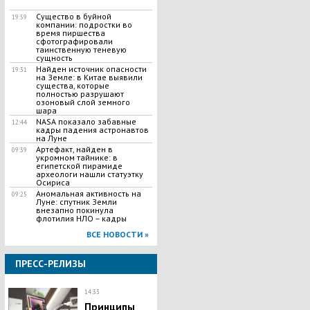
Существо в буйной
19:59
компании: подростки во
время пиршества
сфотографировали
таинственную теневую
сущность
Найден источник опасности
19:31
на Земле: в Китае выявили
существа, которые
полностью разрушают
озоновый слой земного
шара
NASA показало забавные
12:44
кадры падения астронавтов
на Луне
Артефакт, найден в
09:39
укромном тайнике: в
египетской пирамиде
археологи нашли статуэтку
Осириса
Аномальная активность на
09:25
Луне: спутник Земли
внезапно покинула
флотилия НЛО – кадры
ВСЕ НОВОСТИ »
ПРЕСС-РЕЛИЗЫ
14:33
Принципы