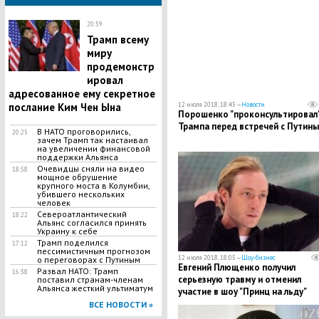
20:59
Трамп всему
миру
продемонстр
ировал
адресованное ему секретное
послание Ким Чен Ына
12 июля 2018, 18:45 —
Новости
Порошенко "проконсультировал
Трампа перед встречей с Путин
В НАТО проговорились,
20:25
зачем Трамп так настаивал
на увеличении финансовой
поддержки Альянса
Очевидцы сняли на видео
18:58
мощное обрушение
крупного моста в Колумбии,
убившего нескольких
человек
Североатлантический
18:22
Альянс согласился принять
Украину к себе
Трамп поделился
17:12
пессимистичным прогнозом
12 июля 2018, 18:05 —
Шоу-бизнес
о переговорах с Путиным
​Евгений Плющенко получил
Развал НАТО: Трамп
16:38
серьезную травму и отменил
поставил странам-членам
Альянса жесткий ультиматум
участие в шоу "Принц на льду"
ВСЕ НОВОСТИ »