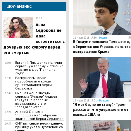
ШОУ-БИЗНЕС
19:37
​Анна
Седокова не
дала
12 июля 2018, 17:50 —
Россия
встретиться с
В Госдуме пояснили Тимошенко,
дочерью экс-супругу перед
обернется для Украины попытка
возвращения Крыма
его смертью
​Евгений Плющенко получил
18:05
серьезную травму и отменил
участие в шоу "Принц на
льду"
Раскрылись новые
17:41
подробности о конце
существования Верки
Сердючки
Бывшая жена звезды
12:42
сериала "Универ" Андрея
Гайдуляна впервые
12 июля 2018, 17:01 —
Новости
высказалась о его
"Я мог бы, но не стану", - Трамп
"предательстве"
рассказал, что удержало его от
Андрей Данилко
12:21
вывода США из
"попрощается" с образом
знаменитой Верки Сердючки
Североатлантического Альянса
СМИ выяснили неожиданную
10:57
причину ухода Пугачевой со
сцены