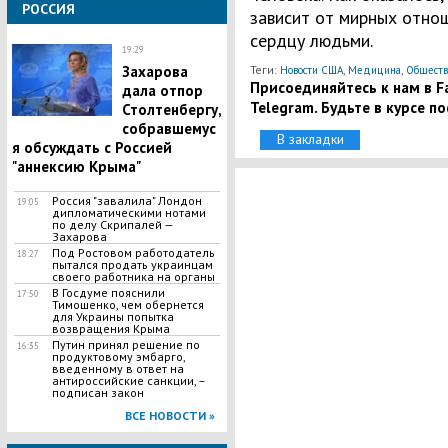
РОССИЯ
зависит от мирных отно
сердцу людьми.
19:29
Захарова
Теги:
,
,
Новости США
Медицина
Обществ
Присоединяйтесь к нам в Fa
дала отпор
Telegram. Будьте в курсе п
Столтенбергу,
собравшемус
В закладки
я обсуждать с Россией
"аннексию Крыма"
Россия "завалила" Лондон
19:05
дипломатическими нотами
по делу Скрипалей —
Захарова
Под Ростовом работодатель
18:27
пытался продать украинцам
своего работника на органы
В Госдуме пояснили
17:50
Тимошенко, чем обернется
для Украины попытка
возвращения Крыма
Путин принял решение по
16:35
продуктовому эмбарго,
введенному в ответ на
антироссийские санкции, –
подписан закон
ВСЕ НОВОСТИ »