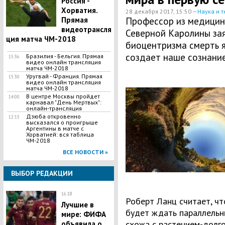
Россия -
Хорватия.
28 декабря 2017, 15:50 —
Наука и т
Прямая
Профессор из медицин
видеотрансля
Северной Каролины зая
ция матча ЧМ-2018
биоцентризма смерть я
создает наше сознание
Бразилия - Бельгия. Прямая
15:36
видео онлайн трансляция
матча ЧМ-2018
Уругвай - Франция. Прямая
15:30
видео онлайн трансляция
матча ЧМ-2018
В центре Москвы пройдет
14:00
карнавал "День Мертвых":
онлайн-трансляция
Дзюба откровенно
12:15
высказался о проигрыше
Аргентины в матче с
Хорватией: вся таблица
ЧМ-2018
ВСЕ НОВОСТИ »
ВЫБОР РЕДАКЦИИ
16:18
Роберт Ланц считает, чт
Лучшие в
будет ждать параллельны
мире: ФИФА
схожа с растением-долго
объявила о