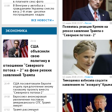
в плагиате секс-фото
В Венгрии у автобуса с
15:08
гражданами Украины снесло
весь 2-й этаж - десятки
пострадавших: кадры
ВСЕ НОВОСТИ »
12 июля 2018, 15:37 —
Россия
Появилась реакция Кремля на
ЭКОНОМИКА
резкое заявление Трампа о
"Северном потоке - 2"
21:11
США
объяснили
свою
политику в
отношении “Северного
потока – 2” на фоне резких
заявлений Трампа
12 июля 2018, 15:15 —
Новости
Тимошенко взбесила соцсети
США посоветовали Европе
20:49
заявлением по “возврату” Крым
отдать предпочтение иному
газовому проекту вместо
"Северного потока-2"
Евросоюз анонсировал
19:58
увеличение поставок
американского СПГ, Трамп
ликует
Трамп рассмешил
17:32