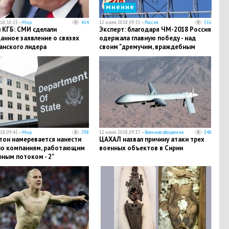
мнение
18, 10:15 —
Мир
414
12 июля 2018, 09:55 —
Россия
516
и КГБ: СМИ сделали
Эксперт: благодаря ЧМ-2018 Россия
анное заявление о связях
одержала главную победу - над
анского лидера
своим "дремучим, враждебным
образом"
18, 09:42 —
Мир
298
12 июля 2018, 09:37 —
Военное обозрение
348
тон намеревается нанести
ЦАХАЛ назвал причину атаки трех
 по компаниям, работающим
военных объектов в Сирии
рным потоком - 2"