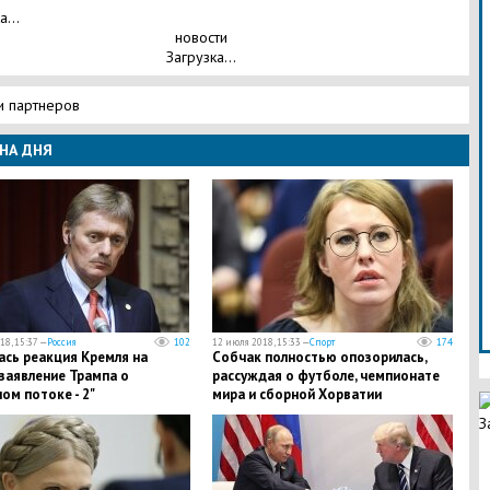
а...
новости
Загрузка...
и партнеров
НА ДНЯ
18, 15:37 —
Россия
102
12 июля 2018, 15:33 —
Спорт
174
ась реакция Кремля на
Собчак полностью опозорилась,
заявление Трампа о
рассуждая о футболе, чемпионате
ом потоке - 2"
мира и сборной Хорватии
З