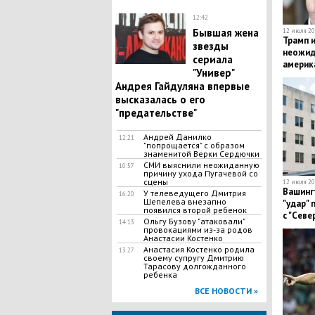
12:42
Бывшая жена
12 июля 20
​Трамп 
звезды
неожид
сериала
америк
"Универ"
Андрея Гайдуляна впервые
высказалась о его
"предательстве"
Андрей Данилко
12:21
"попрощается" с образом
знаменитой Верки Сердючки
СМИ выяснили неожиданную
10:57
причину ухода Пугачевой со
сцены
12 июля 20
Вашинг
У телеведущего Дмитрия
16:20
Шепелева внезапно
"удар"
появился второй ребенок
с "Севе
Ольгу Бузову "атаковали"
14:13
провокациями из-за родов
Анастасии Костенко
Анастасия Костенко родила
13:27
своему супругу Дмитрию
Тарасову долгожданного
ребенка
ВСЕ НОВОСТИ »