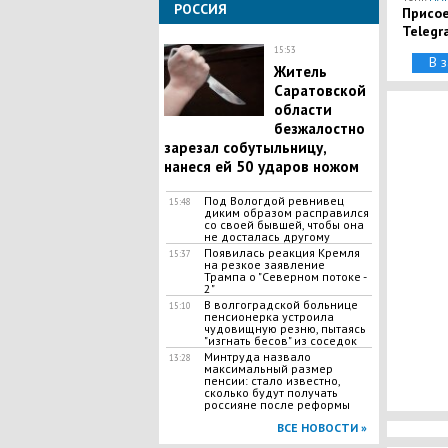
РОССИЯ
Присое
Telegr
15:53
В 
Житель
Саратовской
области
безжалостно
зарезал собутыльницу,
нанеся ей 50 ударов ножом
Под Вологдой ревнивец
15:48
диким образом расправился
со своей бывшей, чтобы она
не досталась другому
Появилась реакция Кремля
15:37
на резкое заявление
Трампа о "Северном потоке -
2"
В волгоградской больнице
15:10
пенсионерка устроила
чудовищную резню, пытаясь
"изгнать бесов" из соседок
Минтруда назвало
13:28
максимальный размер
пенсии: стало известно,
сколько будут получать
россияне после реформы
ВСЕ НОВОСТИ »