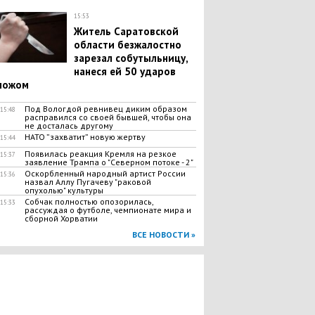
15:53
Житель Саратовской
области безжалостно
зарезал собутыльницу,
нанеся ей 50 ударов
ножом
Под Вологдой ревнивец диким образом
15:48
расправился со своей бывшей, чтобы она
не досталась другому
НАТО ”захватит” новую жертву
15:44
Появилась реакция Кремля на резкое
15:37
заявление Трампа о "Северном потоке - 2"
Оскорбленный народный артист России
15:36
назвал Аллу Пугачеву "раковой
опухолью" культуры
Собчак полностью опозорилась,
15:33
рассуждая о футболе, чемпионате мира и
сборной Хорватии
ВСЕ НОВОСТИ »