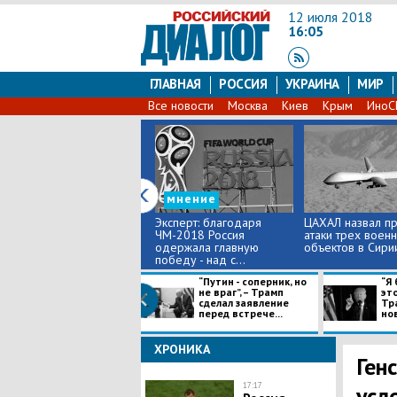
12 июля 2018
16:05
ГЛАВНАЯ
РОССИЯ
УКРАИНА
МИР
Все новости
Москва
Киев
Крым
Ино
мнение
Эксперт: благодаря
ЦАХАЛ назвал п
ЧМ-2018 Россия
атаки трех воен
одержала главную
объектов в Сири
победу - над с...
“Путин - соперник, но
“Я 
не враг”, – Трамп
это
сделал заявление
Тр
перед встрече...
нов
ХРОНИКА
Ген
17:17
усл