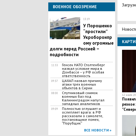
Загрузк
ВОЕННОЕ ОБОЗРЕНИЕ
13:19
У Порошенко
Новост
“простили”
Укроборонпр
КАРТИ
ому огромные
долги перед Россией –
подробности
Генсек НАТО Столтенберг
11:53
назвал условие мира в
Донбассе – у РФ особая
ответственность
ЦАХАЛ назвал причину
09:37
атаки трех военных
объектов в Сирии
Спутниковый снимок
08:00
12 июля 20
военных баз под
Появил
Калининградом напугал
западных аналитиков
резкое 
Полностью оглушает и
"Северн
09:09
ослепляет врага: в РФ
рассказали о самолете,
постановщике помех,
ʺПорубщикʺ
ВСЕ НОВОСТИ »