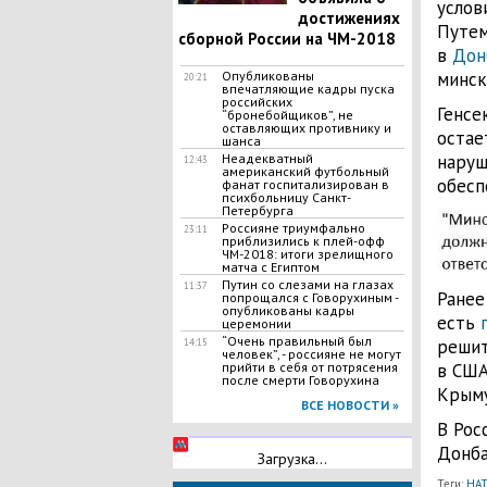
услов
достижениях
Путем
сборной России на ЧМ-2018
в
Дон
Опубликованы
минск
20:21
впечатляющие кадры пуска
российских
Генсе
“бронебойщиков”, не
оставляющих противнику и
остае
шанса
Неадекватный
наруш
12:43
американский футбольный
обесп
фанат госпитализирован в
психбольницу Санкт-
Петербурга
Россияне триумфально
23:11
приблизились к плей-офф
ЧМ-2018: итоги зрелищного
матча с Египтом
Путин со слезами на глазах
11:37
Ранее
попрощался с Говорухиным -
опубликованы кадры
есть
церемонии
​“Очень правильный был
решит
14:15
человек”, - россияне не могут
прийти в себя от потрясения
в СШ
после смерти Говорухина
Крыму
ВСЕ НОВОСТИ »
В Рос
Донба
Загрузка...
Теги:
НА