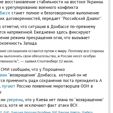
ие восстановление стабильности на востоке Украины.
 к урегулированию военного конфликта
бассе
станет полное и безоговорочное выполнение
их договоренностей, передает “Российский Диалог”.
к отметил, что ситуация в Донбассе по-прежнему
тся напряженной. Ежедневно здесь фиксируют
ения режима прекращения огня, что вызывает
окоенность Запада.
 СМИ сообщили, что у Порошенко
план
“возвращения” Донбасса, который он не
ся применить ради сохранения поста президента. А
А
пугают
Россию появление миротворцев ООН в
.
сии
уверены
, что у Киева нет плана по “возвращению”
сса, хотя не исключают факт атаки ВСУ.
ТО
,
ДНР - Донецкая Народная Республика
,
ЛНР
,
Политика
,
Новости - Донбасса