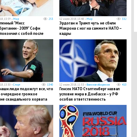
18, 13:59 —
Мир
253
12 июля 2018, 13:48 —
Мир
332
ленный "Мисс
​Эрдоган и Трамп чуть не сбили
ритании - 2009" Софи
Макрона с ног на саммите НАТО –
покончил с собой после
кадры
 модели
18, 13:30 —
Спорт
1340
12 июля 2018, 11:53 —
Военное обозрение
410
наши люди подожгут все, что
Генсек НАТО Столтенберг назвал
 - очередное громкое
условие мира в Донбассе – у РФ
ние скандального хорвата
особая ответственность