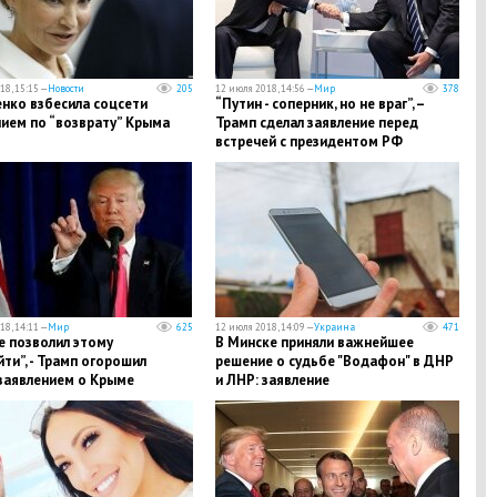
18, 15:15 —
Новости
205
12 июля 2018, 14:56 —
Мир
378
нко взбесила соцсети
“Путин - соперник, но не враг”, –
ием по “возврату” Крыма
Трамп сделал заявление перед
встречей с президентом РФ
18, 14:11 —
Мир
625
12 июля 2018, 14:09 —
Украина
471
е позволил этому
В Минске приняли важнейшее
ти”, - Трамп огорошил
решение о судьбе "Водафон" в ДНР
заявлением о Крыме
и ЛНР: заявление