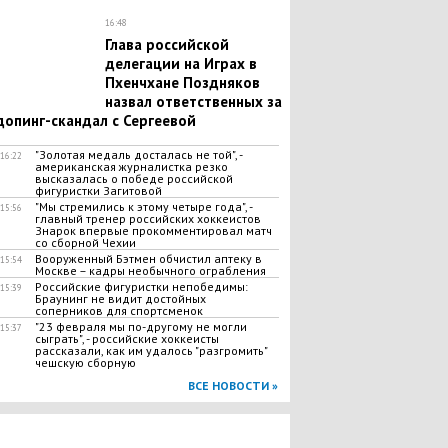
16:48
Глава российской
делегации на Играх в
Пхенчхане Поздняков
назвал ответственных за
допинг-скандал с Сергеевой
"Золотая медаль досталась не той", -
16:22
американская журналистка резко
высказалась о победе российской
фигуристки Загитовой
"Мы стремились к этому четыре года", -
15:56
главный тренер российских хоккеистов
Знарок впервые прокомментировал матч
со сборной Чехии
Вооруженный Бэтмен обчистил аптеку в
15:54
Москве – кадры необычного ограбления
Российские фигуристки непобедимы:
15:39
Браунинг не видит достойных
соперников для спортсменок
"23 февраля мы по-другому не могли
15:37
сыграть", - российские хоккеисты
рассказали, как им удалось "разгромить"
чешскую сборную
ВСЕ НОВОСТИ »