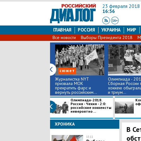
23 февраля 2018
16:56
ГЛАВНАЯ
РОССИЯ
УКРАИНА
МИР
Все новости
Выборы Президента 2018
М
сюжет
Журналистка NYT
Олимпиада - 201
призвала МОК
Сборная России 
прекратить фарс и
хоккею обыграл
вернуть российским...
и триум...
Олимпиада-2018.
​Ко
Россия - Чехия - 2:0:
оф
российские хоккеисты
невероятно ...
антитеррорис
н...
ХРОНИКА
​В С
обст
15:11