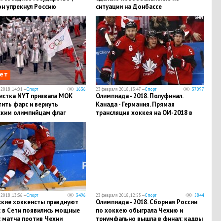
н упрекнул Россию
ситуации на Донбассе
ет
2018, 14:01 —
Спорт
1636
23 февраля 2018, 13:47 —
Спорт
37097
истка NYT призвала МОК
Олимпиада - 2018. Полуфинал.
ить фарс и вернуть
Канада - Германия. Прямая
ским олимпийцам флаг
трансляция хоккея на ОИ-2018 в
Пхенчхане
2018, 13:36 —
Спорт
3496
23 февраля 2018, 12:55 —
Спорт
5844
ские хоккеисты празднуют
Олимпиада - 2018. Сборная России
: в Сети появились мощные
по хоккею обыграла Чехию и
с матча против Чехии
триумфально вышла в финал: кадры