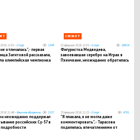
ет
сюжет
2018, 12:05 —
Спорт
1349
23 февраля 2018, 12:01 —
Спорт
18854
не отличалась", - первая
Фигуристка Медведева,
ица Загитовой рассказала,
завоевавшая серебро на Играх в
сла олимпийская чемпионка
Пхенчхане, неожиданно обратилась
к Путину: подробности
2018, 11:48 —
Военное обозрение
1557
23 февраля 2018, 11:25 —
Спорт
4781
он неожиданно поддержал
"Я плакала, я не могла даже
ывание российских Су-57 в
комментировать", - Тарасова
– подробности
поделилась впечатлениями от
выступления фигуристок на Играх в
Пхенчхане