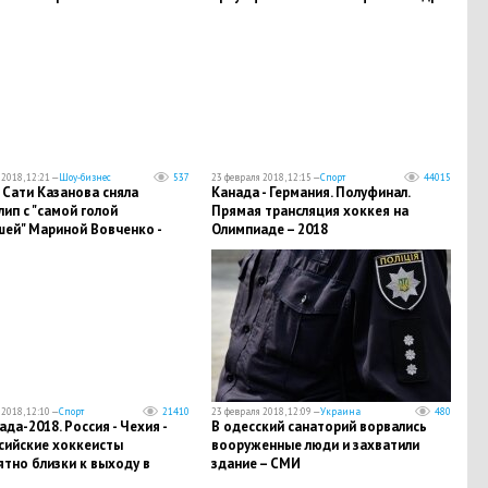
2018, 12:21 —
Шоу-бизнес
537
23 февраля 2018, 12:15 —
Спорт
44015
 Сати Казанова сняла
Канада - Германия. Полуфинал.
ип с "самой голой
Прямая трансляция хоккея на
шей" Мариной Вовченко -
Олимпиаде – 2018
2018, 12:10 —
Спорт
21410
23 февраля 2018, 12:09 —
Украина
480
да-2018. Россия - Чехия -
В одесский санаторий ворвались
ссийские хоккеисты
вооруженные люди и захватили
тно близки к выходу в
здание – СМИ
 кадры голов