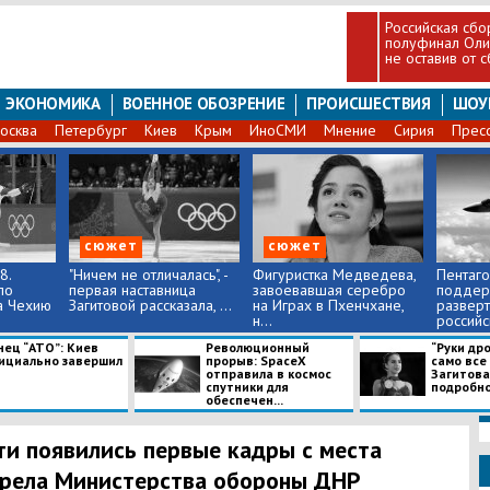
Российская сбо
полуфинал Оли
не оставив от 
ЭКОНОМИКА
ВОЕННОЕ ОБОЗРЕНИЕ
ПРОИСШЕСТВИЯ
ШОУ
осква
Петербург
Киев
Крым
ИноСМИ
Мнение
Сирия
Прес
сюжет
сюжет
8.
"Ничем не отличалась", -
Фигуристка Медведева,
Пентаг
по
первая наставница
завоевавшая серебро
поддер
а Чехию
Загитовой рассказала, ...
на Играх в Пхенчхане,
развер
н...
российск
нец “АТО”: Киев
Революционный
“Руки дро
ициально завершил
прорыв: SpaceX
само все 
отправила в космос
Загитова
спутники для
подробно.
обеспечен...
тическую операцию
ети появились первые кадры с места
рела Министерства обороны ДНР