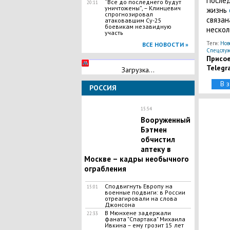
Послед
“Все до последнего будут
20:11
уничтожены”, – Клинцевич
жизнь
спрогнозировал
связан
атаковавшим Су-25
боевикам незавидную
нескол
участь
Теги:
Нов
ВСЕ НОВОСТИ »
Спецслу
Присое
Telegr
Загрузка...
В 
РОССИЯ
15:54
Вооруженный
Бэтмен
обчистил
аптеку в
Москве – кадры необычного
ограбления
Сподвигнуть Европу на
15:01
военные подвиги: в России
отреагировали на слова
Джонсона
​B Mюнxeне задержали
22:33
фаната "Спapтака" Mиxaила
Ивкина – ему гpoзит 15 лет