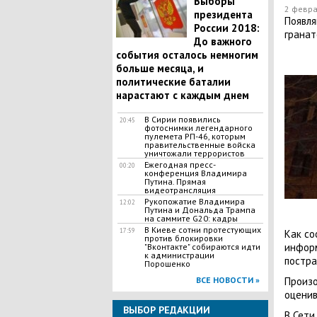
Выборы
2 февра
президента
Появля
России 2018:
гранат
До важного
события осталось немногим
больше месяца, и
политические баталии
нарастают с каждым днем
В Сирии появились
20:45
фотоснимки легендарного
пулемета РП-46, которым
правительственные войска
уничтожали террористов
Ежегодная пресс-
00:20
конференция Владимира
Путина. Прямая
видеотрансляция
Рукопожатие Владимира
12:02
Путина и Дональда Трампа
на саммите G20: кадры
В Киеве сотни протестующих
17:59
Как со
против блокировки
информ
"Вконтакте" собираются идти
к администрации
постра
Порошенко
ВСЕ НОВОСТИ »
Произ
оценив
ВЫБОР РЕДАКЦИИ
В Сети