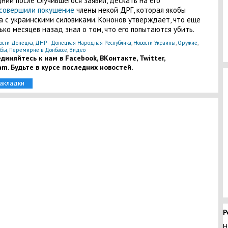
ний после случившегося заявил, дескать на его
совершили покушение
члены некой ДРГ, которая якобы
а с украинскими силовиками. Кононов утверждает, что еще
ько месяцев назад знал о том, что его попытаются убить.
ости Донецка
,
ДНР - Донецкая Народная Республика
,
Новости Украины
,
Оружие
,
жбы
,
Перемирие в Донбассе
,
Видео
диняйтесь к нам в Facebook, ВКонтакте, Twitter,
am. Будьте в курсе последних новостей.
закладки
Р
Н