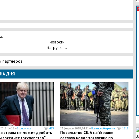
а...
новости
Загрузка...
и партнеров
НА ДНЯ
2018, 14:16 —
Экономика
489
23 февраля 2018, 14:11 —
Военное обозрение
1618
на страна не может дробить
Посольство США на Украине
З
и соседнее государство", -
сделало новое заявление по