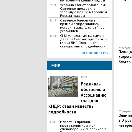
интернет-издания – кадры
Украина станет полигоном:
09:21
Савченко предрекла
"большую войну" в Европе и
России - кадры
Савченко блеснула в
18:19
прямом эфире знанием
исторических "фактов" про
украинцев
СМИ узнали, где на самом
16:21
деле сейчас находится экс-
глава ЛНР Плотницкий:
скандальные подробности
23 февраля 
Певица
ВСЕ НОВОСТИ »
видеокл
блогер
МИР
кадры
10:37
Радикалы
обстреляли
Ассоциацию
граждан
КНДР: стали известны
подробности
23 февраля 
Олимпиа
2:0: ро
Известны причины
17:46
невероя
проведения крупной
спецоперации силовиков в
финал -