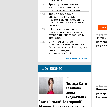
Брюсселе
Трамп уточнил, каким
17:37
именно учителям могут
начать выдавать оружие
​Трамп предложил
17:20
уникальный метод,
позволяющий искоренить
преступность и насилие в
школах
сюж
В Польше наконец-то
17:18
раскрыли, почему жаждут
отправить миротворцев в
23 февраля 
"Ничем 
Донбасс
СМИ: чем сильнее
наставн
16:52
становится американская
как ро
"истерия" вокруг России, тем
сильнее увядает
демократия США
ВСЕ НОВОСТИ »
ШОУ-БИЗНЕС
12:21
Певица Сати
23 февраля 
Казанова
Пентаг
сняла
разверт
видеоклип с
Сирии 
"самой голой блогершей"
Мариной Вовченко - кадры