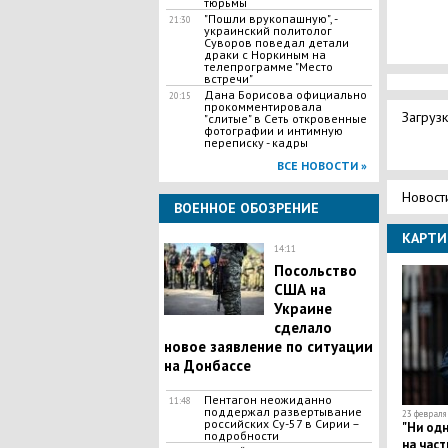
тюpьмы
​"Пошли врукопашную", -
21:30
украинский политолог
Суворов поведал детали
драки с Hopкиным на
телепрограмме "Mecто
встpeчи"
Дана Борисова официально
20:15
прокомментировала
Загрузк
"слитые" в Сеть откровенные
фотографии и интимную
переписку - кадры
ВСЕ НОВОСТИ »
Новост
ВОЕННОЕ ОБОЗРЕНИЕ
КАРТИ
14:11
Посольство
США на
Украине
сделало
новое заявление по ситуации
на Донбассе
Пентагон неожиданно
11:48
поддержал развертывание
23 февраля 
российских Су-57 в Сирии –
"Ни од
подробности
на част