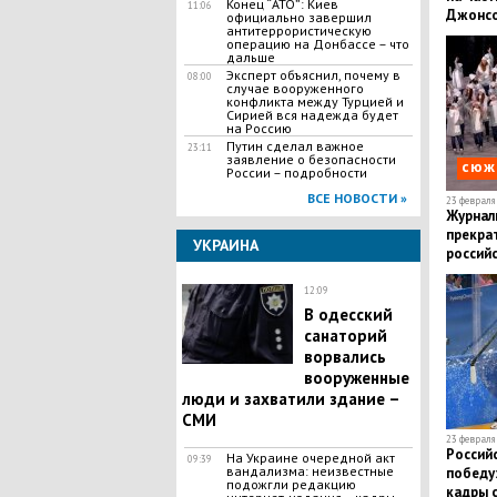
​Конец “АТО”: Киев
11:06
Джонсо
официально завершил
антитеррористическую
операцию на Донбассе – что
дальше
Эксперт объяснил, почему в
08:00
случае вооруженного
конфликта между Турцией и
Сирией вся надежда будет
на Россию
Путин сделал важное
23:11
заявление о безопасности
сюж
России – подробности
ВСЕ НОВОСТИ »
23 февраля 
Журнал
прекрат
УКРАИНА
россий
12:09
В одесский
санаторий
ворвались
вооруженные
люди и захватили здание –
СМИ
23 февраля 
Россий
На Украине очередной акт
09:39
вандализма: неизвестные
победу
подожгли редакцию
кадры 