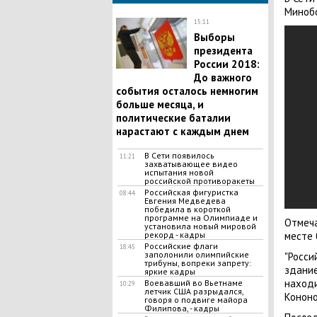
Минобо
15:11
Выборы
президента
России 2018:
До важного
события осталось немногим
больше месяца, и
политические баталии
нарастают с каждым днем
В Сети появилось
11:21
захватывающее видео
испытания новой
российской противоракеты
Российская фигуристка
08:44
Евгения Медведева
победила в короткой
программе на Олимпиаде и
Отмеча
установила новый мировой
месте 
рекорд - кадры
Российские флаги
18:45
заполонили олимпийские
"Росси
трибуны, вопреки запрету:
здание
яркие кадры
находи
Воевавший во Вьетнаме
10:29
летчик США разрыдался,
Кононо
говоря о подвиге майора
Филипова, - кадры