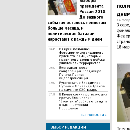
Выборы
поли
президента
России 2018:
дне
До важного
14 февр
события осталось немногим
В сере
больше месяца, и
финало
политические баталии
Федера
нарастают с каждым днем
страно
18 мар
В Сирии появились
20:45
фотоснимки легендарного
пулемета РП-46, которым
правительственные войска
уничтожали террористов
Ежегодная пресс-
00:20
конференция Владимира
Путина. Прямая
видеотрансляция
Рукопожатие Владимира
12:02
Путина и Дональда Трампа
на саммите G20: кадры
В Киеве сотни протестующих
17:59
против блокировки
"Вконтакте" собираются идти
к администрации
Порошенко
ВСЕ НОВОСТИ »
ВЫБОР РЕДАКЦИИ
Предла