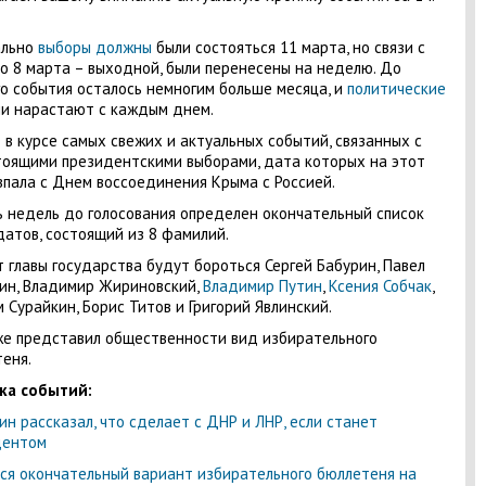
ально
выборы должны
были состояться 11 марта, но связи с
то 8 марта – выходной, были перенесены на неделю. До
о события осталось немногим больше месяца, и
политические
и нарастают с каждым днем.
 в курсе самых свежих и актуальных событий, связанных с
оящими президентскими выборами, дата которых на этот
впала с Днем воссоединения Крыма с Россией.
ь недель до голосования определен окончательный список
атов, состоящий из 8 фамилий.
т главы государства будут бороться Сергей Бабурин, Павел
ин, Владимир Жириновский,
Владимир Путин
,
Ксения Собчак
,
 Сурайкин, Борис Титов и Григорий Явлинский.
е представил общественности вид избирательного
еня.
ка событий:
ин рассказал, что сделает с ДНР и ЛНР, если станет
дентом
ся окончательный вариант избирательного бюллетеня на