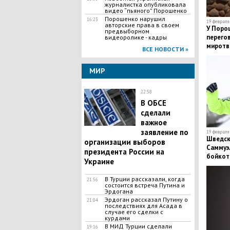
журналистка опубликовала
видео “пьяного” Порошенко
Порошенко нарушил
16:23
19 февраля 
авторские права в своем
У Поро
предвыборном
перего
видеоролике - кадры
миротв
ВСЕ НОВОСТИ »
МИР
22:58
В ОБСЕ
сделали
важное
заявление по
19 февраля 
​Шведс
организации выборов
Саммуэ
президента России на
бойкот
Украине
Poccии
В Турции рассказали, когда
21:56
состоится встреча Путина и
Эрдогана
Эрдоган рассказал Путину о
21:04
последствиях для Асада в
случае его сделки с
курдами
​В МИД Турции сделали
19:16