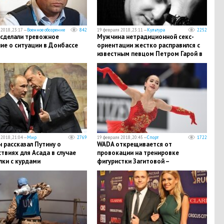
2018, 23:17 —
Военное обозрение
842
19 февраля 2018, 23:11 —
Культура
2252
 сделали тревожное
Мужчина нетрадиционной секс-
ие о ситуации в Донбассе
ориентации жестко расправился с
известным певцом Петром Гарой в
День влюбленных, зарезав его и
оставив умирать в ванной
2018, 21:04 —
Мир
2769
19 февраля 2018, 20:45 —
Спорт
1722
 рассказал Путину о
WADA открещивается от
твиях для Асада в случае
провокации на тренировке
лки с курдами
фигуристки Загитовой –
подробности