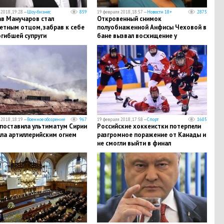
2018, 19:28 —
Шоу-бизнес
859
19 февраля 2018, 18:57 —
Новости 18+
2875
ав Манучаров стал
​Откровенный снимок
етным отцом, забрав к себе
полуобнаженной Анфисы Чеховой в
гибшей супруги
бане вызвал восхищение у
пользователей Сети
2018, 18:19 —
Военное обозрение
967
19 февраля 2018, 17:58 —
Спорт
1605
 поставила ультиматум Сирии
Российские хоккеистки потерпели
ла артиллерийским огнем
разгромное поражение от Канады и
не смогли выйти в финал
олимпийского турнира – кадры