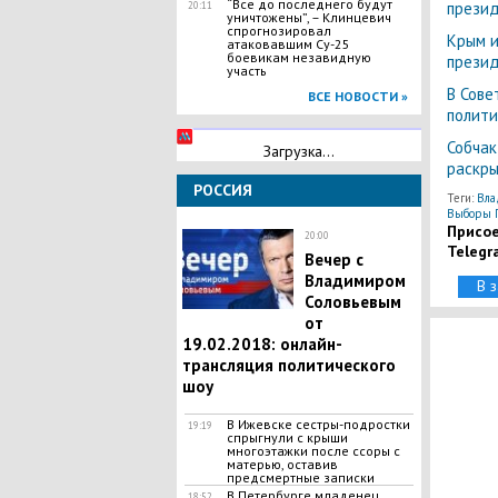
“Все до последнего будут
презид
20:11
уничтожены”, – Клинцевич
спрогнозировал
Крым и
атаковавшим Су-25
боевикам незавидную
презид
участь
В Сове
ВСЕ НОВОСТИ »
полити
Собчак
Загрузка...
раскры
РОССИЯ
Теги:
Вла
Выборы П
Присое
20:00
Telegr
Вечер с
Владимиром
В 
Соловьевым
от
19.02.2018: онлайн-
трансляция политического
шоу
В Ижевске сестры-подростки
19:19
спрыгнули с крыши
многоэтажки после ссоры с
матерью, оставив
предсмертные записки
​В Петербурге младенец
18:52