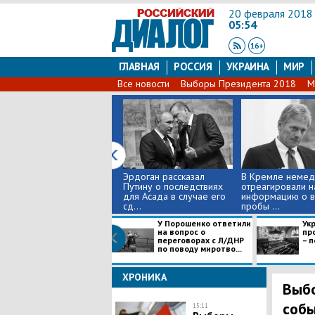
20 февраля 2018
05:54
ГЛАВНАЯ
РОССИЯ
УКРАИНА
МИР
Все новости
Выборы Президента 2018
М
Эрдоган рассказал
В Кремле немед
Путину о последствиях
отреагировали н
для Асада в случае его
информацию о в
сд...
пробы ...
У Порошенко ответили
Ук
на вопрос о
про
переговорах с Л/ДНР
– 
по поводу миротво...
ХРОНИКА
Выбо
собы
15:11