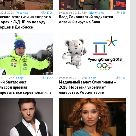
2018, 20:28 —
Украина
1706
19 февраля 2018, 19:59 —
Шоу-бизнес
969
шенко ответили на вопрос о
​Влад Соколовский подхватил
ворах с Л/ДНР по поводу
опасный вирус на Бали
орцев в Донбассе
2018, 19:52 —
Спорт
1542
19 февраля 2018, 19:48 —
Спорт
990
кий биатлонист
Медальный зачет Олимпиады –
льссон призвал
2018: Норвегия укрепляет
ировать все соревнования в
лидерство, Россия теряет
несколько позиций – таблица