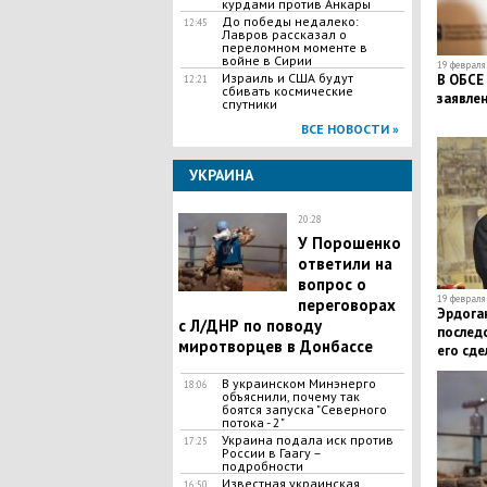
курдами против Анкары
До победы недалеко:
12:45
Лавров рассказал о
переломном моменте в
войне в Сирии
19 февраля 
Израиль и США будут
В ОБСЕ
12:21
сбивать космические
заявлен
спутники
ВСЕ НОВОСТИ »
УКРАИНА
20:28
У Порошенко
ответили на
вопрос о
19 февраля 
переговорах
Эрдоган
с Л/ДНР по поводу
последс
миротворцев в Донбассе
его сде
В украинском Минэнерго
18:06
объяснили, почему так
боятся запуска "Северного
потока - 2"
Украина подала иск против
17:25
России в Гаагу –
подробности
Известная украинская
16:50