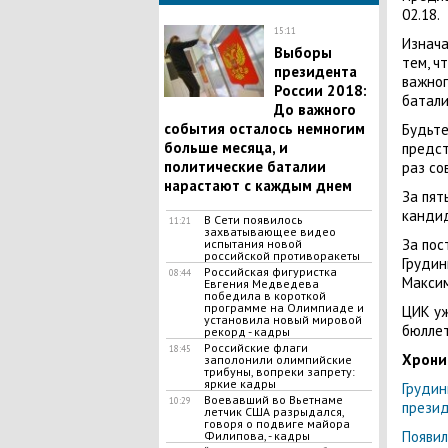
02.18.
15:11
Изнач
Выборы
тем, ч
президента
важног
России 2018:
батали
До важного
события осталось немногим
Будьте
больше месяца, и
предст
политические баталии
раз со
нарастают с каждым днем
За пят
кандид
В Сети появилось
11:21
захватывающее видео
За пос
испытания новой
российской противоракеты
Грудин
Российская фигуристка
08:44
Максим
Евгения Медведева
победила в короткой
программе на Олимпиаде и
ЦИК уж
установила новый мировой
бюллет
рекорд - кадры
Российские флаги
18:45
Хрони
заполонили олимпийские
трибуны, вопреки запрету:
яркие кадры
Грудин
Воевавший во Вьетнаме
10:29
прези
летчик США разрыдался,
говоря о подвиге майора
Появил
Филипова, - кадры