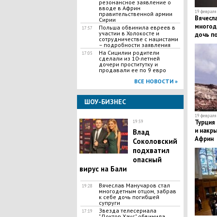
резонансное заявление о
вводе в Африн
19 февраля 
правительственной армии
​Вячесл
Сирии
многод
​Польша обвинила евpeeв в
17:57
участии в Xoлокосте и
дочь по
сотрудничестве с нацистами
– подробности заявления
На Сицилии родители
17:05
сделали из 10-летней
дочери проститутку и
продавали ее по 9 евро
ВСЕ НОВОСТИ »
ШОУ-БИЗНЕС
19 февраля 
Турция
19:59
и накры
​Влад
Африн
Соколовский
подхватил
опасный
вирус на Бали
​Вячеслав Манучаров стал
19:28
многодетным отцом, забрав
к себе дочь погибшей
супруги
Звезда телесериала
17:19
"Доктор Хаус" обвинила