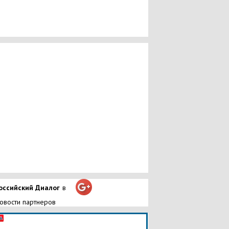
оссийский Диалог
в
овости партнеров