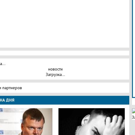
а...
новости
Загрузка...
и партнеров
НА ДНЯ
З