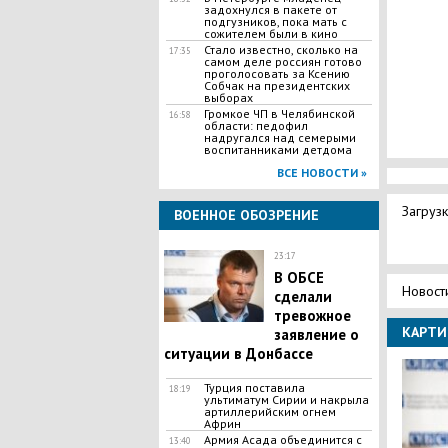
задoxнyлся в пакете от
подгузников, пока мать с
сожителем были в кино
Стало известно, сколько на
17:35
самом деле россиян готово
проголосовать за Ксению
Собчак на президентских
выборах
Громкое ЧП в Челябинской
16:58
области: педофил
надругался над семерыми
воспитанниками детдома
ВСЕ НОВОСТИ »
Загрузк
ВОЕННОЕ ОБОЗРЕНИЕ
23:17
В ОБСЕ
Новост
сделали
тревожное
КАРТИ
заявление о
ситуации в Донбассе
Турция поставила
18:19
ультиматум Сирии и накрыла
артиллерийским огнем
Африн
Армия Асада объединится с
13:40