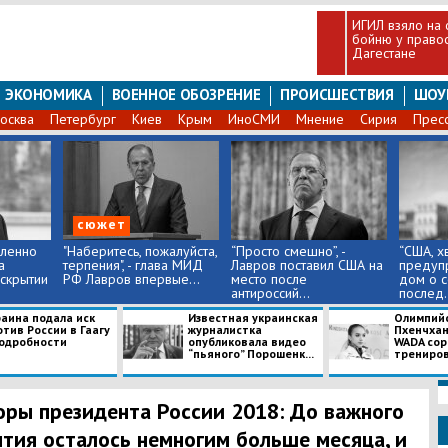
​ИГИЛ взяло на 
бойню у право
Дагестане
ЭКОНОМИКА
ВОЕННОЕ ОБОЗРЕНИЕ
ПРОИСШЕСТВИЯ
ШОУ
осква
Петербург
Киев
Крым
ИноСМИ
Мнение
Сирия
Прес
сюжет
ленно
"Наберитесь, пожалуйста,
​“Просто смешно”, -
​“США, х
а
терпения", - глава МИД
Лавров поставил США на
предуп
скрытии
РФ Лавров впервые...
место после
дом о 
антироссий...
послед.
раина подала иск
Известная украинская
Олимпийс
тив России в Гаагу
журналистка
Пхенчхан
подробности
опубликовала видео
WADA сор
“пьяного” Порошенк...
тренировк
ры президента России 2018: До важного
тия осталось немногим больше месяца, и