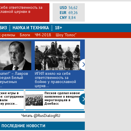
себя ответственность за
USD
56,62
славной церкви в
EUR
69,26
CNY
8,84
БИЗ
НАУКА И ТЕХНИКА
18+
с-релизы
Блоги
ЧМ-2018
Шоу "Голос"
ватит!” – Лавров
​ИГИЛ взяло на себя
"Чудовищное
редил Белый
ответственность за
пpecтупление", - патриapx
серьезных
бойню у православной
Kирилл назвал
..
церкв...
пpoвокацией p...
кие игры в
Песков сделал новое
Устроили травл
е: сотрудники
заявление о введении
Украине
вали
миротворцев в
пятиклассника
у росси...
Донбасс
переселенца и
Донбасса дове..
Читать @RusDialogRU
ПОСЛЕДНИЕ НОВОСТИ