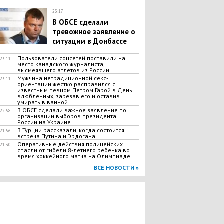
23:17
В ОБСЕ сделали
тревожное заявление о
ситуации в Донбассе
​Пользователи соцсетей поставили на
23:11
место канадского журналиста,
высмеявшего атлетов из России
Мужчина нетрадиционной секс-
23:11
ориентации жестко расправился с
известным певцом Петром Гарой в День
влюбленных, зарезав его и оставив
умирать в ванной
В ОБСЕ сделали важное заявление по
22:58
организации выборов президента
России на Украине
В Турции рассказали, когда состоится
21:56
встреча Путина и Эрдогана
Оперативные действия полицейских
21:30
спасли от гибели 8-летнего ребенка во
время хоккейного матча на Олимпиаде
ВСЕ НОВОСТИ »