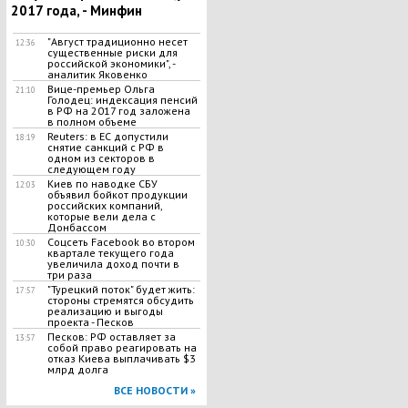
2017 года, - Минфин
"Август традиционно несет
12:36
существенные риски для
российской экономики", -
аналитик Яковенко
Вице-премьер Ольга
21:10
Голодец: индексация пенсий
в РФ на 2017 год заложена
в полном объеме
Reuters: в ЕС допустили
18:19
снятие санкций с РФ в
одном из секторов в
следующем году
Киев по наводке СБУ
12:03
объявил бойкот продукции
российских компаний,
которые вели дела с
Донбассом
Соцсеть Facebook во втором
10:30
квартале текущего года
увеличила доход почти в
три раза
"Турецкий поток" будет жить:
17:57
стороны стремятся обсудить
реализацию и выгоды
проекта - Песков
Песков: РФ оставляет за
13:57
собой право реагировать на
отказ Киева выплачивать $3
млрд долга
ВСЕ НОВОСТИ »