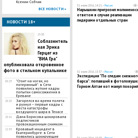
Ксении Собчак
31 июля 2016, 14:21 —
Россия
ВСЕ НОВОСТИ »
Нарышкин пригрозил молниенос
ответом в случае реализации
лидерами отдельных стран
НОВОСТИ 18+
"сумасшедших идей"
23:30
Соблазнитель
ная Эрика
Герцег из
"ВИА Гра"
опубликовала откровенное
фото в стильном купальнике
31 июля 2016, 13:37 —
Россия
Экспедиция "По следам снежног
барса": попавший в фотоловушк
"Стоит на ногах, но
00:29
потерянный": в Сети
Горном Алтае кот манул покорил
появились жуткие кадры
сердца пользователей Сети
попытки самосожжения в
Ереване
Загорелся во время полета
20:20
и рухнул – первые кадры с
места катастрофы
воздушного шара в Техасе
Дана Борисова шокировала
20:16
подписчиков
провокационным снимком
Кровавый инцидент в
22:59
Екатеринбурге: в Сети
появились шокирующие
31 июля 2016, 10:58 —
Россия