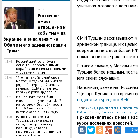
учитывая договор о военном
22:12
Россия не
имеет
отношения к
событиям на
СМИ Турции рассказывают, ч
Украине, а вина лежит на
армянской границе. Их цель
Обаме и его администрации
координации с военбазой РФ
- Трамп
новые зенитные ракетные ко
Российский флот будет
13:44
В таком случае, у Москвы ес
оснащен современными
кораблями в связи с новыми
Турцию более мощным, постав
угрозами - Путин
юга своих служащих.
"Кто ты такой? Знай свое
23:46
место". Осудивший "чистку
рядов" в турецкой армии
Напомним, ранее на "Российс
генерал США попал под
горячую руку Эрдогана
"Цезарь Куников" во время 
Из Черного моря был
23:01
подлодки турецкого ВМС.
извлечен штурмовик Ил-2,
на котором был сбит асс и
Теги:
Сирия
,
Происшествия
,
Новости Рос
Герой Советского Союза
Юсуп Акаев в 1943 году
Война в Сирии
,
Конфликт России с Турци
Присоединяйтесь к нам в Face
ЕС почти потерян для
11:00
Турции: страна ведет
курсе последних новостей.
антидемократическую
политику, которая
В з
противоречит принципам
союза, - Шульц