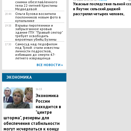
снимки обезглавленного
​Ужасные последствия пьяной сс
тела 22-летней Кристины
в Якутии: сельский диджей
Медведевой
расстрелял четырех человек,
Ольга Бузова восхитила
20:44
поклонников новым фото в
имеются жертвы
купальнике
Взрывы пиротехники и
19:38
забрызганное кровью
здание ГПУ: "Правый сектор"
требует освободить
вероятных убийц Бузины
​Самосуд над педофилом
17:30
под Тулой: стали известны
личности подростков,
избивших до смерти 47-
летнего извращенца
ВСЕ НОВОСТИ »
ЭКОНОМИКА
16:13
Экономика
России
находится в
"центре
шторма", резервы для
обеспечения стабильности
могут исчерпаться к концу