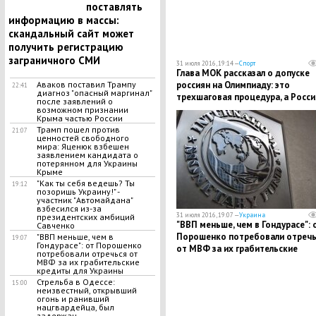
поставлять
информацию в массы:
скандальный сайт может
получить регистрацию
заграничного СМИ
31 июля 2016, 19:14 —
Спорт
Глава МОК рассказал о допуске
россиян на Олимпиаду: это
Аваков поставил Трампу
22:41
диагноз "опасный маргинал"
трехшаговая процедура, а Росси
после заявлений о
находится на последнем этапе
возможном признании
Крыма частью России
Трамп пошел против
21:07
ценностей свободного
мира: Яценюк взбешен
заявлением кандидата о
потерянном для Украины
Крыме
"Как ты себя ведешь? Ты
19:12
позоришь Украину!" -
участник "Автомайдана"
взбесился из-за
31 июля 2016, 19:07 —
Украина
президентских амбиций
"ВВП меньше, чем в Гондурасе": 
Савченко
Порошенко потребовали отречь
"ВВП меньше, чем в
19:07
Гондурасе": от Порошенко
от МВФ за их грабительские
потребовали отречься от
кредиты для Украины
МВФ за их грабительские
кредиты для Украины
​Стрельба в Одессе:
15:00
неизвестный, открывший
огонь и ранивший
нацгвардейца, был
задержан