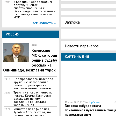
В Бразилии обрадовались
22:07
допуску "чистых"
спортсменов из РФ к
Олимпиаде: власти заявили
о справедливом решении
МОК
Загрузка...
ВСЕ НОВОСТИ »
РОССИЯ
Новости партнеров
23:29
Комиссию
МОК, которая
КАРТИНА ДНЯ
решит судьбу
россиян на
Олимпиаде, возглавил турок
Под Ярославлем потерпел
23:18
крушение мотопараплан –
пилот получил травмы,
несовместимые с жизнью
Трамп гнет свою линию по
22:42
поводу Крыма: Клинцевич
рассказал, почему
заявление кандидата -
31 июля 2016, 23:13 —
Шоу-бизнес
хороший знак
Глюкоза взбудоражила
Убийство педофила под
22:22
поклонников чувственным танце
Тулой: в Сети считают, что
преподавателем
подростки могли все