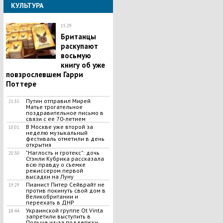
КУЛЬТУРА
15:29
Британцы
раскупают
восьмую
книгу об уже
повзрослевшем Гарри
Поттере
Путин отправил Мирей
21:35
Матье трогательное
поздравительное письмо в
связи с ее 70-летием
В Москве уже второй за
10:01
неделю музыкальный
фестиваль отметили в день
открытия
"Наглость и гротекс": дочь
20:30
Стэнли Кубрика рассказала
всю правду о съемке
режиссером первой
высадки на Луну
Пианист Питер Сейврайт не
19:29
против покинуть свой дом в
Великобритании и
переехать в ДНР
Украинской группе Ot Vinta
18:44
запретили выступить в
Польше из-за поддержки