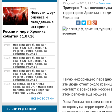
15 декабря 2015, 21:13 —
Военное 
Примерно 7 тыс военнослуж
09:00
Новости шоу-
территорию Армении в ходе 
бизнеса и
Ереваном.
скандальные
истории в
России и мире. Хроника
событий 31.07.16
Новости шоу-бизнеса и
09:00
скандальные истории в
России и мире. Хроника
событий 30.07.16
Новости шоу-бизнеса и
13:22
скандальные истории в
России и мире. Хроника
событий 29.07.16
Новости шоу-бизнеса и
09:00
скандальные истории в
России и мире. Хроника
Такую информацию передают
событий 28.07.16
эти люди стоят около грани
Крестный ход в Киеве:
11:32
хроника событий массового
контакт с военбазой России 
поломничества в столицу
Украины - 27.07.2016
этом регионе еще мощнее.
ВСЕ НОВОСТИ »
Глава России поставил свою 
которому на территории Арме
ВЫБОР РЕДАКЦИИ
подкрепленных тяжелым воо