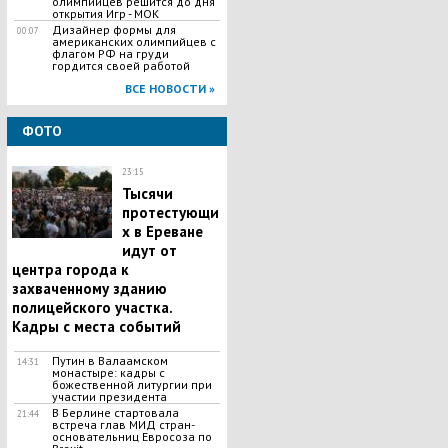
олимпийцев решится до дня
открытия Игр - МОК
Дизайнер формы для
00:07
американских олимпийцев с
флагом РФ на груди
гордится своей работой
ВСЕ НОВОСТИ »
ФОТО
23:15
Тысячи
протестующи
х в Ереване
идут от
центра города к
захваченному зданию
полицейского участка.
Кадры с места событий
Путин в Валаамском
14:31
монастыре: кадры с
божественной литургии при
участии президента
В Берлине стартовала
21:44
встреча глав МИД стран-
основательниц Евросоза по