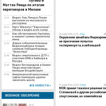
Путина и
Маттео Ренци по итогам
переговоров в Милане
Видео: Как Линдси Лохан
13:13
выгоняли из московского
ресторана
Матч "Ювентус"-"Барселона":
00:53
Обзор и видео всех голов
Как обстреливали Горловку:
21:51
31 июля 2016, 21:25 —
Мир
в момент съёмки прилетела
Окружение авиабазы Инджирлик 
мина
не пресечение попытки
Дарья-соблазнительница:
11:20
госпереворота, а небольшой
Видеоподборка лучших
снимков победительницы
мирный протест - Пентагон
"Холостяка"
Видео смертельного ДТП с
16:48
участием БМВ и байкера в
Москве
Видео беспорядков в Киеве:
22:45
Люди неистовствуют,
милиция бездействует
Американской выпускнице
19:42
туфли помешали удачно
закончить школу
31 июля 2016, 21:04 —
Спорт
ВСЕ НОВОСТИ »
МОК принял тяжелое решение п
Степановой и другим российски
ВОЕННОЕ ОБОЗРЕНИЕ
спортсменам, но олимпийская
хартия соблюдена - Бах
00:51