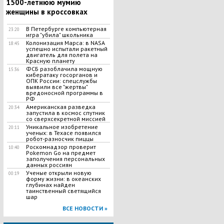
1500-летнюю мумию
женщины в кроссовках
В Петербурге компьютерная
23:20
игра "убила" школьника
Колонизация Марса: в NASA
18:45
успешно испытали ракетный
двигатель для полета на
Красную планету
​ФСБ разоблачила мощную
15:36
кибератаку госорганов и
ОПК России: спецслужбы
выявили все "жертвы"
вредоносной программы в
РФ
Американская разведка
20:34
запустила в космос спутник
со сверхсекретной миссией
Уникальное изобретение
20:11
ученых: в Техасе появился
робот-разносчик пиццы
Роскомнадзор проверит
10:40
Pokemon Go на предмет
заполучения персональных
данных россиян
Ученые открыли новую
00:19
форму жизни: в океанских
глубинах найден
таинственный светящийся
шар
ВСЕ НОВОСТИ »