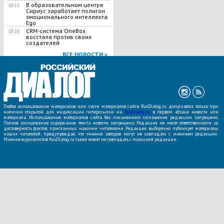
В образовательном центре
18:15
Сириус заработает полигон
эмоционального интеллекта
Ego
CRM-система OneBox
18:10
восстала против своих
создателей
ВСЕ НОВОСТИ »
Любое использование материалов или части материалов сайта RusDialog.ru допускается только при
наличии открытой для индексации гиперссылки на
RusDialog.ru
в первом абзаце новости или
материала. Использование материалов сайта без письменного соглашения редакции запрещено.
Полное копирование содержания текста новости запрещено. Редакция не несет ответственности за
достоверность фактов, присланных нашими читателями. Редакция выборочно публикует материалы
наших читателей, предупреждая, что мнения авторов могут не совпадать с мнением редакции.
Мнение журналистов RusDialog.ru также может не совпадать с позицией редакции.