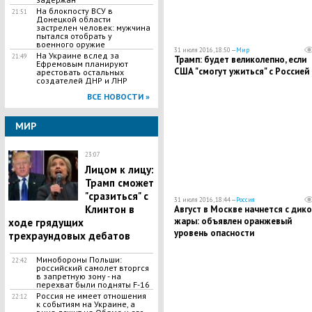
На блокпосту ВСУ в
21:51
Донецкой области
застрелен человек: мужчина
пытался отобрать у
военного оружие
31 июля 2016, 18:50 —
Мир
На Украине вслед за
21:49
Трамп: будет великолепно, если
Ефремовым планируют
США "смогут ужиться" с Россией
арестовать остальных
создателей ДНР и ЛНР
ВСЕ НОВОСТИ »
МИР
23:07
Лицом к лицу:
Трамп сможет
"сразиться" с
31 июля 2016, 18:44 —
Россия
Клинтон в
​Август в Москве начнется с дик
жары: объявлен оранжевый
ходе грядущих
уровень опасности
трехраундовых дебатов
Минобороны Польши:
22:42
российский самолет вторгся
в запретную зону - на
перехват были подняты F-16
Россия не имеет отношения
22:12
к событиям на Украине, а