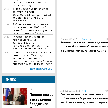
переврать, выгораживая
себя и жертву
В Подмосковье из-за сбоя
21:59
контактной сети
остановился "Сапсан" - до 15
электричек могут быть
задержаны
В Домодедово экстренно
21:35
сел самолет из ОАЭ – у 61-
летней пассажирки случился
гипертонический криз
Телефон бортмеханика
21:12
31 июля 2016, 22:41 —
Украина
пропавшего Ан-2
Аваков поставил Трампу диагно
запеленгован в
Кемеровской области – на
"опасный маргинал" после заявл
место спешат спасатели
о возможном признании Крыма
"Невосполнимая утрата для
20:32
частью России
литературы": Медведев
вспомнил о великих
произведениях российского
писателя Фазиля Искандера
ВСЕ НОВОСТИ »
ВИДЕО
16:52
31 июля 2016, 22:12 —
Мир
Россия не имеет отношения к
Полное видео
событиям на Украине, а вина ле
выступления
на Обаме и его администрации -
Владимира
Трамп