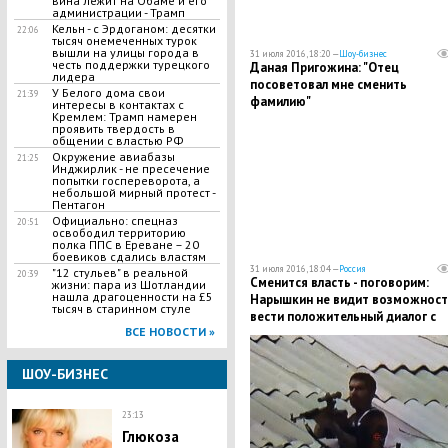
вина лежит на Обаме и его
администрации - Трамп
Кельн - с Эрдоганом: десятки
22:06
тысяч онемеченных турок
вышли на улицы города в
31 июля 2016, 18:20 —
Шоу-бизнес
честь поддержки турецкого
Даная Пригожина: "Отец
лидера
посоветовал мне сменить
У Белого дома свои
21:39
фамилию"
интересы в контактах с
Кремлем: Трамп намерен
проявить твердость в
общении с властью РФ
Окружение авиабазы
21:25
Инджирлик - не пресечение
попытки госпереворота, а
небольшой мирный протест -
Пентагон
Официально: спецназ
20:51
освободил территорию
полка ППС в Ереване – 20
боевиков сдались властям
31 июля 2016, 18:04 —
Россия
"12 стульев" в реальной
20:39
Сменится власть - поговорим:
жизни: пара из Шотландии
нашла драгоценности на £5
Нарышкин не видит возможност
тысяч в старинном стуле
вести положительный диалог с
ВСЕ НОВОСТИ »
Украиной при нынешнем
правительстве cоседа
ШОУ-БИЗНЕС
23:13
Глюкоза