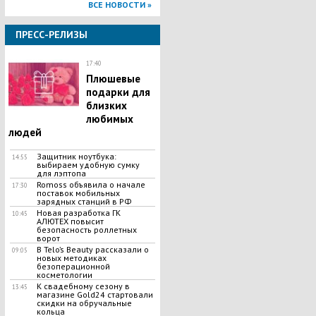
ВСЕ НОВОСТИ »
ПРЕСС-РЕЛИЗЫ
17:40
Плюшевые
подарки для
близких
любимых
людей
Защитник ноутбука:
14:55
выбираем удобную сумку
для лэптопа
Romoss объявила о начале
17:30
поставок мобильных
зарядных станций в РФ
Новая разработка ГК
10:45
АЛЮТЕХ повысит
безопасность роллетных
ворот
В Telo’s Beauty рассказали о
09:05
новых методиках
безоперационной
косметологии
К свадебному сезону в
13:45
магазине Gold24 стартовали
скидки на обручальные
кольца