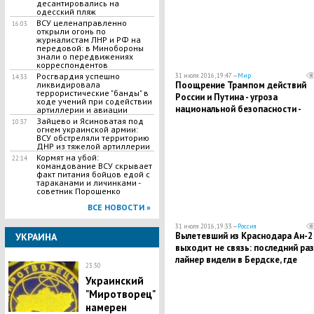
десантировались на
одесский пляж
ВСУ целенаправленно
16:03
открыли огонь по
журналистам ЛНР и РФ на
передовой: в Минобороны
знали о передвижениях
корреспондентов
Росгвардия успешно
31 июля 2016, 19:47 —
Мир
14:33
Поощрение Трампом действий
ликвидировала
террористические "банды" в
России и Путина - угроза
ходе учений при содействии
национальной безопасности -
артиллерии и авиации
Клинтон
Зайцево и Ясиноватая под
10:37
огнем украинской армии:
ВСУ обстреляли территорию
ДНР из тяжелой артиллерии
Кормят на убой:
22:14
командование ВСУ скрывает
факт питания бойцов едой с
тараканами и личинками -
советник Порошенко
ВСЕ НОВОСТИ »
31 июля 2016, 19:33 —
Россия
Вылетевший из Краснодара Ан-2
УКРАИНА
выходит не связь: последний раз
лайнер видели в Бердске, где
23:30
прошла дозаправка
Украинский
"Миротворец"
намерен