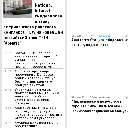
National
Interest
смоделирова
л атаку
американского ракетного
комплекса ТOW на новейший
31 июля 2016, 20:36 —
Шоу-бизнес
российский танк Т-14
Анастасия Стоцкая обиделась н
"Армата"
критику подписчиков
Боевики ИГИЛ понесли
21:34
значительные потери: ВВС
Сирии нанесли
массированые удары по
позициям террористов
ОБСЕ фиксирует нарушение
21:37
перемирия в Донбассе:
вблизи Авдеевки рухнул
беспилотник дальнего
радиуса действия
Украинская разведка:
20:33
подтвержденных данных о
наличии российских
31 июля 2016, 19:54 —
Шоу-бизнес
ядерных боеголовок в
"Так недалеко и до юбочки в
Крыму нет
горошек": муж Ольги Бузовой
Войска Асада готовятся к
20:01
шокировал подписчиков гламур
решающему штурму Алеппо
– власти призывают местных
обувью со стразами
жителей покинуть город
Американские военные на
20:57
бронетехнике