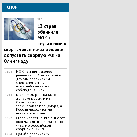
СПОРТ
23:01
13 стран
обвинили
МОК в
неуважении к
спортсменам из-за решения
допустить сборную РФ на
Олимпиаду
МОК принял тяжелое
21:04
решение по Степановой и
другим российским
спортсменам, но
олимпийская хартия
соблюдена - Бах
Глава МОК рассказал о
19:14
допуске россиян на
Олимпиаду: это
трехшаговая процедура, а
Россия находится на
последнем этапе
Стало известно, кто вынесет
10:52
окончательный вердикт по
участию российской
сборной в ОИ-2016
Судьба российских
09:54