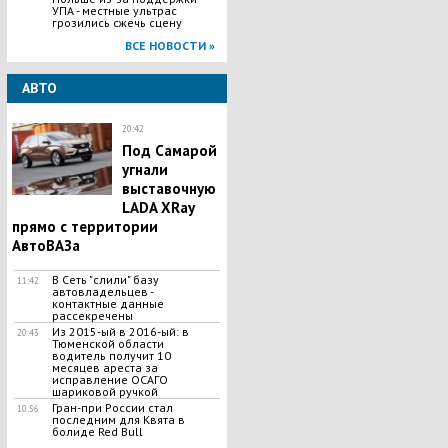
УПА - местные ультрас
грозились сжечь сцену
ВСЕ НОВОСТИ »
АВТО
20:42
Под Самарой
угнали
выставочную
LADA XRay
прямо с территории
АвтоВАЗа
В Сеть "слили" базу
11:42
автовладельцев -
контактные данные
рассекречены
Из 2015-ый в 2016-ый: в
20:43
Тюменской области
водитель получит 10
месяцев ареста за
исправление ОСАГО
шариковой ручкой
Гран-при России стал
10:56
последним для Квята в
болиде Red Bull