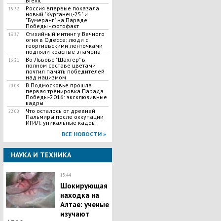
Brexit
Россия впервые показала
15:32
новый "Курганец-25" и
"Бумеранг" на Параде
Победы - фотофакт
Стихийный митинг у Вечного
13:37
огня в Одессе: люди с
георгиевскими ленточками
подняли красные знамена
Во Львове "Шахтер" в
16:21
полном составе цветами
почтил память победителей
над нацизмом
В Подмосковье прошла
20:08
первая тренировка Парада
Победы-2016: эксклюзивные
кадры
Что осталось от древней
22:00
Пальмиры после оккупации
ИГИЛ: уникальные кадры
ВСЕ НОВОСТИ »
НАУКА И ТЕХНИКА
15:44
​Шокирующая
находка на
Алтае: ученые
изучают