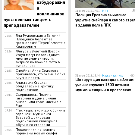
взбудоражил
а
31 июля 2016, 17:21 —
Мир
поклонников
Полиция Еревана вычислила
чувственным танцем с
укрытие снайпера и самого стре
преподавателем
в здании полка ППС
Яна Рудковская и Евгений
22:56
Плющенко болеют за
грозновский "Терек" вместе с
Кадыровым
Фигуре 58-летней Шерон
21:56
Стоун могут позавидовать
многие знаменитости:
актриса выложила фото в
купальнике
Стройная Анна Седокова
21:33
призналась, что очень любит
31 июля 2016, 15:44 —
Наука и техника
вкусно поесть
​Шокирующая находка на Алтае:
Анастасия Стоцкая
20:36
ученые изучают 1500-летнюю
обиделась на критику
мумию женщины в кроссовках
подписчиков
Свершилось: Полина
20:13
Гагарина и Дима Билан
выполнили свою миссию в
Рио
"Так недалеко и до юбочки в
19:54
горошек": муж Ольги
Бузовой шокировал
подписчиков гламурной
обувью со стразами
Поклонники неприятно
19:25
поражены новым селфи