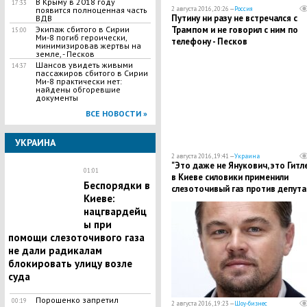
В Крыму в 2018 году
17:33
появится полноценная часть
2 августа 2016, 20:26 —
Россия
Путину ни разу не встречался с
ВДВ
Экипаж сбитого в Сирии
Трампом и не говорил с ним по
15:00
Ми-8 погиб героически,
телефону - Песков
минимизировав жертвы на
земле, - Песков
Шансов увидеть живыми
14:37
пассажиров сбитого в Сирии
Ми-8 практически нет:
найдены обгоревшие
документы
ВСЕ НОВОСТИ »
УКРАИНА
2 августа 2016, 19:41 —
Украина
"Это даже не Янукович, это Гитле
01:01
в Киеве силовики применили
Беспорядки в
слезоточивый газ против депута
Киеве:
ВР Семенченко
нацгвардейц
ы при
помощи слезоточивого газа
не дали радикалам
блокировать улицу возле
суда
Порошенко запретил
00:19
2 августа 2016, 19:23 —
Шоу-бизнес