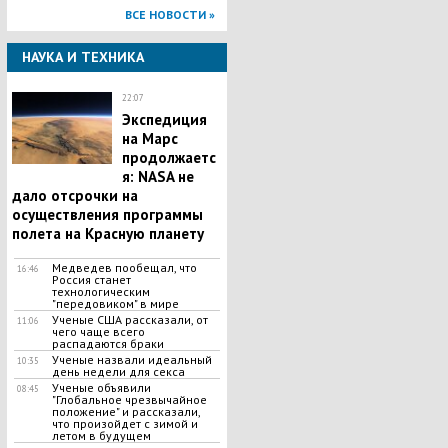
ВСЕ НОВОСТИ »
НАУКА И ТЕХНИКА
22:07
Экспедиция
на Марс
продолжаетс
я: NASA не
дало отсрочки на
осуществления программы
полета на Красную планету
Медведев пообещал, что
16:46
Россия станет
технологическим
"передовиком" в мире
Ученые США рассказали, от
11:06
чего чаще всего
распадаются браки
Ученые назвали идеальный
10:35
день недели для секса
Ученые объявили
08:45
"Глобальное чрезвычайное
положение" и рассказали,
что произойдет с зимой и
летом в будущем