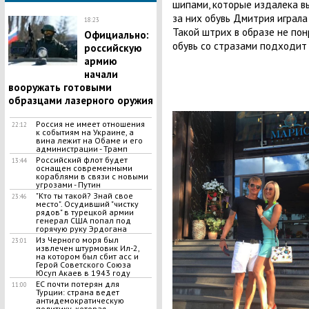
шипами, которые издалека вы
за них обувь Дмитрия играла
18:23
Такой штрих в образе не пон
Официально:
обувь со стразами подходит 
российскую
армию
начали
вооружать готовыми
образцами лазерного оружия
Россия не имеет отношения
22:12
к событиям на Украине, а
вина лежит на Обаме и его
администрации - Трамп
Российский флот будет
13:44
оснащен современными
кораблями в связи с новыми
угрозами - Путин
"Кто ты такой? Знай свое
23:46
место". Осудивший "чистку
рядов" в турецкой армии
генерал США попал под
горячую руку Эрдогана
Из Черного моря был
23:01
извлечен штурмовик Ил-2,
на котором был сбит асс и
Герой Советского Союза
Юсуп Акаев в 1943 году
ЕС почти потерян для
11:00
Турции: страна ведет
антидемократическую
политику, которая