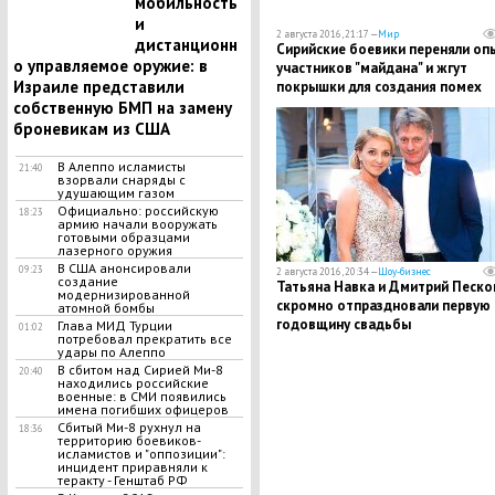
мобильность
и
2 августа 2016, 21:17 —
Мир
дистанционн
Сирийские боевики переняли оп
о управляемое оружие: в
участников "майдана" и жгут
Израиле представили
покрышки для создания помех
российской авиации
собственную БМП на замену
броневикам из США
В Алеппо исламисты
21:40
взорвали снаряды с
удушающим газом
Официально: российскую
18:23
армию начали вооружать
готовыми образцами
лазерного оружия
В США анонсировали
09:23
2 августа 2016, 20:34 —
Шоу-бизнес
создание
Татьяна Навка и Дмитрий Песко
модернизированной
скромно отпраздновали первую
атомной бомбы
годовщину свадьбы
Глава МИД Турции
01:02
потребовал прекратить все
удары по Алеппо
В сбитом над Сирией Ми-8
20:40
находились российские
военные: в СМИ появились
имена погибших офицеров
Сбитый Ми-8 рухнул на
18:36
территорию боевиков-
исламистов и "оппозиции":
инцидент приравняли к
теракту - Генштаб РФ