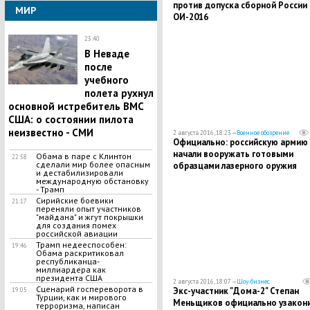
против допуска сборной России 
МИР
ОИ-2016
23:40
В Неваде
после
учебного
полета рухнул
основной истребитель ВМС
США: о состоянии пилота
неизвестно - СМИ
2 августа 2016, 18:23 —
Военное обозрение
Официально: российскую армию
начали вооружать готовыми
Обама в паре с Клинтон
22:58
сделали мир более опасным
образцами лазерного оружия
и дестабилизировали
международную обстановку
- Трамп
Сирийские боевики
21:17
переняли опыт участников
"майдана" и жгут покрышки
для создания помех
российской авиации
Трамп недееспособен:
19:46
Обама раскритиковал
республиканца-
миллиардера как
президента США
2 августа 2016, 18:07 —
Шоу-бизнес
Сценарий госпереворота в
Экс-участник "Дома-2" Степан
19:05
Турции, как и мирового
Меньщиков официально узакон
терроризма, написан