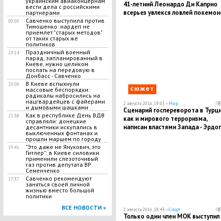
украинским авиаконцернам
41-летний Леонардо Ди Каприо
вести дела с российскими
всерьез увлекся ловлей покемон
партнерами
Савченко выступила против
00:00
Тимошенко: нардеп не
приемлет "старых методов"
от таких старых же
политиков
Праздничный военный
23:14
парад, запланированный в
Киеве, нужно целиком
послать на передовую в
Донбасс - Савченко
В Киеве вспыхнули
23:00
сюжет
массовые беспорядки:
радикалы набросились на
нацгвардейцев с файерами
2 августа 2016, 19:05 —
Мир
и дымовыми шашками
Сценарий госпереворота в Турци
Как в республике День ВДВ
21:38
как и мирового терроризма,
справляли: донецкие
написан властями Запада - Эрдо
десантники искупались в
выключенных фонтанах и
прошли маршем по городу
"Это даже не Янукович, это
19:41
Гитлер": в Киеве силовики
применили слезоточивый
газ против депутата ВР
Семенченко
Савченко рекомендуют
17:37
заняться своей личной
жизнью вместо большой
политики
ВСЕ НОВОСТИ »
2 августа 2016, 18:43 —
Спорт
Только один член МОК выступил