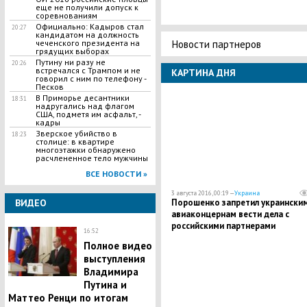
еще не получили допуск к
соревнованиям
Официально: Кадыров стал
20:27
кандидатом на должность
Новости партнеров
чеченского президента на
грядущих выборах
Путину ни разу не
20:26
встречался с Трампом и не
КАРТИНА ДНЯ
говорил с ним по телефону -
Песков
В Приморье десантники
18:31
надругались над флагом
США, подметя им асфальт, -
кадры
Зверское убийство в
18:23
столице: в квартире
многоэтажки обнаружено
расчлененное тело мужчины
ВСЕ НОВОСТИ »
3 августа 2016, 00:19 —
Украина
ВИДЕО
Порошенко запретил украински
авиаконцернам вести дела с
российскими партнерами
16:52
Полное видео
выступления
Владимира
Путина и
Маттео Ренци по итогам