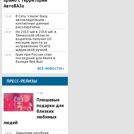
прямо с территории
АвтоВАЗа
В Сеть "слили" базу
11:42
автовладельцев -
контактные данные
рассекречены
Из 2015-ый в 2016-ый: в
20:43
Тюменской области
водитель получит 10
месяцев ареста за
исправление ОСАГО
шариковой ручкой
Гран-при России стал
10:56
последним для Квята в
болиде Red Bull
ВСЕ НОВОСТИ »
ПРЕСС-РЕЛИЗЫ
17:40
Плюшевые
подарки для
близких
любимых
людей
Защитник ноутбука:
14:55