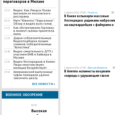
переговоров в Милане
Видео: Как Линдси Лохан
13:13
2 августа 2016, 23:00 —
Украина
выгоняли из московского
В Киеве вспыхнули массовые
ресторана
беспорядки: радикалы набросил
Матч "Ювентус"-"Барселона":
00:53
Обзор и видео всех голов
на нацгвардейцев с файерами и
Как обстреливали Горловку:
21:51
дымовыми шашками
в момент съёмки прилетела
мина
Дарья-соблазнительница:
11:20
Видеоподборка лучших
снимков победительницы
"Холостяка"
Видео смертельного ДТП с
16:48
участием БМВ и байкера в
Москве
Видео беспорядков в Киеве:
22:45
Люди неистовствуют,
милиция бездействует
2 августа 2016, 21:40 —
Военное обозрение
В Алеппо исламисты взорвали
Американской выпускнице
19:42
туфли помешали удачно
снаряды с удушающим газом
закончить школу
ВСЕ НОВОСТИ »
ВОЕННОЕ ОБОЗРЕНИЕ
00:30
Высокая