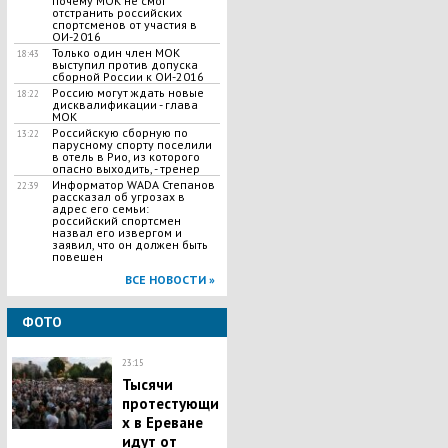
почему МОК не смог
отстранить российских
спортсменов от участия в
ОИ-2016
Только один член МОК
18:43
выступил против допуска
сборной России к ОИ-2016
Россию могут ждать новые
18:22
дисквалификации - глава
МОК
Российскую сборную по
13:22
парусному спорту поселили
в отель в Рио, из которого
опасно выходить, - тренер
Информатор WADA Степанов
22:39
рассказал об угрозах в
адрес его семьи:
российский спортсмен
назвал его извергом и
заявил, что он должен быть
повешен
ВСЕ НОВОСТИ »
ФОТО
23:15
Тысячи
протестующи
х в Ереване
идут от