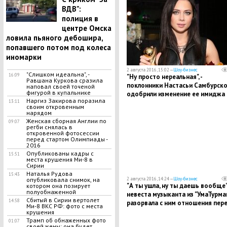
ВДВ":
полиция в
центре Омска
ловила пьяного дебошира,
попавшего потом под колеса
иномарки
2 августа 2016, 15:02 —
Шоу-бизнес
"Слишком идеальна", -
16:09
"Ну просто нереальная", -
Равшана Куркова сразила
поклонники Настасьи Самбурск
наповал своей точеной
фигурой в купальнике
одобрили изменение ее имиджа
Наргиз Закирова поразила
13:11
своим откровенным
нарядом
Женская сборная Англии по
09:07
регби снялась в
откровенной фотосессии
перед стартом Олимпиады -
2016
Опубликованы кадры с
15:51
места крушения Ми-8 в
Сирии
Наталья Рудова
15:43
опубликовала снимок, на
2 августа 2016, 14:24 —
Шоу-бизнес
"А ты ушла, ну ты даешь вообще",
котором она позирует
полуобнаженной
невеста музыканта из "УмаТурма
Сбитый в Сирии вертолет
14:58
разорвала с ним отношения пер
Ми-8 ВКС РФ: фото с места
свадьбой
крушения
Трамп об обнаженных фото
01:07
своей жены: она будет