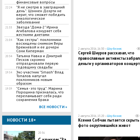
финансовые вопросы
"Я не смотрю в завтрашний
22:24
день": Шэннен Доэрти не
верит, что сможет победить
онкологическое
заболевание
Звезда "Дома-2" Ирина
21:33
Агибалова изнуряет себя
жесткими диетами
"Как сестры": поклонники
21:04
восхищены снимком Веры
Брежневой и ее дочери
2 августа 2016, 16:30 —
Шоу-бизнес
Сони Киперман
Сергей Шнуров рассказал, что
Татьяна Навка и Дмитрий
20:34
православные активисты забрал
Песков скромно
отпраздновали первую
деньги у организаторов концерт
годовщину свадьбы
"Ленинграда"
Экс-участник "Smash" Влад
19:54
Топалов напугал
поклонников новым
образом
"Семья - это труд": Марина
19:39
Порошина призналась, что
переламывает себя ради
сохранения брака
ВСЕ НОВОСТИ »
2 августа 2016, 15:20 —
Шоу-бизнес
НОВОСТИ 18+
Ксения Собчак пытается скрыть
фото округлившийся живот
20:56
С криком "За