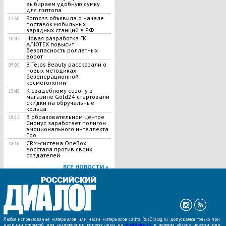
выбираем удобную сумку
для лэптопа
Romoss объявила о начале
17:30
поставок мобильных
зарядных станций в РФ
Новая разработка ГК
10:45
АЛЮТЕХ повысит
безопасность роллетных
ворот
В Telo’s Beauty рассказали о
09:05
новых методиках
безоперационной
косметологии
К свадебному сезону в
13:45
магазине Gold24 стартовали
скидки на обручальные
кольца
В образовательном центре
18:15
Сириус заработает полигон
эмоционального интеллекта
Ego
CRM-система OneBox
18:10
восстала против своих
создателей
ВСЕ НОВОСТИ »
Любое использование материалов или части материалов сайта RusDialog.ru допускается только при
наличии открытой для индексации гиперссылки на
RusDialog.ru
в первом абзаце новости или