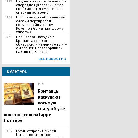
Над человечеством нависла
23:53
очередная угроза: к Земле
приближается смертельно
опасный астероид
Программист собственными
23:04
силами портировал
популярнейшую игру
Pokemon Go на платформу
Windows
Небывалая находка в
22:11
Кремле: археологи
обнаружили каменную плиту
с древней неразборчивой
надписью XII века
ВСЕ НОВОСТИ »
КУЛЬТУРА
15:29
Британцы
раскупают
восьмую
книгу об уже
повзрослевшем Гарри
Поттере
Путин отправил Мирей
21:35
Матье трогательное