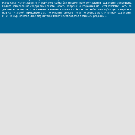
материала. Использование материалов сайта без письменного соглашения редакции запрещено.
Полное копирование содержания текста новости запрещено. Редакция не несет ответственности за
достоверность фактов, присланных нашими читателями. Редакция выборочно публикует материалы
наших читателей, предупреждая, что мнения авторов могут не совпадать с мнением редакции.
Мнение журналистов RusDialog.ru также может не совпадать с позицией редакции.