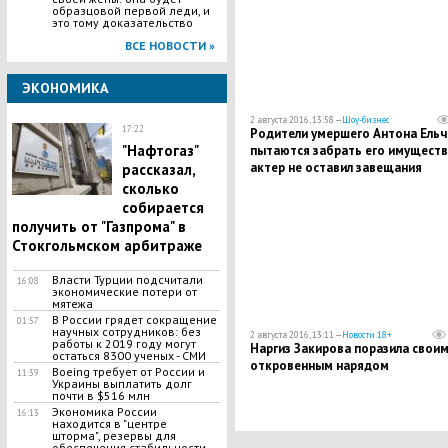
образцовой первой леди, и
это тому доказательство
ВСЕ НОВОСТИ »
ЭКОНОМИКА
2 августа 2016, 13:58 —
Шоу-бизнес
17:22
Родители умершего Антона Ельч
"Нафтогаз"
пытаются забрать его имуществ
актер не оставил завещания
рассказал,
сколько
собирается
получить от "Газпрома" в
Стокгольмском арбитраже
Власти Турции подсчитали
16:08
экономические потери от
мятежа
В России грядет сокращение
01:57
научных сотрудников: без
2 августа 2016, 13:11 —
Новости 18+
работы к 2019 году могут
Наргиз Закирова поразила свои
остаться 8300 ученых - СМИ
откровенным нарядом
Boeing требует от России и
11:39
Украины выплатить долг
почти в $516 млн
Экономика России
16:13
находится в "центре
шторма", резервы для
обеспечения стабильности