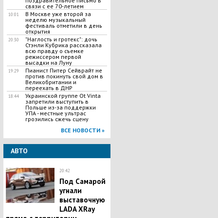
поздравительное письмо в
связи с ее 70-летием
В Москве уже второй за
10:01
неделю музыкальный
фестиваль отметили в день
открытия
"Наглость и гротекс": дочь
20:30
Стэнли Кубрика рассказала
всю правду о съемке
режиссером первой
высадки на Луну
Пианист Питер Сейврайт не
19:29
против покинуть свой дом в
Великобритании и
переехать в ДНР
Украинской группе Ot Vinta
18:44
запретили выступить в
Польше из-за поддержки
УПА - местные ультрас
грозились сжечь сцену
ВСЕ НОВОСТИ »
АВТО
20:42
Под Самарой
угнали
выставочную
LADA XRay