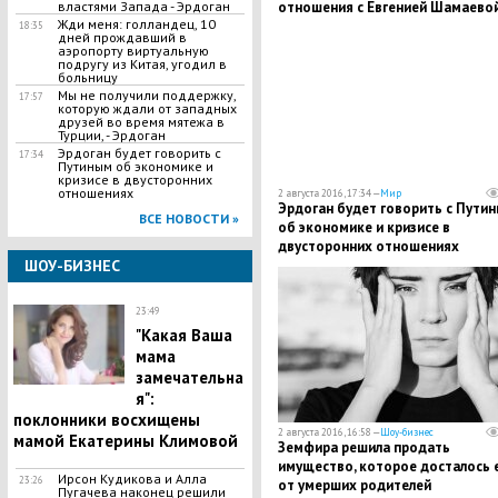
властями Запада - Эрдоган
отношения с Евгенией Шамаево
Жди меня: голландец, 10
18:35
дней прождавший в
аэропорту виртуальную
подругу из Китая, угодил в
больницу
Мы не получили поддержку,
17:57
которую ждали от западных
друзей во время мятежа в
Турции, - Эрдоган
Эрдоган будет говорить с
17:34
Путиным об экономике и
кризисе в двусторонних
отношениях
2 августа 2016, 17:34 —
Мир
Эрдоган будет говорить с Пути
ВСЕ НОВОСТИ »
об экономике и кризисе в
двусторонних отношениях
ШОУ-БИЗНЕС
23:49
"Какая Ваша
мама
замечательна
я":
поклонники восхищены
2 августа 2016, 16:58 —
Шоу-бизнес
мамой Екатерины Климовой
Земфира решила продать
имущество, которое досталось 
Ирсон Кудикова и Алла
23:26
от умерших родителей
Пугачева наконец решили