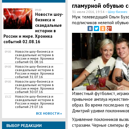
гламурной обувью с
09:00
31 июля 2016, 19:54 —
Шоу-бизнес
Новости шоу-
Муж телеведущей Ольги Бузо
бизнеса и
подписчиков нелепой обувью
скандальные
истории в
России и мире. Хроника
событий 02.08.16
Новости шоу-бизнеса и
09:00
скандальные истории в
России и мире. Хроника
событий 01.08.16
Новости шоу-бизнеса и
09:00
скандальные истории в
России и мире. Хроника
событий 31.07.16
Новости шоу-бизнеса и
09:00
скандальные истории в
России и мире. Хроника
событий 30.07.16
Известный футболист, играющ
Новости шоу-бизнеса и
13:22
привычное амплуа мужествен
скандальные истории в
России и мире. Хроника
образ. Во время последних пр
событий 29.07.16
Дмитрий удивил поклонников
ВСЕ НОВОСТИ »
Удивление поклонников вызв
стразами. Черные слиперы ф
ВЫБОР РЕДАКЦИИ