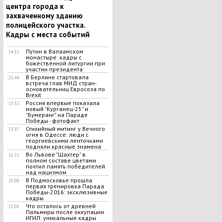
центра города к
захваченному зданию
полицейского участка.
Кадры с места событий
Путин в Валаамском
14:31
монастыре: кадры с
божественной литургии при
участии президента
В Берлине стартовала
21:44
встреча глав МИД стран-
основательниц Евросоза по
Brexit
Россия впервые показала
15:32
новый "Курганец-25" и
"Бумеранг" на Параде
Победы - фотофакт
Стихийный митинг у Вечного
13:37
огня в Одессе: люди с
георгиевскими ленточками
подняли красные знамена
Во Львове "Шахтер" в
16:21
полном составе цветами
почтил память победителей
над нацизмом
В Подмосковье прошла
20:08
первая тренировка Парада
Победы-2016: эксклюзивные
кадры
Что осталось от древней
22:00
Пальмиры после оккупации
ИГИЛ: уникальные кадры