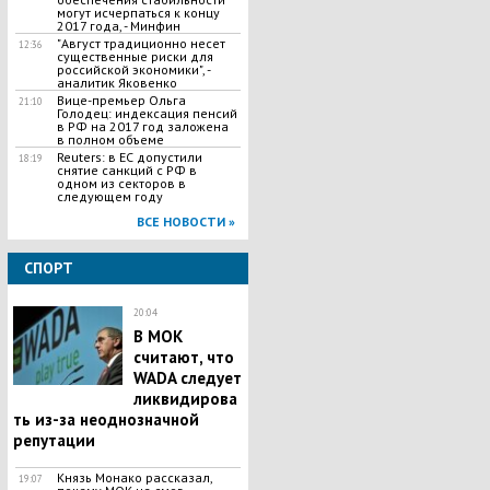
могут исчерпаться к концу
2017 года, - Минфин
"Август традиционно несет
12:36
существенные риски для
российской экономики", -
аналитик Яковенко
Вице-премьер Ольга
21:10
Голодец: индексация пенсий
в РФ на 2017 год заложена
в полном объеме
Reuters: в ЕС допустили
18:19
снятие санкций с РФ в
одном из секторов в
следующем году
ВСЕ НОВОСТИ »
СПОРТ
20:04
В МОК
считают, что
WADA следует
ликвидирова
ть из-за неоднозначной
репутации
Князь Монако рассказал,
19:07