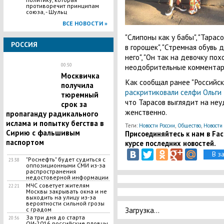
противоречит принципам
союза, - Шульц
ВСЕ НОВОСТИ »
"Слипоны как у бабы", "Тарас
РОССИЯ
в горошек", "Стремная обувь 
него", "Он так на девочку похо
00:50
неодобрительные комментари
Москвичка
Как сообщал ранее "Российск
получила
раскритиковали селфи Ольги
тюремный
что Тарасов выглядит на не
срок за
женственно.
пропаганду радикального
ислама и попытку бегства в
Теги:
Новости России
,
Общество
,
Новости
Сирию с фальшивым
Присоединяйтесь к нам в Face
паспортом
курсе последних новостей.
В з
"Роснефть" будет судиться с
23:38
оппозиционными СМИ из-за
распространения
недостоверной информации
МЧС советует жителям
22:21
Москвы закрывать окна и не
выходить на улицу из-за
вероятности сильной грозы
Загрузка...
с градом
За три дня до старта
20:56
ОИ-2016 российские пловцы