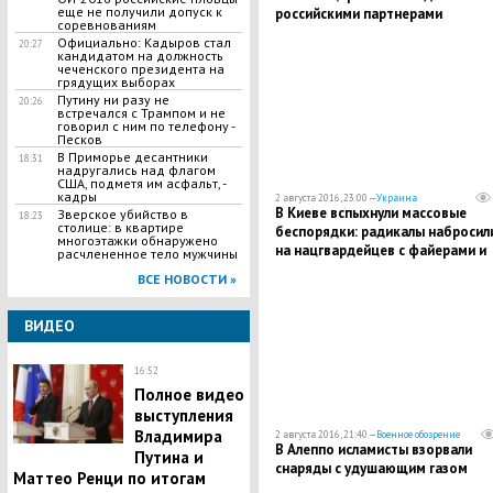
еще не получили допуск к
российскими партнерами
соревнованиям
Официально: Кадыров стал
20:27
кандидатом на должность
чеченского президента на
грядущих выборах
Путину ни разу не
20:26
встречался с Трампом и не
говорил с ним по телефону -
Песков
В Приморье десантники
18:31
надругались над флагом
США, подметя им асфальт, -
кадры
2 августа 2016, 23:00 —
Украина
В Киеве вспыхнули массовые
Зверское убийство в
18:23
столице: в квартире
беспорядки: радикалы набросил
многоэтажки обнаружено
на нацгвардейцев с файерами и
расчлененное тело мужчины
дымовыми шашками
ВСЕ НОВОСТИ »
ВИДЕО
16:52
Полное видео
выступления
Владимира
2 августа 2016, 21:40 —
Военное обозрение
В Алеппо исламисты взорвали
Путина и
снаряды с удушающим газом
Маттео Ренци по итогам