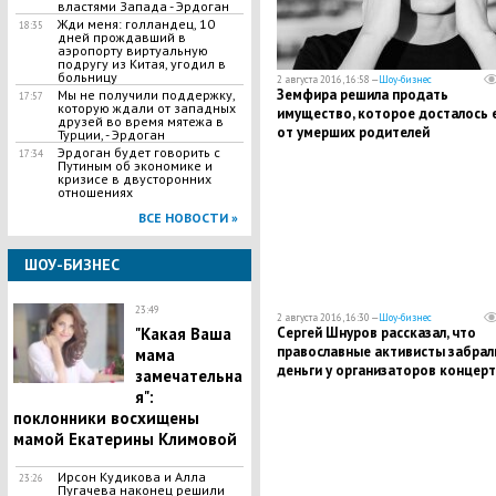
властями Запада - Эрдоган
Жди меня: голландец, 10
18:35
дней прождавший в
аэропорту виртуальную
подругу из Китая, угодил в
больницу
2 августа 2016, 16:58 —
Шоу-бизнес
Земфира решила продать
Мы не получили поддержку,
17:57
которую ждали от западных
имущество, которое досталось 
друзей во время мятежа в
от умерших родителей
Турции, - Эрдоган
Эрдоган будет говорить с
17:34
Путиным об экономике и
кризисе в двусторонних
отношениях
ВСЕ НОВОСТИ »
ШОУ-БИЗНЕС
23:49
2 августа 2016, 16:30 —
Шоу-бизнес
Сергей Шнуров рассказал, что
"Какая Ваша
православные активисты забрал
мама
деньги у организаторов концерт
замечательна
"Ленинграда"
я":
поклонники восхищены
мамой Екатерины Климовой
Ирсон Кудикова и Алла
23:26
Пугачева наконец решили