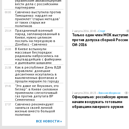
украинским авиаконцернам
вести дела с российскими
партнерами
Савченко выступила против
00:00
Тимошенко: нардеп не
приемлет "старых методов"
от таких старых же
политиков
Праздничный военный
23:14
2 августа 2016, 18:43 —
Спорт
парад, запланированный в
Только один член МОК выступил
Киеве, нужно целиком
против допуска сборной России 
послать на передовую в
Донбасс - Савченко
ОИ-2016
В Киеве вспыхнули
23:00
массовые беспорядки:
радикалы набросились на
нацгвардейцев с файерами
и дымовыми шашками
Как в республике День ВДВ
21:38
справляли: донецкие
десантники искупались в
выключенных фонтанах и
прошли маршем по городу
"Это даже не Янукович, это
19:41
Гитлер": в Киеве силовики
применили слезоточивый
2 августа 2016, 18:23 —
Военное обозрение
газ против депутата ВР
Официально: российскую армию
Семенченко
начали вооружать готовыми
Савченко рекомендуют
17:37
образцами лазерного оружия
заняться своей личной
жизнью вместо большой
политики
ВСЕ НОВОСТИ »