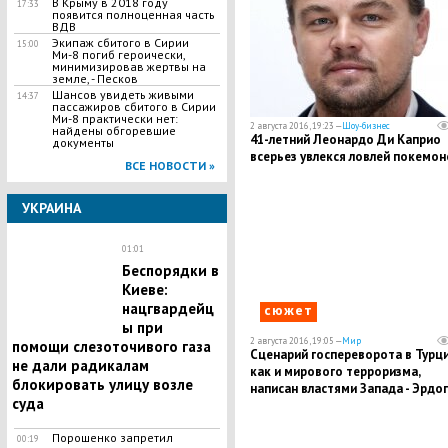
В Крыму в 2018 году
17:33
появится полноценная часть
ВДВ
Экипаж сбитого в Сирии
15:00
Ми-8 погиб героически,
минимизировав жертвы на
земле, - Песков
Шансов увидеть живыми
14:37
пассажиров сбитого в Сирии
Ми-8 практически нет:
2 августа 2016, 19:23 —
Шоу-бизнес
найдены обгоревшие
41-летний Леонардо Ди Каприо
документы
всерьез увлекся ловлей покемон
ВСЕ НОВОСТИ »
УКРАИНА
01:01
Беспорядки в
Киеве:
нацгвардейц
сюжет
ы при
2 августа 2016, 19:05 —
Мир
помощи слезоточивого газа
Сценарий госпереворота в Турци
не дали радикалам
как и мирового терроризма,
блокировать улицу возле
написан властями Запада - Эрдо
суда
Порошенко запретил
00:19