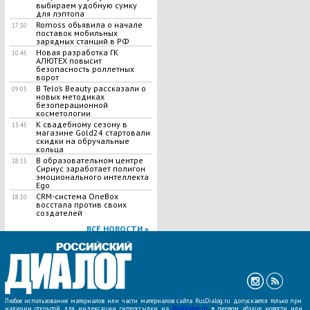
выбираем удобную сумку
для лэптопа
Romoss объявила о начале
17:30
поставок мобильных
зарядных станций в РФ
Новая разработка ГК
10:45
АЛЮТЕХ повысит
безопасность роллетных
ворот
В Telo’s Beauty рассказали о
09:05
новых методиках
безоперационной
косметологии
К свадебному сезону в
13:45
магазине Gold24 стартовали
скидки на обручальные
кольца
В образовательном центре
18:15
Сириус заработает полигон
эмоционального интеллекта
Ego
CRM-система OneBox
18:10
восстала против своих
создателей
ВСЕ НОВОСТИ »
Любое использование материалов или части материалов сайта RusDialog.ru допускается только при
наличии открытой для индексации гиперссылки на
RusDialog.ru
в первом абзаце новости или