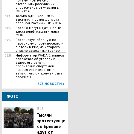
почему МОК не смог
отстранить российских
спортсменов от участия в
ОИ-2016
Только один член МОК
18:43
выступил против допуска
сборной России к ОИ-2016
Россию могут ждать новые
18:22
дисквалификации - глава
МОК
Российскую сборную по
13:22
парусному спорту поселили
в отель в Рио, из которого
опасно выходить, - тренер
Информатор WADA Степанов
22:39
рассказал об угрозах в
адрес его семьи:
российский спортсмен
назвал его извергом и
заявил, что он должен быть
повешен
ВСЕ НОВОСТИ »
ФОТО
23:15
Тысячи
протестующи
х в Ереване
идут от