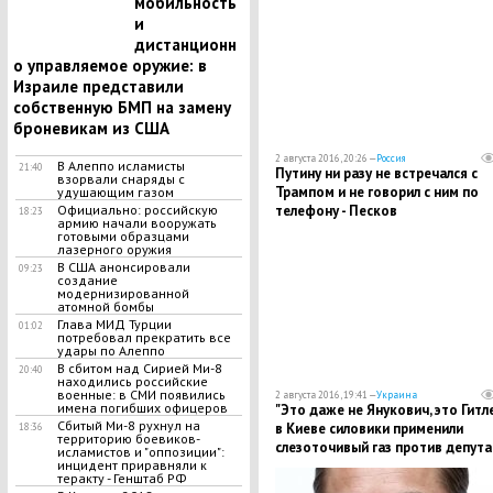
мобильность
и
дистанционн
о управляемое оружие: в
Израиле представили
собственную БМП на замену
броневикам из США
2 августа 2016, 20:26 —
Россия
В Алеппо исламисты
21:40
Путину ни разу не встречался с
взорвали снаряды с
Трампом и не говорил с ним по
удушающим газом
телефону - Песков
Официально: российскую
18:23
армию начали вооружать
готовыми образцами
лазерного оружия
В США анонсировали
09:23
создание
модернизированной
атомной бомбы
Глава МИД Турции
01:02
потребовал прекратить все
удары по Алеппо
В сбитом над Сирией Ми-8
20:40
находились российские
военные: в СМИ появились
2 августа 2016, 19:41 —
Украина
имена погибших офицеров
"Это даже не Янукович, это Гитле
Сбитый Ми-8 рухнул на
в Киеве силовики применили
18:36
территорию боевиков-
слезоточивый газ против депута
исламистов и "оппозиции":
ВР Семенченко
инцидент приравняли к
теракту - Генштаб РФ