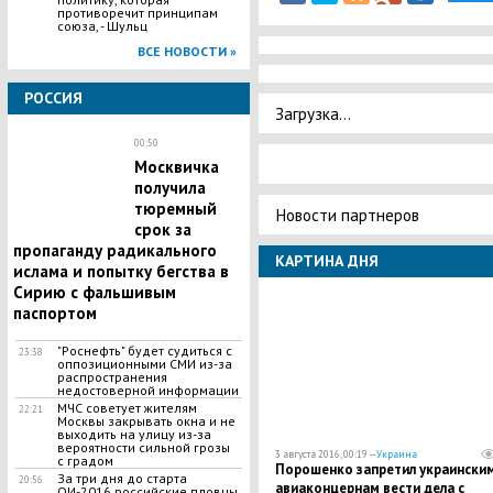
противоречит принципам
союза, - Шульц
ВСЕ НОВОСТИ »
РОССИЯ
Загрузка...
00:50
Москвичка
получила
тюремный
Новости партнеров
срок за
пропаганду радикального
КАРТИНА ДНЯ
ислама и попытку бегства в
Сирию с фальшивым
паспортом
"Роснефть" будет судиться с
23:38
оппозиционными СМИ из-за
распространения
недостоверной информации
МЧС советует жителям
22:21
Москвы закрывать окна и не
выходить на улицу из-за
вероятности сильной грозы
3 августа 2016, 00:19 —
Украина
с градом
Порошенко запретил украински
За три дня до старта
20:56
авиаконцернам вести дела с
ОИ-2016 российские пловцы