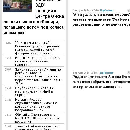
ВДВ":
полиция в
2 августа 2016, 14:24 —
Шоу-бизнес
"А ты ушла, ну ты даешь вообще",
центре Омска
невеста музыканта из "УмаТурма
ловила пьяного дебошира,
разорвала с ним отношения пер
попавшего потом под колеса
свадьбой
иномарки
"Слишком идеальна", -
16:09
Равшана Куркова сразила
наповал своей точеной
фигурой в купальнике
Наргиз Закирова поразила
13:11
своим откровенным
нарядом
Женская сборная Англии по
09:07
регби снялась в
2 августа 2016, 13:58 —
Шоу-бизнес
откровенной фотосессии
Родители умершего Антона Ельч
перед стартом Олимпиады -
пытаются забрать его имуществ
2016
актер не оставил завещания
Опубликованы кадры с
15:51
места крушения Ми-8 в
Сирии
Наталья Рудова
15:43
опубликовала снимок, на
котором она позирует
полуобнаженной
Сбитый в Сирии вертолет
14:58
Ми-8 ВКС РФ: фото с места
крушения
Трамп об обнаженных фото
01:07
своей жены: она будет