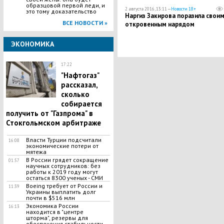
образцовой первой леди, и
2 августа 2016, 13:11 —
Новости 18+
это тому доказательство
Наргиз Закирова поразила свои
ВСЕ НОВОСТИ »
откровенным нарядом
ЭКОНОМИКА
17:22
"Нафтогаз"
рассказал,
сколько
собирается
получить от "Газпрома" в
Стокгольмском арбитраже
Власти Турции подсчитали
16:08
экономические потери от
мятежа
В России грядет сокращение
01:57
научных сотрудников: без
работы к 2019 году могут
остаться 8300 ученых - СМИ
Boeing требует от России и
11:39
Украины выплатить долг
почти в $516 млн
Экономика России
16:13
находится в "центре
шторма", резервы для
обеспечения стабильности