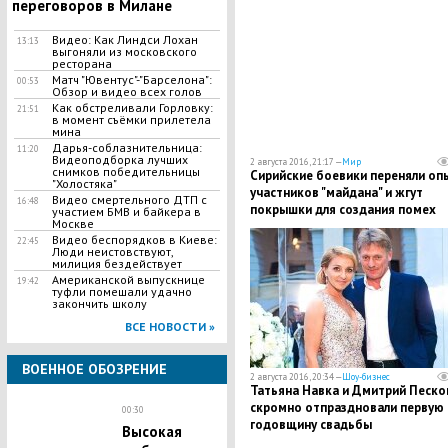
переговоров в Милане
Видео: Как Линдси Лохан
13:13
выгоняли из московского
ресторана
Матч "Ювентус"-"Барселона":
00:53
Обзор и видео всех голов
Как обстреливали Горловку:
21:51
в момент съёмки прилетела
мина
Дарья-соблазнительница:
11:20
Видеоподборка лучших
2 августа 2016, 21:17 —
Мир
снимков победительницы
Сирийские боевики переняли оп
"Холостяка"
участников "майдана" и жгут
Видео смертельного ДТП с
16:48
покрышки для создания помех
участием БМВ и байкера в
Москве
российской авиации
Видео беспорядков в Киеве:
22:45
Люди неистовствуют,
милиция бездействует
Американской выпускнице
19:42
туфли помешали удачно
закончить школу
ВСЕ НОВОСТИ »
ВОЕННОЕ ОБОЗРЕНИЕ
2 августа 2016, 20:34 —
Шоу-бизнес
Татьяна Навка и Дмитрий Песко
скромно отпраздновали первую
00:30
годовщину свадьбы
Высокая