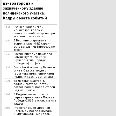
центра города к
захваченному зданию
полицейского участка.
Кадры с места событий
Путин в Валаамском
14:31
монастыре: кадры с
божественной литургии при
участии президента
В Берлине стартовала
21:44
встреча глав МИД стран-
основательниц Евросоза по
Brexit
Россия впервые показала
15:32
новый "Курганец-25" и
"Бумеранг" на Параде
Победы - фотофакт
Стихийный митинг у Вечного
13:37
огня в Одессе: люди с
георгиевскими ленточками
подняли красные знамена
Во Львове "Шахтер" в
16:21
полном составе цветами
почтил память победителей
над нацизмом
В Подмосковье прошла
20:08
первая тренировка Парада
Победы-2016: эксклюзивные
кадры
Что осталось от древней
22:00
Пальмиры после оккупации
ИГИЛ: уникальные кадры