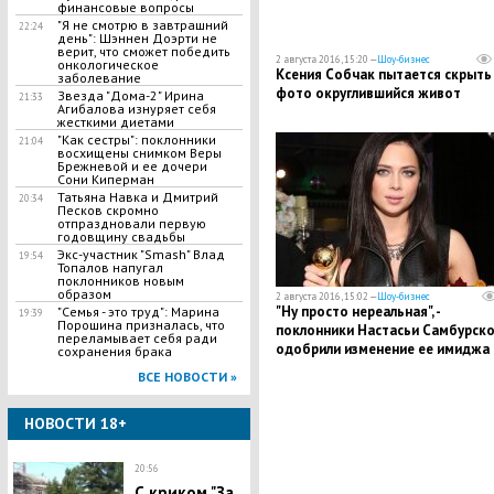
финансовые вопросы
"Я не смотрю в завтрашний
22:24
день": Шэннен Доэрти не
верит, что сможет победить
2 августа 2016, 15:20 —
Шоу-бизнес
онкологическое
Ксения Собчак пытается скрыть
заболевание
фото округлившийся живот
Звезда "Дома-2" Ирина
21:33
Агибалова изнуряет себя
жесткими диетами
"Как сестры": поклонники
21:04
восхищены снимком Веры
Брежневой и ее дочери
Сони Киперман
Татьяна Навка и Дмитрий
20:34
Песков скромно
отпраздновали первую
годовщину свадьбы
Экс-участник "Smash" Влад
19:54
Топалов напугал
поклонников новым
образом
2 августа 2016, 15:02 —
Шоу-бизнес
"Ну просто нереальная", -
"Семья - это труд": Марина
19:39
Порошина призналась, что
поклонники Настасьи Самбурск
переламывает себя ради
одобрили изменение ее имиджа
сохранения брака
ВСЕ НОВОСТИ »
НОВОСТИ 18+
20:56
С криком "За