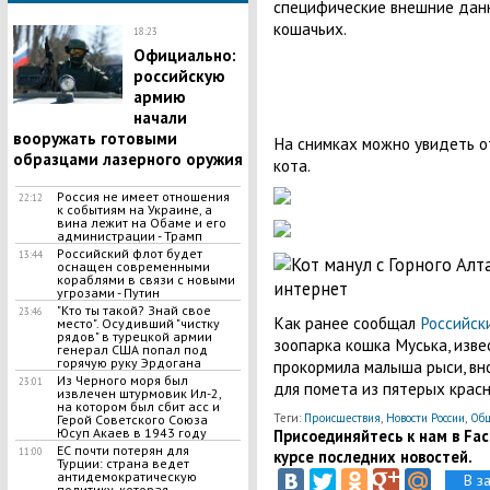
специфические внешние дан
кошачьих.
18:23
Официально:
российскую
армию
начали
вооружать готовыми
На снимках можно увидеть о
образцами лазерного оружия
кота.
Россия не имеет отношения
22:12
к событиям на Украине, а
вина лежит на Обаме и его
администрации - Трамп
Российский флот будет
13:44
оснащен современными
кораблями в связи с новыми
угрозами - Путин
"Кто ты такой? Знай свое
23:46
Как ранее сообщал
Российск
место". Осудивший "чистку
рядов" в турецкой армии
зоопарка кошка Муська, изве
генерал США попал под
горячую руку Эрдогана
прокормила малыша рыси, вно
Из Черного моря был
23:01
для помета из пятерых красн
извлечен штурмовик Ил-2,
на котором был сбит асс и
Теги:
Происшествия
,
Новости России
,
Общ
Герой Советского Союза
Юсуп Акаев в 1943 году
Присоединяйтесь к нам в Face
ЕС почти потерян для
11:00
курсе последних новостей.
Турции: страна ведет
антидемократическую
В з
политику, которая