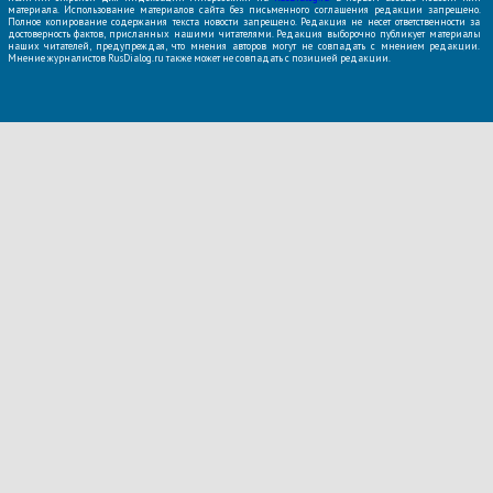
материала. Использование материалов сайта без письменного соглашения редакции запрещено.
Полное копирование содержания текста новости запрещено. Редакция не несет ответственности за
достоверность фактов, присланных нашими читателями. Редакция выборочно публикует материалы
наших читателей, предупреждая, что мнения авторов могут не совпадать с мнением редакции.
Мнение журналистов RusDialog.ru также может не совпадать с позицией редакции.