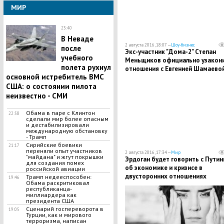
МИР
23:40
В Неваде
2 августа 2016, 18:07 —
Шоу-бизнес
после
Экс-участник "Дома-2" Степан
учебного
Меньщиков официально узакон
полета рухнул
отношения с Евгенией Шамаево
основной истребитель ВМС
США: о состоянии пилота
неизвестно - СМИ
Обама в паре с Клинтон
22:58
сделали мир более опасным
и дестабилизировали
международную обстановку
- Трамп
Сирийские боевики
21:17
переняли опыт участников
2 августа 2016, 17:34 —
Мир
"майдана" и жгут покрышки
Эрдоган будет говорить с Пути
для создания помех
об экономике и кризисе в
российской авиации
двусторонних отношениях
Трамп недееспособен:
19:46
Обама раскритиковал
республиканца-
миллиардера как
президента США
Сценарий госпереворота в
19:05
Турции, как и мирового
терроризма, написан