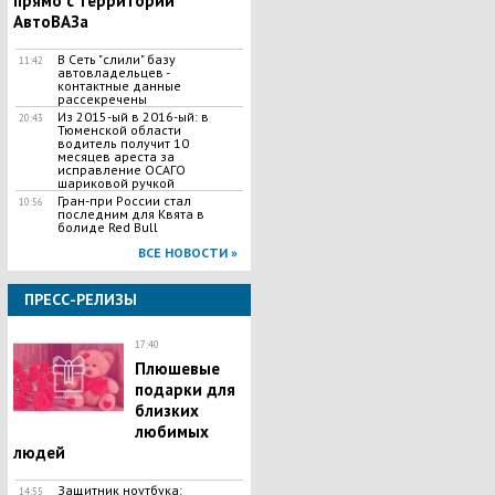
прямо с территории
АвтоВАЗа
В Сеть "слили" базу
11:42
автовладельцев -
контактные данные
рассекречены
Из 2015-ый в 2016-ый: в
20:43
Тюменской области
водитель получит 10
месяцев ареста за
исправление ОСАГО
шариковой ручкой
Гран-при России стал
10:56
последним для Квята в
болиде Red Bull
ВСЕ НОВОСТИ »
ПРЕСС-РЕЛИЗЫ
17:40
Плюшевые
подарки для
близких
любимых
людей
Защитник ноутбука:
14:55