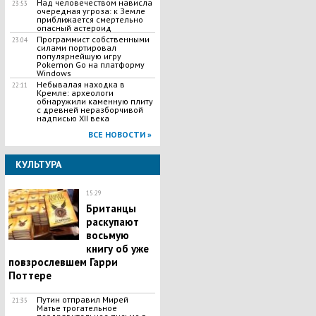
Над человечеством нависла
23:53
очередная угроза: к Земле
приближается смертельно
опасный астероид
Программист собственными
23:04
силами портировал
популярнейшую игру
Pokemon Go на платформу
Windows
Небывалая находка в
22:11
Кремле: археологи
обнаружили каменную плиту
с древней неразборчивой
надписью XII века
ВСЕ НОВОСТИ »
КУЛЬТУРА
15:29
Британцы
раскупают
восьмую
книгу об уже
повзрослевшем Гарри
Поттере
Путин отправил Мирей
21:35
Матье трогательное