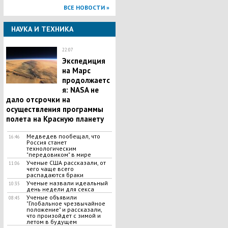
ВСЕ НОВОСТИ »
НАУКА И ТЕХНИКА
22:07
Экспедиция
на Марс
продолжаетс
я: NASA не
дало отсрочки на
осуществления программы
полета на Красную планету
Медведев пообещал, что
16:46
Россия станет
технологическим
"передовиком" в мире
Ученые США рассказали, от
11:06
чего чаще всего
распадаются браки
Ученые назвали идеальный
10:35
день недели для секса
Ученые объявили
08:45
"Глобальное чрезвычайное
положение" и рассказали,
что произойдет с зимой и
летом в будущем