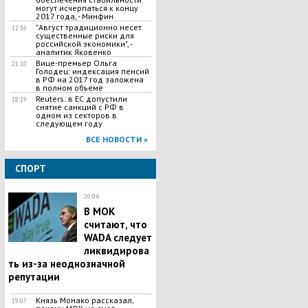
могут исчерпаться к концу
2017 года, - Минфин
"Август традиционно несет
12:36
существенные риски для
российской экономики", -
аналитик Яковенко
Вице-премьер Ольга
21:10
Голодец: индексация пенсий
в РФ на 2017 год заложена
в полном объеме
Reuters: в ЕС допустили
18:19
снятие санкций с РФ в
одном из секторов в
следующем году
ВСЕ НОВОСТИ »
СПОРТ
20:04
В МОК
считают, что
WADA следует
ликвидирова
ть из-за неоднозначной
репутации
Князь Монако рассказал,
19:07