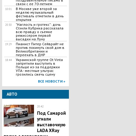
поздравительное письмо в
связи с ее 70-летием
В Москве уже второй за
10:01
неделю музыкальный
фестиваль отметили в день
открытия
"Наглость и гротекс": дочь
20:30
Стэнли Кубрика рассказала
всю правду о съемке
режиссером первой
высадки на Луну
Пианист Питер Сейврайт не
19:29
против покинуть свой дом в
Великобритании и
переехать в ДНР
Украинской группе Ot Vinta
18:44
запретили выступить в
Польше из-за поддержки
УПА - местные ультрас
грозились сжечь сцену
ВСЕ НОВОСТИ »
АВТО
20:42
Под Самарой
угнали
выставочную
LADA XRay