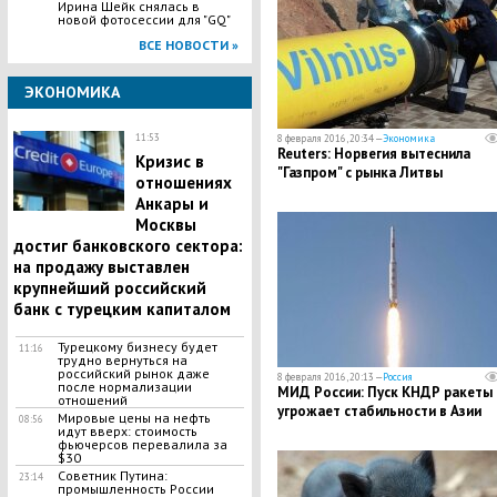
Ирина Шейк снялась в
новой фотосессии для "GQ"
ВСЕ НОВОСТИ »
ЭКОНОМИКА
11:53
8 февраля 2016, 20:34 —
Экономика
Reuters: Норвегия вытеснила
Кризис в
"Газпром" с рынка Литвы
отношениях
Анкары и
Москвы
достиг банковского сектора:
на продажу выставлен
крупнейший российский
банк с турецким капиталом
Турецкому бизнесу будет
11:16
трудно вернуться на
российский рынок даже
8 февраля 2016, 20:13 —
Россия
после нормализации
МИД России: Пуск КНДР ракеты
отношений
угрожает стабильности в Азии
Мировые цены на нефть
08:56
идут вверх: стоимость
фьючерсов перевалила за
$30
Советник Путина:
23:14
промышленность России