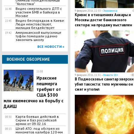
снимков победительницы
"Холостяка"
Видео смертельного ДТП с
16:48
9 февраля 2016, 11:53 —
Экономика
участием БМВ и байкера в
Кризис в отношениях Анкары и
Москве
Москвы достиг банковского
Видео беспорядков в Киеве:
22:45
Люди неистовствуют,
сектора: на продажу выставлен
милиция бездействует
крупнейший российский банк с
Американской выпускнице
19:42
турецким капиталом
туфли помешали удачно
закончить школу
ВСЕ НОВОСТИ »
ВОЕННОЕ ОБОЗРЕНИЕ
11:08
9 февраля 2016, 11:31 —
Новости 18+
Иракские
В Подмосковье санитар зверски
пешмерга
убил таксиста: тело мужчины он
требуют от
сжег и утопил
США $300
млн ежемесячно на борьбу с
ДАИШ
Карта боевых действий в
08:30
Сирии и баз российской
армии от 09.02.16
Штаб АТО: под обстрел из
08:13
минометов калибра 120-мм