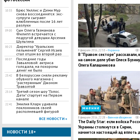
Брюс Уиллис и Деми Мур
10:33
снова воссоединятся: экс-
супруги сыграют
влюбленных после 16 лет
разлуки
Сын Олега Газманова
09:00
Филипп встречается с
подругой девушки Арсения
Шульгина
Директор "Уральских
00:23
пельменей" Сергей Исаев
8 февраля 2016, 22:53 —
Украина
стал отцом во второй раз
В "Правом секторе" рассказали, 
Последние годы
на самом деле убил Олеся Бузину
00:07
Завьяловой: актриса
Олега Калашникова
голодала, на похороны
денег не было
В Белоруссии сняли рекламу
23:42
обувного магазина с
"растерянным" Джоном
Траволтой
Третий сезон шоу "Голос.
23:14
Дети" стартует на Первом
канале
Эмилия Кларк удивила
22:41
мнение
поклонников своей
располневшей фигурой
8 февраля 2016, 22:28 —
Военное обозрение
ВСЕ НОВОСТИ »
The Daily Star: если войска Росс
Украины столкнутся в Сирии,
НОВОСТИ 18+
начнется настоящий ад вплоть 
Третьей мировой