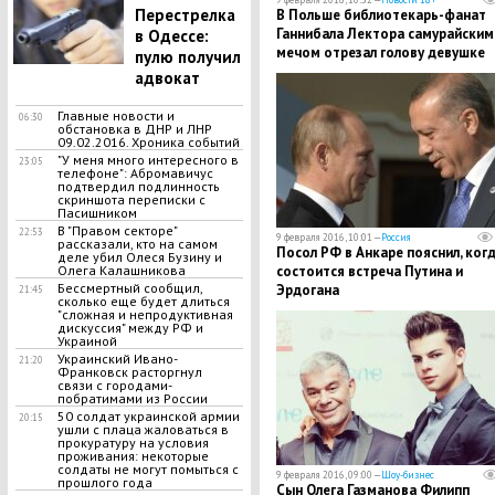
Перестрелка
В Польше библиотекарь-фанат
Ганнибала Лектора самурайским
в Одессе:
мечом отрезал голову девушке
пулю получил
адвокат
Главные новости и
06:30
обстановка в ДНР и ЛНР
09.02.2016. Хроника событий
"У меня много интересного в
23:05
телефоне": Абромавичус
подтвердил подлинность
скриншота переписки с
Пасишником
В "Правом секторе"
22:53
9 февраля 2016, 10:01 —
Россия
рассказали, кто на самом
Посол РФ в Анкаре пояснил, ког
деле убил Олеся Бузину и
состоится встреча Путина и
Олега Калашникова
Бессмертный сообщил,
Эрдогана
21:45
сколько еще будет длиться
"сложная и непродуктивная
дискуссия" между РФ и
Украиной
Украинский Ивано-
21:20
Франковск расторгнул
связи с городами-
побратимами из России
50 солдат украинской армии
20:15
ушли с плаца жаловаться в
прокуратуру на условия
проживания: некоторые
солдаты не могут помыться с
9 февраля 2016, 09:00 —
Шоу-бизнес
прошлого года
Сын Олега Газманова Филипп