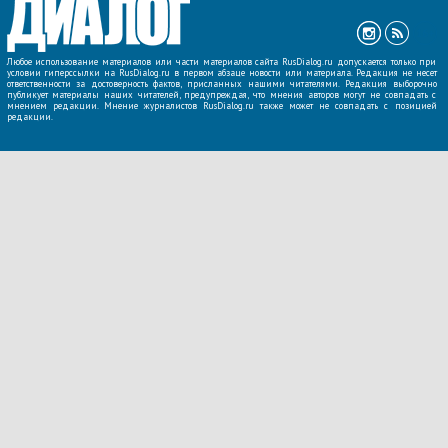
Любое использование материалов или части материалов сайта RusDialog.ru допускается только при
условии гиперссылки на RusDialog.ru в первом абзаце новости или материала. Редакция не несет
ответственности за достоверность фактов, присланных нашими читателями. Редакция выборочно
публикует материалы наших читателей, предупреждая, что мнения авторов могут не совпадать с
мнением редакции. Мнение журналистов RusDialog.ru также может не совпадать с позицией
редакции.