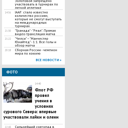
Золотовой запрещено
участвовать в турнирах по
легкой атлетике
IAAF: стало известно
14:56
количество россиян,
которые не смогут выступать
на международных
турнирах
"Гранада" - "Реал". Прямая
21:30
видео-трансляция матча
​"Челси" – "Манчестер
21:22
Юнайтед" - 1:1. Все голы и
обзор матча
Сборная России - чемпион
20:18
мира по хоккею
ВСЕ НОВОСТИ »
ФОТО
14:40
Флот РФ
провел
учения в
условиях
сурового Севера: впервые
участвовали лайки и олени
Сильнейший снегопад в
22:43