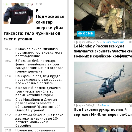
11:31
В
Подмосковье
санитар
зверски убил
иносми
таксиста: тело мужчины он
сжег и утопил
8 февраля 2016, 21:22 —
Военное обозрение
Le Monde: у России все хуже
В Москве пикап Mitsubishi
10:57
получается скрывать участие св
протаранил остановку: есть
военных в сирийском конфликте
пострадавшие
В Польше библиотекарь-
10:32
фанат Ганнибала Лектора
самурайским мечом отрезал
голову девушке
На Украине под лед пруда
22:37
провалилось стадо зубров:
все животные погибли
В Казани 6-летняя девочка
19:37
трагически погибла во
время катания с горки
Стас Михайлов и Джиган
18:11
развлекаются вместе с
8 февраля 2016, 21:19 —
Россия
обнаженной "фитоняшкой"
Под Псковом рухнул военный
Ольгой Путровой
вертолет Ми-8: четверо погибш
В Австрии беженец из Ирака
17:56
жестоко изнасиловал 10-
летнего мальчика в
бассейне
Полностью обнаженная
17:29