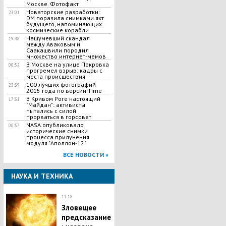
Москве. Фотофакт
Новаторские разработки:
23:01
DM поразила снимками яхт
будущего, напоминающих
космические корабли
Нашумевший скандал
19:48
между Аваковым и
Саакашвили породил
множество интернет-мемов
В Москве на улице Покровка
00:52
прогремел взрыв: кадры с
места происшествия
100 лучших фотографий
23:39
2015 года по версии Time
В Кривом Роге настоящий
17:31
"Майдан": активисты
пытались с силой
прорваться в горсовет
NASA опубликовало
00:57
исторические снимки
процесса прилунения
модуля "Аполлон-12"
ВСЕ НОВОСТИ »
НАУКА И ТЕХНИКА
11:18
Зловещее
предсказание