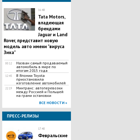
16:48
Tata Motors,
владеющая
брендами
Jaguar и Land
Rover, представит новую
модель авто имени "вируса
Зика"
Назван самый продаваемый
00:12
автомобиль в мире по
итогам 2015 года
В Японии Toyota
12:45
приостановила
изготовление автомобилей
Минтранс: автоперевозки
22:19
между Россией и Польшей
на грани остановки
ВСЕ НОВОСТИ »
ПРЕСС-РЕЛИЗЫ
17:40
Февральские