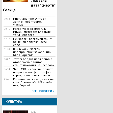
: названа
дата "смерти"
Солнца
Инопланетяне считают
10:52
Землю необитаемой, -
ученые
Историческая смерть в
20:46
Индии: метеорит впервые
убил человека
Психологи раскрыли тайну
17:47
бешеной популярности
селфи
ВКС в космическом
11:20
пространстве "захоронили"
блок "Фрегат"
Twitter вводит новшества в
20:07
отображение твитов и
станет похожим на Facebook
Член МКС из России делает
16:54
потрясающие фотографии
городов мира из космоса
Рогозин рассказал, в чем не
09:41
стоит "тягаться" с РФ в небе
над Сирией
ВСЕ НОВОСТИ »
КУЛЬТУРА
00:10