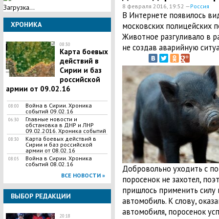
8 февраля 2016, 19:52 —
Россия
Загрузка...
​В Интернете появилось ви
ХРОНИКА
московских полицейских п
Животное разгуливало в р
08:30
не создав аварийную ситу
Карта боевых
действий в
Сирии и баз
российской
армии от 09.02.16
Война в Сирии. Хроника
08:00
событий 09.02.16
Главные новости и
06:30
обстановка в ДНР и ЛНР
09.02.2016. Хроника событий
Карта боевых действий в
08:30
Сирии и баз российской
армии от 08.02.16
Война в Сирии. Хроника
08:05
событий 08.02.16
Добровольно уходить с п
ВСЕ НОВОСТИ »
поросенок не захотел, по
пришлось применить силу 
ВЫБОР РЕДАКЦИИ
автомобиль. К слову, оказ
автомобиля, поросенок усп
20:18