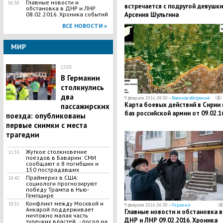
Главные новости и
06:30
встречается с подругой девушки
обстановка в ДНР и ЛНР
Арсения Шульгина
08.02.2016. Хроника событий
ВСЕ НОВОСТИ »
МИР
12:03
В Германии
столкнулись
два
9 февраля 2016, 08:30 —
Военное обозрение
Карта боевых действий в Сирии 
пассажирских
баз российской армии от 09.02.1
поезда: опубликованы
первые снимки с места
трагедии
Жуткое столкновение
11:55
поездов в Баварии: CМИ
сообщают о 8 погибших и
150 пострадавших
Праймериз в США:
10:42
социологи прогнозируют
победу Трампа в Нью-
Гемпшире
Конфликт между Москвой и
10:31
9 февраля 2016, 06:30 —
Украина
Анкарой поддерживает
Главные новости и обстановка в
ничтожно малая часть
ДНР и ЛНР 09.02.2016. Хроника
турецких властей , - посол на