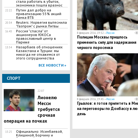
стала работать в убыток,
экономика пошла вразнос
Путин дал добро на
22:22
приватизацию 55% акций
банка ВТБ
Reuters: Норвегия вытеснила
20:34
"Газпром" с рынка Литвы
Россия "спасла" от
16:43
8 февраля 2016, 19:52 —
Россия
акционеров ЮКОСа
Полиции Москвы пришлось
православный центр в
применить силу для задержания
Париже
Назарбаев об отношениях
черного поросенка
13:54
Казахстана и Турции: мы
никогда не откажемся от
этого сотрудничества
ВСЕ НОВОСТИ »
СПОРТ
22:07
Лионелю
8 февраля 2016, 19:45 —
Россия
Месси
Грызлов: я готов прилететь в Ми
на переговоры по Донбассу в л
требуется
день
срочная
операция на почках
Официально: Исинбаевой,
15:25
Клишиной, Борчину и