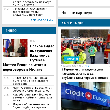
давка: пассажиры не могут
выйти из метро
В Москве снесут десятки
01:25
торговых центров:
Новости партнеров
владельцы негодуют
ВСЕ НОВОСТИ »
КАРТИНА ДНЯ
ВИДЕО
16:52
Полное видео
выступления
Владимира
иносми
Путина и
Маттео Ренци по итогам
9 февраля 2016, 12:03 —
Мир
переговоров в Милане
В Германии столкнулись два
пассажирских поезда:
опубликованы первые снимки с
Видео: Как Линдси Лохан
13:13
выгоняли из московского
места трагедии
ресторана
Матч "Ювентус"-"Барселона":
00:53
Обзор и видео всех голов
Как обстреливали Горловку:
21:51
в момент съёмки прилетела
мина
Дарья-соблазнительница:
11:20
Видеоподборка лучших