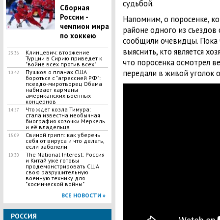
судьбой.
Сборная
России -
Напомним, о поросенке, ко
чемпион мира
районе одного из съездов 
по хоккею
сообщили очевидцы. Пока 
выяснить, кто является хо
Клинцевич: вторжение
23:36
Турции в Сирию приведет к
что поросенка осмотрел ве
"войне всех против всех"
передали в живой уголок о
Пушков о планах США
10:42
бороться с "агрессией РФ":
псевдо-миротворец Обама
набивает карманы
американских военных
концернов
Что ждет козла Тимура:
14:57
стала известна необычная
биография козочки Меркель
и её владельца
Свиной грипп: как уберечь
15:09
себя от вируса и что делать,
если заболели
The National Interest: Россия
10:30
и Китай уже готовы
продемонстрировать США
свою разрушительную
военную технику для
"космической войны"
ВСЕ НОВОСТИ »
РОССИЯ