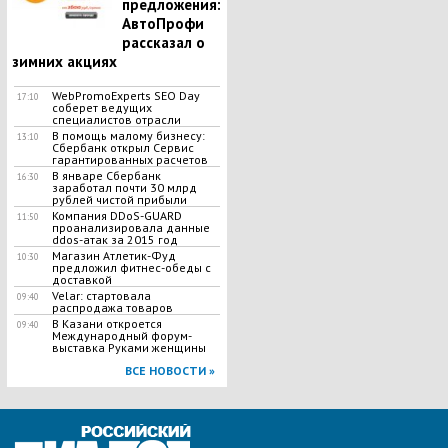
предложения:
АвтоПрофи
рассказал о
зимних акциях
WebPromoExperts SEO Day
17:10
соберет ведущих
специалистов отрасли
В помощь малому бизнесу:
13:10
Сбербанк открыл Сервис
гарантированных расчетов
В январе Сбербанк
16:30
заработал почти 30 млрд
рублей чистой прибыли
Компания DDoS-GUARD
11:50
проанализировала данные
ddos-атак за 2015 год
Магазин Атлетик-Фуд
10:30
предложил фитнес-обеды с
доставкой
Velar: стартовала
09:40
распродажа товаров
В Казани откроется
09:40
Международный форум-
выставка Руками женщины
ВСЕ НОВОСТИ »