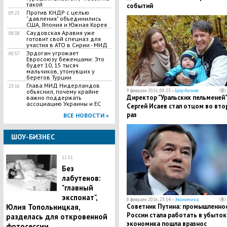
такой
событий
Против КНДР с целью
09:25
"давления" объединились
США, Япония и Южная Корея
Саудовская Аравия уже
08:38
готовит свой спецназ для
участия в АТО в Сирии - МИД
Эрдоган угрожает
00:57
Евросоюзу беженцами: Это
будет 10, 15 тысяч
мальчиков, утонувших у
берегов Турции
Глава МИД Нидерландов
23:16
9 февраля 2016, 00:23 —
Шоу-бизнес
объяснил, почему крайне
Директор "Уральских пельменей"
важно поддержать
ассоциацию Украины и ЕС
Сергей Исаев стал отцом во вто
раз
ВСЕ НОВОСТИ »
ШОУ-БИЗНЕС
11:51
Без
лабутенов:
"главный
экспонат",
8 февраля 2016, 23:14 —
Экономика
Советник Путина: промышленно
Юлия Топольницкая,
России стала работать в убыток
разделась для откровенной
экономика пошла вразнос
фотосессии