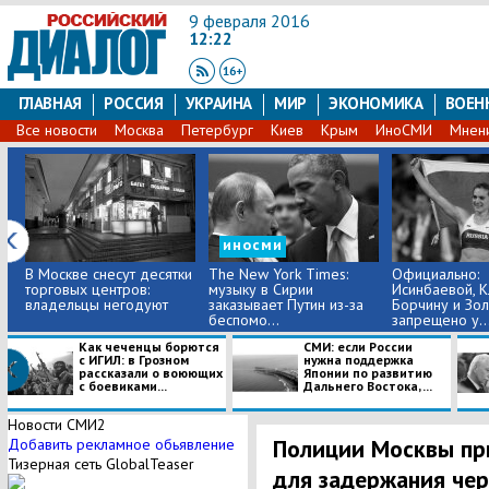
9 февраля 2016
12:22
ГЛАВНАЯ
РОССИЯ
УКРАИНА
МИР
ЭКОНОМИКА
ВОЕН
Все новости
Москва
Петербург
Киев
Крым
ИноСМИ
Мнен
иносми
В Москве снесут десятки
The New York Times:
Официально:
торговых центров:
музыку в Сирии
Исинбаевой, К
владельцы негодуют
заказывает Путин из-за
Борчину и Зо
беспомо...
запрещено у..
Как чеченцы борются
СМИ: если России
с ИГИЛ: в Грозном
нужна поддержка
рассказали о воюющих
Японии по развитию
с боевиками...
Дальнего Востока, ...
Новости СМИ2
Полиции Москвы пр
Добавить рекламное обьявление
Тизерная сеть GlobalTeaser
для задержания чер