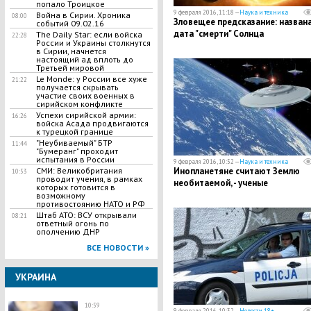
попало Троицкое
9 февраля 2016, 11:18 —
Наука и техника
Война в Сирии. Хроника
08:00
Зловещее предсказание: назван
событий 09.02.16
дата "смерти" Солнца
The Daily Star: если войска
22:28
России и Украины столкнутся
в Сирии, начнется
настоящий ад вплоть до
Третьей мировой
Le Monde: у России все хуже
21:22
получается скрывать
участие своих военных в
сирийском конфликте
Успехи сирийской армии:
16:26
войска Асада продвигаются
к турецкой границе
"Неубиваемый" БТР
11:44
"Бумеранг" проходит
испытания в России
9 февраля 2016, 10:52 —
Наука и техника
Инопланетяне считают Землю
СМИ: Великобритания
10:53
проводит учения, в рамках
необитаемой, - ученые
которых готовится в
возможному
противостоянию НАТО и РФ
Штаб АТО: ВСУ открывали
08:21
ответный огонь по
ополчению ДНР
ВСЕ НОВОСТИ »
УКРАИНА
10:59
9 февраля 2016, 10:32 —
Новости 18+