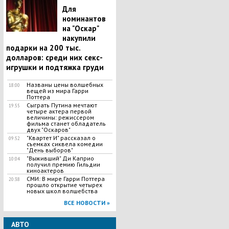
Для
номинантов
на "Оскар"
накупили
подарки на 200 тыс.
долларов: среди них секс-
игрушки и подтяжка груди
Названы цены волшебных
18:00
вещей из мира Гарри
Поттера
Сыграть Путина мечтают
19:55
четыре актера первой
величины: режиссером
фильма станет обладатель
двух "Оскаров"
"Квартет И" рассказал о
09:52
съемках сиквела комедии
"День выборов"
"Выживший" Ди Каприо
10:04
получил премию Гильдии
киноактеров
СМИ: В мире Гарри Поттера
20:38
прошло открытие четырех
новых школ волшебства
ВСЕ НОВОСТИ »
АВТО