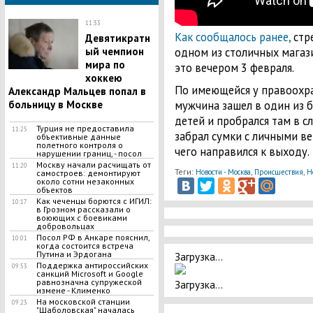
11:33
Как сообщалось ранее,
стр
Девятикратн
одном из столичных магаз
ый чемпион
мира по
это вечером 3 февраля.
хоккею
По имеющейся у правоохр
Александр Мальцев попал в
мужчина зашел в один из 
больницу в Москве
детей и пробрался там в 
Турция не предоставила
11:25
забрал сумки с личными в
объективные данные
полетного контроля о
чего направился к выходу.
нарушении границ, - посол
Москву начали расчищать от
11:20
Теги:
,
,
Новости - Москва
Происшествия
Н
самостроев: демонтируют
около сотни незаконных
объектов
Как чеченцы борются с ИГИЛ:
10:17
в Грозном рассказали о
воюющих с боевиками
добровольцах
Посол РФ в Анкаре пояснил,
10:01
когда состоится встреча
Путина и Эрдогана
Загрузка...
Поддержка антироссийских
09:53
санкций Microsoft и Google
равнозначна супружеской
Загрузка...
измене - Клименко
На московской станции
09:23
"Шаболовская" началась