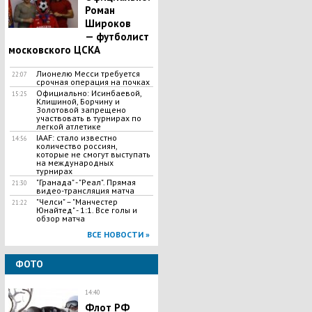
Роман
Широков
— футболист
московского ЦСКА
Лионелю Месси требуется
22:07
срочная операция на почках
Официально: Исинбаевой,
15:25
Клишиной, Борчину и
Золотовой запрещено
участвовать в турнирах по
легкой атлетике
IAAF: стало известно
14:56
количество россиян,
которые не смогут выступать
на международных
турнирах
"Гранада" - "Реал". Прямая
21:30
видео-трансляция матча
​"Челси" – "Манчестер
21:22
Юнайтед" - 1:1. Все голы и
обзор матча
ВСЕ НОВОСТИ »
ФОТО
14:40
Флот РФ