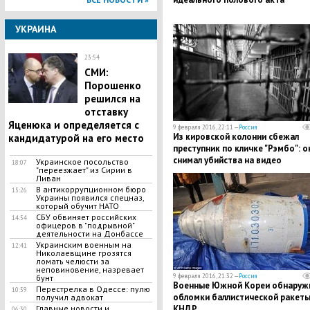
УКРАИНА
23:54
СМИ:
Порошенко
решился на
отставку
Яценюка и определяется с
9 февраля 2016, 22:11 —
Россия
Из кировской колонии сбежал
кандидатурой на его место
преступник по кличке "Рэмбо": о
снимал убийства на видео
Украинское посольство
18:07
"переезжает" из Сирии в
Ливан
В антикоррупционном бюро
15:26
Украины появился спецназ,
который обучит НАТО
СБУ обвиняет российских
14:54
офицеров в "подрывной"
деятельности на Донбассе
Украинским военным на
12:41
Николаевщине грозятся
ломать челюсти за
неповиновение, назревает
9 февраля 2016, 21:32 —
Россия
бунт
Военные Южной Кореи обнаруж
Перестрелка в Одессе: пулю
10:59
обломки баллистической ракет
получил адвокат
КНДР
Главные новости и
06:30