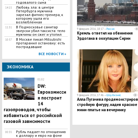
годовалого сына
Любовь зла: в центре
14:15
Петербурга мужчина
зарезал фитнес-тренера, к
которому ушла его
возлюбленная
В Подмосковье санитар
11:31
9 февраля 2016, 18:17 —
Россия
зверски убил таксиста: тело
Кремль ответил на обвинения
мужчины он сжег и утопил
Эрдогана в оккупации Сирии
В Москве пикап Mitsubishi
10:57
протаранил остановку: есть
пострадавшие
ВСЕ НОВОСТИ »
ЭКОНОМИКА
01:02
DW:
Еврокомисси
9 февраля 2016, 17:46 —
Шоу-бизнес
я построит
Алла Пугачева продемонстриров
14
стройную фигуру, надев красное
газопроводов, чтобы
мини-платье на вечеринку
избавиться от российской
газовой зависимости
Рубль падает по отношению
00:35
к доллару и евро на фоне