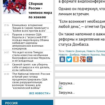
в формате видеоконферен
Сборная
России -
Однако он подчеркнул, что
чемпион мира
личным встречам.
по хоккею
"Если возникнет необходим
Клинцевич: вторжение
любой день", — отметил Гр
23:36
Турции в Сирию приведет к
"войне всех против всех"
Он также напомнил о важ
Пушков о планах США
10:42
бороться с "агрессией РФ":
реформы и закрепления на
псевдо-миротворец Обама
набивает карманы
статуса Донбасса.
американских военных
концернов
Теги:
,
Новости Донецка
Новости Луганск
Что ждет козла Тимура:
14:57
,
,
Новости - Донбасса
Новости Украины
Бор
стала известна необычная
биография козочки Меркель
и её владельца
Свиной грипп: как уберечь
15:09
себя от вируса и что делать,
если заболели
The National Interest: Россия
10:30
и Китай уже готовы
продемонстрировать США
свою разрушительную
Загрузка...
военную технику для
"космической войны"
Загрузка...
ВСЕ НОВОСТИ »
РОССИЯ