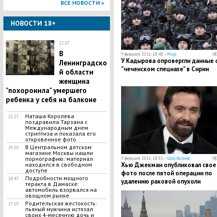
ВСЕ НОВОСТИ »
НОВОСТИ 18+
22:37
В
9 февраля 2016, 18:48 —
Мир
У Кадырова опровергли данные 
Ленинградско
"чеченском спецназе" в Сирии
й области
женщина
"похоронила" умершего
ребенка у себя на балконе
Наташа Королева
21:27
поздравила Тарзана с
Международным днем
стриптиза и показала его
откровенное фото
В Центральном детском
20:50
магазине Москвы нашли
порнографию: материал
9 февраля 2016, 18:35 —
Шоу-бизнес
Хью Джекман опубликовал свое
находился в свободном
доступе
фото после пятой операции по
Подробности мощного
18:47
удалению раковой опухоли
теракта в Дамаске:
автомобиль взорвался на
овощном рынке
Родительская жестокость:
17:10
пьяный мужчина истязал
своих 4-месячную дочь и