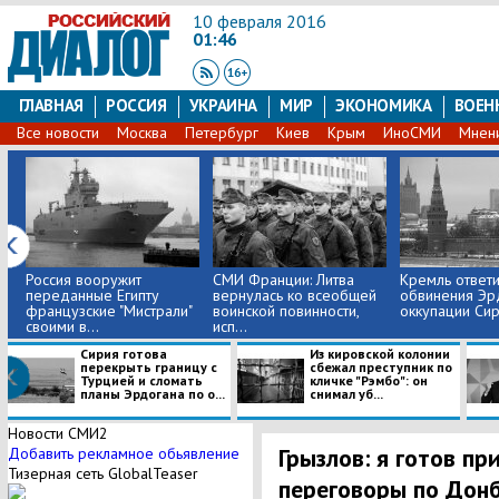
10 февраля 2016
01:46
ГЛАВНАЯ
РОССИЯ
УКРАИНА
МИР
ЭКОНОМИКА
ВОЕН
Все новости
Москва
Петербург
Киев
Крым
ИноСМИ
Мнен
Россия вооружит
СМИ Франции: Литва
Кремль ответи
переданные Египту
вернулась ко всеобщей
обвинения Эр
французские "Мистрали"
воинской повинности,
оккупации Си
своими в...
исп...
Сирия готова
Из кировской колонии
перекрыть границу с
сбежал преступник по
Турцией и сломать
кличке "Рэмбо": он
планы Эрдогана по о...
снимал уб...
Новости СМИ2
Грызлов: я готов пр
Добавить рекламное обьявление
Тизерная сеть GlobalTeaser
переговоры по Донб