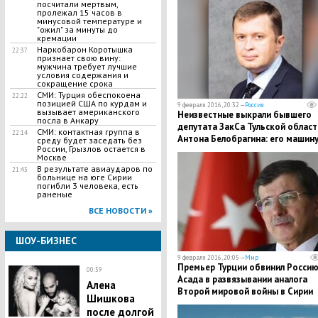
посчитали мертвым,
пролежал 15 часов в
минусовой температуре и
"ожил" за минуты до
кремации
Наркобарон Коротышка
22:37
признает свою вину:
мужчина требует лучшие
условия содержания и
сокращение срока
СМИ: Турция обеспокоена
22:22
позицией США по курдам и
9 февраля 2016, 20:32 —
Россия
вызывает американского
Неизвестные выкрали бывшего
посла в Анкару
депутата ЗакСа Тульской област
СМИ: контактная группа в
22:14
Антона Белобрагина: его машин
среду будет заседать без
России, Грызлов остается в
нашли со следами крови
Москве
В результате авиаударов по
21:43
больнице на юге Сирии
погибли 3 человека, есть
раненые
ВСЕ НОВОСТИ »
ШОУ-БИЗНЕС
9 февраля 2016, 20:05 —
Мир
Премьер Турции обвинил Россию
00:59
Асада в развязывании аналога
Алена
Второй мировой войны в Сирии
Шишкова
после долгой