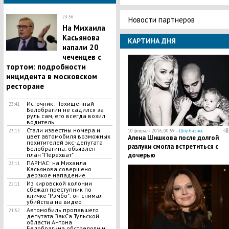
23:56
Новости партнеров
На Михаила
Касьянова
КАРТИНА ДНЯ
напали 20
чеченцев с
тортом: подробности
инцидента в московском
ресторане
Источник: Похищенный
23:41
Белобрагин не садился за
руль сам, его всегда возил
водитель
Стали известны номера и
10 февраля 2016, 00:59 —
Шоу-бизнес
23:15
цвет автомобиля возможных
Алена Шишкова после долгой
похитителей экс-депутата
разлуки смогла встретиться с
Белобрагина: объявлен
дочерью
план "Перехват"
ПАРНАС: на Михаила
23:11
Касьянова совершено
дерзкое нападение
Из кировской колонии
22:11
сбежал преступник по
кличке "Рэмбо": он снимал
убийства на видео
Автомобиль пропавшего
21:52
депутата ЗакСа Тульской
области Антона
Белобрагина обстреляли и