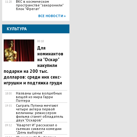
ВКС в космическом
11:20
пространстве "захоронили"
блок "Фрегат"
ВСЕ НОВОСТИ »
КУЛЬТУРА
00:10
Для
номинантов
на "Оскар"
накупили
подарки на 200 тыс.
долларов: среди них секс-
игрушки и подтяжка груди
Названы цены волшебных
18:00
вещей из мира Гарри
Поттера
Сыграть Путина мечтают
19:55
четыре актера первой
величины: режиссером
фильма станет обладатель
двух "Оскаров"
"Квартет И" рассказал о
09:52
съемках сиквела комедии
"День выборов"