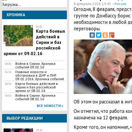
8 февраля 2016, 19:45 —
Россия
Загрузка...
Сегодня, 8 февраля, предс
ХРОНИКА
группе по Донбассу Борис 
необходимости в любой де
08:30
переговоры.
Карта боевых
действий в
Сирии и баз
российской
армии от 09.02.16
Война в Сирии. Хроника
08:00
событий 09.02.16
Главные новости и
06:30
обстановка в ДНР и ЛНР
09.02.2016. Хроника событий
Карта боевых действий в
08:30
Сирии и баз российской
армии от 08.02.16
Война в Сирии. Хроника
08:05
событий 08.02.16
Об этом он рассказал в ин
ВСЕ НОВОСТИ »
Он отметил, что работа к
назначена на 12 февраля.
ВЫБОР РЕДАКЦИИ
Кроме того, он напомнил, 
20:18