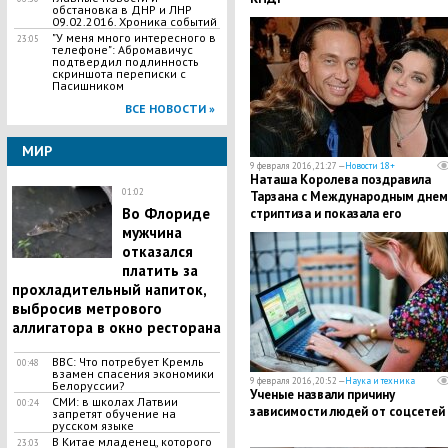
обстановка в ДНР и ЛНР
09.02.2016. Хроника событий
"У меня много интересного в
23:05
телефоне": Абромавичус
подтвердил подлинность
скриншота переписки с
Пасишником
ВСЕ НОВОСТИ »
МИР
9 февраля 2016, 21:27 —
Новости 18+
Наташа Королева поздравила
01:02
Тарзана с Международным днем
Во Флориде
стриптиза и показала его
откровенное фото
мужчина
отказался
платить за
прохладительный напиток,
выбросив метрового
аллигатора в окно ресторана
BBC: Что потребует Кремль
00:48
взамен спасения экономики
9 февраля 2016, 20:52 —
Наука и техника
Белоруссии?
Ученые назвали причину
СМИ: в школах Латвии
00:24
зависимости людей от соцсетей
запретят обучение на
русском языке
В Китае младенец, которого
23:03