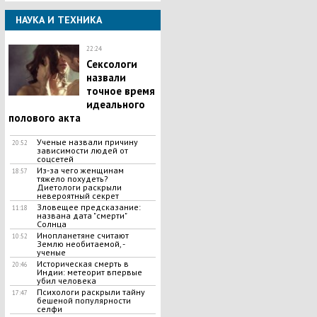
НАУКА И ТЕХНИКА
22:24
Сексологи
назвали
точное время
идеального
полового акта
Ученые назвали причину
20:52
зависимости людей от
соцсетей
Из-за чего женщинам
18:57
тяжело похудеть?
Диетологи раскрыли
невероятный секрет
Зловещее предсказание:
11:18
названа дата "смерти"
Солнца
Инопланетяне считают
10:52
Землю необитаемой, -
ученые
Историческая смерть в
20:46
Индии: метеорит впервые
убил человека
Психологи раскрыли тайну
17:47
бешеной популярности
селфи