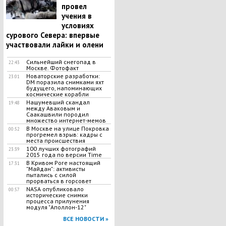
провел
учения в
условиях
сурового Севера: впервые
участвовали лайки и олени
Сильнейший снегопад в
22:43
Москве. Фотофакт
Новаторские разработки:
23:01
DM поразила снимками яхт
будущего, напоминающих
космические корабли
Нашумевший скандал
19:48
между Аваковым и
Саакашвили породил
множество интернет-мемов
В Москве на улице Покровка
00:52
прогремел взрыв: кадры с
места происшествия
100 лучших фотографий
23:39
2015 года по версии Time
В Кривом Роге настоящий
17:31
"Майдан": активисты
пытались с силой
прорваться в горсовет
NASA опубликовало
00:57
исторические снимки
процесса прилунения
модуля "Аполлон-12"
ВСЕ НОВОСТИ »