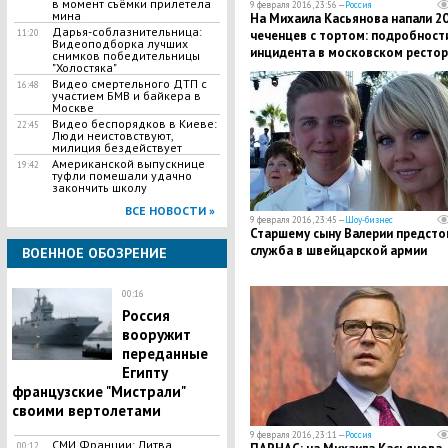
в момент съёмки прилетела
9 февраля 2016, 23:56 —
Россия
мина
На Михаила Касьянова напали 2
Дарья-соблазнительница:
чеченцев с тортом: подробност
11:20
Видеоподборка лучших
инцидента в московском рестор
снимков победительницы
"Холостяка"
Видео смертельного ДТП с
16:48
участием БМВ и байкера в
Москве
Видео беспорядков в Киеве:
22:45
Люди неистовствуют,
милиция бездействует
Американской выпускнице
19:42
туфли помешали удачно
закончить школу
ВСЕ НОВОСТИ »
9 февраля 2016, 23:45 —
Шоу-бизнес
Старшему сыну Валерии предсто
служба в швейцарской армии
ВОЕННОЕ ОБОЗРЕНИЕ
00:16
Россия
вооружит
переданные
Египту
французские "Мистрали"
своими вертолетами
9 февраля 2016, 23:11 —
Россия
СМИ Франции: Литва
00:12