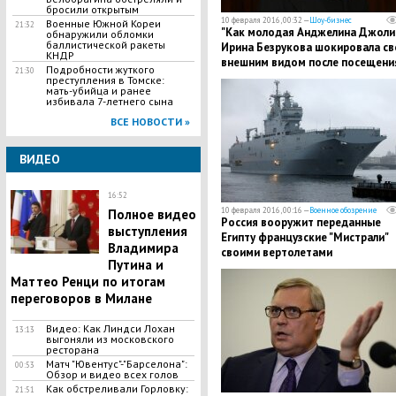
бросили открытым
10 февраля 2016, 00:32 —
Шоу-бизнес
Военные Южной Кореи
21:32
"Как молодая Анджелина Джоли"
обнаружили обломки
баллистической ракеты
Ирина Безрукова шокировала с
КНДР
внешним видом после посещени
Подробности жуткого
21:30
косметолога
преступления в Томске:
мать-убийца и ранее
избивала 7-летнего сына
ВСЕ НОВОСТИ »
ВИДЕО
16:52
10 февраля 2016, 00:16 —
Военное обозрение
Полное видео
Россия вооружит переданные
выступления
Египту французские "Мистрали"
Владимира
своими вертолетами
Путина и
Маттео Ренци по итогам
переговоров в Милане
Видео: Как Линдси Лохан
13:13
выгоняли из московского
ресторана
Матч "Ювентус"-"Барселона":
00:53
Обзор и видео всех голов
Как обстреливали Горловку:
21:51