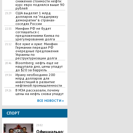
снижения стоимости нефти:
курс евро поднялся выше 90
рублей
США выделят 1 млрд
23:29
долларов на "поддержку
демократии" в странах-
соседях России
Минфин РФ не будет
22:33
соглашаться с
предложениями Киева по
урегулированию долга
Все хуже и хуже: Минфин
21:12
Германии передал РФ
очередные предложения
Украины по
реструктуризации долга
Bloomberg: нефть еще не
20:46
нащупала дно, цены упадут
до $20 за баррель
​Ирану необходимо 200
19:34
млрд долларов для
инвестиций в развитие
нефтяной промышленности
В МЭА рассказали, почему
19:26
цены на нефть снова упадут
ВСЕ НОВОСТИ »
СПОРТ
23:02
Официально: