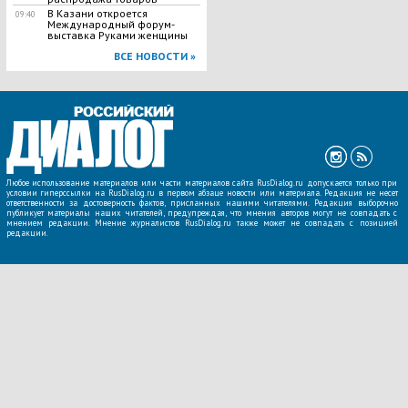
В Казани откроется
09:40
Международный форум-
выставка Руками женщины
ВСЕ НОВОСТИ »
Любое использование материалов или части материалов сайта RusDialog.ru допускается только при
условии гиперссылки на RusDialog.ru в первом абзаце новости или материала. Редакция не несет
ответственности за достоверность фактов, присланных нашими читателями. Редакция выборочно
публикует материалы наших читателей, предупреждая, что мнения авторов могут не совпадать с
мнением редакции. Мнение журналистов RusDialog.ru также может не совпадать с позицией
редакции.