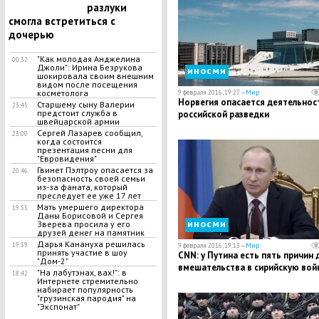
разлуки
смогла встретиться с
дочерью
"Как молодая Анджелина
00:32
Джоли": Ирина Безрукова
иносми
шокировала своим внешним
видом после посещения
косметолога
9 февраля 2016, 19:27 —
Мир
​Норвегия опасается деятельнос
Старшему сыну Валерии
23:45
предстоит служба в
российской разведки
швейцарской армии
Сергей Лазарев сообщил,
23:00
когда состоится
презентация песни для
"Евровидения"
Гвинет Пэлтроу опасается за
20:46
безопасность своей семьи
из-за фаната, который
преследует ее уже 17 лет
Мать умершего директора
19:55
Даны Борисовой и Сергея
иносми
Зверева просила у его
друзей денег на памятник
Дарья Канануха решилась
19:39
9 февраля 2016, 19:13 —
Мир
принять участие в шоу
CNN: у Путина есть пять причин 
"Дом-2"
вмешательства в сирийскую вой
"На лабутэнах, вах!": в
18:42
Интернете стремительно
набирает популярность
"грузинская пародия" на
"Экспонат"