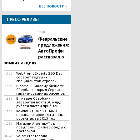
ВСЕ НОВОСТИ »
ПРЕСС-РЕЛИЗЫ
17:40
Февральские
предложения:
АвтоПрофи
рассказал о
зимних акциях
WebPromoExperts SEO Day
17:10
соберет ведущих
специалистов отрасли
В помощь малому бизнесу:
13:10
Сбербанк открыл Сервис
гарантированных расчетов
В январе Сбербанк
16:30
заработал почти 30 млрд
рублей чистой прибыли
Компания DDoS-GUARD
11:50
проанализировала данные
ddos-атак за 2015 год
Магазин Атлетик-Фуд
10:30
предложил фитнес-обеды с
доставкой
Velar: стартовала
09:40
распродажа товаров