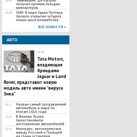
"Выживший" Ди Каприо
10:04
получил премию Гильдии
киноактеров
СМИ: В мире Гарри Поттера
20:38
прошло открытие четырех
новых школ волшебства
ВСЕ НОВОСТИ »
АВТО
16:48
Tata Motors,
владеющая
брендами
Jaguar и Land
Rover, представит новую
модель авто имени "вируса
Зика"
Назван самый продаваемый
00:12
автомобиль в мире по
итогам 2015 года
В Японии Toyota
12:45
приостановила
изготовление автомобилей
Минтранс: автоперевозки
22:19
между Россией и Польшей
на грани остановки