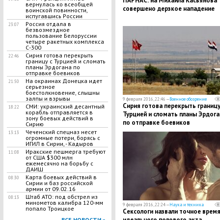
ПАРНАС: на Михаила Касьянова
вернулась ко всеобщей
совершено дерзкое нападение
воинской повинности,
испугавшись России
Россия отдала в
23:07
безвозмездное
пользование Белоруссии
четыре ракетных комплекса
С-300
Сирия готова перекрыть
22:46
границу с Турцией и сломать
планы Эрдогана по
отправке боевиков
На окраинах Донецка идет
21:50
серьезное
боестолкновение, слышны
залпы и взрывы
9 февраля 2016, 22:46 —
Военное обозрение
Сирия готова перекрыть границу
СМИ: украинский десантный
18:22
корабль отправляется в
Турцией и сломать планы Эрдога
зону боевых действий в
по отправке боевиков
Сирию
Чеченский спецназ несет
13:13
огромные потери, борясь с
ИГИЛ в Сирии, - Кадыров
Иракские пешмерга требуют
11:08
от США $300 млн
ежемесячно на борьбу с
ДАИШ
Карта боевых действий в
08:30
Сирии и баз российской
армии от 09.02.16
Штаб АТО: под обстрел из
08:13
минометов калибра 120-мм
9 февраля 2016, 22:24 —
Наука и техника
попало Троицкое
Сексологи назвали точное врем
идеального полового акта
ВСЕ НОВОСТИ »