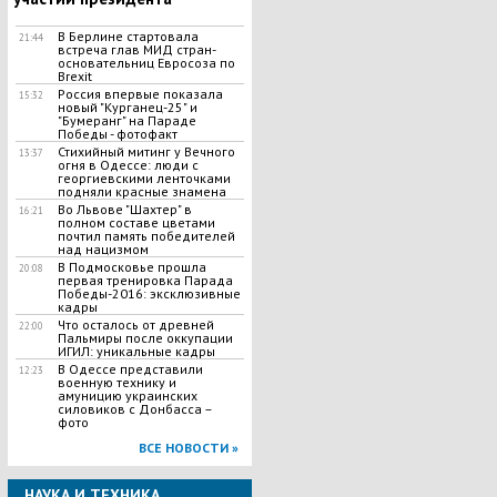
В Берлине стартовала
21:44
встреча глав МИД стран-
основательниц Евросоза по
Brexit
Россия впервые показала
15:32
новый "Курганец-25" и
"Бумеранг" на Параде
Победы - фотофакт
Стихийный митинг у Вечного
13:37
огня в Одессе: люди с
георгиевскими ленточками
подняли красные знамена
Во Львове "Шахтер" в
16:21
полном составе цветами
почтил память победителей
над нацизмом
В Подмосковье прошла
20:08
первая тренировка Парада
Победы-2016: эксклюзивные
кадры
Что осталось от древней
22:00
Пальмиры после оккупации
ИГИЛ: уникальные кадры
В Одессе представили
12:23
военную технику и
амуницию украинских
силовиков с Донбасса –
фото
ВСЕ НОВОСТИ »
НАУКА И ТЕХНИКА