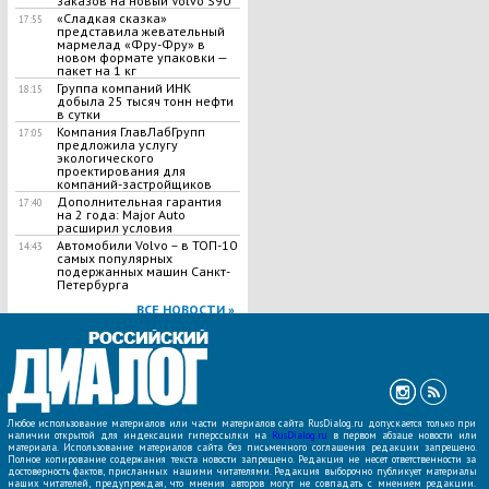
заказов на новый Volvo S90
«Сладкая сказка»
17:55
представила жевательный
мармелад «Фру-Фру» в
новом формате упаковки —
пакет на 1 кг
Группа компаний ИНК
18:15
добыла 25 тысяч тонн нефти
в сутки
Компания ГлавЛабГрупп
17:05
предложила услугу
экологического
проектирования для
компаний-застройщиков
Дополнительная гарантия
17:40
на 2 года: Major Auto
расширил условия
Автомобили Volvo – в ТОП-10
14:43
самых популярных
подержанных машин Санкт-
Петербурга
ВСЕ НОВОСТИ »
Любое использование материалов или части материалов сайта RusDialog.ru допускается только при
наличии открытой для индексации гиперссылки на
RusDialog.ru
в первом абзаце новости или
материала. Использование материалов сайта без письменного соглашения редакции запрещено.
Полное копирование содержания текста новости запрещено. Редакция не несет ответственности за
достоверность фактов, присланных нашими читателями. Редакция выборочно публикует материалы
наших читателей, предупреждая, что мнения авторов могут не совпадать с мнением редакции.