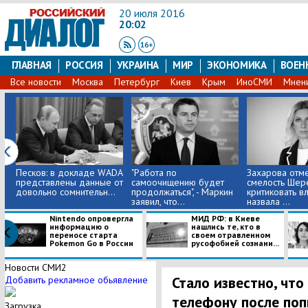
20 июля 2016
20:02
ГЛАВНАЯ
РОССИЯ
УКРАИНА
МИР
ЭКОНОМИКА
ВОЕН
Все новости
Москва
Петербург
Киев
Крым
ИноСМИ
Мнен
Песков: в докладе WADA
"Работа по
Захарова отм
представлены данные от
самоочищению будет
смелость Шер
довольно сомнительн...
продолжаться", - Маркин
критиковать вл
заявил, что...
назвала ...
Nintendo опровергла
МИД РФ: в Киеве
информацию о
нашлись те, кто в
переносе старта
своем отравленном
Pokemon Go в России
русофобией сознани...
Новости СМИ2
Стало известно, что
Добавить рекламное обьявление
телефону после поп
Загрузка...