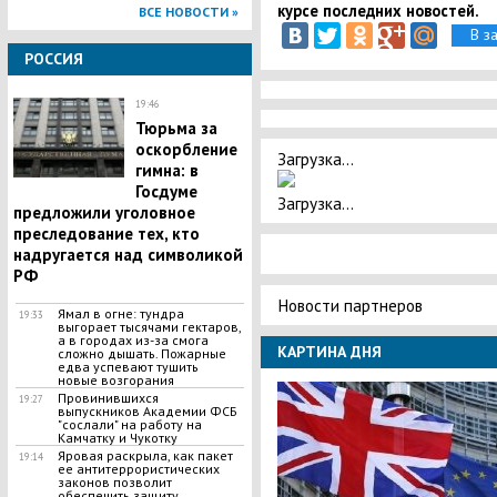
курсе последних новостей.
ВСЕ НОВОСТИ »
В з
РОССИЯ
19:46
Тюрьма за
оскорбление
Загрузка...
гимна: в
Госдуме
Загрузка...
предложили уголовное
преследование тех, кто
надругается над символикой
РФ
Новости партнеров
Ямал в огне: тундра
19:33
выгорает тысячами гектаров,
а в городах из-за смога
КАРТИНА ДНЯ
сложно дышать. Пожарные
едва успевают тушить
новые возгорания
Провинившихся
19:27
выпускников Академии ФСБ
"сослали" на работу на
Камчатку и Чукотку
Яровая раскрыла, как пакет
19:14
ее антитеррористических
законов позволит
обеспечить защиту