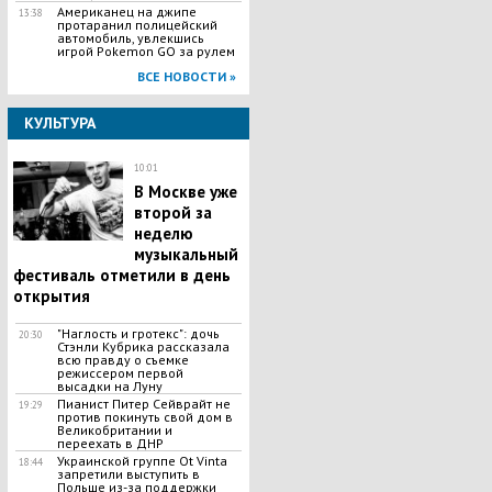
Американец на джипе
13:38
протаранил полицейский
автомобиль, увлекшись
игрой Pokemon GO за рулем
ВСЕ НОВОСТИ »
КУЛЬТУРА
10:01
В Москве уже
второй за
неделю
музыкальный
фестиваль отметили в день
открытия
"Наглость и гротекс": дочь
20:30
Стэнли Кубрика рассказала
всю правду о съемке
режиссером первой
высадки на Луну
Пианист Питер Сейврайт не
19:29
против покинуть свой дом в
Великобритании и
переехать в ДНР
Украинской группе Ot Vinta
18:44
запретили выступить в
Польше из-за поддержки