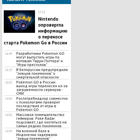
17:13
Nintendo
опровергла
информацию
о переносе
старта Pokemon Go в России
Разработчики Pokemon GO
16:49
могут выпустить игры по
мотивам "Гарри Поттера" и
"Игры престолов"
В Белоруссии предупредили
16:19
"ловцов покемонов" о
смертельной опасности
Pokemon GO в России:
16:02
выход игры перенесен из-за
загруженности серверов -
СМИ
Роспотребнадзор совместно
14:45
с психологами проверит
последствия от игры в
Pokemon GO
Массовое помешательство
14:42
геймеров: Poke Radar
подскажет, где охотиться на
самых редких покемонов
На военной базе в
14:19
Индонезии задержали
"ловца покемонов"