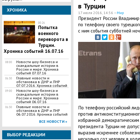
в Турции
ХРОНИКА
17 июля 2016, 14:56 —
Мир
Президент России Владимир П
00:26
по телефону своего турецког
Попытка
с ним события субботней ноч
военного
переворота в
Турции.
Хроника событий 16.07.16
Новости шоу-бизнеса и
08:00
скандальные истории в
России и мире. Хроника
событий 07.07.16
Главные новости и
06:30
обстановка в ДНР и ЛНР
07.07.2016. Хроника событий
Новости шоу-бизнеса и
09:00
скандальные истории в
России и мире. Хроника
событий 06.07.16
По телефону российский лиде
Главные новости и
06:30
обстановка в ДНР и ЛНР
против антиконституционного
06.07.2016. Хроника событий
избранной демократическим 
ВСЕ НОВОСТИ »
президента Турции не допуст
выразив искреннее соболезно
ВЫБОР РЕДАКЦИИ
несколько сот человек в ход