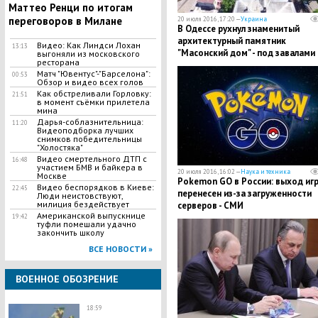
Маттео Ренци по итогам
переговоров в Милане
20 июля 2016, 17:20 —
Украина
В Одессе рухнул знаменитый
архитектурный памятник
Видео: Как Линдси Лохан
13:13
"Масонский дом" - под завалами
выгоняли из московского
ресторана
находятся люди
Матч "Ювентус"-"Барселона":
00:53
Обзор и видео всех голов
Как обстреливали Горловку:
21:51
в момент съёмки прилетела
мина
Дарья-соблазнительница:
11:20
Видеоподборка лучших
снимков победительницы
"Холостяка"
Видео смертельного ДТП с
16:48
участием БМВ и байкера в
20 июля 2016, 16:02 —
Наука и техника
Москве
Pokemon GO в России: выход иг
Видео беспорядков в Киеве:
22:45
перенесен из-за загруженности
Люди неистовствуют,
милиция бездействует
серверов - СМИ
Американской выпускнице
19:42
туфли помешали удачно
закончить школу
ВСЕ НОВОСТИ »
ВОЕННОЕ ОБОЗРЕНИЕ
18:59