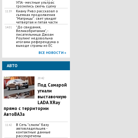
УПА - местные ультрас
грозились сжечь сцену
Киану Ривз рассказал о
11:39
съемках продолжения
"Матрицы": свет увидят
четвертая и пятая части
"До свидания,
14:01
Великобритания", -
писательница Джоан
Роулинг недовольна
итогами референдума о
выходе страны из ЕС
ВСЕ НОВОСТИ »
АВТО
20:42
Под Самарой
угнали
выставочную
LADA XRay
прямо с территории
АвтоВАЗа
В Сеть "слили" базу
11:42
автовладельцев -
контактные данные
рассекречены