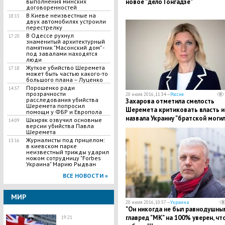
новое "дело Гонгадзе"
выполнения минских
договоренностей
В Киеве неизвестные на
18:15
двух автомобилях устроили
перестрелку
В Одессе рухнул
17:20
знаменитый архитектурный
памятник "Масонский дом" -
под завалами находятся
люди
Жуткое убийство Шеремета
17:18
может быть частью какого-то
большого плана – Луценко
Порошенко ради
14:57
прозрачности
20 июля 2016, 11:34 —
Россия
расследования убийства
Захарова отметила смелость
Шеремета попросил
Шеремета критиковать власть и
помощи у ФБР и Европола
назвала Украину "братской моги
Шкиряк озвучил основные
14:09
версии убийства Павла
журналистов"
Шеремета
Журналисты под прицелом:
13:16
в киевском парке
неизвестный трижды ударил
ножом сотрудницу "Forbes
Украина" Марию Рыдван
ВСЕ НОВОСТИ »
МИР
20 июля 2016, 10:57 —
Украина
"Он никогда не был равнодушным"
главред "МК" на 100% уверен, чт
19:21