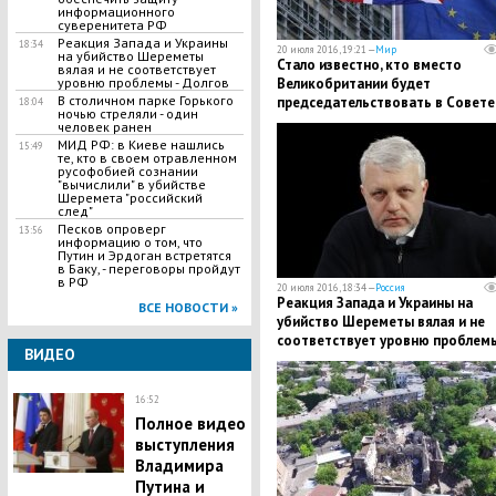
информационного
суверенитета РФ
Реакция Запада и Украины
18:34
20 июля 2016, 19:21 —
Мир
на убийство Шереметы
Стало известно, кто вместо
вялая и не соответствует
Великобритании будет
уровню проблемы - Долгов
В столичном парке Горького
председательствовать в Совете
18:04
ночью стреляли - один
человек ранен
МИД РФ: в Киеве нашлись
15:49
те, кто в своем отравленном
русофобией сознании
"вычислили" в убийстве
Шеремета "российский
след"
Песков опроверг
13:56
информацию о том, что
Путин и Эрдоган встретятся
в Баку, - переговоры пройдут
в РФ
20 июля 2016, 18:34 —
Россия
Реакция Запада и Украины на
ВСЕ НОВОСТИ »
убийство Шереметы вялая и не
соответствует уровню проблемы
ВИДЕО
Долгов
16:52
Полное видео
выступления
Владимира
Путина и