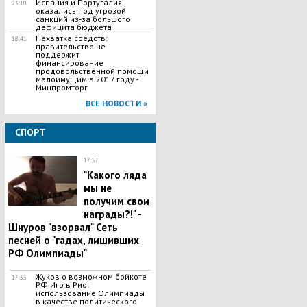
Испания и Португалия
23:10
оказались под угрозой
санкций из-за большого
дефицита бюджета
Нехватка средств:
18:41
правительство не
поддержит
финансирование
продовольственной помощи
малоимущим в 2017 году -
Минпромторг
ВСЕ НОВОСТИ »
СПОРТ
17:57
"Какого ляда
мы не
получим свои
награды?!" -
Шнуров "взорвал" Сеть
песней о "гадах, лишивших
РФ Олимпиады"
Жуков о возможном бойкоте
17:33
РФ Игр в Рио:
использование Олимпиады
в качестве политического