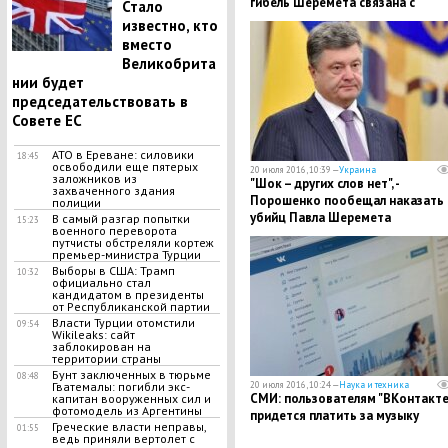
гибель Шеремета связана с
Стало
журналистской деятельностью
известно, кто
вместо
Великобрита
нии будет
председательствовать в
Совете ЕС
АТО в Ереване: силовики
18:45
освободили еще пятерых
20 июля 2016, 10:39 —
Украина
заложников из
"Шок – других слов нет", -
захваченного здания
Порошенко пообещал наказать
полиции
убийц Павла Шеремета
В самый разгар попытки
15:23
военного переворота
путчисты обстреляли кортеж
премьер-министра Турции
Выборы в США: Трамп
10:32
официально стал
кандидатом в президенты
от Республиканской партии
Власти Турции отомстили
09:54
Wikileaks: сайт
заблокирован на
территории страны
Бунт заключенных в тюрьме
08:48
20 июля 2016, 10:24 —
Наука и техника
Гватемалы: погибли экс-
СМИ: пользователям "ВКонтакте
капитан вооруженных сил и
фотомодель из Аргентины
придется платить за музыку
Греческие власти неправы,
01:55
ведь приняли вертолет с