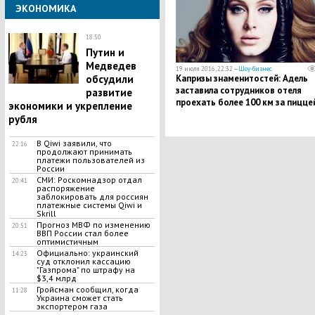
ЭКОНОМИКА
18:50
Путин и
Медведев
19 июля 2016, 22:32 —
Шоу-бизнес
Капризы знаменитостей: Адель
обсудили
заставила сотрудников отеля
развитие
проехать более 100 км за пицце
экономики и укрепление
рубля
В Qiwi заявили, что
22:16
продолжают принимать
платежи пользователей из
России
СМИ: Роскомнадзор отдал
20:41
распоряжение
заблокировать для россиян
платежные системы Qiwi и
Skrill
Прогноз МВФ по изменению
20:51
ВВП России стал более
оптимистичным
Официально: украинский
14:23
суд отклонил кассацию
"Газпрома" по штрафу на
$3,4 млрд
Гройсман сообщил, когда
11:28
Украина сможет стать
экспортером газа