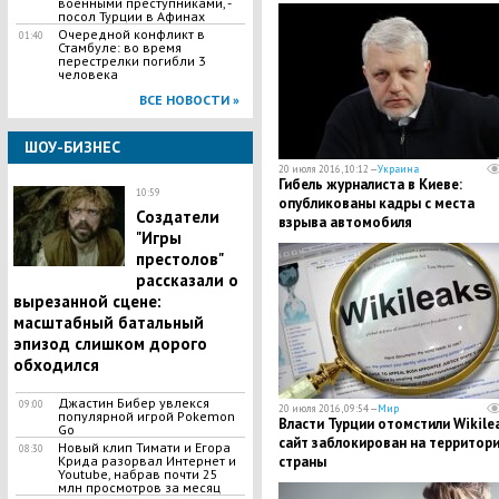
военными преступниками, -
посол Турции в Афинах
Очередной конфликт в
01:40
Стамбуле: во время
перестрелки погибли 3
человека
ВСЕ НОВОСТИ »
ШОУ-БИЗНЕС
20 июля 2016, 10:12 —
Украина
Гибель журналиста в Киеве:
10:59
опубликованы кадры с места
​Создатели
взрыва автомобиля
"Игры
престолов"
рассказали о
вырезанной сцене:
масштабный батальный
эпизод слишком дорого
обходился
Джастин Бибер увлекся
09:00
20 июля 2016, 09:54 —
Мир
популярной игрой Pokemon
Власти Турции отомстили Wikilea
Go
сайт заблокирован на территор
Новый клип Тимати и Егора
08:30
страны
Крида разорвал Интернет и
Youtube, набрав почти 25
млн просмотров за месяц