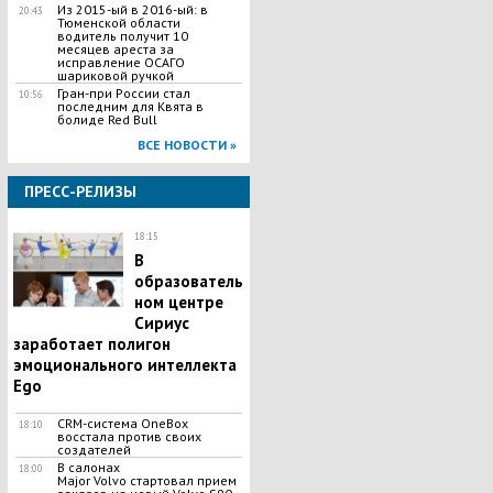
Из 2015-ый в 2016-ый: в
20:43
Тюменской области
водитель получит 10
месяцев ареста за
исправление ОСАГО
шариковой ручкой
Гран-при России стал
10:56
последним для Квята в
болиде Red Bull
ВСЕ НОВОСТИ »
ПРЕСС-РЕЛИЗЫ
18:15
В
образователь
ном центре
Сириус
заработает полигон
эмоционального интеллекта
Ego
CRM-система OneBox
18:10
восстала против своих
создателей
В салонах
18:00
Major Volvo стартовал прием