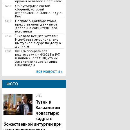
оружия осталось в прошлом
ОКР утвердил состав
16:17
сборной, который
отправится на Олимпиаду в
Рио
Песков: в докладе WADA
14:17
представлены данные от
довольно сомнительного
источника
“Сказала все, что хотела”:
22:59
Исинбаева эмоционально
выступила в суде по делу о
допинге
ФИФА продолжает
22:36
подготовку к ЧМ-2018 в РФ
и напоминает МОК, что их
заявление касается лишь
Олимпиады
ВСЕ НОВОСТИ »
ФОТО
14:31
Путин в
Валаамском
монастыре:
кадры с
божественной литургии при
участии президента