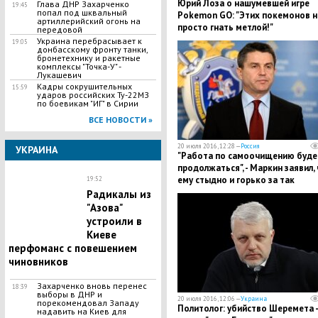
Юрий Лоза о нашумевшей игре
Глава ДНР Захарченко
19:45
попал под шквальный
Pokemon GO: "Этих покемонов 
артиллерийский огонь на
просто гнать метлой!"
передовой
Украина перебрасывает к
19:05
донбасскому фронту танки,
бронетехнику и ракетные
комплексы "Точка-У" -
Лукашевич
Кадры сокрушительных
15:59
ударов российских Ту-22МЗ
по боевикам "ИГ" в Сирии
ВСЕ НОВОСТИ »
20 июля 2016, 12:28 —
Россия
УКРАИНА
"Работа по самоочищению буде
продолжаться", - Маркин заявил,
ему стыдно и горько за так
19:52
называемых коллег из СК
Радикалы из
"Азова"
устроили в
Киеве
перфоманс с повешением
чиновников
Захарченко вновь перенес
18:39
выборы в ДНР и
20 июля 2016, 12:06 —
Украина
порекомендовал Западу
Политолог: убийство Шеремета -
надавить на Киев для