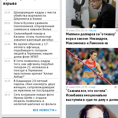
взрыва
Шокирующие кадры с места
10:33
убийства журналиста
Шеремета в Киеве
Ольга Бузова удивила
00:05
поклонников откровенным
снимком в нижнем белье
20 июля 2016, 00:14 —
Россия
​Сильнейший пожар в
Миллион долларов за "отмазку"
22:16
Казани: огонь полностью
вора в законе: Никандров,
охватил вахтовый автобус
Максименко и Ламонов из
Во время обысков у 17-
10:44
летнего афганца,
руководства СК по Москве - на
порубившего топором
скамье подсудимых
людей в Германии, нашли
дома флаг ИГИЛ
В Сети появились кадры
10:35
того, как афганец порубил
топором 21 человека в
поезде в Германии:
преступник кричал "Аллах
Акбар!"
В Башкирии 20-летний
10:29
парень сбил насмерть двух
женщин, сопровождающие
19 июля 2016, 22:59 —
Спорт
их мужчины не пострадали
“Сказала все, что хотела”:
Сеть взорвали новые фото
Исинбаева эмоционально
18:51
Ирины Шейк с отдыха:
выступила в суде по делу о допи
модель появилась в
нелепой шапочке из фольги
ВСЕ НОВОСТИ »