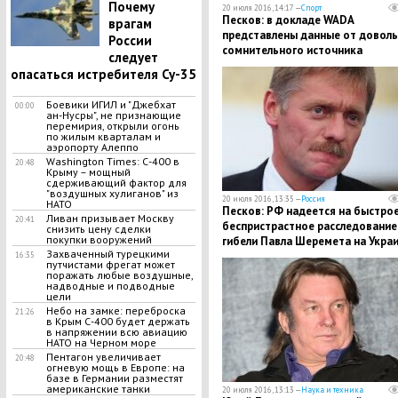
Почему
20 июля 2016, 14:17 —
Спорт
Песков: в докладе WADA
врагам
представлены данные от довол
России
сомнительного источника
следует
опасаться истребителя Су-35
Боевики ИГИЛ и "Джебхат
00:00
ан-Нусры", не признающие
перемирия, открыли огонь
по жилым кварталам и
аэропорту Алеппо
Washington Times: С-400 в
20:48
Крыму – мощный
сдерживающий фактор для
"воздушных хулиганов" из
20 июля 2016, 13:35 —
Россия
НАТО
Песков: РФ надеется на быстрое
Ливан призывает Москву
20:41
беспристрастное расследование
снизить цену сделки
покупки вооружений
гибели Павла Шеремета на Укра
Захваченный турецкими
16:35
путчистами фрегат может
поражать любые воздушные,
надводные и подводные
цели
Небо на замке: переброска
21:26
в Крым С-400 будет держать
в напряжении всю авиацию
НАТО на Черном море
Пентагон увеличивает
20:48
огневую мощь в Европе: на
базе в Германии разместят
американские танки
20 июля 2016, 13:13 —
Наука и техника