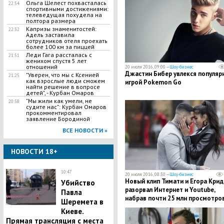
Ольга Шелест похвасталась
22:54
спортивными достижениями:
телеведущая похудела на
полтора размера
Капризы знаменитостей:
22:32
Адель заставила
сотрудников отеля проехать
более 100 км за пиццей
Леди Гага рассталась с
21:51
женихом спустя 5 лет
отношений
20 июля 2016, 09:00 —
Шоу-бизнес
Джастин Бибер увлекся популяр
"Уверен, что мы с Ксенией
21:25
как взрослые люди сможем
игрой Pokemon Go
найти решение в вопросе
детей", - Курбан Омаров
"Мы жили как умели, не
20:58
судите нас": Курбан Омаров
прокомментировал
заявление Бородиной
ВСЕ НОВОСТИ »
НОВОСТИ 18+
10:47
20 июля 2016, 08:30 —
Шоу-бизнес
Новый клип Тимати и Егора Крид
Убийство
разорвал Интернет и Youtube,
Павла
набрав почти 25 млн просмотров
Шеремета в
месяц
Киеве.
Прямая трансляция с места