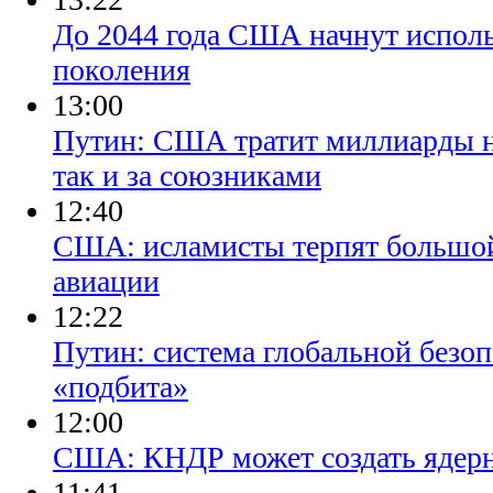
​До 2044 года США начнут испол
поколения
13:00
​Путин: США тратит миллиарды н
так и за союзниками
12:40
​США: исламисты терпят большой
авиации
12:22
​Путин: система глобальной безо
«подбита»
12:00
​США: КНДР может создать ядер
11:41