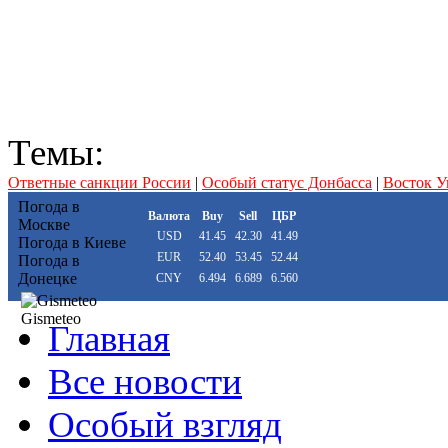
Темы:
Ответные санкции России
|
Особый статус Донбасса
|
Восток 
Погода в
Валюта
Buy
Sell
ЦБР
Москве
USD
41.45
42.30
41.49
Погода в Киеве
EUR
52.40
53.45
52.44
Погода в
Донецке
CNY
6.494
6.689
6.560
Gismeteo
Главная
Все новости
Особый взгляд