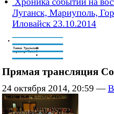
Хроника событий на вос
Луганск, Мариуполь, Гор
Иловайск 23.10.2014
Танки. Уральский
характер. Часть 1
Прямая трансляция Со
В ДНР
официально
переходят на
донецкое время
24 октября 2014, 20:59 —
В
Владимир Путин
признал, что
помог бежать
Януковичу