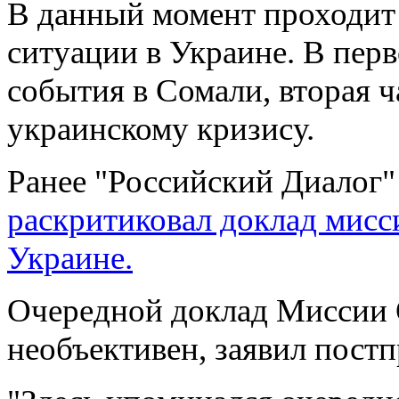
В данный момент проходит
Владимир Путин
встретился с
принцем ОАЭ
ситуации в Украине. В пер
Гитлер и
события в Сомали, вторая ч
Муссолини
рекламируют
сливки в
украинскому кризису.
Швейцарии
​Специалисты
будут тестировать
Ранее "Российский Диалог"
связь с МКС
налаженную через
новейшие с...
раскритиковал доклад мисс
​К концу 2015 года
Украине.
завершится
испытание
новейшей версии
бронемашины «Т...
Очередной доклад Миссии 
Шойгу: учения
"Восток-2014"
необъективен, заявил пос
показали наши
слабые и сильные
стороны
Подробности