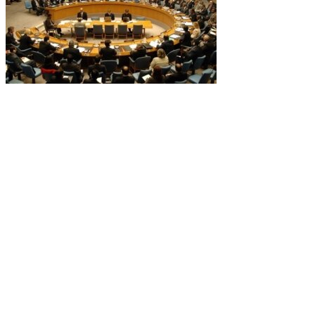
Турция не будет
вводить санкции в
отношении России
Вслед за
Сбербанком в суд
ЕС может
обратиться и
Внешэкономбанк
Вечер с
Владимиром
Соловьевым. Эфир
от 23.10.2014.
Прямая видео-
трансл...
На текущем
Саммите ЕС не
собираются
обсуждать просьбу
Украины об
очере...
В центре
французского
Лилля
футбольные
фанаты дерутся с
полицией