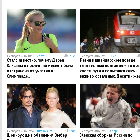
13 августа 2016, 10:10 —
Спорт
2138
13 августа 2016, 09:54 —
Мир
Стало известно, почему Дарья
Резня в швейцарском поезде:
Клишина в последний момент была
неизвестный вонзал нож во все
отстранена от участия в
своем пути и попытался сжечь
Олимпиаде…
заживо остальных. Десятки же
13 августа 2016, 09:32 —
Шоу-бизнес
888
13 августа 2016, 09:25 —
Спорт
Шокирующие обвинения Эмбер
Женская сборная России по