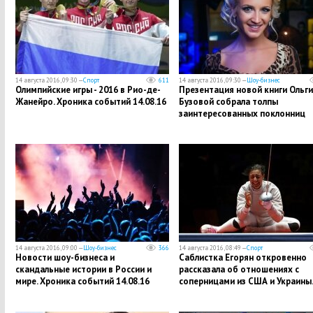
14 августа 2016, 09:30 —
Спорт
611
14 августа 2016, 09:30 —
Шоу-бизнес
Олимпийские игры - 2016 в Рио-де-
Презентация новой книги Ольги
Жанейро. Хроника событий 14.08.16
Бузовой собрала толпы
заинтересованных поклонниц
14 августа 2016, 09:00 —
Шоу-бизнес
366
14 августа 2016, 08:49 —
Спорт
Новости шоу-бизнеса и
Саблистка Егорян откровенно
скандальные истории в России и
рассказала об отношениях с
мире. Хроника событий 14.08.16
соперницами из США и Украин