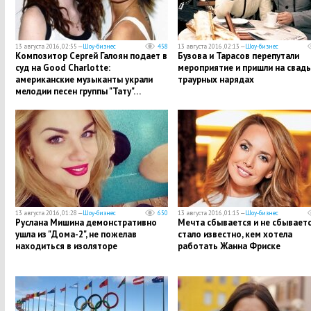
13 августа 2016, 02:55 —
Шоу-бизнес
458
13 августа 2016, 02:13 —
Шоу-бизнес
Композитор Сергей Галоян подает в
Бузова и Тарасов перепутали
суд на Good Charlotte:
мероприятие и пришли на свадь
американские музыканты украли
траурных нарядах
мелодии песен группы "Тату"…
13 августа 2016, 01:28 —
Шоу-бизнес
650
13 августа 2016, 01:15 —
Шоу-бизнес
Руслана Мишина демонстративно
Мечта сбывается и не сбываетс
ушла из "Дома-2", не пожелав
стало известно, кем хотела
находиться в изоляторе
работать Жанна Фриске