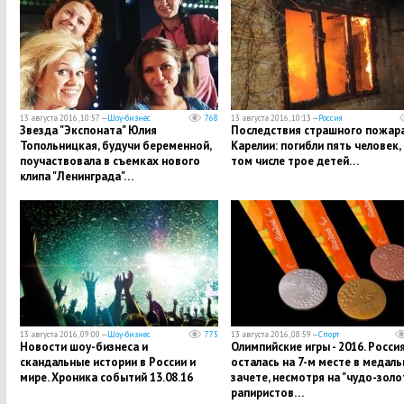
13 августа 2016, 10:57 —
Шоу-бизнес
768
13 августа 2016, 10:13 —
Россия
Звезда "Экспоната" Юлия
Последствия страшного пожара
Топольницкая, будучи беременной,
Карелии: погибли пять человек, 
поучаствовала в съемках нового
том числе трое детей…
клипа "Ленинграда"…
13 августа 2016, 09:00 —
Шоу-бизнес
775
13 августа 2016, 08:59 —
Спорт
Новости шоу-бизнеса и
Олимпийские игры - 2016. Росси
скандальные истории в России и
осталась на 7-м месте в медал
мире. Хроника событий 13.08.16
зачете, несмотря на "чудо-золо
рапиристов…