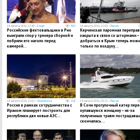
14 августа 2016, 12:38 —
Спорт
902
14 августа 2016, 12:03 —
Россия
Российские фехтовальщики в Рио
Керченская паромная переправ
выиграли спор у тренера сборной и
закрыта в связи со штормами –
побрили его наголо перед
добраться в Крым теперь мож
камерой…
только по воздуху…
14 августа 2016, 11:02 —
Экономика
216
14 августа 2016, 10:21 —
Россия
Россия в рамках сотрудничества с
В Сочи прогулочный катер пере
Ираном планирует построить для
купавшуюся женщину – из-за
республики две новые АЭС…
полученных травм пострадавш
скончалась…