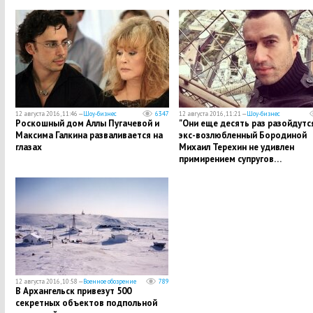
12 августа 2016, 11:46 —
Шоу-бизнес
6347
12 августа 2016, 11:21 —
Шоу-бизнес
Роскошный дом Аллы Пугачевой и
"Они еще десять раз разойдутся
Максима Галкина разваливается на
экс-возлюбленный Бородиной
глазах
Михаил Терехин не удивлен
примирением супругов…
12 августа 2016, 10:58 —
Военное обозрение
789
В Архангельск привезут 500
секретных объектов подпольной