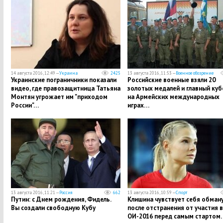
14 августа 2016, 12:49 —
Украина
2425
13 августа 2016, 11:53 —
Военное обозрение
Украинские пограничники показали
Российские военные взяли 20
видео, где правозащитница Татьяна
золотых медалей и главный куб
Монтян угрожает им "приходом
на Армейских международных
России"…
играх…
13 августа 2016, 11:21 —
Россия
662
13 августа 2016, 10:59 —
Спорт
Путин: с Днем рождения, Фидель.
Клишина чувствует себя обман
Вы создали свободную Кубу
после отстранения от участия в
ОИ-2016 перед самым стартом