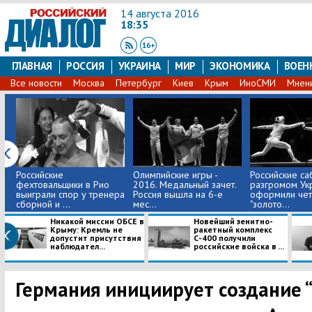
14 августа 2016
18:35
ГЛАВНАЯ
РОССИЯ
УКРАИНА
МИР
ЭКОНОМИКА
ВОЕН
Все новости
Москва
Петербург
Киев
Крым
ИноСМИ
Мнен
Российские
Олимпийские игры -
Российские са
фехтовальщики в Рио
2016. Медальный зачет.
разгромом Ук
выиграли спор у тренера
Россия вышла на 6-е
оформили чет
сборной и ...
мес...
"золото...
Никакой миссии ОБСЕ в
Новейший зенитно-
Крыму: Кремль не
ракетный комплекс
допустит присутствия
С-400 получили
наблюдател...
российские войска в ...
Германия инициирует создание 