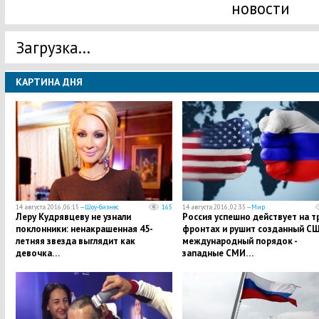
новости
Загрузка...
КАРТИНА ДНЯ
14 августа 2016, 06:15 —
Шоу-бизнес
165
14 августа 2016, 02:35 —
Мир
Леру Кудрявцеву не узнали
Россия успешно действует на т
поклонники: ненакрашенная 45-
фронтах и рушит созданный С
летняя звезда выглядит как
международный порядок -
девочка…
западные СМИ…