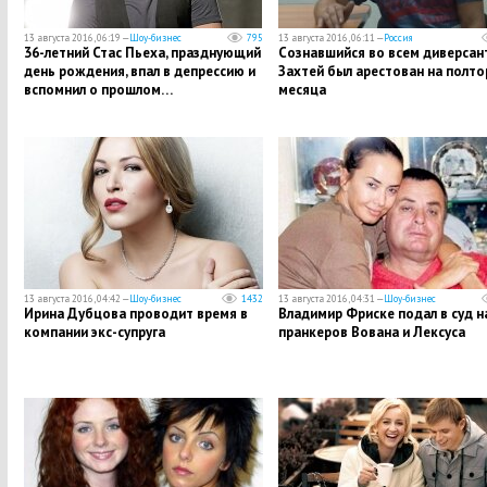
13 августа 2016, 06:19 —
Шоу-бизнес
795
13 августа 2016, 06:11 —
Россия
36-летний Стас Пьеха, празднующий
Сознавшийся во всем диверсан
день рождения, впал в депрессию и
Захтей был арестован на полто
вспомнил о прошлом…
месяца
13 августа 2016, 04:42 —
Шоу-бизнес
1432
13 августа 2016, 04:31 —
Шоу-бизнес
Ирина Дубцова проводит время в
Владимир Фриске подал в суд н
компании экс-супруга
пранкеров Вована и Лексуса