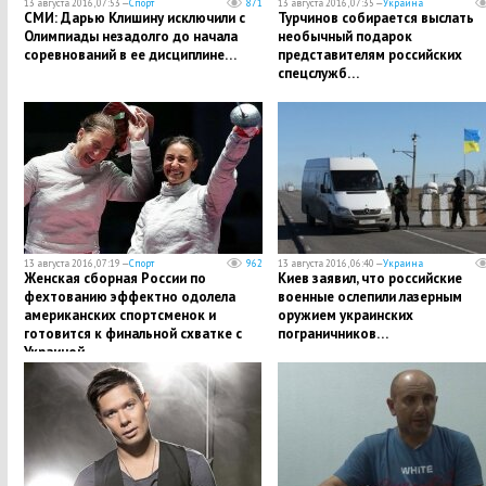
13 августа 2016, 07:53 —
Спорт
871
13 августа 2016, 07:35 —
Украина
СМИ: Дарью Клишину исключили с
Турчинов собирается выслать
Олимпиады незадолго до начала
необычный подарок
соревнований в ее дисциплине…
представителям российских
спецслужб…
13 августа 2016, 07:19 —
Спорт
962
13 августа 2016, 06:40 —
Украина
Женская сборная России по
Киев заявил, что российские
фехтованию эффектно одолела
военные ослепили лазерным
американских спортсменок и
оружием украинских
готовится к финальной схватке с
пограничников…
Украиной…