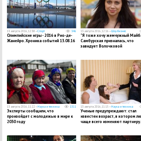
13 августа 2016, 12:38 —
Спорт
346
13 августа 2016, 12:16 —
Шоу-бизнес
Олимпийские игры - 2016 в Рио-де-
"Я тоже хочу жемчужный Майбах
Жанейро. Хроника событий 13.08.16
Самбурская призналась, что
завидует Волочковой
13 августа 2016, 11:22 —
Наука и техника
1311
13 августа 2016, 11:15 —
Наука и техника
Эксперты сообщили, что
Ученые предупреждают: стал
произойдет с молодежью в мире к
известен возраст, в котором л
2030 году
чаще всего изменяют партнер