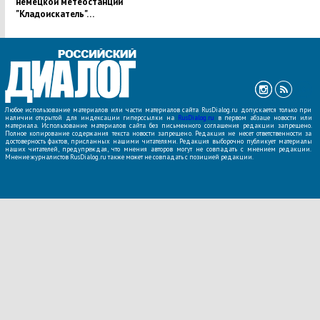
немецкой метеостанции
"Кладоискатель"…
Любое использование материалов или части материалов сайта RusDialog.ru допускается только при
наличии открытой для индексации гиперссылки на
RusDialog.ru
в первом абзаце новости или
материала. Использование материалов сайта без письменного соглашения редакции запрещено.
Полное копирование содержания текста новости запрещено. Редакция не несет ответственности за
достоверность фактов, присланных нашими читателями. Редакция выборочно публикует материалы
наших читателей, предупреждая, что мнения авторов могут не совпадать с мнением редакции.
Мнение журналистов RusDialog.ru также может не совпадать с позицией редакции.