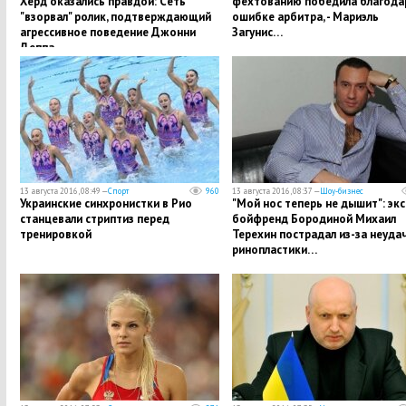
Херд оказались правдой: Сеть
фехтованию победила благода
"взорвал" ролик, подтверждающий
ошибке арбитра, - Мариэль
агрессивное поведение Джонни
Загунис…
Деппа…
13 августа 2016, 08:49 —
Спорт
960
13 августа 2016, 08:37 —
Шоу-бизнес
Украинские синхронистки в Рио
"Мой нос теперь не дышит": экс
станцевали стриптиз перед
бойфренд Бородиной Михаил
тренировкой
Терехин пострадал из-за неуда
ринопластики…