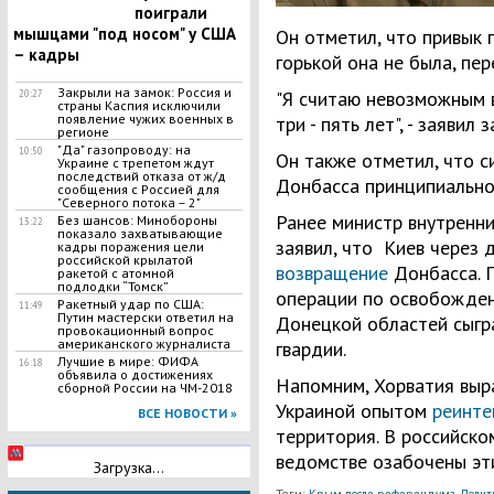
поиграли
мышцами "под носом" у США
Он отметил, что привык 
– кадры
горькой она не была, пер
Закрыли на замок: Россия и
"Я считаю невозможным 
20:27
страны Каспия исключили
появление чужих военных в
три - пять лет", - заявил 
регионе
"Да" газопроводу: на
10:50
Он также отметил, что с
Украине с трепетом ждут
последствий отказа от ж/д
Донбасса принципиально
сообщения с Россией для
"Северного потока – 2"
Ранее министр внутренни
Без шансов: Минобороны
13:22
показало захватывающие
заявил, что Киев через 
кадры поражения цели
российской крылатой
возвращение
Донбасса. П
ракетой с атомной
подлодки “Томск”
операции по освобожден
Ракетный удар по США:
11:49
Путин мастерски ответил на
Донецкой областей сыг
провокационный вопрос
американского журналиста
гвардии.
Лучшие в мире: ФИФА
16:18
объявила о достижениях
Напомним, Хорватия выра
сборной России на ЧМ-2018
Украиной опытом
реинте
ВСЕ НОВОСТИ »
территория. В российск
ведомстве озабочены эт
Загрузка...
Теги:
,