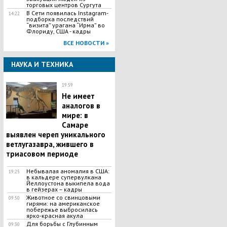
торговых центров Сургута
В Сети появилась Іnstagram-
14:22
подборка последствий
“визита” урагана “Ирма” во
Флориду, США - кадры
ВСЕ НОВОСТИ »
НАУКА И ТЕХНИКА
19:59
Не имеет
аналогов в
мире: в
Самаре
выявлен череп уникального
ветлугазавра, жившего в
триасовом периоде
Небывалая аномалия в США:
19:25
в кальдере супервулкана
Йеллоустона выкипела вода
в гейзерах – кадры
Животное со свинцовыми
09:50
гирями: на американское
побережье выбросилась
ярко-красная акула
Для борьбы с Глубинным
09:30