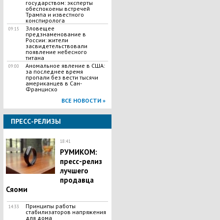
государством: эксперты
обеспокоены встречей
Трампа и известного
конспиролога
Зловещее
09:15
предзнаменование в
России: жители
засвидетельствовали
появление небесного
титана
Аномальное явление в США:
09:00
за последнее время
пропали без вести тысячи
американцев в Сан-
Франциско
ВСЕ НОВОСТИ »
ПРЕСС-РЕЛИЗЫ
18:41
РУМИКОМ:
пресс-релиз
лучшего
продавца
Сяоми
Принципы работы
14:33
стабилизаторов напряжения
для дома