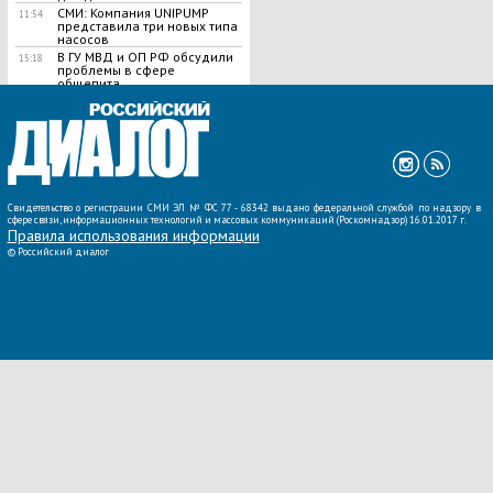
СМИ: Компания UNIPUMP
11:54
представила три новых типа
насосов
В ГУ МВД и ОП РФ обсудили
15:18
проблемы в сфере
общепита
ВСЕ НОВОСТИ »
Свидетельство о регистрации СМИ ЭЛ № ФС 77 - 68342 выдано федеральной службой по надзору в
сфере связи, информационных технологий и массовых коммуникаций (Роскомнадзор) 16.01.2017 г.
Правила использования информации
©
Российский диалог