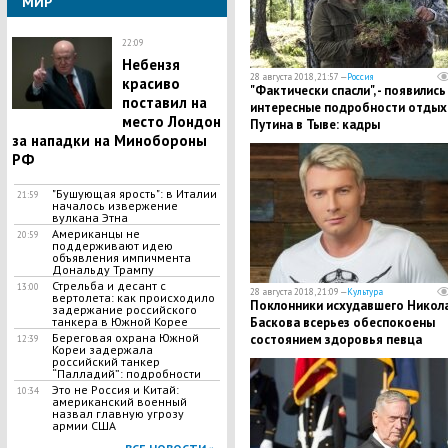
МИР
22:09
Небензя
28 августа 2018, 21:57 —
Россия
красиво
"Фактически спасли", - появились
поставил на
интересные подробности отдых
место Лондон
Путина в Тыве: кадры
за нападки на Минобороны
РФ
"Бушующая ярость": в Италии
21:59
началось извержение
вулкана Этна
Американцы не
20:59
поддерживают идею
объявления импичмента
Дональду Трампу
Стрельба и десант с
13:00
28 августа 2018, 21:09 —
Культура
вертолета: как происходило
​Поклонники исхудавшего Никол
задержание российского
танкера в Южной Корее
Баскова всерьез обеспокоены
Береговая охрана Южной
состоянием здоровья певца
12:39
Кореи задержала
российский танкер
“Палладий”: подробности
Это не Россия и Китай:
10:34
американский военный
назвал главную угрозу
армии США