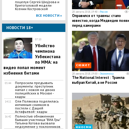
поцелуя Сергея Шнурова и
бритоголовой модели
Ксении Костровской
28 августа 2018, 19:40 —
Россия
ВСЕ НОВОСТИ »
Оправился от травмы: стало
известно, когда Медведев появ
перед камерами
НОВОСТИ 18+
07:10
Убийство
чемпиона
Узбекистана
по MMA: на
сюжет
видео попал момент
избиения битами
28 августа 2018, 19:00 —
Экономика
The National Interest : Трампа
выбрал Китай, а не Россия
Попросили предъявить
05:44
документы: преступник
напал с ножом на двоих
полицейских в Москве -
кадры
Оля Полякова поделилась
14:11
интимным снимком в
постели с Дашей
Астафьевой - кадры
Полностью обнаженная
16:42
бывшая участница "ВИА Гры"
Татьяна Котова вызвала
иносми
недоумение у поклонников