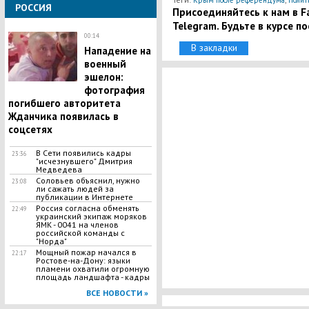
Крым после референдума
Полит
РОССИЯ
Присоединяйтесь к нам в Fa
Telegram. Будьте в курсе п
00:14
В закладки
Нападение на
военный
эшелон:
фотография
погибшего авторитета
Жданчика появилась в
соцсетях
В Сети появились кадры
23:36
"исчезнувшего" Дмитрия
Медведева
Соловьев объяснил, нужно
23:08
ли сажать людей за
публикации в Интернете
Россия согласна обменять
22:49
украинский экипаж моряков
ЯМК - 0041 на членов
российской команды с
"Норда"
Мощный пожар начался в
22:17
Ростове-на-Дону: языки
пламени охватили огромную
площадь ландшафта - кадры
ВСЕ НОВОСТИ »