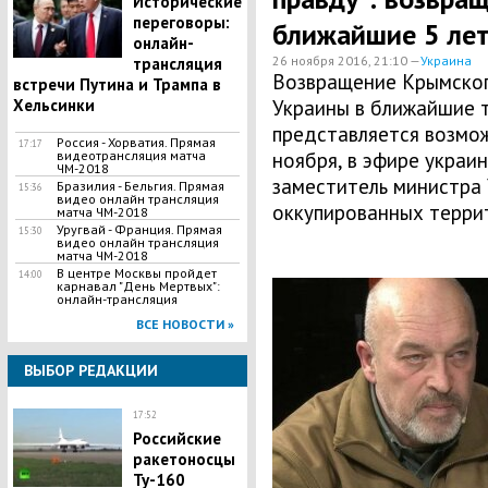
Исторические
переговоры:
ближайшие 5 ле
онлайн-
26 ноября 2016, 21:10 —
Украина
трансляция
Возвращение Крымског
встречи Путина и Трампа в
Хельсинки
Украины в ближайшие тр
представляется возмож
Россия - Хорватия. Прямая
17:17
видеотрансляция матча
ноября, в эфире украи
ЧМ-2018
заместитель министра
Бразилия - Бельгия. Прямая
15:36
видео онлайн трансляция
оккупированных террит
матча ЧМ-2018
Уругвай - Франция. Прямая
15:30
видео онлайн трансляция
матча ЧМ-2018
В центре Москвы пройдет
14:00
карнавал "День Мертвых":
онлайн-трансляция
ВСЕ НОВОСТИ »
ВЫБОР РЕДАКЦИИ
17:52
Российские
ракетоносцы
Ту-160