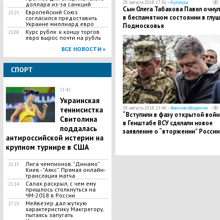
28 августа 2018, 17:36 —
Культура
доллара из-за санкций
Сын Олега Табакова Павел очнул
Европейский Союз
23:25
в беспамятном состоянии в глуш
согласился предоставить
Украине миллиард евро
Подмосковья
Курс рубля: к концу торгов
23:08
евро вырос почти на рубль
ВСЕ НОВОСТИ »
СПОРТ
21:42
Украинская
теннисистка
28 августа 2018, 15:40 —
Военное обозрение
“Вступили в фазу открытой войны
Свитолина
в Генштабе ВСУ сделали новое
поддалась
заявление о “вторжении” России
антироссийской истерии на
крупном турнире в США
Лига чемпионов. "Динамо"
21:15
Киев - "Аякс". Прямая онлайн-
трансляция матча
Салах раскрыл, с чем ему
21:14
пришлось столкнуться на
ЧМ-2018 в России
Мейвезер дал жуткую
17:23
характеристику Макгрегору,
пытаясь запугать