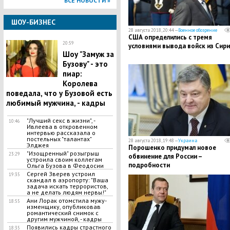
ВСЕ НОВОСТИ »
ШОУ-БИЗНЕС
28 августа 2018, 20:44 —
Военное обозрение
США определились с тремя
20:59
условиями вывода войск из Сири
​Шоу "Замуж за
Бузову" - это
пиар:
Королева
поведала, что у Бузовой есть
любимый мужчина, - кадры
"Лучший секс в жизни", -
10:46
Ивлеева в откровенном
интервью рассказала о
постельных "талантах"
28 августа 2018, 19:48 —
Украина
Элджея
Порошенко придумал новое
​"Изощренный" розыгрыш
23:29
обвинение для России –
устроила своим коллегам
подробности
Ольга Бузова в Феодосии
​Сергей Зверев устроил
19:35
скандал в аэропорту: "Ваша
задача искать террористов,
а не делать людям нервы!"
​Ани Лорак отомстила мужу-
18:55
изменщику, опубликовав
романтический снимок с
другим мужчиной, - кадры
​Появились кадры страстного
18:35