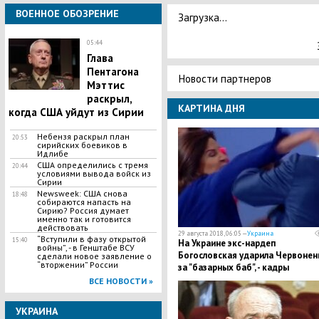
ВОЕННОЕ ОБОЗРЕНИЕ
Загрузка...
05:44
Глава
Пентагона
Новости партнеров
Мэттис
раскрыл,
КАРТИНА ДНЯ
когда США уйдут из Сирии
Небензя раскрыл план
20:53
сирийских боевиков в
Идлибе
США определились с тремя
20:44
условиями вывода войск из
Сирии
Newsweek: США снова
18:48
собираются напасть на
Сирию? Россия думает
именно так и готовится
действовать
29 августа 2018, 06:05 —
Украина
“Вступили в фазу открытой
15:40
На Украине экс-нардеп
войны”, - в Генштабе ВСУ
Богословская ударила Червонен
сделали новое заявление о
“вторжении” России
за "базарных баб", - кадры
ВСЕ НОВОСТИ »
УКРАИНА