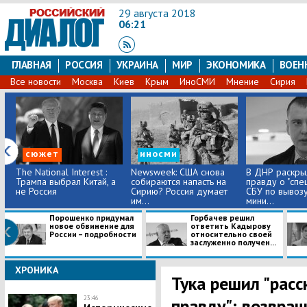
29 августа 2018
06:21
ГЛАВНАЯ
РОССИЯ
УКРАИНА
МИР
ЭКОНОМИКА
ВОЕН
Все новости
Москва
Киев
Крым
ИноСМИ
Мнение
Сирия
сюжет
иносми
The National Interest :
Newsweek: США снова
В ДНР раскры
Трампа выбрал Китай, а
собираются напасть на
правду о "спе
не Россия
Сирию? Россия думает
СБУ по вывозу
им...
мини...
Порошенко придумал
Горбачев решил
новое обвинение для
ответить Кадырову
России – подробности
относительно своей
заслуженно получен...
ХРОНИКА
Тука решил "расс
23:46
правду": возвра