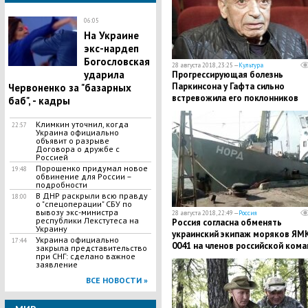
06:05
На Украине
экс-нардеп
Богословская
28 августа 2018, 23:25 —
Культура
ударила
Прогрессирующая болезнь
Паркинсона у Гафта сильно
Червоненко за "базарных
встревожила его поклонников
баб", - кадры
Климкин уточнил, когда
22:57
Украина официально
объявит о разрыве
Договора о дружбе с
Россией
Порошенко придумал новое
19:48
обвинение для России –
подробности
В ДНР раскрыли всю правду
18:00
о "спецоперации" СБУ по
вывозу экс-министра
28 августа 2018, 22:49 —
Россия
республики Лекстутеса на
Россия согласна обменять
Украину
украинский экипаж моряков ЯМК
Украина официально
17:44
0041 на членов российской ком
закрыла представительство
при СНГ: сделано важное
с "Норда"
заявление
ВСЕ НОВОСТИ »