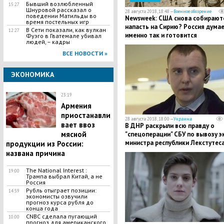
Бывший возлюбленный
15:27
Шнуровой рассказал о
28 августа 2018, 18:48 —
Военное обозрение
поведении Матильды во
Newsweek: США снова собирают
время постельных игр
напасть на Сирию? Россия дума
В Сети показали, как вулкан
12:27
именно так и готовится
Фуэго в Гватемале убивал
людей, – кадры
действовать
ВСЕ НОВОСТИ »
ЭКОНОМИКА
23:19
Армения
приостанавли
28 августа 2018, 18:00 —
Украина
вает ввоз
В ДНР раскрыли всю правду о
мясной
"спецоперации" СБУ по вывозу э
министра республики Лекстутеса
продукции из России:
Украину
названа причина
The National Interest :
19:00
Трампа выбрал Китай, а не
Россия
Рубль отыграет позиции:
14:59
экономисты озвучили
прогноз курса рубля до
конца года
CNBC сделала пугающий
10:00
прогноз для американского