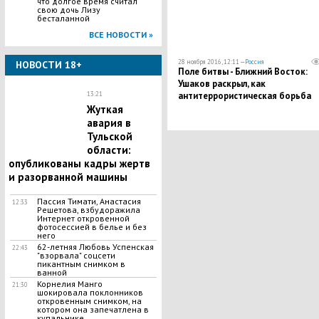
что долгое время считал
свою дочь Лизу
бесталанной
ВСЕ НОВОСТИ »
28 ноября 2016, 12:11 —
Россия
НОВОСТИ 18+
Поле битвы - Ближний Восток:
Ушаков раскрыл, как
13:21
антитеррористическая борьба
определит развитие
Жуткая
мироустройства будущего
авария в
Тульской
области:
опубликованы кадры жертв
и разорванной машины
Пассия Тимати, Анастасия
12:33
Решетова, взбудоражила
Интернет откровенной
фотосессией в белье и без
него
62-летняя Любовь Успенская
22:43
"взорвала" соцсети
пикантным снимком в
ванной
Корнелия Манго
21:30
шокировала поклонников
откровенным снимком, на
котором она запечатлена в
купальнике