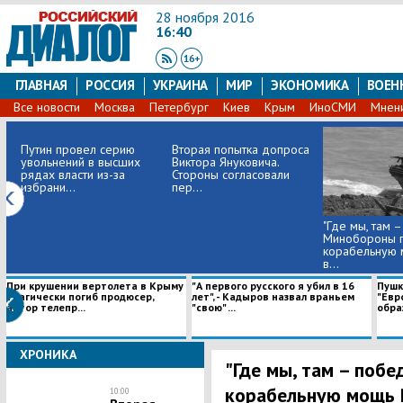
28 ноября 2016
16:40
ГЛАВНАЯ
РОССИЯ
УКРАИНА
МИР
ЭКОНОМИКА
ВОЕН
Все новости
Москва
Петербург
Киев
Крым
ИноСМИ
Мнен
Путин провел серию
Вторая попытка допроса
увольнений в высших
Виктора Януковича.
рядах власти из-за
Стороны согласовали
избрани...
пер...
"Где мы, там –
Минобороны п
корабельную
в...
При крушении вертолета в Крыму
"А первого русского я убил в 16
Пушк
трагически погиб продюсер,
лет", - Кадыров назвал враньем
"Евр
автор телепр...
"свою" ...
образ 
ХРОНИКА
"Где мы, там – поб
корабельную мощь 
10:00