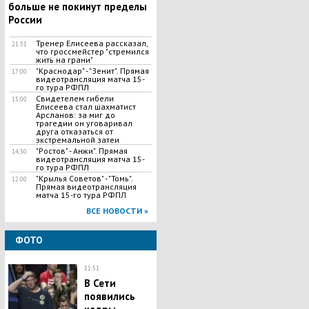
больше не покинут пределы
России
Тренер Елисеева рассказал,
21:51
что гроссмейстер "стремился
жить на грани"
"Краснодар" - "Зенит". Прямая
17:00
видеотрансляция матча 15-
го тура РФПЛ
Свидетелем гибели
15:00
Елисеева стал шахматист
Арсланов: за миг до
трагедии он уговаривал
друга отказаться от
экстремальной затеи
"Ростов" - Анжи". Прямая
14:30
видеотрансляция матча 15-
го тура РФПЛ
"Крылья Советов" - "Томь".
12:00
Прямая видеотрансляция
матча 15-го тура РФПЛ
ВСЕ НОВОСТИ »
ФОТО
11:51
В Сети
появились