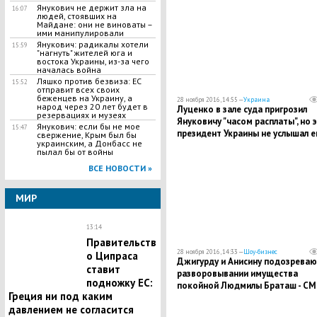
Янукович не держит зла на
16:07
людей, стоявших на
Майдане: они не виноваты –
ими манипулировали
Янукович: радикалы хотели
15:59
"нагнуть" жителей юга и
востока Украины, из-за чего
началась война
Ляшко против безвиза: ЕС
15:52
отправит всех своих
беженцев на Украину, а
28 ноября 2016, 14:55 —
Украина
народ через 20 лет будет в
Луценко в зале суда пригрозил
резервациях и музеях
Януковичу "часом расплаты", но э
Янукович: если бы не мое
15:47
президент Украины не услышал е
свержение, Крым был бы
украинским, а Донбасс не
пылал бы от войны
ВСЕ НОВОСТИ »
МИР
13:14
Правительств
28 ноября 2016, 14:33 —
Шоу-бизнес
о Ципраса
Джигурду и Анисину подозреваю
ставит
разворовывании имущества
подножку ЕС:
покойной Людмилы Браташ - С
Греция ни под каким
давлением не согласится