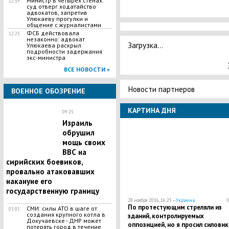
Министр в четырех стенах:
12:39
суд отверг ходатайство
адвокатов, запретив
Улюкаеву прогулки и
общение с журналистами
ФСБ действовала
12:25
незаконно: адвокат
Загрузка...
Улюкаева раскрыл
подробности задержания
экс-министра
ВСЕ НОВОСТИ »
Новости партнеров
ВОЕННОЕ ОБОЗРЕНИЕ
КАРТИНА ДНЯ
09:25
Израиль
обрушил
мощь своих
ВВС на
сирийских боевиков,
провально атаковавших
накануне его
государственную границу
28 ноября 2016, 16:25 —
Украина
По протестующим стреляли из
СМИ: силы АТО в шаге от
01:01
создания крупного котла в
зданий, контролируемых
Докучаевске - ДНР может
оппозицией, но я просил силови
потерять город в течение