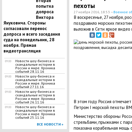
Вторая
пехоты
попытка
допроса
27 ноября 2016, 18:53 —
Военное о
В воскресенье, 27 ноября, р
Виктора
Януковича. Стороны
поздравило морских пехотин
согласовали перенос
выложив в Сети яркое видео 
допроса и всего заседания
суда на понедельник, 28
ноября. Прямая
видеотрансляция
Новости шоу-бизнеса и
09:00
скандальные истории в
России и мире. Хроника
событий 28.11.16
Новости шоу-бизнеса и
09:00
скандальные истории в
России и мире. Хроника
событий 27.11.16
Новости шоу-бизнеса и
09:00
скандальные истории в
России и мире. Хроника
В этом году Россия отмечае
событий 26.11.16
Петром I морской пехоты ВМФ
Новости шоу-бизнеса и
09:00
скандальные истории в
России и мире. Хроника
Министерство обороны Росси
событий 25.11.16
стрельбами, прыжками с пар
ВСЕ НОВОСТИ »
показана корабельная мощь 