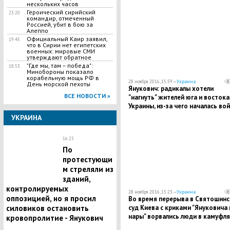
нескольких часов
остановить кровопролитие -
Героический сирийский
Янукович
23:20
командир, отмеченный
Россией, убит в бою за
Алеппо
Официальный Каир заявил,
19:45
что в Сирии нет египетских
военных: мировые СМИ
утверждают обратное
"Где мы, там – победа":
18:53
Минобороны показало
корабельную мощь РФ в
28 ноября 2016, 15:59 —
Украина
День морской пехоты
Янукович: радикалы хотели
ВСЕ НОВОСТИ »
"нагнуть" жителей юга и востока
Украины, из-за чего началась во
УКРАИНА
16:25
По
протестующи
м стреляли из
зданий,
контролируемых
28 ноября 2016, 15:23 —
Украина
оппозицией, но я просил
Во время перерыва в Святошинс
силовиков остановить
суд Киева с криками "Януковича 
нары" ворвались люди в камуфл
кровопролитие - Янукович