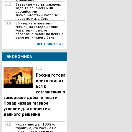
Звездные жертвы хакеров:
16:32
кадры с обнаженными
российскими
знаменитостями, которые
просочились в Сеть
В Интернете появился
14:23
снимок, на котором Юлия
Ковальчук позирует
абсолютно голой: на певице
даже нет нижнего белья
ВСЕ НОВОСТИ »
ЭКОНОМИКА
21:12
Россия готова
присоединит
ься к
соглашению о
заморозке добычи нефти:
Новак назвал главное
условие для принятия
данного решения
Инфантино дал 100%-ю
14:20
гарантию, что Россию не
лишат права провести