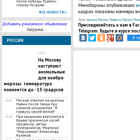
после победы Трампа -
Минобороны опубликовало
в
спикер Госдумы
кадрах показаны маневры во
ВСЕ НОВОСТИ »
Теги:
Армия России
,
Новости России
,
Мин
Добавить рекламное обьявление
Присоединяйтесь к нам в Face
Загрузка...
Telegram. Будьте в курсе пос
В з
РОССИЯ
14:22
На Москву
наступают
аномальные
для ноября
морозы: температура
понизится до -15 градусов
Песков ответил на критику
14:09
Навки после танца про
узников концлагеря: "Я
горжусь своей женой"
При крушении вертолета в
13:48
Крыму трагически погиб
продюсер, автор
телепроектов "Морпехи",
"Марсианин" Александр
Куликов