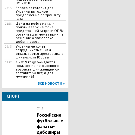
ЧМ-2018
Евросоюз готовит для
22:55
Украины выгодное
предложение по транзиту
газа
Цены на нефть начали
21:55
ползти вверх на фоне
предстоящей встречи ОПЕК:
организация может принять
решение о заморозке
добычи сырья
Украина не хочет
20:43
сотрудничать с РФ и
отказывается арестовывать
финансиста Юрова
С 2019 году ожидается
12:47
повышение пенсионного
возраста: для женщин он
составит 60 лет, а для
мужчин - 65
ВСЕ НОВОСТИ »
СПОРТ
07:15
Российские
футбольные
фанаты-
дебоширы