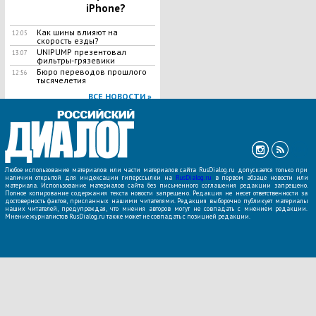
iPhone?
Как шины влияют на
12:05
скорость езды?
UNIPUMP презентовал
13:07
фильтры-грязевики
Бюро переводов прошлого
12:56
тысячелетия
ВСЕ НОВОСТИ »
Любое использование материалов или части материалов сайта RusDialog.ru допускается только при
наличии открытой для индексации гиперссылки на
RusDialog.ru
в первом абзаце новости или
материала. Использование материалов сайта без письменного соглашения редакции запрещено.
Полное копирование содержания текста новости запрещено. Редакция не несет ответственности за
достоверность фактов, присланных нашими читателями. Редакция выборочно публикует материалы
наших читателей, предупреждая, что мнения авторов могут не совпадать с мнением редакции.
Мнение журналистов RusDialog.ru также может не совпадать с позицией редакции.