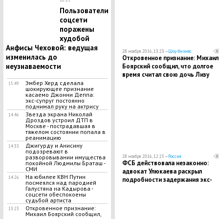
Пользователи
соцсети
поражены
худобой
Анфисы Чеховой: ведущая
28 ноября 2016, 13:23 —
Шоу-бизнес
изменилась до
Откровенное признание: Михаил
неузнаваемости
Боярский сообщил, что долгое
время считал свою дочь Лизу
бесталанной
Эмбер Херд сделала
15:49
шокирующее признание
касаемо Джонни Деппа:
экс-супруг постоянно
поднимал руку на актрису
Звезда экрана Николай
14:46
Дроздов устроил ДТП в
Москве - пострадавшая в
тяжелом состоянии попала в
реанимацию
Джигурду и Анисину
14:33
подозревают в
разворовывании имущества
28 ноября 2016, 12:25 —
Россия
ФСБ действовала незаконно:
покойной Людмилы Браташ -
СМИ
адвокат Улюкаева раскрыл
На юбилее КВН Путин
14:26
подробности задержания экс-
посмеялся над пародией
министра
Галустяна на Кадырова -
соцсети обеспокоены
судьбой артиста
Откровенное признание:
13:23
Михаил Боярский сообщил,