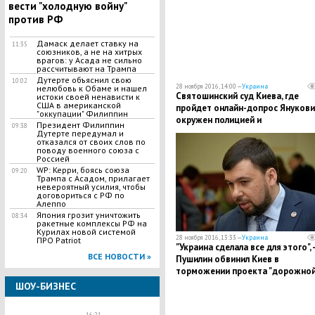
вести "холодную войну"
против РФ
Дамаск делает ставку на
11:35
союзников, а не на хитрых
врагов: у Асада не сильно
рассчитывают на Трампа
Дутерте объяснил свою
10:02
28 ноября 2016, 14:00 —
Украина
нелюбовь к Обаме и нашел
Святошинский суд Киева, где
истоки своей ненависти к
США в американской
пройдет онлайн-допрос Янукови
"оккупации" Филиппин
окружен полицией и
Президент Филиппин
09:38
автомобильными патрулями
Дутерте передумал и
отказался от своих слов по
поводу военного союза с
Россией
WP: Керри, боясь союза
09:20
Трампа с Асадом, прилагает
невероятный усилия, чтобы
договориться с РФ по
Алеппо
Япония грозит уничтожить
08:34
ракетные комплексы РФ на
Курилах новой системой
28 ноября 2016, 13:33 —
Украина
ПРО Patriot
"Украина сделала все для этого", -
ВСЕ НОВОСТИ »
Пушилин обвинил Киев в
торможении проекта "дорожно
карты" накануне встречи
ШОУ-БИЗНЕС
"нормандской четверки"
16:21