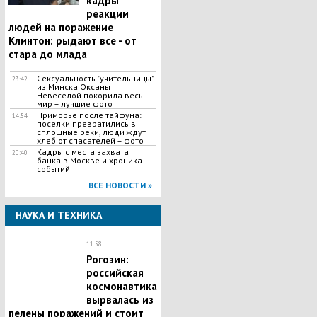
кадры
реакции
людей на поражение
Клинтон: рыдают все - от
стара до млада
Сексуальность "учительницы"
23:42
из Минска Оксаны
Невеселой покорила весь
мир – лучшие фото
Приморье после тайфуна:
14:54
поселки превратились в
сплошные реки, люди ждут
хлеб от спасателей – фото
Кадры с места захвата
20:40
банка в Москве и хроника
событий
ВСЕ НОВОСТИ »
НАУКА И ТЕХНИКА
11:58
Рогозин:
российская
космонавтика
вырвалась из
пелены поражений и стоит