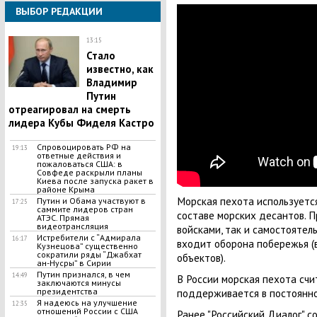
ВЫБОР РЕДАКЦИИ
13:15
Стало
известно, как
Владимир
Путин
отреагировал на смерть
лидера Кубы Фиделя Кастро
Спровоцировать РФ на
19:13
ответные действия и
пожаловаться США: в
Совфеде раскрыли планы
Киева после запуска ракет в
районе Крыма
Морская пехота используетс
Путин и Обама участвуют в
17:25
саммите лидеров стран
составе морских десантов. П
АТЭС. Прямая
видеотрансляция
войсками, так и самостоятел
Истребители с “Адмирала
16:17
входит оборона побережья (в
Кузнецова” существенно
сократили ряды “Джабхат
объектов).
ан-Нусры” в Сирии
Путин признался, в чем
14:49
В России морская пехота счи
заключаются минусы
президентства
поддерживается в постоянно
Я надеюсь на улучшение
12:35
отношений России с США
Ранее "Российский Диалог" с