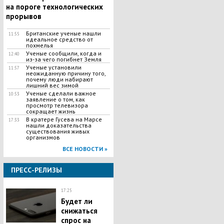
на пороге технологических
прорывов
Британские ученые нашли
11:55
идеальное средство от
похмелья
Ученые сообщили, когда и
12:40
из-за чего погибнет Земля
Ученые установили
11:57
неожиданную причину того,
почему люди набирают
лишний вес зимой
Ученые сделали важное
10:53
заявление о том, как
просмотр телевизора
сокращает жизнь
В кратере Гусева на Марсе
17:33
нашли доказательства
существования живых
организмов
ВСЕ НОВОСТИ »
ПРЕСС-РЕЛИЗЫ
17:25
Будет ли
снижаться
спрос на