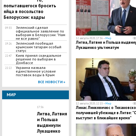
попытавшегося бросить
яйца в посольство
Белоруссии: кадры
Зеленский сделал
09:33
официальное заявление по
выборам в Белоруссии: "Нам
не все равно"
12 августа 2020, 17:56 —
Мир
Литва, Латвия и Польша выдвин
Зеленский пообещал
19:26
крымским татарам особый
Лукашенко ультиматум
статус
Киев принял скандальное
22:47
решение по выборам в
Донбассе
Украина назвала
22:22
единственное условие
поставок воды в Крым
ВСЕ НОВОСТИ »
МИР
12 августа 2020, 12:15 —
Мир
Линас Линкявичюс о Тихановско
17:56
получившей убежище в Литве: "
Литва, Латвия
выступит в ближайшее время"
и Польша
выдвинули
Лукашенко