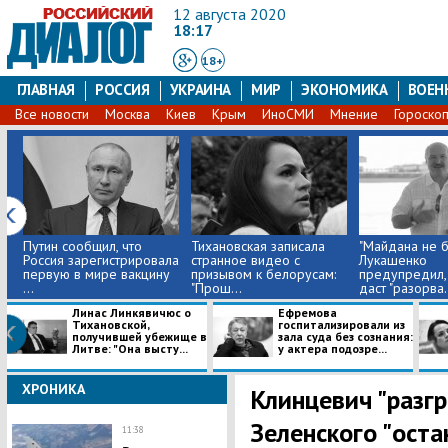
12 августа 2020
18:17
18+
ГЛАВНАЯ
РОССИЯ
УКРАИНА
МИР
ЭКОНОМИКА
ВОЕН
Все новости
Москва
Киев
Крым
ИноСМИ
Мнение
Гороско
Путин сообщил, что
Тихановская записала
"Майдана не бу
Россия зарегистрировала
странное видео с
Лукашенко
первую в мире вакцину
призывом к белорусам:
предупредил, 
...
"Прош...
даст "разорва.
Линас Линкявичюс о
Ефремова
Тихановской,
госпитализировали из
получившей убежище в
зала суда без сознания:
Литве: "Она высту...
у актера подозре...
ХРОНИКА
Клинцевич "разг
Зеленского "оста
11:38