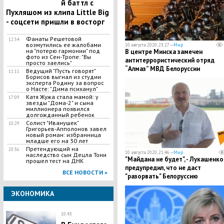
й баттл с
Пухляшом из клипа Little Big
- соцсети пришли в восторг
Фанаты Решетовой
12:54
возмутились ее жалобами
10 августа 2020, 23:27 —
Мир
на "потерю гармонии" под
​В центре Минска замечен
фото из Сен-Тропе: "Вы
антитеррористический отряд
просто заелись"
“Алмаз” МВД Белоруссии
Ведущий "Пусть говорят"
11:11
Борисов выгнал из студии
эксперта Родину за вопрос
о Насте: "Дима психанул"
​Катя Жужа стала мамой: у
17:09
звезды "Дома-2" и сына
миллионера появился
долгожданный ребенок
Солист "Иванушек"
10:29
Григорьев-Апполонов завел
новый роман: избранница
младше его на 30 лет
​Претендующий на
20:36
10 августа 2020, 21:46 —
Мир
наследство сын Децла Тони
"Майдана не будет", - Лукашенко
прошел тест на ДНК
предупредил, что не даст
ВСЕ НОВОСТИ »
"разорвать" Белоруссию
ЭКОНОМИКА
10:43