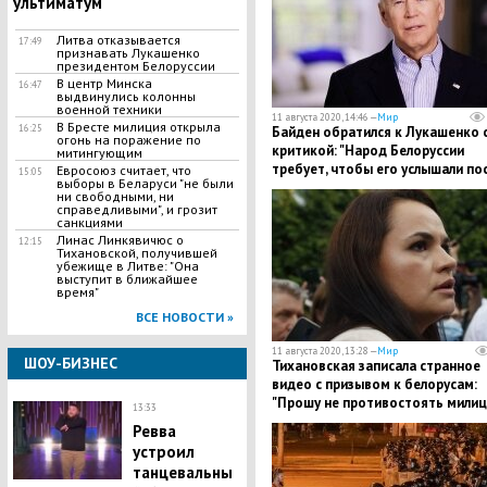
ультиматум
Литва отказывается
17:49
признавать Лукашенко
президентом Белоруссии
В центр Минска
16:47
выдвинулись колонны
военной техники
11 августа 2020, 14:46 —
Мир
В Бресте милиция открыла
16:25
Байден обратился к Лукашенко 
огонь на поражение по
критикой: "Народ Белоруссии
митингующим
требует, чтобы его услышали по
Евросоюз считает, что
15:05
выборы в Беларуси "не были
26 лет репрессий"
ни свободными, ни
справедливыми", и грозит
санкциями
Линас Линкявичюс о
12:15
Тихановской, получившей
убежище в Литве: "Она
выступит в ближайшее
время"
ВСЕ НОВОСТИ »
11 августа 2020, 13:28 —
Мир
ШОУ-БИЗНЕС
Тихановская записала странное
видео с призывом к белорусам:
"Прошу не противостоять милиц
13:33
не выходить на площади"
Ревва
устроил
танцевальны