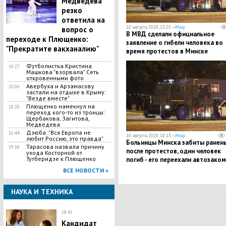
Медведева
резко
ответила на
10 августа 2020, 13:25 —
Мир
вопрос о
​В МВД сделали официальное
переходе к Плющенко:
заявление о гибели человека во
"Прекратите вакханалию"
время протестов в Минске
Футболистка Кристина
10:27
Машкова "взорвала" Сеть
откровенными фото
Авербуха и Арзамасову
20:06
застали на отдыхе в Крыму:
"Везде вместе"
Плющенко намекнул на
18:20
переход кого-то из троицы:
Щербакова, Загитова,
Медведева
Дзюба: "Вся Европа не
16:44
10 августа 2020, 10:13 —
Мир
любит Россию, это правда"
Больницы Минска забиты ранен
Тарасова назвала причину
19:38
после протестов, один человек
ухода Косторной от
Тутберидзе к Плющенко
погиб - его переехали автозаком
ВСЕ НОВОСТИ »
НАУКА И ТЕХНИКА
18:45
Кандидат