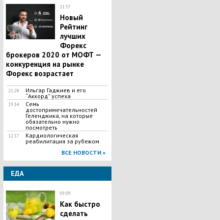
21:57
Новый
Рейтинг
лучших
Форекс
брокеров 2020 от МОФТ —
конкуренция на рынке
Форекс возрастает
Ильгар Гаджиев и его
21:28
“Аккорд” успеха
Семь
19:34
достопримечательностей
Геленджика, на которые
обязательно нужно
посмотреть
Кардиологическая
12:17
реабилитация за рубежом
ВСЕ НОВОСТИ »
ЕДА
09:09
Как быстро
сделать