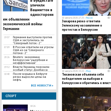
В Бундестаге
уличили
Вашингтон в
односторонн
10 августа 2020, 17:25 —
Россия
ем объявлении
Захарова резко ответила
экономической войны
Зеленскому на заявление о
Германии
протестах в Белоруссии
Германия выступила против
19:37
США и заступилась за
"Северный поток - 2"
В России ответили на угрозы
07:09
США из-за "Северного
потока - 2"
Reuters: экономика
20:26
Белоруссии "ущербная и
неэффективная"
Власти Украины пояснили
19:52
особый статус Донбасса
10 августа 2020, 15:22 —
Мир
После взрыва в Бейруте
Тихановская объявила себя
10:40
резко выросли цены на
победителем на выборах в
нефть
Белоруссии и обратилась к влас
ВСЕ НОВОСТИ »
с предложением
СПОРТ
18:26