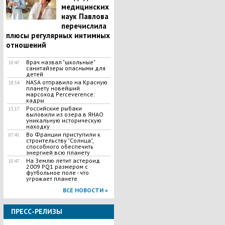
медицинских
наук Павлова
перечислила
плюсы регулярных интимных
отношений
Врач назвал "школьные"
10:47
санитайзеры опасными для
детей
​NASA отправило на Красную
18:54
планету новейший
марсоход Perceverence:
кадры
Российские рыбаки
11:17
выловили из озера в ЯНАО
уникальную историческую
находку
Во Франции приступили к
07:45
строительству "Солнца",
способного обеспечить
энергией всю планету
На Землю летит астероид
10:47
2009 PQ1 размером с
футбольное поле - что
угрожает планете
ВСЕ НОВОСТИ »
ПРЕСС-РЕЛИЗЫ