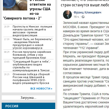
ответили на
стран останутся выше любо
угрозы США
из-за
"Северного потока - 2"
Протесты в Минске: полиция
20:39
начала грузить людей в
автозаки - прямая
видеотрансляция
"Может быть, не беременеть",
17:59
- академик Малеев
предупредил о новой
угрозе коронавируса
Россия проучила сирийских
08:29
боевиков, отбив у них
турецкий броневик Kirpi
"Следующий будет в тебя", -
13:03
опубликовано видео
стрельбы по
коммунальщикам в Томске
Огненная победа сборной
20:25
России над Швецией в
полуфинале МЧМ-2020 -
видео решающего броска
ВСЕ НОВОСТИ »
Загрузка...
РОССИЯ