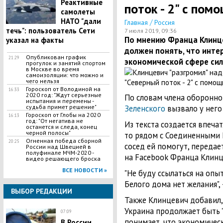
Реактивные
поток - 2" с пом
самолеты
НАТО "дали
/
Главная
Россия
течь": пользователь Сети
7 июля 2019, 09:36
По мнению Франца Клинце
указал на факты
должен понять, что инте
Опубликован график
21:29
экономической сфере сил
прогулок и занятий спортом
в Москве во время
самоизоляции: что можно и
чего нельзя
Гороскоп от Володиной на
16:33
2020 год: "Ждут серьезные
По словам члена оборонно
испытания и перемены -
судьба примет решение"
Зеленского
вызвало у него
Гороскоп от Глобы на 2020
16:13
год: "От негатива не
Из текста создается впечат
останется и следа, конец
черной полосы"
то рядом с Соединенными 
Огненная победа сборной
20:25
сосед ей помогут, передае
России над Швецией в
полуфинале МЧМ-2020 -
на Facebook Франца Клинц
видео решающего броска
ВСЕ НОВОСТИ »
"Не буду ссылаться на опы
Белого дома нет желания",
ВЫБОР РЕДАКЦИИ
Также Клинцевич добавил, 
Украина продолжает быть 
07:09
понимает, что экономичес
В России