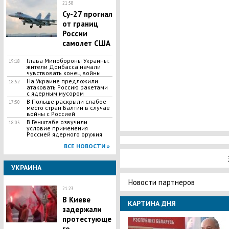
21:58
Су-27 прогнал
от границ
России
самолет США
Глава Минобороны Украины:
19:18
жители Донбасса начали
чувствовать конец войны
На Украине предложили
18:52
атаковать Россию ракетами
с ядерным мусором
В Польше раскрыли слабое
17:50
место стран Балтии в случае
войны с Россией
В Генштабе озвучили
18:05
условие применения
Россией ядерного оружия
ВСЕ НОВОСТИ »
УКРАИНА
Новости партнеров
21:23
​В Киеве
КАРТИНА ДНЯ
задержали
протестующе
го,