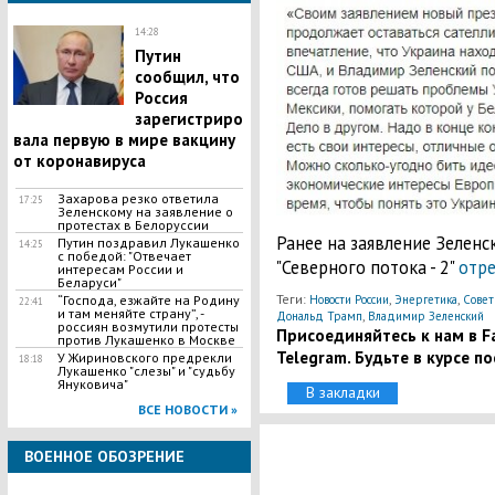
14:28
Путин
сообщил, что
Россия
зарегистриро
вала первую в мире вакцину
от коронавируса
Захарова резко ответила
17:25
Зеленскому на заявление о
протестах в Белоруссии
Ранее на заявление Зеленс
Путин поздравил Лукашенко
14:25
с победой: "Отвечает
"Северного потока - 2"
отр
интересам России и
Беларуси"
Теги:
,
,
​“Господа, езжайте на Родину
Новости России
Энергетика
Совет
22:41
и там меняйте страну”, -
,
Дональд Трамп
Владимир Зеленский
россиян возмутили протесты
Присоединяйтесь к нам в Fa
против Лукашенко в Москве
Telegram. Будьте в курсе п
У Жириновского предрекли
18:18
Лукашенко "слезы" и "судьбу
Януковича"
В закладки
ВСЕ НОВОСТИ »
ВОЕННОЕ ОБОЗРЕНИЕ