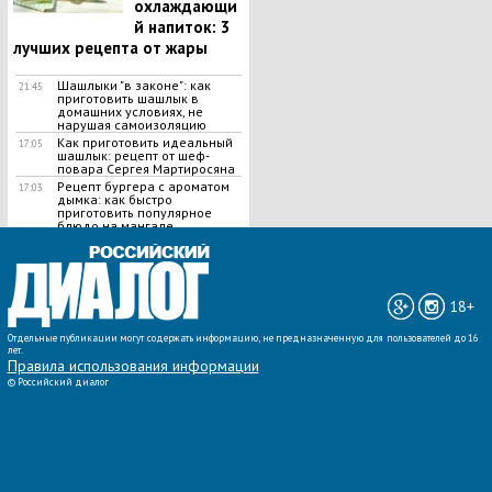
охлаждающи
й напиток: 3
лучших рецепта от жары
Шашлыки "в законе": как
21:45
приготовить шашлык в
домашних условиях, не
нарушая самоизоляцию
Как приготовить идеальный
17:05
шашлык​: рецепт от шеф-
повара Сергея Мартиросяна
Рецепт бургера с ароматом
17:03
дымка: как быстро
приготовить популярное
блюдо на мангале
ВСЕ НОВОСТИ »
18+
Отдельные публикации могут содержать информацию, не предназначенную для пользователей до 16
лет.
Правила использования информации
©
Российский диалог