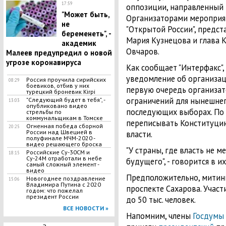
17:59
оппозиции, направленный 
"Может быть,
Организаторами мероприят
не
"Открытой России", предст
беременеть", -
Мария Кузнецова и глава 
академик
Овчаров.
Малеев предупредил о новой
угрозе коронавируса
Как сообщает "Интерфакс"
уведомление об организац
Россия проучила сирийских
08:29
боевиков, отбив у них
первую очередь организа
турецкий броневик Kirpi
ограничений для нынешнего
"Следующий будет в тебя", -
13:03
опубликовано видео
последующих выборах. По
стрельбы по
коммунальщикам в Томске
переписывать Конституци
Огненная победа сборной
20:25
России над Швецией в
власти.
полуфинале МЧМ-2020 -
видео решающего броска
"У страны, где власть не м
Российские Су-30СМ и
18:15
Су-24М отработали в небе
будущего", - говорится в и
самый сложный элемент -
видео
Предположительно, митинг 
Новогоднее поздравление
15:06
Владимира Путина с 2020
проспекте Сахарова. Учас
годом: что пожелал
президент России
до 50 тыс. человек.
ВСЕ НОВОСТИ »
Напомним, члены
Госдумы