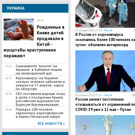
УКРАИНА
18:43
Рожденных в
29 апреля 2020, 12:24 —
Россия
Киеве детей
В России от коронавируса
продавали в
скончались более 100 человек з
Китай -
сутки - обновлен антирекорд
масштабы преступления
поражают
​Саакашвили "кинули" на
15:26
Украине: в Кабмине пошли
на неожиданный шаг
Коронавирус на Украине:
10:59
сколько человек заболели и
умерли на 27 апреля - карта
по областям
СБУ поставила жирную точку
20:50
28 апреля 2020, 19:31 —
Россия
в деле о посещении Крыма
​Россия начнет постепенно
российским журналистом
отказываться от ограничений п
Борисом Корчевниковым
Порядка 100 человек
COVID-19 уже к 12 мая – Путин
19:48
заразились коронавирусом
отдал распоряжение
в Киево-Печерской лавре
ВСЕ НОВОСТИ »