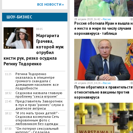
ВСЕ НОВОСТИ »
ШОУ-БИЗНЕС
28 апреля 2020, 16:42 —
Россия
Россия обогнала Иран и вышла н
е место в мире по числу случаев
08:05
коронавируса - таблица
Маргарита
Грачева,
которой муж
отрубил
кисти рук, резко осудила
Регину Тодоренко
Регина Тодоренко
11:25
оказалась в эпицентре
громкого скандала с
28 апреля 2020, 14:24 —
Россия
домашним насилием: все
​Путин обратился к правительств
подробности
относительно вакцины против
Седокова назвала главную
18:32
проблему "секса втроем"
коронавируса
Представитель Заворотнюк
22:45
в пух и прах "разнес" слухи о
диагнозе актрисы
"И это мать троих детей!" -
18:12
Седокова возмутила Сеть
откровенным фото с
любовником без одежды
"Он потерял сексуальный
07:30
интерес", - Седокова