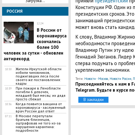
приняли
президентский
про
Загрузка...
Конституции РФ. Один из 
РОССИЯ
президентских сроков. Это 
занимавший президентский
12:24
может вновь стать кандид
В России от
коронавируса
К слову, Владимир Жирин
скончались
необходимости проведения
более 100
Владимир Путин эту идею 
человек за сутки - обновлен
Геннадий Зюганов. Лидер 
антирекорд
сперва подумать о пробле
Жители Иркутской области
укреплением экономики.
10:50
избили чиновников,
поджигавших леса после
Теги:
,
,
Новости - Москва
Новости России
П
своего же постановления:
Присоединяйтесь к нам в Fa
кадры
При пожаре в Ленобласти
10:39
Telegram. Будьте в курсе п
погибли 6 девочек,
младшей был месяц: их дядя
просто сбежал
В закладки
Когда появится вакцина от
10:36
коронавируса - заслуженный
врач России дал ответ
​В Москве перепутали
07:11
братьев-близнецов,
оштрафовав не того из-за
нарушения карантина:
подробности