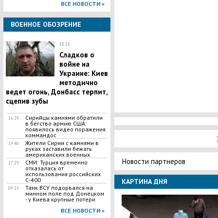
ВСЕ НОВОСТИ »
ВОЕННОЕ ОБОЗРЕНИЕ
18:23
Сладков о
войне на
Украине: Киев
методично
ведет огонь, Донбасс терпит,
сцепив зубы
Сирийцы камнями обратили
16:29
в бегство армию США:
появилось видео поражения
коммандос
Жители Сирии с камнями в
19:40
руках заставили бежать
американских военных
Новости партнеров
СМИ: Турция временно
17:29
отказалась от
использования российских
С-400
КАРТИНА ДНЯ
​Танк ВСУ подорвался на
09:25
минном поле под Донецком
- у Киева крупные потери
ВСЕ НОВОСТИ »