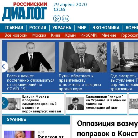
29 апреля 2020
12:35
18+
ГЛАВНАЯ
РОССИЯ
УКРАИНА
МИР
ЭКОНОМИКА
ВОЕН
Все новости
Москва
Киев
Крым
ИноСМИ
Мнение
Гороско
​Россия начнет
​Путин обратился к
Где смотреть
постепенно отказываться
правительству
выступление П
от ограничений по
относительно вакцины
апреля: онлай
COVID-19...
против коро...
трансляция
Власти Москвы
​Саакашвили "кинули"
продлили
на Украине: в Кабмине
самоизоляционный
пошли на
режим по
неожиданный шаг
коронавирусу: назван
...
ХРОНИКА
Оппозиция возм
поправок в Конст
16:33
Гороскоп от