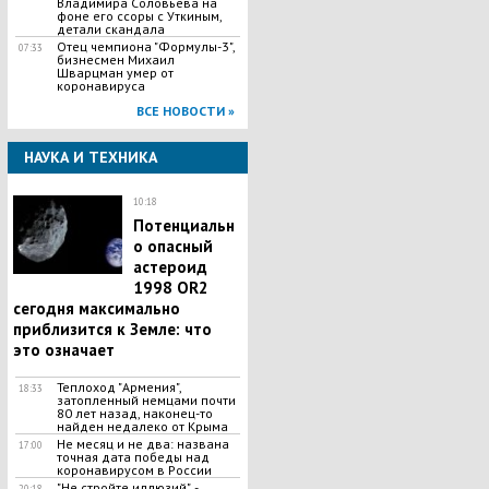
Владимира Соловьева на
фоне его ссоры с Уткиным,
детали скандала
Отец чемпиона "Формулы-3",
07:33
бизнесмен Михаил
Шварцман умер от
коронавируса
ВСЕ НОВОСТИ »
НАУКА И ТЕХНИКА
10:18
Потенциальн
о опасный
астероид
1998 OR2
сегодня максимально
приблизится к Земле: что
это означает
Теплоход "Армения",
18:33
затопленный немцами почти
80 лет назад, наконец-то
найден недалеко от Крыма
Не месяц и не два: названа
17:00
точная дата победы над
коронавирусом в России
"Не стройте иллюзий", -
20:18