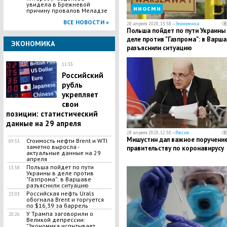
увидела в Брежневой
иносми
причину провалов Меладзе
ВСЕ НОВОСТИ »
28 апреля 2020, 13:58 —
Экономика
​Польша пойдет по пути Украины
деле против "Газпрома": в Варша
ЭКОНОМИКА
разъяснили ситуацию
11:33
​Российский
рубль
укрепляет
свои
позиции: статистический
данные на 29 апреля
28 апреля 2020, 12:50 —
Россия
​Мишустин дал важное поручени
Стоимость нефти Brent и WTI
09:53
заметно выросла -
правительству по коронавирусу
актуальные данные на 29
апреля
​Польша пойдет по пути
13:58
Украины в деле против
"Газпрома": в Варшаве
разъяснили ситуацию
Российская нефть Urals
23:03
обогнала Brent и торгуется
по $16,39 за баррель
У Трампа заговорили о
20:26
Великой депрессии:
"Экономика испытывает