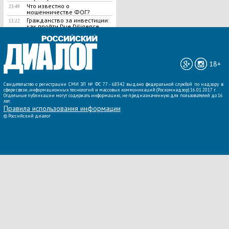
Что известно о
23:49
мошенничестве ФОГ?
Гражданство за инвестиции:
13:22
как пройти Due Diligence
ВСЕ НОВОСТИ »
18+
Свидетельство о регистрации СМИ ЭЛ № ФС 77 - 68342 выдано федеральной службой по надзору в
сфере связи, информационных технологий и массовых коммуникаций (Роскомнадзор) 16.01.2017 г.
Отдельные публикации могут содержать информацию, не предназначенную для пользователей до 16
лет.
Правила использования информации
©
Российский диалог