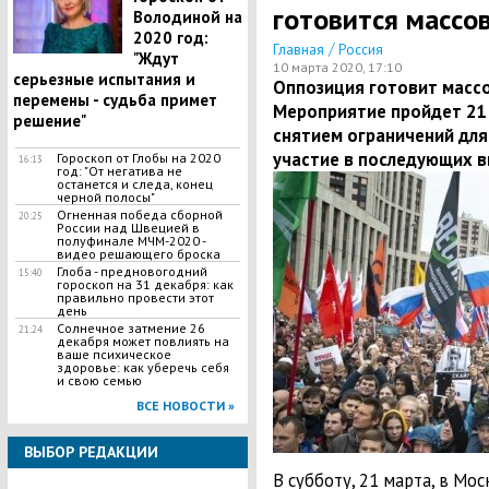
готовится массо
Володиной на
2020 год:
/
Главная
Россия
"Ждут
10 марта 2020, 17:10
серьезные испытания и
Оппозиция готовит массо
перемены - судьба примет
Мероприятие пройдет 21
решение"
снятием ограничений для
участие в последующих 
Гороскоп от Глобы на 2020
16:13
год: "От негатива не
останется и следа, конец
черной полосы"
Огненная победа сборной
20:25
России над Швецией в
полуфинале МЧМ-2020 -
видео решающего броска
Глоба - предновогодний
15:40
гороскоп на 31 декабря: как
правильно провести этот
день
Солнечное затмение 26
21:24
декабря может повлиять на
ваше психическое
здоровье: как уберечь себя
и свою семью
ВСЕ НОВОСТИ »
ВЫБОР РЕДАКЦИИ
В субботу, 21 марта, в Мо