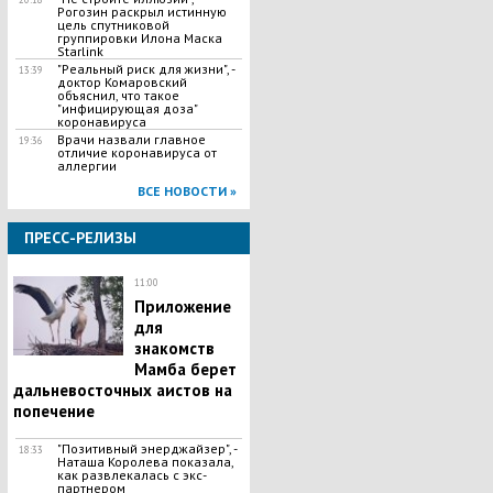
Рогозин раскрыл истинную
цель спутниковой
группировки Илона Маска
Starlink
"Реальный риск для жизни", -
13:39
доктор Комаровский
объяснил, что такое
"инфицирующая доза"
коронавируса
Врачи назвали главное
19:36
отличие коронавируса от
аллергии
ВСЕ НОВОСТИ »
ПРЕСС-РЕЛИЗЫ
11:00
Приложение
для
знакомств
Мамба берет
дальневосточных аистов на
попечение
"Позитивный энерджайзер", -
18:33
Наташа Королева показала,
как развлекалась с экс-
партнером