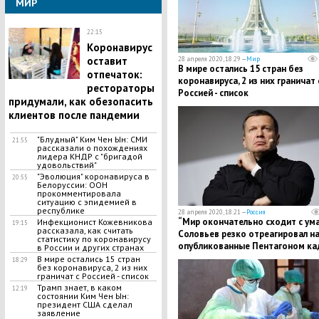
МИР
22:15
Коронавирус
оставит
28 апреля 2020, 18:29 —
Мир
В мире остались 15 стран без
отпечаток:
коронавируса, 2 из них граничат 
рестораторы
Россией - список
придумали, как обезопасить
клиентов после пандемии
"Блудный" Ким Чен Ын: СМИ
21:55
рассказали о похождениях
лидера КНДР с "бригадой
удовольствий"
"Эволюция" коронавируса в
20:55
Белоруссии: ООН
прокомментировала
ситуацию с эпидемией в
республике
28 апреля 2020, 18:21 —
Россия
​“Мир окончательно сходит с ума”
Инфекционист Кожевникова
19:15
рассказала, как считать
Соловьев резко отреагировал н
статистику по коронавирусу
опубликованные Пентагоном ка
в России и других странах
с НЛО
В мире остались 15 стран
18:29
без коронавируса, 2 из них
граничат с Россией - список
Трамп знает, в каком
12:19
состоянии Ким Чен Ын:
президент США сделал
заявление