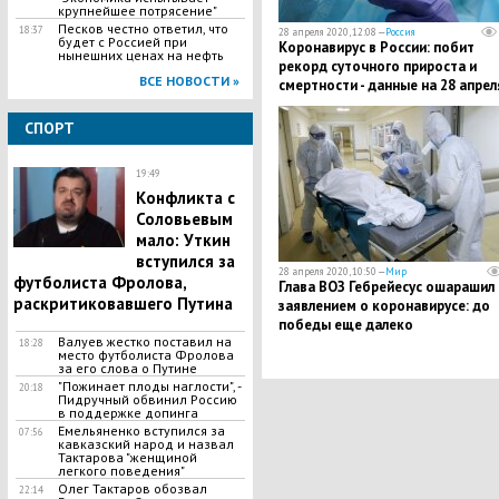
крупнейшее потрясение"
Песков честно ответил, что
18:37
28 апреля 2020, 12:08 —
Россия
будет с Россией при
Коронавирус в России: побит
нынешних ценах на нефть
рекорд суточного прироста и
ВСЕ НОВОСТИ »
смертности - данные на 28 апрел
СПОРТ
19:49
Конфликта с
Соловьевым
мало: Уткин
вступился за
28 апреля 2020, 10:50 —
Мир
футболиста Фролова,
Глава ВОЗ Гебрейесус ошарашил
раскритиковавшего Путина
заявлением о коронавирусе: до
победы еще далеко
Валуев жестко поставил на
18:28
место футболиста Фролова
за его слова о Путине
"Пожинает плоды наглости", -
20:18
Пидручный обвинил Россию
в поддержке допинга
Емельяненко вступился за
07:56
кавказский народ и назвал
Тактарова "женщиной
легкого поведения"
Олег Тактаров обозвал
22:14