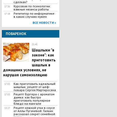
сделках?
Курсовая по психологии:
17:36
важные нюансы работы
Репетитор по информатике:
17:18
в каких случаях нужен
ВСЕ НОВОСТИ »
ПОВАРЕНОК
21:45
Шашлыки "в
законе": как
приготовить
шашлык в
домашних условиях, не
нарушая самоизоляцию
Как приготовить идеальный
17:05
шашлык​: рецепт от шеф-
повара Сергея Мартиросяна
Рецепт бургера с ароматом
17:03
дымка: как быстро
приготовить популярное
блюдо на мангале
Рецепт нежной утки в соусе
13:27
от Аллы Пугачевой: Галкин
рассказал секрет семейной