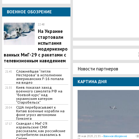
ВОЕННОЕ ОБОЗРЕНИЕ
22:48
На Украине
стартовали
испытания
модернезиро
ванных МиГ-29 с ракетами с
телевизионным наведением
Новости партнеров
Сложнейшая “петля
21:45
Нестерова” в исполнении
американских F-16 попала
КАРТИНА ДНЯ
на видео
Киев показал заход
21:35
военного самолета РФ на
"боевой курс" над
украинским катером
"Старобельск"
США перебрасывают к
20:04
Китаю военные корабли на
фоне угроз автономии
Гонконга
Скандал с МиГ-29:
17:17
израильские СМИ
рассказали, как российские
истребители оказались в
28 мая 2020, 21:35 —
Военное обозрение
Сирии