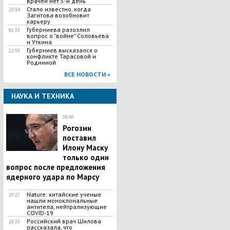
врачей нет 5-й день
Стало известно, когда
20:34
Загитова возобновит
карьеру
Губерниева разозлил
06:35
вопрос о "войне" Соловьева
и Уткина
Губерниев высказался о
22:59
конфликте Тарасовой и
Родниной
ВСЕ НОВОСТИ »
НАУКА И ТЕХНИКА
08:40
Рогозин
поставил
Илону Маску
только один
вопрос после предложения
ядерного удара по Марсу
Nature: китайские ученые
19:27
нашли моноклональные
антитела, нейтрализующие
COVID-19
Российский врач Шилова
18:35
рассказала, что