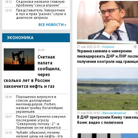
Седокова назвала главную
18:32
проблему "секса втроем"
Представитель Заворотнюк
22:45
в пух и прах "разнес" слухи о
диагнозе актрисы
ВСЕ НОВОСТИ »
ЭКОНОМИКА
27 мая 2020, 21:37 —
Украина
19:19
Украина заявила о намерении
ликвидировать ДНР и ЛНР после
Счетная
получения контроля над границе
палата
сообщила,
через
сколько лет в России
закончится нефть и газ
Порошенко вернулся в
18:40
список долларовых
миллиардеров: Forbes
назвал тройку богатейших
украинцев
27 мая 2020, 19:02 —
Военное обозрение
Посол США Гренелл озвучил
В ДНР пригрозили Киеву танков
23:07
последнюю угрозу
боем: видео с полигонов
"Северному потоку - 2" - в
Германию он не вернется
Чубайс объяснил, почему
22:59
низкие цены на нефть - это