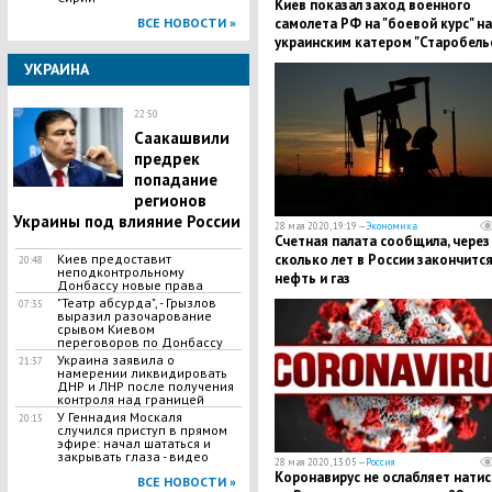
Киев показал заход военного
ВСЕ НОВОСТИ »
самолета РФ на "боевой курс" н
украинским катером "Старобель
УКРАИНА
22:50
Саакашвили
предрек
попадание
регионов
Украины под влияние России
28 мая 2020, 19:19 —
Экономика
Счетная палата сообщила, через
Киев предоставит
сколько лет в России закончитс
20:48
неподконтрольному
нефть и газ
Донбассу новые права
"Театр абсурда", - Грызлов
07:35
выразил разочарование
срывом Киевом
переговоров по Донбассу
Украина заявила о
21:37
намерении ликвидировать
ДНР и ЛНР после получения
контроля над границей
У Геннадия Москаля
20:15
случился приступ в прямом
эфире: начал шататься и
закрывать глаза - видео
28 мая 2020, 13:05 —
Россия
Коронавирус не ослабляет натис
ВСЕ НОВОСТИ »