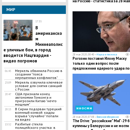
на Россию - статистика за 28 мая
МИР
17:35
В
американско
м
Миннеаполис
е уличные бои, в город
вводится Нацгвардия -
28 мая 2020, 08:40 —
Наука и техника
Рогозин поставил Илону Маску
видео погромов
только один вопрос после
предложения ядерного удара по
Меркель обвинила Россию в
06:45
Марсу
создании "пояса
нерешенных конфликтов"
​Меркель озвучила ключевое
23:09
условие для снятия санкций
с России
США признали конец
20:47
автономии Гонконга и
пригрозили Китаю "нечто
мощным"
иносми
В Сирии подорван турецкий
20:15
военный конвой: кадры
взрыва "случайно" попали
28 мая 2020, 07:08 —
Военное обозрение
на видео
The Drive: "российские" МиГ-29 
​Разбитые стекла
13:52
куплены у Белоруссии и не могли
полицейского участка: в