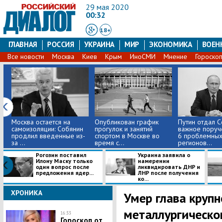
29 мая 2020
00:32
18+
ГЛАВНАЯ
РОССИЯ
УКРАИНА
МИР
ЭКОНОМИКА
ВОЕН
Все новости
Москва
Киев
Крым
ИноСМИ
Мнение
Гороско
Москва остается на
Опубликован график
Путин отдал 
самоизоляции: Собянин
прогулок и занятий
важное поруч
продлил введенные из-
спортом в Москве во
6 проблемны
за ...
время с...
регионов...
Рогозин поставил
Украина заявила о
Илону Маску только
намерении
один вопрос после
ликвидировать ДНР и
предложения ядер...
ЛНР после получения
ко...
ХРОНИКА
Умер глава крупн
металлургическо
16:33
Гороскоп от