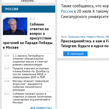
Загрузка...
Также сообщалось, что ко
РОССИЯ
России
к 20 июля. К таком
Сингапурского университет
22:17
Собянин
ответил на
вопрос о
Теги:
,
,
Происшествия
Новости России
Об
присутствии
Присоединяйтесь к нам в Fa
зрителей на Параде Победы
Telegram. Будьте в курсе п
в Москве
В закладки
С 1 июня в Петербурге
20:59
отменят обязательное
ношение масок и смягчат
режим самоизоляции
​Пушков озвучил истинные
20:55
планы Киева по Донбассу
после заявления МИД о
ликвидации ДНР и ЛНР
Москву атакует "ливневая
19:49
агрессия": ожидается
побитие пятилетнего
рекорда
​Собянин назвал сроки и
18:51
главное условие окончания
санитарных ограничений в
Москве
ВСЕ НОВОСТИ »