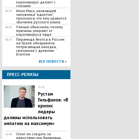
коронавирус делает с
глазами
Илон Маск, назвавший
09:59
чиновника "идиотом",
признался, что ему нравится
звучание русского языка
Ученые объяснили, почему
08:00
мужчины умирают от
коронавируса чаще
Пирамида Хеопса в России:
08:33
на Урале обнаружена
потрясающая находка,
связанная с древним
Египтом
ВСЕ НОВОСТИ »
ПРЕСС-РЕЛИЗЫ
16:20
Рустам
Гильфанов: «В
кризис
лидеры
должны использовать
эмпатию на максимум»
Стоит ли следить за
14:48
новостями при биржевых