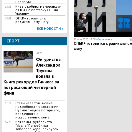
навсегда
Киев одобрил меморандум
18:53
с США на поставку СПГ на
Украину
ОПЕК+ готовится к
18:08
радикальному шагу
ВСЕ НОВОСТИ »
27 мая 2020, 18:08 —
Экономика
СПОРТ
ОПЕК+ готовится к радикальном
шагу
08:25
Фигуристка
Александра
Трусова
попала в
Книгу рекордов Гиннеса за
потрясающий четверной
флип
Стали известны новые
21:17
подробности о состоянии
Нурмагомедова-старшего,
введенного в
искусственную кому
Вся семья футболиста
16:23
"Урала" Погребняка
заболела коронавирусом -