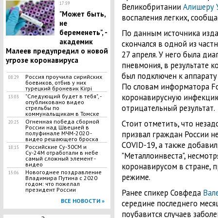
17:59
Великобритании
Алишеру 
"Может быть,
воспаления легких, сообща
не
беременеть", -
По данным источника изда
академик
скончался в одной из част
Малеев предупредил о новой
27 апреля. У него была ди
угрозе коронавируса
пневмония, в результате к
был подключен к аппарату 
Россия проучила сирийских
08:29
боевиков, отбив у них
По словам информатора Fo
турецкий броневик Kirpi
коронавирусную инфекцию
"Следующий будет в тебя", -
13:03
опубликовано видео
отрицательный результат.
стрельбы по
коммунальщикам в Томске
Огненная победа сборной
Стоит отметить, что незад
20:25
России над Швецией в
призвал граждан России н
полуфинале МЧМ-2020 -
видео решающего броска
COVID-19, а также добавил
Российские Су-30СМ и
18:15
Су-24М отработали в небе
"Металлоинвеста", несмотр
самый сложный элемент -
видео
коронавирусом в стране, 
Новогоднее поздравление
15:06
режиме.
Владимира Путина с 2020
годом: что пожелал
президент России
Ранее спикер Совфеда
Вал
ВСЕ НОВОСТИ »
середине последнего меся
поубавится случаев забол