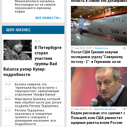
попасть в Ливию без дозаправк
Миннеаполисе начались
беспорядки из-за смерти
чернокожего мужчины,
кадры
ВСЕ НОВОСТИ »
ШОУ-БИЗНЕС
19:21
В Петербурге
27 мая 2020, 23:07 —
Экономика
Посол США Гренелл озвучил
сгорел
последнюю угрозу "Северному
участник
потоку - 2" - в Германию он не
группы Bad
вернется
Balance рэпер Купер:
подробности
Бузова заявила, что
19:19
"приехала бы на встречу с
террористом", захватившим
отделение "Альфа-Банка"
Маргарита Грачева, которой
08:05
муж отрубил кисти рук, резко
осудила Регину Тодоренко
27 мая 2020, 21:53 —
Военное обозрение
Регина Тодоренко
11:25
Кедми рассказал, что сделают с
оказалась в эпицентре
громкого скандала с
Польшей, если США разместят
домашним насилием: все
ядерные ракеты возле России
подробности