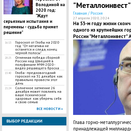
"Металлоинвест"
Володиной на
2020 год:
/
Главная
Россия
"Ждут
27 апреля 2020, 20:24
серьезные испытания и
На 53-м году жизни скон
перемены - судьба примет
одного из крупнейших го
решение"
России "Металлоинвест" 
Гороскоп от Глобы на 2020
16:13
год: "От негатива не
останется и следа, конец
черной полосы"
Огненная победа сборной
20:25
России над Швецией в
полуфинале МЧМ-2020 -
видео решающего броска
Глоба - предновогодний
15:40
гороскоп на 31 декабря: как
правильно провести этот
день
Солнечное затмение 26
21:24
декабря может повлиять на
ваше психическое
здоровье: как уберечь себя
и свою семью
ВСЕ НОВОСТИ »
ВЫБОР РЕДАКЦИИ
Глава горно-металлургичес
принадлежащей миллиарде