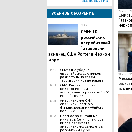
ВСЕ НОВОСТИ »
29 июня 20
ВОЕННОЕ ОБОЗРЕНИЕ
СМИ: 10
“атаков
Черном
08:02
СМИ: 10
российских
истребителей
“атаковали”
эсминец США Porter в Черном
море
СМИ: США убедили
19:18
европейских союзников
28 июня 20
разместить на своей
Москва
территории новые ракеты
раскры
СМИ: Россия провела
10:11
исключ
революционный
эксперимент, применив "рой"
истребителей
Американские СМИ
18:53
обвинили Россию в
финансировании убийств
военных США
Прогнал за считанные
10:53
минуты: в Сети появилось
видео перехвата
американских самолетов
российским Су-30