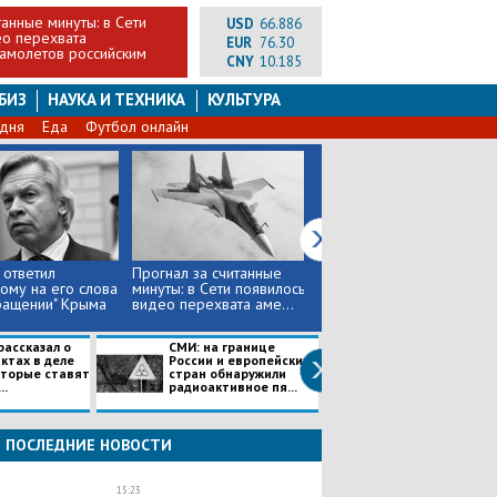
танные минуты: в Сети
USD
66.886
ео перехвата
EUR
76.30
самолетов российским
CNY
10.185
БИЗ
НАУКА И ТЕХНИКА
КУЛЬТУРА
 дня
Еда
Футбол онлайн
ответил
Прогнал за считанные
Американскому
ому на его слова
минуты: в Сети появилось
"Посейдону" не дали
ращении" Крыма
видео перехвата аме...
покорить Черное море:
Су-30 пер...
рассказал о
СМИ: на границе
"Авария - высш
ктах в деле
России и европейских
точка в творче
оторые ставят
стран обнаружили
Михаила", - Шну
..
радиоактивное пя...
высказался о Д.
ПОСЛЕДНИЕ НОВОСТИ
15:23