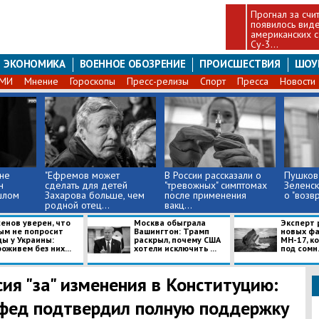
Прогнал за счи
появилось вид
американских 
Су-3...
ЭКОНОМИКА
ВОЕННОЕ ОБОЗРЕНИЕ
ПРОИСШЕСТВИЯ
ШОУ
СМИ
Мнение
Гороскопы
Пресс-релизы
Спорт
Пресса
Новости
 не
"Ефремов может
В России рассказали о
Пушков 
н
сделать для детей
"тревожных" симптомах
Зеленск
шлом
Захарова больше, чем
после применения
о "возв
родной отец...
вакц...
енов уверен, что
Москва обыграла
Эксперт 
ым не попросит
Вашингтон: Трамп
новых фа
ды у Украины:
раскрыл, почему США
МН-17, к
оживем без них...
хотели исключить ...
под сомн.
сия "за" изменения в Конституцию:
фед подтвердил полную поддержку