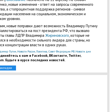
нко, новые изменения - ответ на запросы современного
ва, а стопроцентная поддержка регионов - символ
идации населения на социальном, экономическом и
ком уровнях.
им, новые поправки дают возможность Владимиру Путину
баллотироваться на пост президента РФ, что вызвало
сты главы ЛДПР Владимира
Жириновского
, которые не
лся в необходимости сильного лидера для страны, но
лся концентрации власти в одних руках.
димир Путин
,
Новости России
,
Политика
,
Совет Федерации РФ
,
Новости дня
диняйтесь к нам в Facebook, ВКонтакте, Twitter,
am. Будьте в курсе последних новостей.
закладки