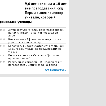
​9,6 лет колонии и 10 лет
вне преподавания: суд
Перми вынес приговор
учителю, который
домогался ученицы
Актер Третьяк из "Улиц разбитых фонарей"
15:06
напал с ножом на жену и порезал ей
лицо
​Бывшая жена Ефремова знает, кто хочет
13:48
упрятать его за решетку
​Белоруссия может "скатиться" к границам
13:00
1921 года: Лукашенко предупредил об
угрозе
​Галкин выложил в Сеть свои "фотки из
12:30
прошлого века"
​Реактивные самолеты НАТО "дали течь":
11:38
пользователь Сети указал на факты
ВСЕ НОВОСТИ »