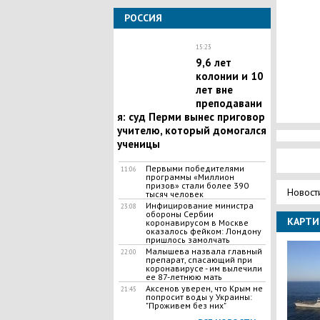
РОССИЯ
15:23
​9,6 лет
колонии и 10
лет вне
преподавани
я: суд Перми вынес приговор
учителю, который домогался
ученицы
Первыми победителями
11:06
программы «Миллион
призов» стали более 390
Новост
тысяч человек
Инфицирование министра
23:08
обороны Сербии
КАРТИ
коронавирусом в Москве
оказалось фейком: Лондону
пришлось замолчать
Малышева назвала главный
22:00
препарат, спасающий при
коронавирусе - им вылечили
ее 87-летнюю мать
Аксенов уверен, что Крым не
21:45
попросит воды у Украины:
"Проживем без них"