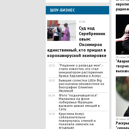
европе
радиоа
ШОУ-БИЗНЕС
13:58
​Суд над
Серебренник
овым:
Оксимирон
единственный, кто пришел в
коронавирусной экипировке
28 июня 20
"Авария
“Решение о разводе мое”, -
творчес
23:31
стало известно, кто стал
высказ
инициатором расторжения
брака Харламова и Асмус
смерти
​Бывшая солистка Little Big
20:05
рассказала неизвестное из
биографии Олимпии
Ивлевой
Фото "подкачавшегося"
06:34
Малахова на фоне
побережья Франции
вызвало шквал эмоций в
Сети
Кристина Асмус
19:59
соблазнительно
28 июня 20
повернулась спиной и
Раскры
показала замочек на
ягодицах
"сердеч