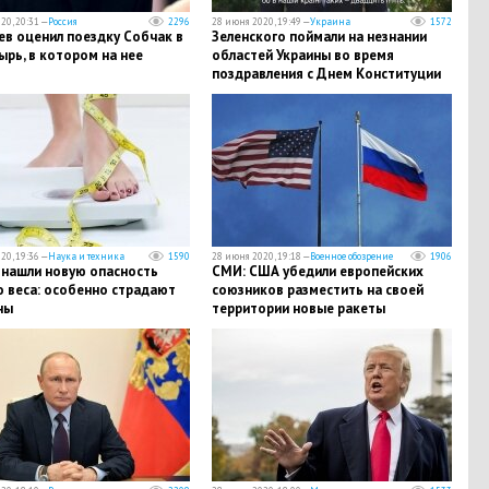
20, 20:31 —
Россия
2296
28 июня 2020, 19:49 —
Украина
1572
ев оценил поездку Собчак в
Зеленского поймали на незнании
рь, в котором на нее
областей Украины во время
поздравления с Днем Конституции
20, 19:36 —
Наука и техника
1590
28 июня 2020, 19:18 —
Военное обозрение
1906
 нашли новую опасность
СМИ: США убедили европейских
о веса: особенно страдают
союзников разместить на своей
ны
территории новые ракеты