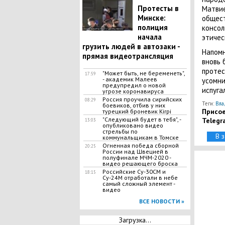
Протесты в
Матвие
Минске:
общест
полиция
консол
начала
этичес
грузить людей в автозаки -
Напомн
прямая видеотрансляция
вновь 
проте
"Может быть, не беременеть",
17:59
- академик Малеев
усомни
предупредил о новой
испуга
угрозе коронавируса
Россия проучила сирийских
08:29
Теги:
Вла
боевиков, отбив у них
Присое
турецкий броневик Kirpi
"Следующий будет в тебя", -
Telegr
13:03
опубликовано видео
стрельбы по
В 
коммунальщикам в Томске
Огненная победа сборной
20:25
России над Швецией в
полуфинале МЧМ-2020 -
видео решающего броска
Российские Су-30СМ и
18:15
Су-24М отработали в небе
самый сложный элемент -
видео
ВСЕ НОВОСТИ »
Загрузка...