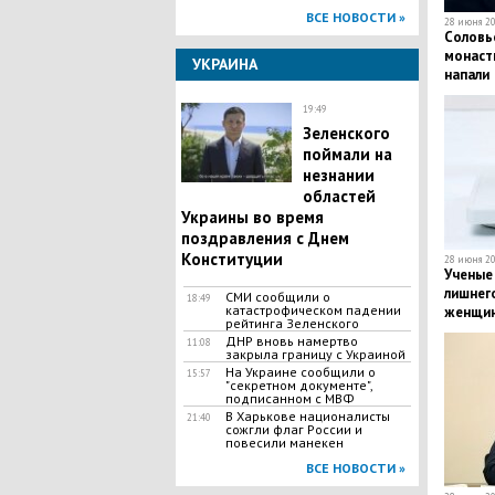
ВСЕ НОВОСТИ »
28 июня 20
Соловь
монасты
УКРАИНА
напали
19:49
Зеленского
поймали на
незнании
областей
Украины во время
поздравления с Днем
Конституции
28 июня 20
Ученые
лишнег
СМИ сообщили о
18:49
катастрофическом падении
женщи
рейтинга Зеленского
ДНР вновь намертво
11:08
закрыла границу с Украиной
На Украине сообщили о
15:57
"секретном документе",
подписанном с МВФ
В Харькове националисты
21:40
сожгли флаг России и
повесили манекен
ВСЕ НОВОСТИ »