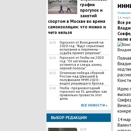
ини
график
прогулок и
Главная
занятий
14 март
спортом в Москве во время
Все р
самоизоляции: что можно и
Влади
чего нельзя
Совфе
волю 
Гороскоп от Володиной на
16:33
2020 год: "Ждут серьезные
испытания и перемены -
судьба примет решение"
Гороскоп от Глобы на 2020
Полная
16:13
год: "От негатива не
Владим
останется и следа, конец
черной полосы"
подтве
Огненная победа сборной
20:25
рассмо
России над Швецией в
полуфинале МЧМ-2020 -
Консти
видео решающего броска
Глоба - предновогодний
Идею п
15:40
гороскоп на 31 декабря: как
высказ
правильно провести этот
день
Совфед
Вячес
ВСЕ НОВОСТИ »
конкре
ВЫБОР РЕДАКЦИИ
14 мар
Валент
20:39
народо