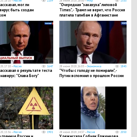
20, 18:10 —
Россия
2209
28 июня 2020, 18:00 —
Мир
1533
ассказал, мог ли
"Очередная "заказуха" липовой
вирус быть создан
Times", - Трамп не верит, что Россия
ком
платила талибам в Афганистане
20, 17:10 —
Россия
1647
28 июня 2020, 16:05 —
Экономика
1843
ассказал о результате теста
"Чтобы с голоду не помирали", -
навирус: "Слава Богу"
Путин вспомнил о прошлом России
20, 15:56 —
Россия
1901
28 июня 2020, 14:37 —
Россия
2050
 границе России и
У режиссера Собчак Ерженкова