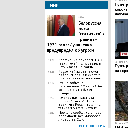
28 июня 20
Путин р
МИР
корона
челове
13:00
​Белоруссия
может
"скатиться" к
границам
1921 года: Лукашенко
предупредил об угрозе
​Реактивные самолеты НАТО
11:38
28 июня 20
"дали течь": пользователь
Путин р
Сети указал на факты
на коро
Крохотный журавль смог
08:18
победить слона в схватке:
поединок попал на видео
Что не забыть в
07:02
путешествие: 10 вещей, без
которых отдых будет
испорчен
"Очередная "заказуха"
18:00
липовой Times", - Трамп не
верит, что Россия платила
талибам в Афганистане
Меркель сообщила о новой
13:10
реальности без мирового
лидерства США
28 июня 20
ВСЕ НОВОСТИ »
СМИ: на