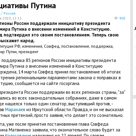
циативы Путина
/
Россия
а 2020, 12:11
902
егионы России поддержали инициативу президента
мира Путина о внесении изменений в Конституцию.
д подтвердил это своим постановлением. Теперь свою
выскажет народ.
 поддержка 85 регионов России инициативы президента
ира Путина о внесении изменений в Конституцию
рждена, 14 марта Совфед принял постановление об итогах
трения региональными парламентами закона о поправках в
туцию, сообщается на сайте госоргана.
резидента России поддержали во всех регионах страны, "за"
ались во всех законодательных собраниях, даже в самом
е нашелся только один сенатор, выступивший против, -
лав
Марахаев
из Иркутской области. Правда, и он не высказал
тных претензий, просто заявив, что делает это сознательно.
та, уже после принятия постановления глава Совфеда
ина Матвиенко заявила, что окончательное слово будет за
м (
голосование
назначено на 22 апреля). По словам