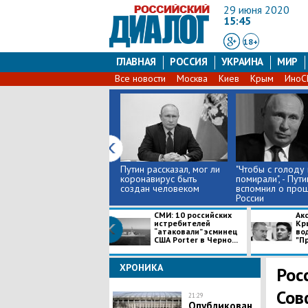
29 июня 2020
15:45
18+
ГЛАВНАЯ
РОССИЯ
УКРАИНА
МИР
Все новости
Москва
Киев
Крым
Ино
Путин рассказал, мог ли
"Чтобы с голоду
коронавирус быть
помирали", - Пути
создан человеком
вспомнил о про
России
СМИ: 10 российских
Акс
истребителей
Кр
“атаковали” эсминец
во
США Porter в Черно...
"Пр
ХРОНИКА
Рос
Сов
21:29
Опубликован