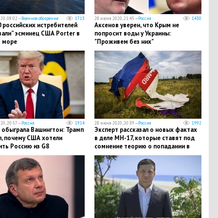
20, 08:02 —
Военное обозрение
1713
28 июня 2020, 21:45 —
Россия
1430
 российских истребителей
Аксенов уверен, что Крым не
али” эсминец США Porter в
попросит воды у Украины:
 море
"Проживем без них"
20, 20:57 —
Россия
1914
28 июня 2020, 20:39 —
Россия
1992
 обыграла Вашингтон: Трамп
Эксперт рассказал о новых фактах
л, почему США хотели
в деле МН-17, которые ставят под
ить Россию из G8
сомнение теорию о попадании в
самолет ракеты