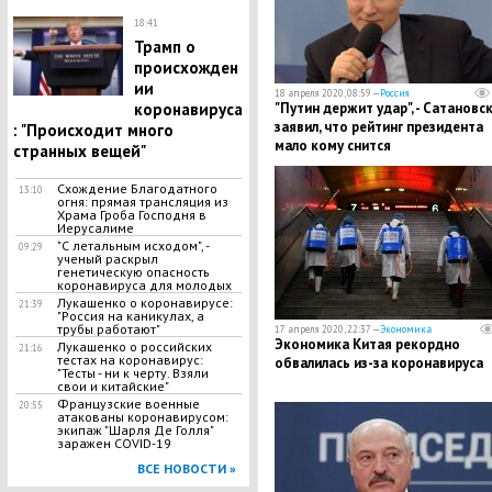
18:41
Трамп о
происхожден
ии
18 апреля 2020, 08:59 —
Россия
коронавируса
​"Путин держит удар", - Сатановс
заявил, что рейтинг президента
: "Происходит много
мало кому снится
странных вещей"
Схождение Благодатного
13:10
огня: прямая трансляция из
Храма Гроба Господня в
Иерусалиме
"С летальным исходом", -
09:29
ученый раскрыл
генетическую опасность
коронавируса для молодых
Лукашенко о коронавирусе:
21:39
"Россия на каникулах, а
трубы работают"
17 апреля 2020, 22:37 —
Экономика
Экономика Китая рекордно
Лукашенко о российских
21:16
тестах на коронавирус:
обвалилась из-за коронавируса
"Тесты - ни к черту. Взяли
свои и китайские"
Французские военные
20:55
атакованы коронавирусом:
экипаж "Шарля Де Голля"
заражен COVID-19
ВСЕ НОВОСТИ »