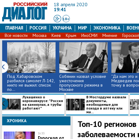
18 апреля 2020
19:41
18+
ГЛАВНАЯ
РОССИЯ
УКРАИНА
МИР
ЭКОНОМИКА
ВОЕН
Все новости
Москва
Киев
Крым
ИноСМИ
Мнение
Гороско
Под Хабаровском
Собянин назвал условие
"Да нам это и 
разбился самолет Л-142,
ужесточения
Медведев пос
никто не выжил: список
пропускного режима в
точку в вопрос
по...
Москве
Лукашенко о
В Мосгордуме назвали
коронавирусе: "Россия
документы,
на каникулах, а трубы
необходимые для
работают"
похода в аптеку или
ма...
ХРОНИКА
Топ-10 регионов 
заболеваемости 
16:33
Гороскоп от