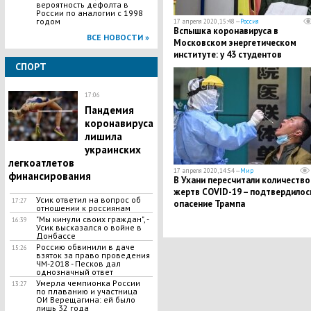
вероятность дефолта в
России по аналогии с 1998
годом
17 апреля 2020, 15:48 —
Россия
Вспышка коронавируса в
ВСЕ НОВОСТИ »
Московском энергетическом
институте: у 43 студентов
СПОРТ
подтвердился COVID-19
17:06
Пандемия
коронавируса
лишила
украинских
легкоатлетов
17 апреля 2020, 14:54 —
Мир
финансирования
​В Ухани пересчитали количество
жертв COVID-19 – подтвердилос
Усик ответил на вопрос об
17:27
опасение Трампа
отношении к россиянам
"Мы кинули своих граждан", -
16:39
Усик высказался о войне в
Донбассе
Россию обвинили в даче
15:26
взяток за право проведения
ЧМ-2018 - Песков дал
однозначный ответ
Умерла чемпионка России
13:27
по плаванию и участница
ОИ Верещагина: ей было
лишь 32 года