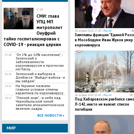
17:08
СМИ: глава
УПЦ МП
митрополит
18 апреля 2020, 17:28 —
Россия
Онуфрий
Замглавы фракции "Единой Росс
тайно госпитализирован с
в Мособлдуме Иван Жуков умер 
COVID-19 - реакция церкви
коронавируса
"От 2% до 10% населения", -
07:48
Зеленский о
заболеваемости
коронавирусом и прогнозах
на Пасху
Зеленский о выборах в
06:30
Донбассе: "Выйдут войска - и
мы зайдем"
На Украине назвали
19:31
главное условие отмены
карантина по коронавирусу
18 апреля 2020, 10:43 —
Россия
"Плохой знак", - в небе над
10:52
Под Хабаровском разбился сам
Чернобыльской зоной
Л-142, никто не выжил: список
заметили апокалиптическое
явление, кадры
погибших
ВСЕ НОВОСТИ »
МИР