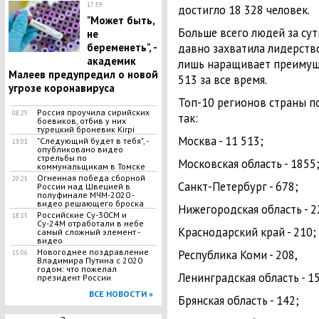
17:59
достигло 18 328 человек.
"Может быть,
Больше всего людей за сут
не
беременеть", -
давно захватила лидерств
академик
лишь наращивает преимуще
Малеев предупредил о новой
513 за все время.
угрозе коронавируса
Топ-10 регионов страны по
Россия проучила сирийских
08:29
так:
боевиков, отбив у них
турецкий броневик Kirpi
Москва - 11 513;
"Следующий будет в тебя", -
13:03
опубликовано видео
стрельбы по
Московская область - 1855
коммунальщикам в Томске
Огненная победа сборной
20:25
Санкт-Петербург - 678;
России над Швецией в
полуфинале МЧМ-2020 -
видео решающего броска
Нижегородская область - 2
Российские Су-30СМ и
18:15
Су-24М отработали в небе
Краснодарский край - 210;
самый сложный элемент -
видео
Новогоднее поздравление
Республика Коми - 208,
15:06
Владимира Путина с 2020
годом: что пожелал
Ленинградская область - 1
президент России
ВСЕ НОВОСТИ »
Брянская область - 142;