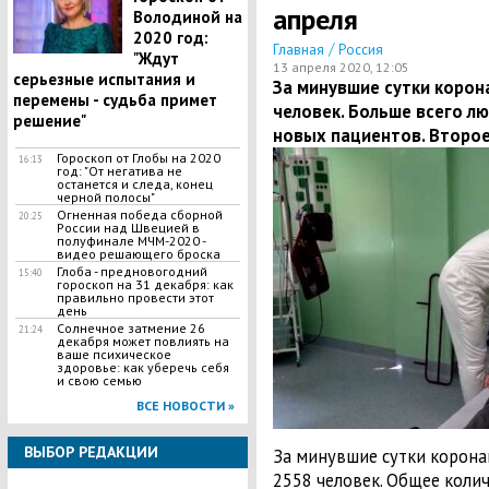
апреля
Володиной на
2020 год:
/
Главная
Россия
"Ждут
13 апреля 2020, 12:05
серьезные испытания и
​За минувшие сутки корон
перемены - судьба примет
человек. Больше всего лю
решение"
новых пациентов. Второ
Гороскоп от Глобы на 2020
16:13
год: "От негатива не
останется и следа, конец
черной полосы"
Огненная победа сборной
20:25
России над Швецией в
полуфинале МЧМ-2020 -
видео решающего броска
Глоба - предновогодний
15:40
гороскоп на 31 декабря: как
правильно провести этот
день
Солнечное затмение 26
21:24
декабря может повлиять на
ваше психическое
здоровье: как уберечь себя
и свою семью
ВСЕ НОВОСТИ »
ВЫБОР РЕДАКЦИИ
За минувшие сутки корона
2558 человек. Общее коли