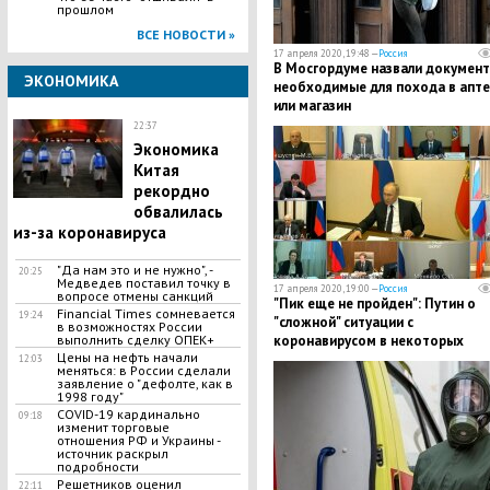
прошлом
ВСЕ НОВОСТИ »
17 апреля 2020, 19:48 —
Россия
В Мосгордуме назвали документ
ЭКОНОМИКА
необходимые для похода в апте
или магазин
22:37
Экономика
Китая
рекордно
обвалилась
из-за коронавируса
"Да нам это и не нужно", -
20:25
Медведев поставил точку в
17 апреля 2020, 19:00 —
Россия
вопросе отмены санкций
"Пик еще не пройден": Путин о
Financial Times сомневается
19:24
"сложной" ситуации с
в возможностях России
выполнить сделку ОПЕК+
коронавирусом в некоторых
Цены на нефть начали
регионах России
12:03
меняться: в России сделали
заявление о "дефолте, как в
1998 году"
​COVID-19 кардинально
09:18
изменит торговые
отношения РФ и Украины -
источник раскрыл
подробности
Решетников оценил
22:11