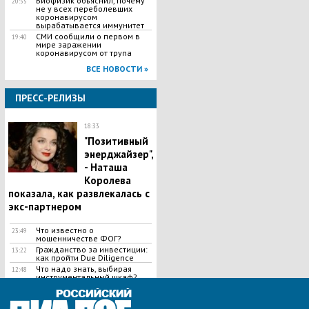
Биофизик объяснил, почему
20:55
не у всех переболевших
коронавирусом
вырабатывается иммунитет
СМИ сообщили о первом в
19:40
мире заражении
коронавирусом от трупа
ВСЕ НОВОСТИ »
ПРЕСС-РЕЛИЗЫ
18:33
"Позитивный
энерджайзер",
- Наташа
Королева
показала, как развлекалась с
экс-партнером
Что известно о
23:49
мошенничестве ФОГ?
Гражданство за инвестиции:
13:22
как пройти Due Diligence
​Что надо знать, выбирая
12:48
инструментальный шкаф?
ВСЕ НОВОСТИ »