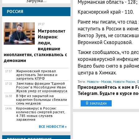
Загрузка...
Мурманская область - 128;
Красноярский край - 110.
РОССИЯ
Ранее мы писали, что спа
19:17
наступить в России в июне
Митрополит
Виктор Зуев, не согласивш
Иларион:
Вероникой Скворцовой.
люди,
видевшие
Также сообщалось, что де
инопланетян, сталкивались с
коронавирусной инфекци
демонами
Видео было снято в район
Жириновский призвал
центра в Химках.
17:37
арестовать Зюганова и
запретить КПРФ
Теги:
,
,
Новости - Москва
Новости России
О
Замглавы фракции "Единой
17:28
Присоединяйтесь к нам в Fa
России" в Мособлдуме Иван
Жуков умер от коронавируса
Telegram. Будьте в курсе п
В Уфе из закрытой на
16:38
карантин больницы сбежали
В закладки
семь медиков
Коронавирус в России:
14:46
количество смертей растет,
4 785 новых случаев
заражения
ВСЕ НОВОСТИ »