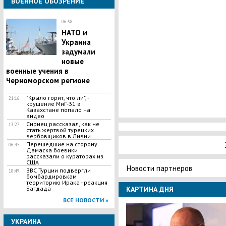
ВОЕННОЕ ОБОЗРЕНИЕ
06:58
НАТО и
Украина
задумали
новые
военные учения в
Черноморском регионе
"Крыло горит, что ли", -
21:16
крушение МиГ-31 в
Казахстане попало на
видео
Сириец рассказал, как не
13:27
стать жертвой турецких
вербовщиков в Ливии
Перешедшие на сторону
06:45
Дамаска боевики
рассказали о кураторах из
США
Новости партнеров
ВВС Турции подвергли
18:49
бомбардировкам
территорию Ирака - реакция
Багдада
КАРТИНА ДНЯ
ВСЕ НОВОСТИ »
УКРАИНА