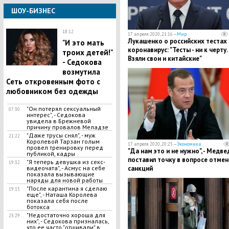
ШОУ-БИЗНЕС
18:12
17 апреля 2020, 21:16 —
Мир
Лукашенко о российских тестах 
"И это мать
коронавирус: "Тесты - ни к черту.
троих детей!"
Взяли свои и китайские"
- Седокова
возмутила
Сеть откровенным фото с
любовником без одежды
"Он потерял сексуальный
07:30
интерес", - Седокова
увидела в Брежневой
причину провалов Меладзе
"Даже трусы снял", - муж
21:22
Королевой Тарзан голым
17 апреля 2020, 20:25 —
Экономика
провел тренировку перед
"Да нам это и не нужно", - Медве
публикой, кадры
поставил точку в вопросе отме
"Я теперь девушка из секс-
19:32
видеочата", - Асмус на себе
санкций
показала вызывающие
наряды для новой работы
"После карантина я сделаю
19:15
еще", - Наташа Королева
показала себя после
ботокса
"Недостаточно хороша для
23:29
них", - Седокова призналась,
что ее часто "отшивали" в