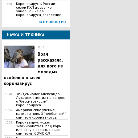
Коронавирус в России:
13:58
сезон КХЛ досрочно
завершен из-за
коронавируса, заявление
ВСЕ НОВОСТИ »
НАУКА И ТЕХНИКА
18:16
Врач
рассказала,
для кого из
молодых
особенно опасен
коронавирус
Эпидемиолог Александр
18:40
Лукашев ответил на вопрос
о "бессмертности"
коронавируса
​Американские ученые
18:56
назвали новый "необычный"
симптом коронавируса
Коронавирус может
10:04
"маскироваться" под корь
или оспу: названы новые
симптомы COVID-19